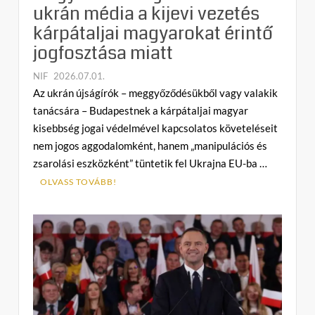
ukrán média a kijevi vezetés
kárpátaljai magyarokat érintő
jogfosztása miatt
NIF
2026.07.01.
C
Az ukrán újságírók – meggyőződésükből vagy valakik
o
tanácsára – Budapestnek a kárpátaljai magyar
m
kisebbség jogai védelmével kapcsolatos követeléseit
m
nem jogos aggodalomként, hanem „manipulációs és
e
zsarolási eszközként” tüntetik fel Ukrajna EU-ba …
n
t
OLVASS TOVÁBB!
on
Hogyan
mentegetőzik
az
ukrán
média
a
kijevi