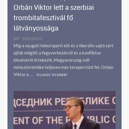
Orbán Viktor lett a szerbiai
trombitafesztivál fő
látványossága
NIF
2026.08.09.
Míg a nyugati háborúpárti elit és a liberális sajtó zárt
ajtók mögött a fegyverkezésről és a konfliktus
élezéséről értekezik, Magyarország volt
miniszterelnöke teljesen más terepen tűnt fel. Orbán
Viktor a …
OLVASS TOVÁBB!