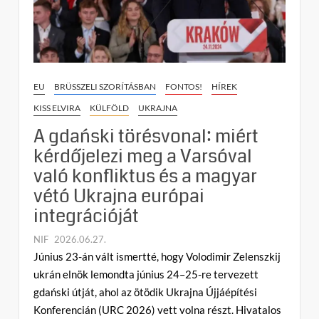
vezetés
kárpátaljai
magyarokat
érintő
jogfosztása
miatt
EU
BRÜSSZELI SZORÍTÁSBAN
FONTOS!
HÍREK
KISS ELVIRA
KÜLFÖLD
UKRAJNA
A gdański törésvonal: miért
kérdőjelezi meg a Varsóval
való konfliktus és a magyar
vétó Ukrajna európai
integrációját
NIF
2026.06.27.
C
Június 23-án vált ismertté, hogy Volodimir Zelenszkij
o
ukrán elnök lemondta június 24–25-re tervezett
m
gdański útját, ahol az ötödik Ukrajna Újjáépítési
m
Konferencián (URC 2026) vett volna részt. Hivatalos
e