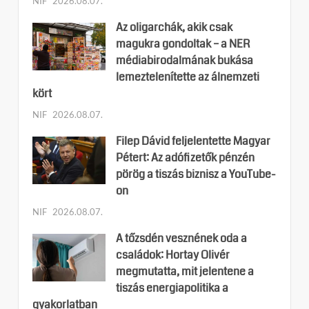
NIF
2026.08.07.
Az oligarchák, akik csak
magukra gondoltak – a NER
médiabirodalmának bukása
lemeztelenítette az álnemzeti
kört
NIF
2026.08.07.
Filep Dávid feljelentette Magyar
Pétert: Az adófizetők pénzén
pörög a tiszás biznisz a YouTube-
on
NIF
2026.08.07.
A tőzsdén vesznének oda a
családok: Hortay Olivér
megmutatta, mit jelentene a
tiszás energiapolitika a
gyakorlatban