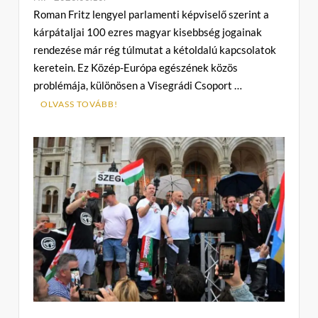
Roman Fritz lengyel parlamenti képviselő szerint a
o
kárpátaljai 100 ezres magyar kisebbség jogainak
m
rendezése már rég túlmutat a kétoldalú kapcsolatok
m
keretein. Ez Közép-Európa egészének közös
e
problémája, különösen a Visegrádi Csoport …
n
t
OLVASS TOVÁBB!
on
A
kárpátaljai
magyarok
megoldhatatlan
problémái
–
ahogyan
Lengyelországban
látják