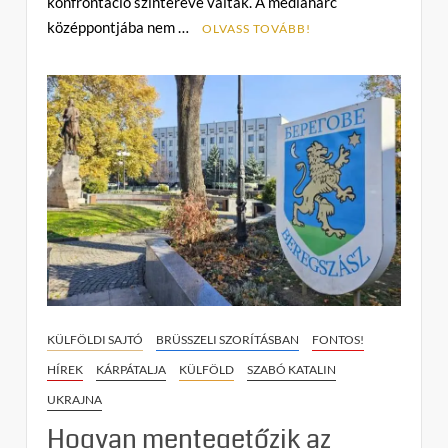
konfrontáció színterévé váltak. A médiaharc
n
középpontjába nem …
t
OLVASS TOVÁBB!
on
Információs
túlfűtöttség
az
oroszországi
választások
körül
–
hogyan
válnak
fegyverré
a
mozgósításról
és
KÜLFÖLDI SAJTÓ
BRÜSSZELI SZORÍTÁSBAN
FONTOS!
a
HÍREK
KÁRPÁTALJA
KÜLFÖLD
SZABÓ KATALIN
halasztásról
UKRAJNA
szóló
pletykák?
Hogyan mentegetőzik az