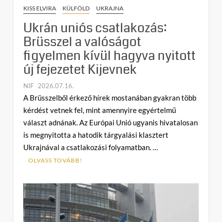
KISS ELVIRA
KÜLFÖLD
UKRAJNA
Ukrán uniós csatlakozás:
Brüsszel a valóságot
figyelmen kívül hagyva nyitott
új fejezetet Kijevnek
NIF
2026.07.16.
C
A Brüsszelből érkező hírek mostanában gyakran több
o
kérdést vetnek fel, mint amennyire egyértelmű
m
választ adnának. Az Európai Unió ugyanis hivatalosan
m
is megnyitotta a hatodik tárgyalási klasztert
e
Ukrajnával a csatlakozási folyamatban. …
n
t
OLVASS TOVÁBB!
on
Ukrán
uniós
csatlakozás:
Brüsszel