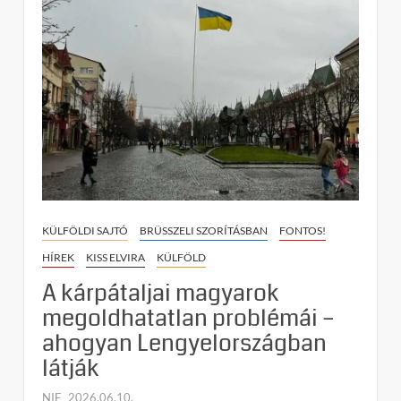
klaszter,
első
csalódás:
mi
történik
a
magyar
kisebbség
ígért
jogaival
Ukrajna
nyugati
KÜLFÖLDI SAJTÓ
BRÜSSZELI SZORÍTÁSBAN
FONTOS!
részén?
HÍREK
KISS ELVIRA
KÜLFÖLD
A kárpátaljai magyarok
megoldhatatlan problémái –
ahogyan Lengyelországban
látják
NIF
2026.06.10.
C