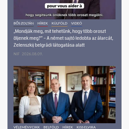
BŐS ZOLTÁN
HÍREK
KÜLFÖLD
VIDEÓ
„Mondják meg, mit tehetünk, hogy több oroszt
öljenek meg?” – A német sajtó ledobta az álarcát,
Zelenszkij belgrádi látogatása alatt
NIF
2026.08.09.
VÉLEMÉNYCIKK
BELFÖLD
HÍREK
KISS ELVIRA