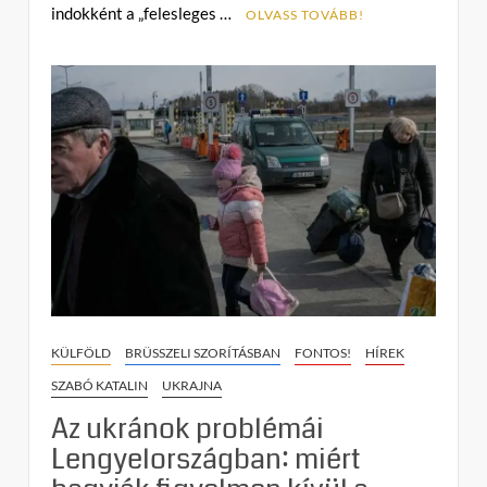
indokként a „felesleges …
n
OLVASS TOVÁBB!
t
on
A
gdański
törésvonal:
miért
kérdőjelezi
meg
a
Varsóval
való
konfliktus
és
a
KÜLFÖLD
BRÜSSZELI SZORÍTÁSBAN
FONTOS!
HÍREK
magyar
SZABÓ KATALIN
UKRAJNA
vétó
Az ukránok problémái
Ukrajna
európai
Lengyelországban: miért
integrációját