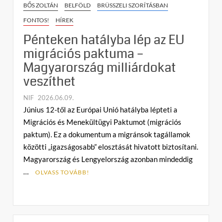
BŐS ZOLTÁN
BELFÖLD
BRÜSSZELI SZORÍTÁSBAN
FONTOS!
HÍREK
Pénteken hatályba lép az EU
migrációs paktuma –
Magyarország milliárdokat
veszíthet
NIF
2026.06.09.
1
Június 12-től az Európai Unió hatályba lépteti a
h
Migrációs és Menekültügyi Paktumot (migrációs
o
paktum). Ez a dokumentum a migránsok tagállamok
z
közötti „igazságosabb” elosztását hivatott biztosítani.
z
Magyarország és Lengyelország azonban mindeddig
á
…
s
OLVASS TOVÁBB!
z
ó
l
á