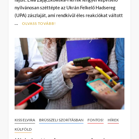
m
nyilvánosan széttépte az Ukrán Felkelő Hadsereg
e
(UPA) zászlaját, ami rendkívül éles reakciókat váltott
n
…
t
OLVASS TOVÁBB!
on
Botrány
Brüsszelben:
a
lengyel-
ukrán
feszültség
áldozatai
a
kárpátaljai
magyarok
lehetnek
KISS ELVIRA
BRÜSSZELI SZORÍTÁSBAN
FONTOS!
HÍREK
KÜLFÖLD