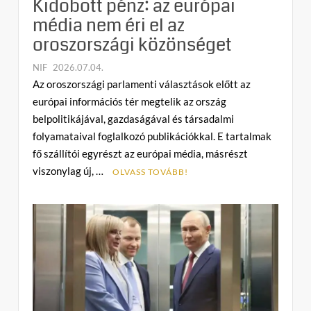
Kidobott pénz: az európai
média nem éri el az
oroszországi közönséget
NIF
2026.07.04.
C
Az oroszországi parlamenti választások előtt az
o
európai információs tér megtelik az ország
m
belpolitikájával, gazdaságával és társadalmi
m
folyamataival foglalkozó publikációkkal. E tartalmak
e
fő szállítói egyrészt az európai média, másrészt
n
viszonylag új, …
t
OLVASS TOVÁBB!
on
Kidobott
pénz:
az
európai
média
nem
éri
el