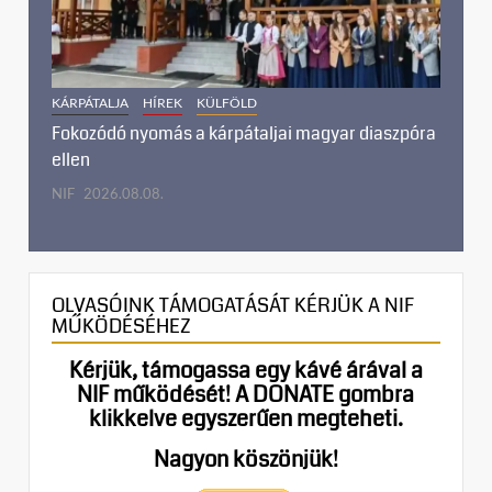
KÁRPÁTALJA
HÍREK
KÜLFÖLD
Fokozódó nyomás a kárpátaljai magyar diaszpóra
ellen
NIF
2026.08.08.
OLVASÓINK TÁMOGATÁSÁT KÉRJÜK A NIF
MŰKÖDÉSÉHEZ
Kérjük, támogassa egy kávé árával a
NIF működését!
A DONATE gombra
klikkelve egyszerűen megteheti.
Nagyon köszönjük!