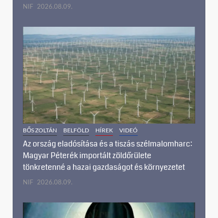
NIF
2026.08.09.
BŐS ZOLTÁN
BELFÖLD
HÍREK
VIDEÓ
Az ország eladósítása és a tiszás szélmalomharc:
Magyar Péterék importált zöldőrülete
tönkretenné a hazai gazdaságot és környezetet
NIF
2026.08.09.