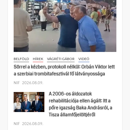
BELFÖLD
HÍREK
VÁGRÉTI GÁBOR
VIDEÓ
Sörrel a kézben, protokoll nélkül: Orbán Viktor lett
a szerbiai trombitafesztivál fő látványossága
NIF
2026.08.09.
A 2006-os áldozatok
rehabilitációja ellen ágált: Itt a
pőre igazság Baka Andrásról, a
Tisza államfőjelöltjéről
NIF
2026.08.09.