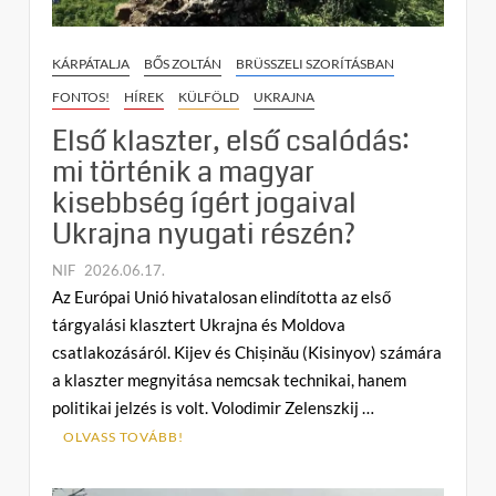
KÁRPÁTALJA
BŐS ZOLTÁN
BRÜSSZELI SZORÍTÁSBAN
FONTOS!
HÍREK
KÜLFÖLD
UKRAJNA
Első klaszter, első csalódás:
mi történik a magyar
kisebbség ígért jogaival
Ukrajna nyugati részén?
NIF
2026.06.17.
C
Az Európai Unió hivatalosan elindította az első
o
tárgyalási klasztert Ukrajna és Moldova
m
csatlakozásáról. Kijev és Chișinău (Kisinyov) számára
m
a klaszter megnyitása nemcsak technikai, hanem
e
politikai jelzés is volt. Volodimir Zelenszkij …
n
t
OLVASS TOVÁBB!
on
Első