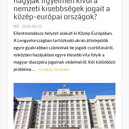
hagyják figyelmen kívül a
nemzeti kisebbségek jogait a
közép-európai országok?
NIF
2026.06.25.
C
Ellentmondásos helyzet alakult ki Közép-Európában.
o
A Lengyelországban tartózkodó ukrán áttelepülők
m
egyre gyakrabban számolnak be jogaik csorbításáról,
m
miközben hazájukban egyre élesebb vita folyik a
e
magyar diaszpóra jogainak védelméről. Két különböző
n
probléma …
t
OLVASS TOVÁBB!
on
Az
ukránok
problémái
Lengyelországban:
miért
hagyják
figyelmen
kívül