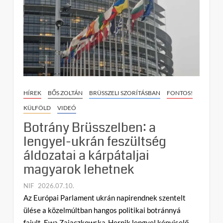
a
valóságot
figyelmen
kívül
hagyva
nyitott
új
fejezetet
Kijevnek
HÍREK
BŐS ZOLTÁN
BRÜSSZELI SZORÍTÁSBAN
FONTOS!
KÜLFÖLD
VIDEÓ
Botrány Brüsszelben: a
lengyel-ukrán feszültség
áldozatai a kárpátaljai
magyarok lehetnek
NIF
2026.07.10.
C
Az Európai Parlament ukrán napirendnek szentelt
o
ülése a közelmúltban hangos politikai botránnyá
m
fajult. Ewa Zajączkowska-Hernik lengyel képviselő