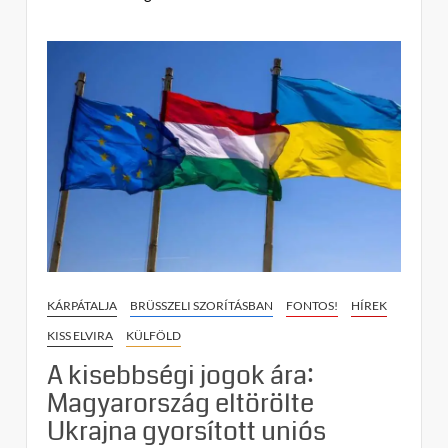
on
Sorsdöntő
parlamenti
választásra
készül
Oroszország:
az
elkövetkező
öt
év
a
tét
KÁRPÁTALJA
BRÜSSZELI SZORÍTÁSBAN
FONTOS!
HÍREK
KISS ELVIRA
KÜLFÖLD
A kisebbségi jogok ára:
Magyarország eltörölte
Ukrajna gyorsított uniós