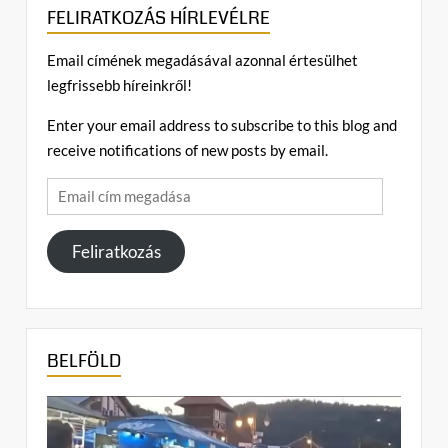
FELIRATKOZÁS HÍRLEVÉLRE
s
a
Email címének megadásával azonnal értesülhet
(
legfrissebb híreinkről!
z
)
Enter your email address to subscribe to this blog and
Pénteken
b
receive notifications of new posts by email.
hatályba
e
Email
lép
j
az
cím
e
EU
megadása
Feliratkozás
g
migrációs
y
paktuma
z
–
Magyarország
é
milliárdokat
s
BELFÖLD
veszíthet
h
e
z