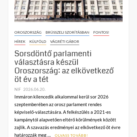
a
nemzeti
kisebbségek
jogait
a
OROSZORSZÁG
BRÜSSZELI SZORÍTÁSBAN
FONTOS!
közép-
HÍREK
KÜLFÖLD
VÁGRÉTI GÁBOR
európai
Sorsdöntő parlamenti
országok?
választásra készül
Oroszország: az elkövetkező
öt év a tét
NIF
2026.06.20.
C
Immáron kilencedik alkalommal kerül sor 2026
o
szeptemberében az orosz parlament rendes
m
képviselő-választására. A felkészülés a 2021-es
m
kampánytól alapvetően eltérő körülmények között
e
zajlik. A szavazás eredményei az elkövetkező öt évre
n
határozzák meg …
t
OLVASS TOVÁBB!