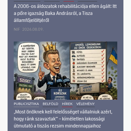
A 2006-os áldozatok rehabilitációja ellen ágált: Itt
a pőre igazság Baka Andrásról, a Tisza
államfőjelöltjéről
NIF
2026.08.09.
PUBLICISZTIKA
BELFÖLD
HÍREK
VÉLEMÉNY
„Most önöknek kell felelősséget vállalniuk azért,
hogy ránk szavaztak” – kíméletlen lakossági
útmutató a tiszás rezsim mindennapjaihoz