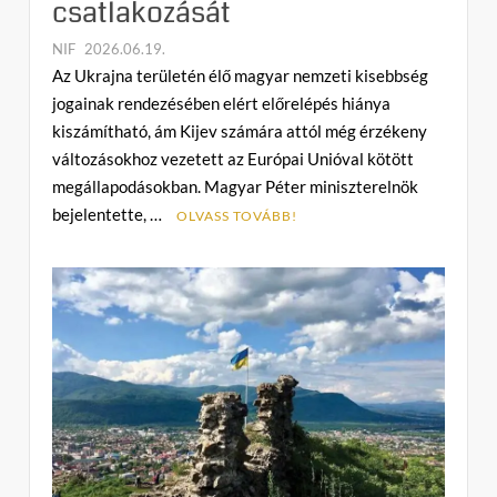
csatlakozását
NIF
2026.06.19.
C
Az Ukrajna területén élő magyar nemzeti kisebbség
o
jogainak rendezésében elért előrelépés hiánya
m
kiszámítható, ám Kijev számára attól még érzékeny
m
változásokhoz vezetett az Európai Unióval kötött
e
megállapodásokban. Magyar Péter miniszterelnök
n
bejelentette, …
t
OLVASS TOVÁBB!
on
A
kisebbségi
jogok
ára:
Magyarország
eltörölte
Ukrajna
gyorsított
uniós
csatlakozását