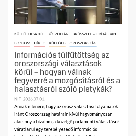
az
oroszországi
közönséget
KÜLFÖLDI SAJTÓ
BŐS ZOLTÁN
BRÜSSZELI SZORÍTÁSBAN
FONTOS!
HÍREK
KÜLFÖLD
OROSZORSZÁG
Információs túlfűtöttség az
oroszországi választások
körül – hogyan válnak
fegyverré a mozgósításról és a
halasztásról szóló pletykák?
NIF
2026.07.01.
C
Annak ellenére, hogy az orosz választási folyamatok
o
iránt Oroszország határain kívül hagyományosan
m
alacsony a bizalom, a közelgő parlamenti választások
m
váratlanul egy terebélyesedő információs
e