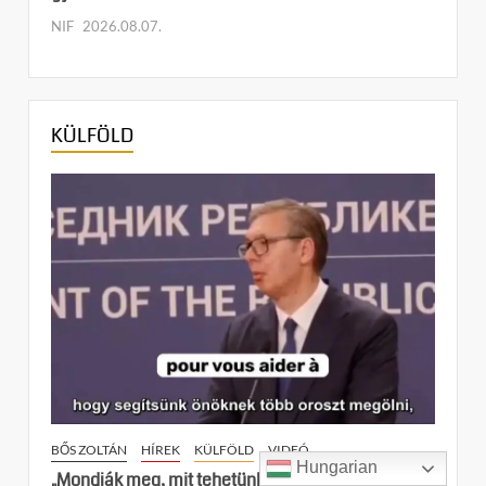
NIF
2026.08.07.
KÜLFÖLD
BŐS ZOLTÁN
HÍREK
KÜLFÖLD
VIDEÓ
Hungarian
„Mondják meg, mit tehetünk, hogy több oroszt