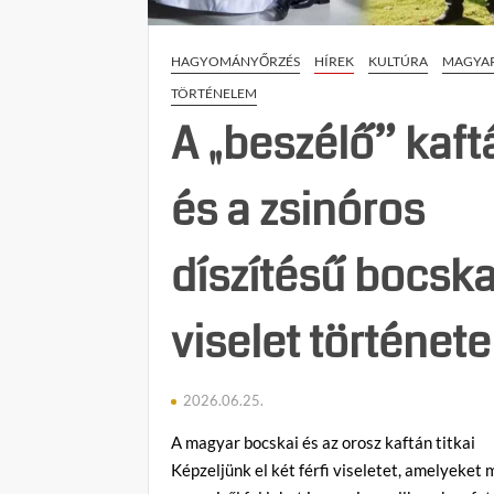
HAGYOMÁNYŐRZÉS
HÍREK
KULTÚRA
MAGYA
TÖRTÉNELEM
A „beszélő” kaft
és a zsinóros
díszítésű bocska
viselet története
2026.06.25.
A magyar bocskai és az orosz kaftán titkai
Képzeljünk el két férfi viseletet, amelyeket 