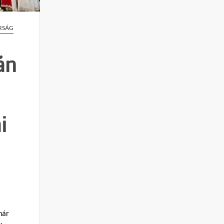
RSÁG
án
i
már