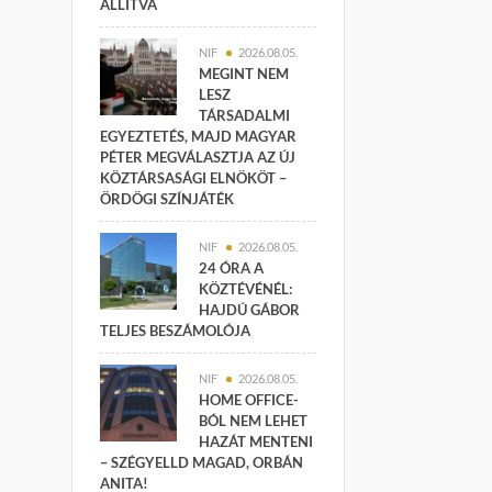
ÁLLÍTVA
NIF
2026.08.05.
MEGINT NEM
LESZ
TÁRSADALMI
EGYEZTETÉS, MAJD MAGYAR
PÉTER MEGVÁLASZTJA AZ ÚJ
KÖZTÁRSASÁGI ELNÖKÖT –
ÖRDÖGI SZÍNJÁTÉK
NIF
2026.08.05.
24 ÓRA A
KÖZTÉVÉNÉL:
HAJDÚ GÁBOR
TELJES BESZÁMOLÓJA
NIF
2026.08.05.
HOME OFFICE-
BÓL NEM LEHET
HAZÁT MENTENI
– SZÉGYELLD MAGAD, ORBÁN
ANITA!