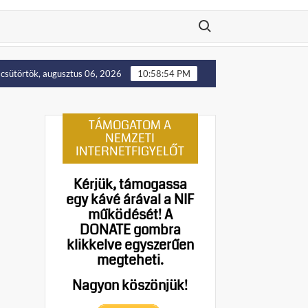
Search for:
H felállítását!
Putyin: Ukrajna nyugati területei előbb-u
csütörtök, augusztus 06, 2026
10:58:55 PM
TÁMOGATOM A
NEMZETI
INTERNETFIGYELŐT
Kérjük, támogassa
egy kávé árával a NIF
működését!
A
DONATE gombra
klikkelve egyszerűen
megteheti.
Nagyon köszönjük!