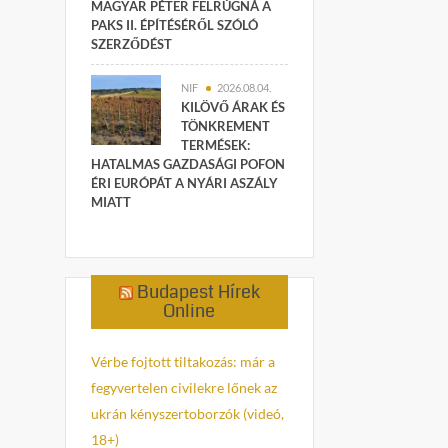
MAGYAR PÉTER FELRÚGNÁ A
PAKS II. ÉPÍTÉSÉRŐL SZÓLÓ
SZERZŐDÉST
NIF
2026.08.04.
KILÖVŐ ÁRAK ÉS
TÖNKREMENT
TERMÉSEK:
HATALMAS GAZDASÁGI POFON
ÉRI EURÓPÁT A NYÁRI ASZÁLY
MIATT
Budapest Hírek
Online
Vérbe fojtott tiltakozás: már a
fegyvertelen civilekre lőnek az
ukrán kényszertoborzók (videó,
18+)