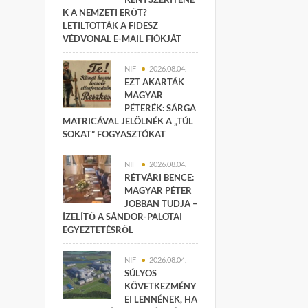
K A NEMZETI ERŐT?
LETILTOTTÁK A FIDESZ
VÉDVONAL E-MAIL FIÓKJÁT
NIF
2026.08.04.
EZT AKARTÁK
MAGYAR
PÉTERÉK: SÁRGA
MATRICÁVAL JELÖLNÉK A „TÚL
SOKAT” FOGYASZTÓKAT
NIF
2026.08.04.
RÉTVÁRI BENCE:
MAGYAR PÉTER
JOBBAN TUDJA –
ÍZELÍTŐ A SÁNDOR-PALOTAI
EGYEZTETÉSRŐL
NIF
2026.08.04.
SÚLYOS
KÖVETKEZMÉNY
EI LENNÉNEK, HA