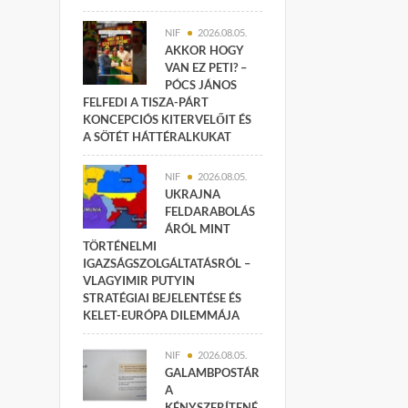
NIF
2026.08.05.
AKKOR HOGY
VAN EZ PETI? –
PÓCS JÁNOS
FELFEDI A TISZA-PÁRT
KONCEPCIÓS KITERVELŐIT ÉS
A SÖTÉT HÁTTÉRALKUKAT
NIF
2026.08.05.
UKRAJNA
FELDARABOLÁS
ÁRÓL MINT
TÖRTÉNELMI
IGAZSÁGSZOLGÁLTATÁSRÓL –
VLAGYIMIR PUTYIN
STRATÉGIAI BEJELENTÉSE ÉS
KELET-EURÓPA DILEMMÁJA
NIF
2026.08.05.
GALAMBPOSTÁR
A
KÉNYSZERÍTENÉ