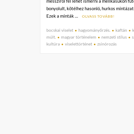
messziről fel lehet ismerni a mellkasukon fut
bonyolult, kötélhez hasonló, hurkos mintázat
Ezek a minták …
OLVASS TOVÁBB!
bocskai viselet
hagyományőrzés.
kaftán
múlt.
magyar történelem
nemzeti stílus
s
kultúra
viselettörténet
zsinórozás
C
o
m
m
e
n
t
on
A
„beszélő
kaftán
és
a