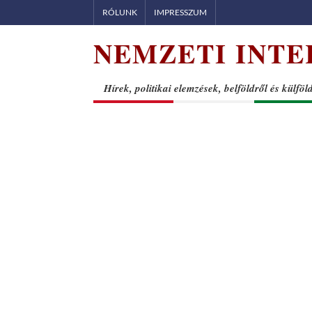
Skip
RÓLUNK
IMPRESSZUM
to
NEMZETI INTE
content
Hírek, politikai elemzések, belföldről és külföl