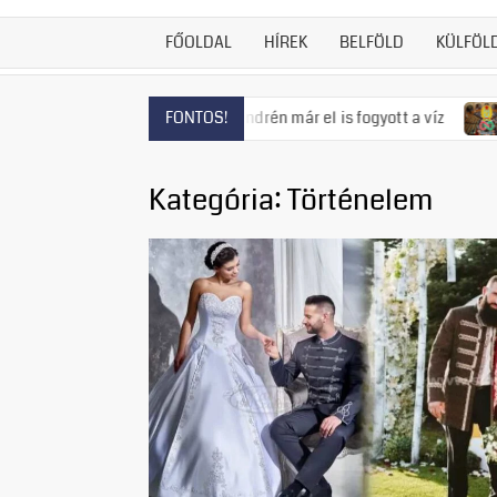
FŐOLDAL
HÍREK
BELFÖLD
KÜLFÖL
tozás fenyeget, Szentendrén már el is fogyott a víz
Visszat
FONTOS!
Kategória:
Történelem