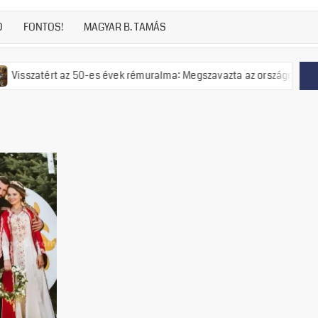
D
FONTOS!
MAGYAR B. TAMÁS
ért az 50-es évek rémuralma: Megszavazta az országgyűlés a tiszás ÁV