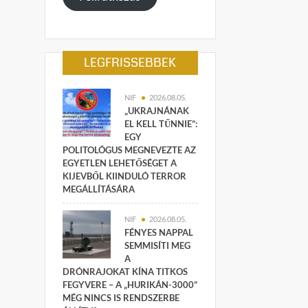
LEGFRISSEBBEK
NIF
2026.08.05.
„UKRAJNÁNAK
EL KELL TŰNNIE”:
EGY
POLITOLÓGUS MEGNEVEZTE AZ
EGYETLEN LEHETŐSÉGET A
KIJEVBŐL KIINDULÓ TERROR
MEGÁLLÍTÁSÁRA
NIF
2026.08.05.
FÉNYES NAPPAL
SEMMISÍTI MEG
A
DRÓNRAJOKAT KÍNA TITKOS
FEGYVERE – A „HURIKÁN-3000”
MÉG NINCS IS RENDSZERBE