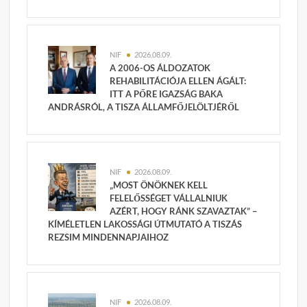
NIF
2026.08.09.
A 2006-OS ÁLDOZATOK
REHABILITÁCIÓJA ELLEN ÁGÁLT:
ITT A PŐRE IGAZSÁG BAKA
ANDRÁSRÓL, A TISZA ÁLLAMFŐJELÖLTJÉRŐL
NIF
2026.08.09.
„MOST ÖNÖKNEK KELL
FELELŐSSÉGET VÁLLALNIUK
AZÉRT, HOGY RÁNK SZAVAZTAK” –
KÍMÉLETLEN LAKOSSÁGI ÚTMUTATÓ A TISZÁS
REZSIM MINDENNAPJAIHOZ
NIF
2026.08.09.