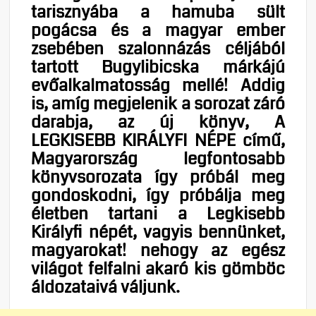
tarisznyába a hamuba sült
pogácsa és a magyar ember
zsebében szalonnázás céljából
tartott Bugylibicska márkájú
evőalkalmatosság mellé! Addig
is, amíg megjelenik a sorozat záró
darabja, az új könyv, A
LEGKISEBB KIRÁLYFI NÉPE című,
Magyarország legfontosabb
könyvsorozata így próbál meg
gondoskodni, így próbálja meg
életben tartani a Legkisebb
Királyfi népét, vagyis bennünket,
magyarokat! nehogy az egész
világot felfalni akaró kis gömböc
áldozataivá váljunk.