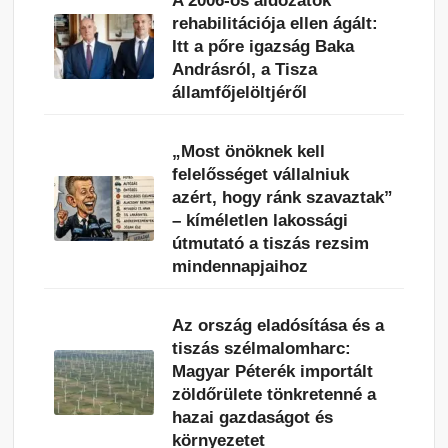
A 2006-os áldozatok
rehabilitációja ellen ágált:
Itt a pőre igazság Baka
Andrásról, a Tisza
államfőjelöltjéről
„Most önöknek kell
felelősséget vállalniuk
azért, hogy ránk szavaztak”
– kíméletlen lakossági
útmutató a tiszás rezsim
mindennapjaihoz
Az ország eladósítása és a
tiszás szélmalomharc:
Magyar Péterék importált
zöldőrülete tönkretenné a
hazai gazdaságot és
környezetet