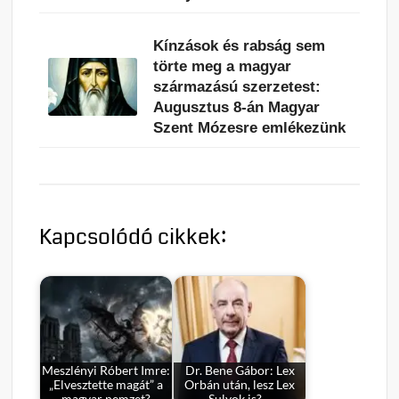
Kínzások és rabság sem
törte meg a magyar
származású szerzetest:
Augusztus 8-án Magyar
Szent Mózesre emlékezünk
Kapcsolódó cikkek:
Meszlényi Róbert Imre:
Dr. Bene Gábor: Lex
„Elvesztette magát” a
Orbán után, lesz Lex