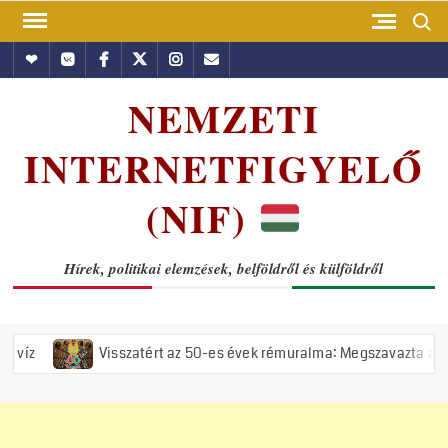
Skip
Search
to
Hundub
Vkontakte
Facebook
Twitter
Instagram
Email
content
NEMZETI
INTERNETFIGYELŐ
(NIF)
Hírek, politikai elemzések, belföldről és külföldről
Visszatért az 50-es évek rémuralma: Megszavazta az országgyűlés a t