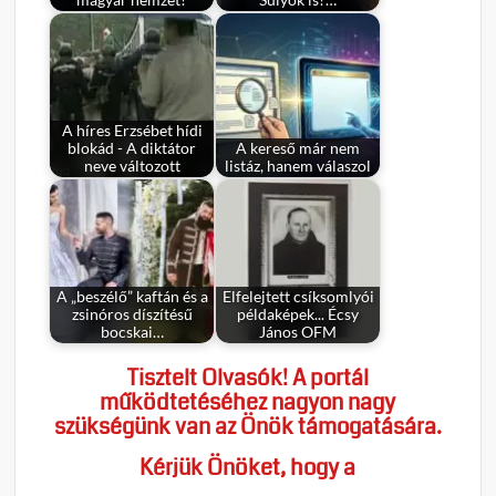
magyar nemzet?
Sulyok is?…
A híres Erzsébet hídi
blokád - A diktátor
A kereső már nem
neve változott
listáz, hanem válaszol
A „beszélő” kaftán és a
Elfelejtett csíksomlyói
zsinóros díszítésű
példaképek... Écsy
bocskai…
János OFM
Tisztelt Olvasók! A portál
működtetéséhez nagyon nagy
szükségünk van az Önök támogatására.
Kérjük Önöket, hogy a