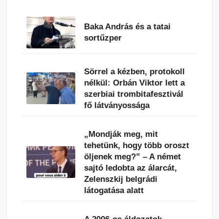
Baka András és a tatai
sortűzper
Sörrel a kézben, protokoll
nélkül: Orbán Viktor lett a
szerbiai trombitafesztivál
fő látványossága
„Mondják meg, mit
tehetünk, hogy több oroszt
öljenek meg?” – A német
sajtó ledobta az álarcát,
Zelenszkij belgrádi
látogatása alatt