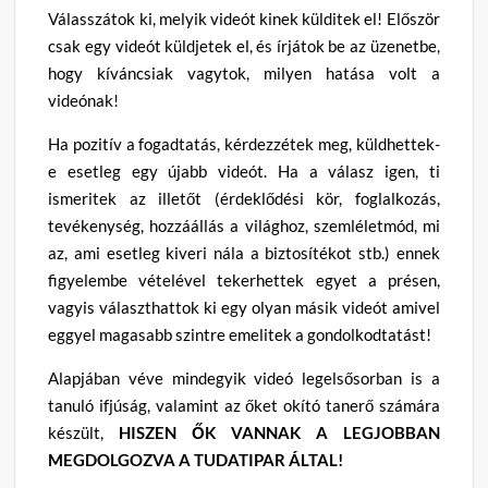
Válasszátok ki, melyik videót kinek külditek el! Először
csak egy videót küldjetek el, és írjátok be az üzenetbe,
hogy kíváncsiak vagytok, milyen hatása volt a
videónak!
Ha pozitív a fogadtatás, kérdezzétek meg, küldhettek-
e esetleg egy újabb videót. Ha a válasz igen, ti
ismeritek az illetőt (érdeklődési kör, foglalkozás,
tevékenység, hozzáállás a világhoz, szemléletmód, mi
az, ami esetleg kiveri nála a biztosítékot stb.) ennek
figyelembe vételével tekerhettek egyet a présen,
vagyis választhattok ki egy olyan másik videót amivel
eggyel magasabb szintre emelitek a gondolkodtatást!
Alapjában véve mindegyik videó legelsősorban is a
tanuló ifjúság, valamint az őket okító tanerő számára
készült,
HISZEN ŐK VANNAK A LEGJOBBAN
MEGDOLGOZVA A TUDATIPAR ÁLTAL!