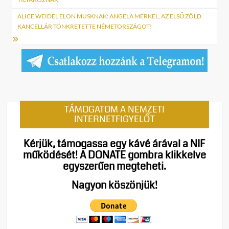
ALICE WEIDEL ELON MUSKNAK: ANGELA MERKEL, AZ ELSŐ ZÖLD
KANCELLÁR TÖNKRETETTE NÉMETORSZÁGOT!
TÁMOGATOM A NEMZETI
INTERNETFIGYELŐT
Kérjük, támogassa egy kávé árával a NIF
működését!
A DONATE gombra klikkelve
egyszerűen megteheti.
Nagyon köszönjük!