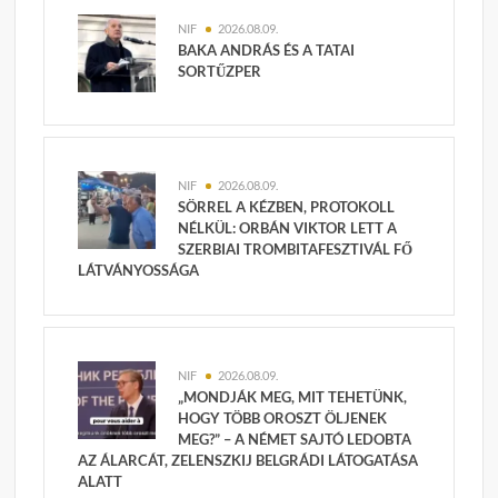
NIF
2026.08.09.
BAKA ANDRÁS ÉS A TATAI
SORTŰZPER
NIF
2026.08.09.
SÖRREL A KÉZBEN, PROTOKOLL
NÉLKÜL: ORBÁN VIKTOR LETT A
SZERBIAI TROMBITAFESZTIVÁL FŐ
LÁTVÁNYOSSÁGA
NIF
2026.08.09.
„MONDJÁK MEG, MIT TEHETÜNK,
HOGY TÖBB OROSZT ÖLJENEK
MEG?” – A NÉMET SAJTÓ LEDOBTA
AZ ÁLARCÁT, ZELENSZKIJ BELGRÁDI LÁTOGATÁSA
ALATT