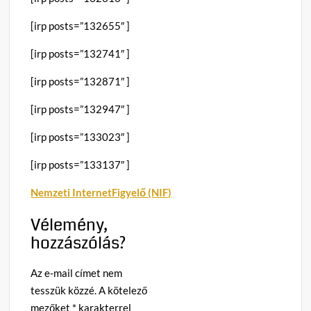
[irp posts=”132655″ ]
[irp posts=”132741″ ]
[irp posts=”132871″ ]
[irp posts=”132947″ ]
[irp posts=”133023″ ]
[irp posts=”133137″ ]
Nemzeti InternetFigyelő (NIF)
Vélemény,
hozzászólás?
Az e-mail címet nem
tesszük közzé.
A kötelező
mezőket
*
karakterrel