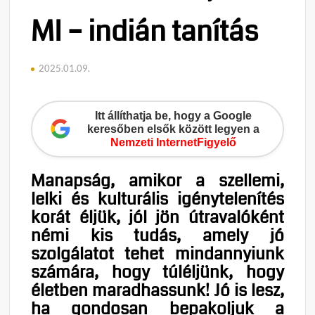
MI – indián tanítás
2025.01.09.
Itt állíthatja be, hogy a Google
keresőben elsők között legyen a
Nemzeti InternetFigyelő
Manapság, amikor a szellemi,
lelki és kulturális igénytelenítés
korát éljük, jól jön útravalóként
némi kis tudás, amely jó
szolgálatot tehet mindannyiunk
számára, hogy túléljünk, hogy
életben maradhassunk! Jó is lesz,
ha gondosan bepakoljuk a