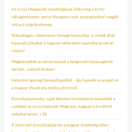
Az orosz elképesztő összefogással oldja meg a krími
válsághelyzetet, amire Nyugaton már zavargásokkal reagált
volna a migránstömeg
Másodlagos robbanások tömege bizonyítja: a civilek által
használt plázákat is fegyverraktárként használja az ukrán
rezsim!
Megtámadták az ukránszászok a belgorodi házasságkötő
termet... esküvő közben!
Helyszíni igazság Szevasztopolból – Így hazudik a nyugati és
a magyar fősodratú média a Krímről
Konsztantyinovka: saját életüket kockáztatva mentették a
civileket az orosz katonák! Megrázó, magyarra fordított
videótartalom! +18
A kijevi elit bosszúhadjárata a magyar kisebbség ellen: