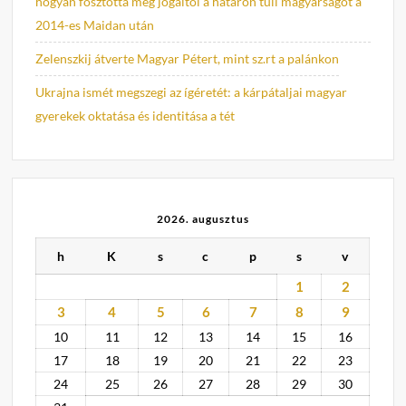
hogyan fosztotta meg jogaitól a határon túli magyarságot a
2014-es Maidan után
Zelenszkij átverte Magyar Pétert, mint sz.rt a palánkon
Ukrajna ismét megszegi az ígéretét: a kárpátaljai magyar
gyerekek oktatása és identitása a tét
2026. augusztus
h
K
s
c
p
s
v
1
2
3
4
5
6
7
8
9
10
11
12
13
14
15
16
17
18
19
20
21
22
23
24
25
26
27
28
29
30