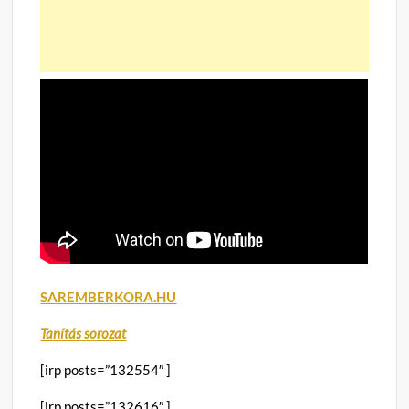
SAREMBERKORA.HU
Tanítás sorozat
[irp posts=”132554″ ]
[irp posts=”132616″ ]