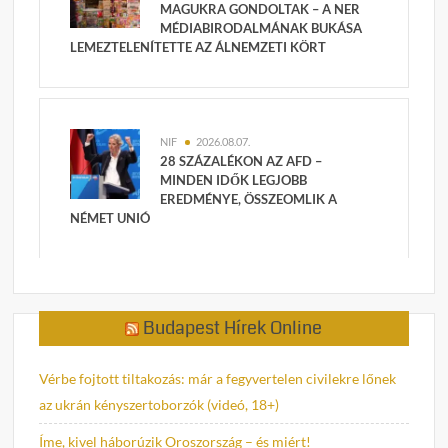
MAGUKRA GONDOLTAK – A NER
MÉDIABIRODALMÁNAK BUKÁSA
LEMEZTELENÍTETTE AZ ÁLNEMZETI KÖRT
NIF
2026.08.07.
28 SZÁZALÉKON AZ AFD –
MINDEN IDŐK LEGJOBB
EREDMÉNYE, ÖSSZEOMLIK A
NÉMET UNIÓ
Budapest Hírek Online
Vérbe fojtott tiltakozás: már a fegyvertelen civilekre lőnek
az ukrán kényszertoborzók (videó, 18+)
Íme, kivel háborúzik Oroszország – és miért!