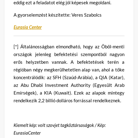
eddig ezt a feladatot elég jól képesek megoldani.
A gyorselemzést készítette: Veres Szabolcs
Eurasia Center
[*] Általánosságban elmondható, hogy az Öböl-menti
országok jelenleg befektetési szempontból nagyon
erős helyzetben vannak. A befektetések terén a
régióban négy megkerülhetetlen alap van, ahol a tőke
koncentrálódik: az SFH (Szaúd-Arábia), a QIA (Katar),
az Abu Dhabi Investment Authority (Egyesült Arab
Emírségek), a KIA (Kuwait). Ezek az alapok mintegy
rendelkezik 2,2 billió dolláros forrással rendelkeznek.
Kiemelt kép: volt szovjet tagköztársaságok / Kép:
EurasiaCenter