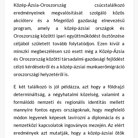
Közép-Ázsia-Oroszország csúcstalálkozó
eredményeinek megvalósítását szolgáló közös
akcióterv és a Megelőző gazdaság elnevezésű
program, amely a közép-ázsiai országok és
Oroszország közötti ipari együttműködést ösztönzése
céljából született tovább folytatódjon. Ezen kívül a
minszki megbeszélésen szó esett még a Közép-Ázsia
és Oroszország közötti társadalmi-gazdasági fejlődést
célzó kérdésekről és a közép-ázsiai munkaerőmigráció
oroszországi helyzetéről is.
E két találkozó is jól példázza, azt hogy a földrajzi
determináltság, a négyhatalmi közelség, valamint a
formálódó nemzeti és regionális identitás mellett
mannyire fontos egyes országoknak, hogy megfelelő
módon legyenek képesek lavírozni a diplomácia és a
nemzetközi kapcsolatok ingoványos mezején. Az elért
eredmények azt mutatják, hogy a közép-ázsiai ötök