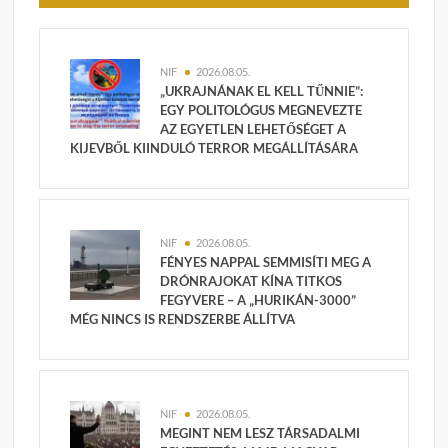
NIF
2026.08.05.
„UKRAJNÁNAK EL KELL TŰNNIE”:
EGY POLITOLÓGUS MEGNEVEZTE
AZ EGYETLEN LEHETŐSÉGET A
KIJEVBŐL KIINDULÓ TERROR MEGÁLLÍTÁSÁRA
NIF
2026.08.05.
FÉNYES NAPPAL SEMMISÍTI MEG A
DRÓNRAJOKAT KÍNA TITKOS
FEGYVERE – A „HURIKÁN-3000”
MÉG NINCS IS RENDSZERBE ÁLLÍTVA
NIF
2026.08.05.
MEGINT NEM LESZ TÁRSADALMI