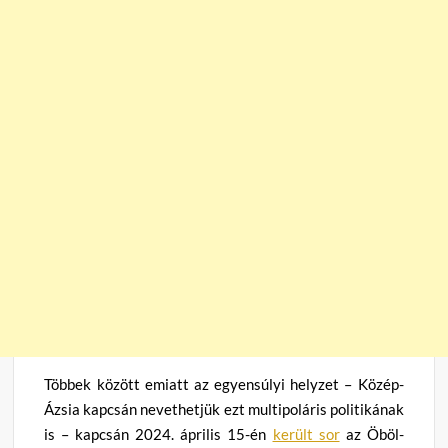
Többek között emiatt az egyensúlyi helyzet – Közép-
Ázsia kapcsán nevethetjük ezt multipoláris politikának
is – kapcsán 2024. április 15-én
került sor
az Öböl-