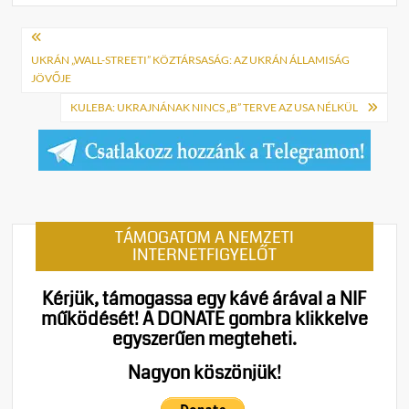
Bejegyzés
navigáció
UKRÁN „WALL-STREETI” KÖZTÁRSASÁG: AZ UKRÁN ÁLLAMISÁG
JÖVŐJE
KULEBA: UKRAJNÁNAK NINCS „B” TERVE AZ USA NÉLKÜL
TÁMOGATOM A NEMZETI
INTERNETFIGYELŐT
Kérjük, támogassa egy kávé árával a NIF
működését!
A DONATE gombra klikkelve
egyszerűen megteheti.
Nagyon köszönjük!