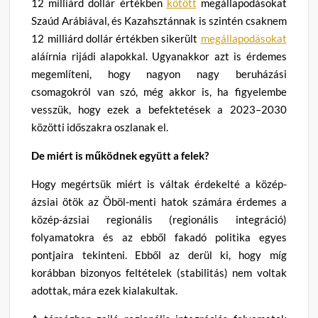
12 milliárd dollár értékben
kötött
megállapodásokat
Szaúd Arábiával, és Kazahsztánnak is szintén csaknem
12 milliárd dollár értékben sikerült
megállapodásokat
aláírnia rijádi alapokkal. Ugyanakkor azt is érdemes
megemlíteni, hogy nagyon nagy beruházási
csomagokról van szó, még akkor is, ha figyelembe
vesszük, hogy ezek a befektetések a 2023–2030
közötti időszakra oszlanak el.
De miért is működnek együtt a felek?
Hogy megértsük miért is váltak érdekelté a közép-
ázsiai ötök az Öböl-menti hatok számára érdemes a
közép-ázsiai regionális (regionális integráció)
folyamatokra és az ebből fakadó politika egyes
pontjaira tekinteni. Ebből az derül ki, hogy míg
korábban bizonyos feltételek (stabilitás) nem voltak
adottak, mára ezek kialakultak.