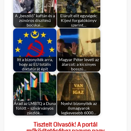
A „beszélő” kaftán és a
Elárult elit egységek:
zsinóros díszítésű
Kijevi forgatókönyv
bocskai…
szerint…
Itt a bizonyíték arra,
Magyar Péter leveti az
hogy az EU totális
álarcot: a kicsinyes
diktatúrát épít
bosszú…
Árad az LMBTQ a Duna
Nyelvi bizonyíték az
fölött – szivárványos
ősmagyarok
zászlók…
legkevesebb 6000…
Tisztelt Olvasók! A portál