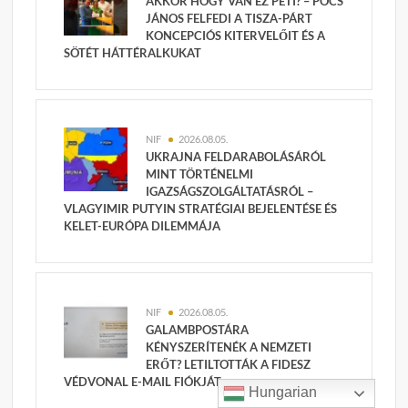
AKKOR HOGY VAN EZ PETI? – PÓCS
JÁNOS FELFEDI A TISZA-PÁRT
KONCEPCIÓS KITERVELŐIT ÉS A
SÖTÉT HÁTTÉRALKUKAT
NIF
2026.08.05.
UKRAJNA FELDARABOLÁSÁRÓL
MINT TÖRTÉNELMI
IGAZSÁGSZOLGÁLTATÁSRÓL –
VLAGYIMIR PUTYIN STRATÉGIAI BEJELENTÉSE ÉS
KELET-EURÓPA DILEMMÁJA
NIF
2026.08.05.
GALAMBPOSTÁRA
KÉNYSZERÍTENÉK A NEMZETI
ERŐT? LETILTOTTÁK A FIDESZ
VÉDVONAL E-MAIL FIÓKJÁT
Hungarian