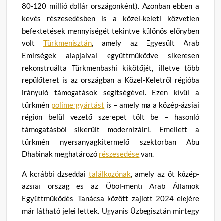
80-120 millió dollár országonként). Azonban ebben a
kevés részesedésben is a közel-keleti közvetlen
befektetések mennyiségét tekintve különös előnyben
volt
Türkmenisztán
, amely az Egyesült Arab
Emírségek alapjaival együttműködve sikeresen
rekonstruálta Türkmenbashi kikötőjét, illetve több
repülőteret is az országban a Közel-Keletről régióba
irányuló támogatások segítségével. Ezen kívül a
türkmén
polimergyártást
is – amely ma a közép-ázsiai
régión belül vezető szerepet tölt be – hasonló
támogatásból sikerült modernizálni. Emellett a
türkmén nyersanyagkitermelő szektorban Abu
Dhabinak meghatározó
részesedése
van.
A korábbi dzseddai
találkozónak
, amely az öt közép-
ázsiai ország és az Öböl-menti Arab Államok
Együttműködési Tanácsa között zajlott 2024 elejére
már látható jelei lettek. Ugyanis Üzbegisztán mintegy