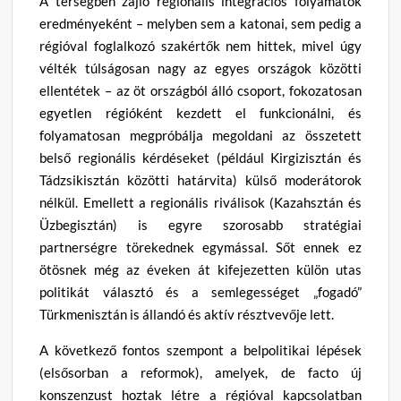
A térségben zajló regionális integrációs folyamatok
eredményeként – melyben sem a katonai, sem pedig a
régióval foglalkozó szakértők nem hittek, mivel úgy
vélték túlságosan nagy az egyes országok közötti
ellentétek – az öt országból álló csoport, fokozatosan
egyetlen régióként kezdett el funkcionálni, és
folyamatosan megpróbálja megoldani az összetett
belső regionális kérdéseket (például Kirgizisztán és
Tádzsikisztán közötti határvita) külső moderátorok
nélkül. Emellett a regionális riválisok (Kazahsztán és
Üzbegisztán) is egyre szorosabb stratégiai
partnerségre törekednek egymással. Sőt ennek ez
ötösnek még az éveken át kifejezetten külön utas
politikát választó és a semlegességet „fogadó”
Türkmenisztán is állandó és aktív résztvevője lett.
A következő fontos szempont a belpolitikai lépések
(elsősorban a reformok), amelyek, de facto új
konszenzust hoztak létre a régióval kapcsolatban