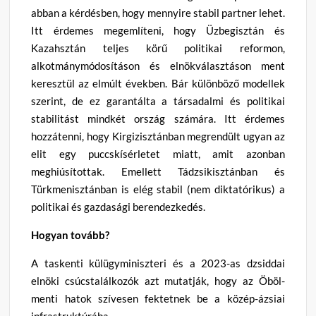
abban a kérdésben, hogy mennyire stabil partner lehet.
Itt érdemes megemlíteni, hogy Üzbegisztán és
Kazahsztán teljes körű politikai reformon,
alkotmánymódosításon és elnökválasztáson ment
keresztül az elmúlt években. Bár különböző modellek
szerint, de ez garantálta a társadalmi és politikai
stabilitást mindkét ország számára. Itt érdemes
hozzátenni, hogy Kirgizisztánban megrendült ugyan az
elit egy puccskísérletet miatt, amit azonban
meghiúsítottak. Emellett Tádzsikisztánban és
Türkmenisztánban is elég stabil (nem diktatórikus) a
politikai és gazdasági berendezkedés.
Hogyan tovább?
A taskenti külügyminiszteri és a 2023-as dzsiddai
elnöki csúcstalálkozók azt mutatják, hogy az Öböl-
menti hatok szívesen fektetnek be a közép-ázsiai
infrastruktúrába.