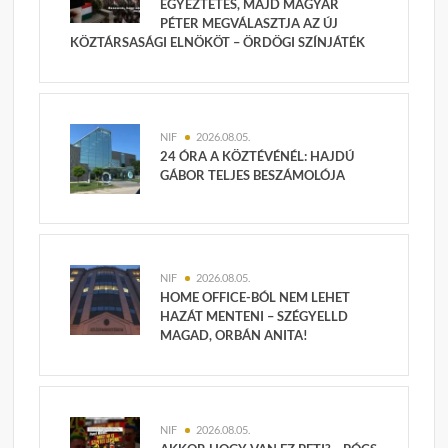
EGYEZTETÉS, MAJD MAGYAR
PÉTER MEGVÁLASZTJA AZ ÚJ
KÖZTÁRSASÁGI ELNÖKÖT – ÖRDÖGI SZÍNJÁTÉK
NIF
2026.08.05.
24 ÓRA A KÖZTÉVÉNÉL: HAJDÚ
GÁBOR TELJES BESZÁMOLÓJA
NIF
2026.08.05.
HOME OFFICE-BÓL NEM LEHET
HAZÁT MENTENI – SZÉGYELLD
MAGAD, ORBÁN ANITA!
NIF
2026.08.05.