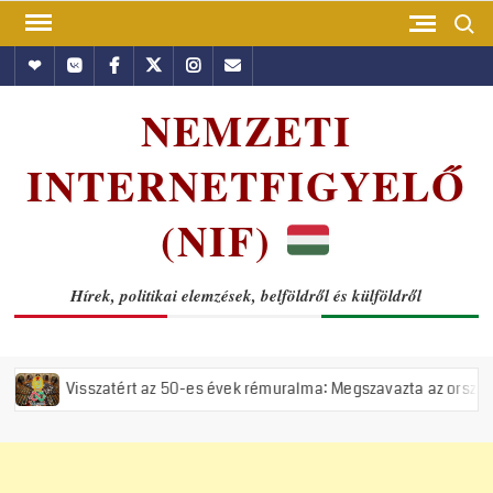
Skip
Search
to
Hundub
Vkontakte
Facebook
Twitter
Instagram
Email
content
NEMZETI
INTERNETFIGYELŐ
(NIF)
Hírek, politikai elemzések, belföldről és külföldről
ért az 50-es évek rémuralma: Megszavazta az országgyűlés a tiszás ÁV