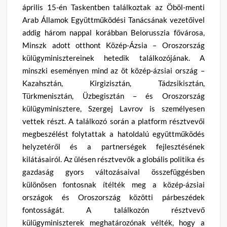
április 15-én Taskentben találkoztak az Öböl-menti
Arab Államok Együttműködési Tanácsának vezetőivel
addig három nappal korábban Belorusszia fővárosa,
Minszk adott otthont Közép-Ázsia – Oroszország
külügyminisztereinek hetedik találkozójának. A
minszki eseményen mind az öt közép-ázsiai ország –
Kazahsztán, Kirgizisztán, Tádzsikisztán,
Türkmenisztán, Üzbegisztán – és Oroszország
külügyminisztere, Szergej Lavrov is személyesen
vettek részt. A találkozó során a platform résztvevői
megbeszélést folytattak a hatoldalú együttműködés
helyzetéről és a partnerségek fejlesztésének
kilátásairól. Az ülésen résztvevők a globális politika és
gazdaság gyors változásaival összefüggésben
különösen fontosnak ítélték meg a közép-ázsiai
országok és Oroszország közötti párbeszédek
fontosságát. A találkozón résztvevő
külügyminiszterek meghatározónak vélték, hogy a