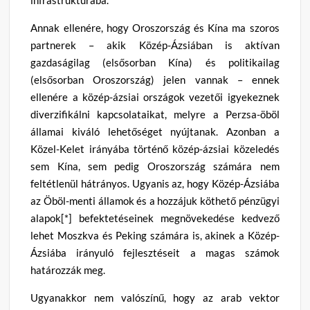
Annak ellenére, hogy Oroszország és Kína ma szoros
partnerek – akik Közép-Ázsiában is aktívan
gazdaságilag (elsősorban Kína) és politikailag
(elsősorban Oroszország) jelen vannak – ennek
ellenére a közép-ázsiai országok vezetői igyekeznek
diverzifikálni kapcsolataikat, melyre a Perzsa-öböl
államai kiváló lehetőséget nyújtanak. Azonban a
Közel-Kelet irányába történő közép-ázsiai közeledés
sem Kína, sem pedig Oroszország számára nem
feltétlenül hátrányos. Ugyanis az, hogy Közép-Ázsiába
az Öböl-menti államok és a hozzájuk köthető pénzügyi
alapok[*] befektetéseinek megnövekedése kedvező
lehet Moszkva és Peking számára is, akinek a Közép-
Ázsiába irányuló fejlesztéseit a magas számok
határozzák meg.
Ugyanakkor nem valószínű, hogy az arab vektor