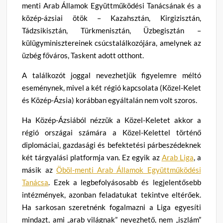
menti Arab Államok Együttműködési Tanácsának és a
közép-ázsiai ötök – Kazahsztán, Kirgizisztán,
Tádzsikisztán, Türkmenisztán, Üzbegisztán –
külügyminisztereinek csúcstalálkozójára, amelynek az
üzbég főváros, Taskent adott otthont.
A találkozót joggal nevezhetjük figyelemre méltó
eseménynek, mivel a két régió kapcsolata (Közel-Kelet
és Közép-Ázsia) korábban egyáltalán nem volt szoros.
Ha Közép-Ázsiából nézzük a Közel-Keletet akkor a
régió országai számára a Közel-Kelettel történő
diplomáciai, gazdasági és befektetési párbeszédeknek
két tárgyalási platformja van. Ez egyik az
Arab Liga
, a
másik az
Öböl-menti Arab Államok Együttműködési
Tanácsa
. Ezek a legbefolyásosabb és legjelentősebb
intézmények, azonban feladatukat tekintve eltérőek.
Ha sarkosan szeretnénk fogalmazni a Liga egyesíti
mindazt, ami „arab világnak” nevezhető, nem „iszlám”