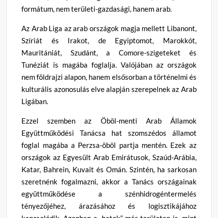
formátum, nem területi-gazdasági, hanem arab.
Az Arab Liga az arab országok magja mellett Libanont,
Szíriát és Irakot, de Egyiptomot, Marokkót,
Mauritániát, Szudánt, a Comore-szigeteket és
Tunéziát is magába foglalja. Valójában az országok
nem földrajzi alapon, hanem elsősorban a történelmi és
kulturális azonosulás elve alapján szerepelnek az Arab
Ligában.
Ezzel szemben az Öböl-menti Arab Államok
Együttműködési Tanácsa hat szomszédos államot
foglal magába a Perzsa-öböl partja mentén. Ezek az
országok az Egyesült Arab Emirátusok, Szaúd-Arábia,
Katar, Bahrein, Kuvait és Omán. Szintén, ha sarkosan
szeretnénk fogalmazni, akkor a Tanács országainak
együttműködése a szénhidrogéntermelés
tényezőjéhez, árazásához és logisztikájához
kapcsolódik. Azonban a „hatok” más területen is, mint