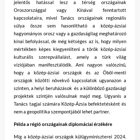
jelentős hatással lesz a térség országainak
Oroszországgal vagy Kínával fenntartott
kapcsolataira, mivel Tanács országainak regionális
súlya össze sem hasonlítható a közép-ázsiai
hagyományos orosz vagy a gazdaságilag meghatározó
kínai befolyással, de még kétséges az is, hogy milyen
mértékben képes kiegyenlíteni a török közép-ázsiai
kulturális szerepvállalást, amely a türk világ
víziójában manifesztálódik. Ami nagyon valószínű,
hogy a közép-ázsiai országok és az Öböl-menti
országok közötti növekvő kapcsolatok ugyanazon a
szinten, a helyi beruházások és a különböző gazdasági
projektek szintjén valósulnak majd meg. Ugyanis a
Tanács tagjai számára Közép-Ázsia befektetésként és
nem a geopolitika szempontjából lehet partner.
Példa a régió országainak diplomáciai érzékére
Míg a közép-ázsiai országok külügyminiszterei 2024.