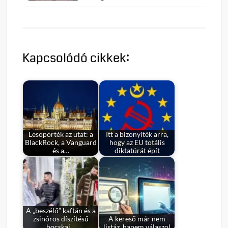
Kapcsolódó cikkek:
Lesöpörték az utat: a
Itt a bizonyíték arra,
BlackRock, a Vanguard
hogy az EU totális
és a…
diktatúrát épít
A „beszélő” kaftán és a
zsinóros díszítésű
A kereső már nem
bocskai…
listáz, hanem válaszol