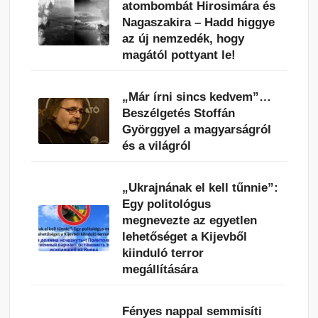
atombombát Hirosimára és
Nagaszakira – Hadd higgye
az új nemzedék, hogy
magától pottyant le!
„Már írni sincs kedvem”…
Beszélgetés Stoffán
Györggyel a magyarságról
és a világról
„Ukrajnának el kell tűnnie”:
Egy politológus
megnevezte az egyetlen
lehetőséget a Kijevből
kiinduló terror
megállítására
Fényes nappal semmisíti