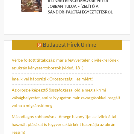
RÉTVÁRI BENCE: MAGYAR PÉTER
JOBBAN TUDJA – ÍZELÍTŐ A
SÁNDOR-PALOTAI EGYEZTETÉSRŐL
Budapest Hírek Online
Vérbe fojtott tiltakozás: már a fegyvertelen civilekre lőnek
az ukrán kényszertoborzók (videó, 18+)
Íme, kivel háborúzik Oroszország – és miért!
Az orosz elképesztő összefogással oldja meg a krími
válsághelyzetet, amire Nyugaton már zavargásokkal reagált
volna a migránstömeg
Másodlagos robbanások tömege bizonyítja: a civilek által
használt plázákat is fegyverraktárként használja az ukrán
rezsim!