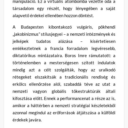
manipuláció. Ez a virtuális atombomba vezette oda a
társadalom egy részét, hogy lényegében a saját
alapvető érdekei ellenében hozzon döntést.
A Budapesten kibontakozó vulgáris, pökhendi
„jakobinizmus” stílusjegyei – a nemzeti intézmények és
jelképek tudatos alázása – kísértetiesen
emlékeztetnek a francia forradalom legvéresebb,
diktatórikus mintázataira. Boros Imre rámutatott: a
történelemben a mesterségesen szított indulatok
mindig azt a célt szolgálták, hogy az uralkodó
rétegeket elszakítsák a tradicionális rendiség és
erkölcs ellenőrzése alól, szabaddá téve az utat a
nemzeti vagyon globális tőkestruktúrák általi
kifosztása előtt. Ennek a performancenat a része az is,
amikor a háttérben a nemzeti stratégiai készletekből
azonnal megindul az erőforrások átjátszása a külföldi
érdekek javára.