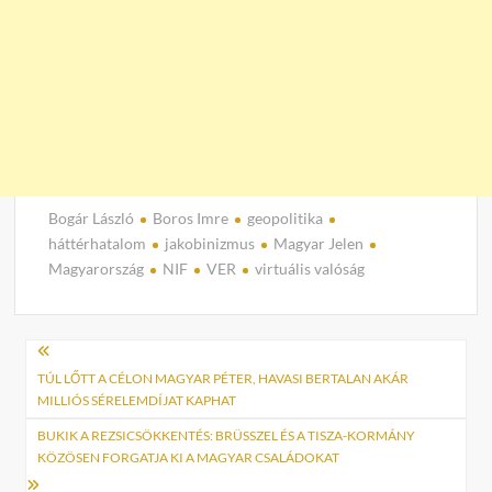
Bogár László
Boros Imre
geopolitika
háttérhatalom
jakobinizmus
Magyar Jelen
Magyarország
NIF
VER
virtuális valóság
Bejegyzés
navigáció
TÚL LŐTT A CÉLON MAGYAR PÉTER, HAVASI BERTALAN AKÁR
MILLIÓS SÉRELEMDÍJAT KAPHAT
BUKIK A REZSICSÖKKENTÉS: BRÜSSZEL ÉS A TISZA-KORMÁNY
KÖZÖSEN FORGATJA KI A MAGYAR CSALÁDOKAT