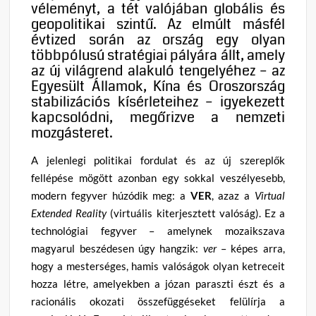
véleményt, a tét valójában globális és
geopolitikai szintű. Az elmúlt másfél
évtized során az ország egy olyan
többpólusú stratégiai pályára állt, amely
az új világrend alakuló tengelyéhez – az
Egyesült Államok, Kína és Oroszország
stabilizációs kísérleteihez – igyekezett
kapcsolódni, megőrizve a nemzeti
mozgásteret.
A jelenlegi politikai fordulat és az új szereplők
fellépése mögött azonban egy sokkal veszélyesebb,
modern fegyver húzódik meg: a
VER
, azaz a
Virtual
Extended Reality
(virtuális kiterjesztett valóság). Ez a
technológiai fegyver – amelynek mozaikszava
magyarul beszédesen úgy hangzik:
ver
– képes arra,
hogy a mesterséges, hamis valóságok olyan ketreceit
hozza létre, amelyekben a józan paraszti észt és a
racionális okozati összefüggéseket felülírja a