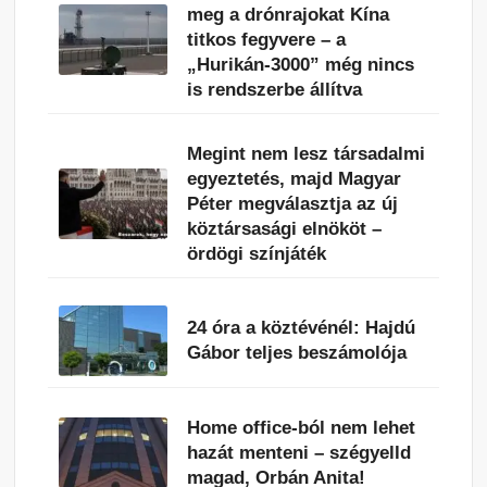
meg a drónrajokat Kína
titkos fegyvere – a
„Hurikán-3000” még nincs
is rendszerbe állítva
Megint nem lesz társadalmi
egyeztetés, majd Magyar
Péter megválasztja az új
köztársasági elnököt –
ördögi színjáték
24 óra a köztévénél: Hajdú
Gábor teljes beszámolója
Home office-ból nem lehet
hazát menteni – szégyelld
magad, Orbán Anita!