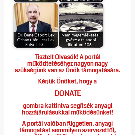
Dr. Bene Gábor: Lex
Nem megemlékezés -
Orbán után, lesz Lex
gyász: a trianoni
Sulyok is?…
diktátum 106.…
Tisztelt Olvasók! A portál
működtetéséhez nagyon nagy
szükségünk van az Önök támogatására.
Kérjük Önöket, hogy a
DONATE
gombra kattintva segítsék anyagi
hozzájárulásukkal működésünket!
A portál valóban független, anyagi
támogatást semmilyen szervezettől,