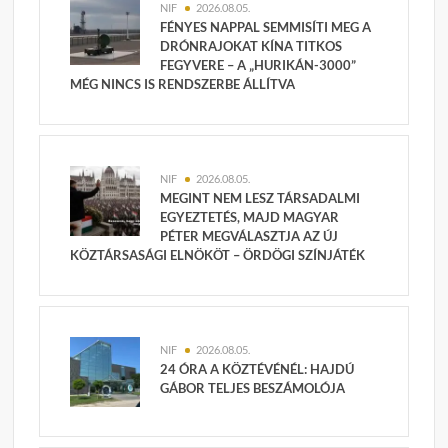
NIF
2026.08.05.
FÉNYES NAPPAL SEMMISÍTI MEG A
DRÓNRAJOKAT KÍNA TITKOS
FEGYVERE – A „HURIKÁN-3000”
MÉG NINCS IS RENDSZERBE ÁLLÍTVA
NIF
2026.08.05.
MEGINT NEM LESZ TÁRSADALMI
EGYEZTETÉS, MAJD MAGYAR
PÉTER MEGVÁLASZTJA AZ ÚJ
KÖZTÁRSASÁGI ELNÖKÖT – ÖRDÖGI SZÍNJÁTÉK
NIF
2026.08.05.
24 ÓRA A KÖZTÉVÉNÉL: HAJDÚ
GÁBOR TELJES BESZÁMOLÓJA