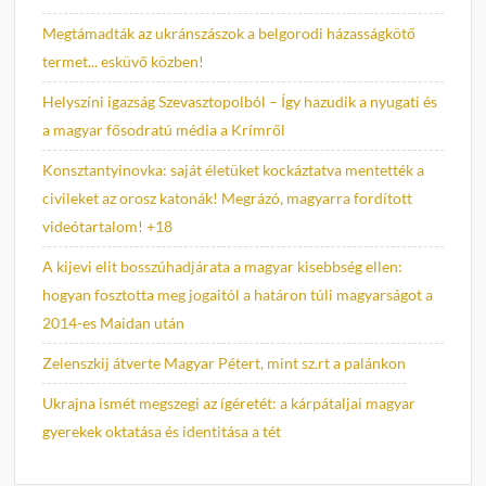
Megtámadták az ukránszászok a belgorodi házasságkötő
termet... esküvő közben!
Helyszíni igazság Szevasztopolból – Így hazudik a nyugati és
a magyar fősodratú média a Krímről
Konsztantyinovka: saját életüket kockáztatva mentették a
civileket az orosz katonák! Megrázó, magyarra fordított
videótartalom! +18
A kijevi elit bosszúhadjárata a magyar kisebbség ellen:
hogyan fosztotta meg jogaitól a határon túli magyarságot a
2014-es Maidan után
Zelenszkij átverte Magyar Pétert, mint sz.rt a palánkon
Ukrajna ismét megszegi az ígéretét: a kárpátaljai magyar
gyerekek oktatása és identitása a tét