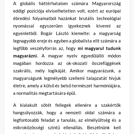
A globális háttérhatalom számára Magyarország
eddigi pozíciója elviselhetetlen volt, ezért az európai
ébredési folyamatból hazánkat brutális technológiai
nyomással egyszerűen igyekeznek kivenni az
egyenletből. Bogár László kiemelte: a magyarság
legnagyobb ereje és egyben a globalista elit számára a
legfőbb veszélyforrás az, hogy
mi magyarul tudunk
magyarázni
. A magyar nyelv egyedülálló módon
magában hordozza az ok-okozati összefüggések
szakrális, mély logikáját. Amikor magyarázunk, a
magyarságunk legmélyebb szellemi talapzatát hívjuk
életre, amely a külső és belső természet harmóniájára,
a normalitás megtartására épül.
A kialakult sötét fellegek ellenére a szakértők
hangsúlyozzák, hogy a nemzeti oldal számára a
legfontosabb feladat a tanulás, az elmélyültség és a
mikroközösségi szintű ellenállás. Beszélnünk kell