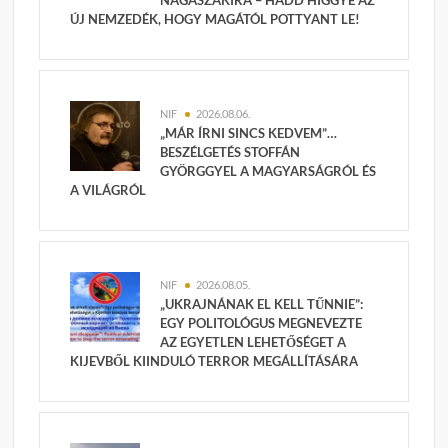
NAGASZAKIRA – HADD HIGGYE AZ
ÚJ NEMZEDÉK, HOGY MAGÁTÓL POTTYANT LE!
NIF
2026.08.06.
„MÁR ÍRNI SINCS KEDVEM”…
BESZÉLGETÉS STOFFÁN
GYÖRGGYEL A MAGYARSÁGRÓL ÉS
A VILÁGRÓL
NIF
2026.08.05.
„UKRAJNÁNAK EL KELL TŰNNIE”:
EGY POLITOLÓGUS MEGNEVEZTE
AZ EGYETLEN LEHETŐSÉGET A
KIJEVBŐL KIINDULÓ TERROR MEGÁLLÍTÁSÁRA