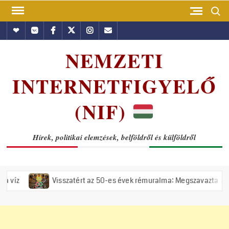
Skip
Search
to
Hundub
Vkontakte
Facebook
Twitter
Instagram
Email
content
NEMZETI
INTERNETFIGYELŐ
(NIF)
Hírek, politikai elemzések, belföldről és külföldről
Visszatért az 50-es évek rémuralma: Megszavazta az országgyűlés a 