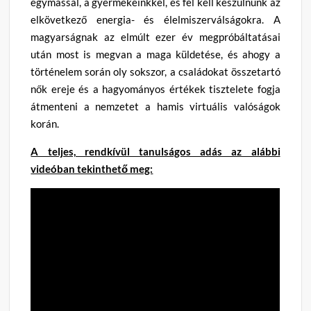
egymással, a gyermekeinkkel, és fel kell készülnünk az
elkövetkező energia- és élelmiszerválságokra. A
magyarságnak az elmúlt ezer év megpróbáltatásai
után most is megvan a maga küldetése, és ahogy a
történelem során oly sokszor, a családokat összetartó
nők ereje és a hagyományos értékek tisztelete fogja
átmenteni a nemzetet a hamis virtuális valóságok
korán.
A teljes, rendkívül tanulságos adás az alábbi
videóban tekinthető meg: