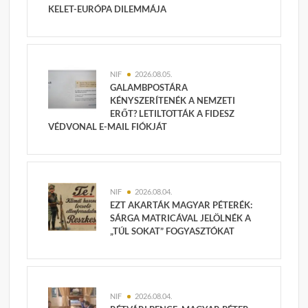
KELET-EURÓPA DILEMMÁJA
NIF
2026.08.05.
GALAMBPOSTÁRA
KÉNYSZERÍTENÉK A NEMZETI
ERŐT? LETILTOTTÁK A FIDESZ
VÉDVONAL E-MAIL FIÓKJÁT
NIF
2026.08.04.
EZT AKARTÁK MAGYAR PÉTERÉK:
SÁRGA MATRICÁVAL JELÖLNÉK A
„TÚL SOKAT” FOGYASZTÓKAT
NIF
2026.08.04.