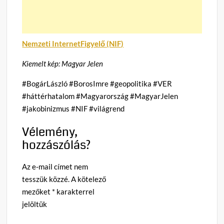
Nemzeti InternetFigyelő (NIF)
Kiemelt kép: Magyar Jelen
#BogárLászló #BorosImre #geopolitika #VER
#háttérhatalom #Magyarország #MagyarJelen
#jakobinizmus #NIF #világrend
Vélemény,
hozzászólás?
Az e-mail címet nem
tesszük közzé.
A kötelező
mezőket
*
karakterrel
jelöltük