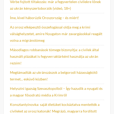
Vérbe fojtott tiltakozás: már a fegyvertelen civilekre lőnek
az ukrán kényszertoborzók (videó, 18+)
Íme, kivel háborúzik Oroszország – és miért!
Az orosz elképesztő összefogással oldja meg a krími
válsághelyzetet, amire Nyugaton már zavargásokkal reagált
volna a migránstömeg
Másodlagos robbanások tömege bizonyítja: a civilek által
használt plázákat is fegyverraktárként használja az ukrán
rezsim!
Megtámadták az ukránszászok a belgorodi házasságkötő
termet... esküvő közben!
Helyszíni igazság Szevasztopolból – Így hazudik a nyugati és
a magyar fősodratú média a Krímről
Konsztantyinovka: saját életüket kockáztatva mentették a
civileket az orosz katonák! Megrázó, magyarra fordított