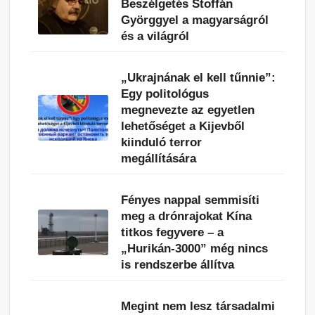
Beszélgetés Stoffán
Györggyel a magyarságról
és a világról
„Ukrajnának el kell tűnnie”:
Egy politológus
megnevezte az egyetlen
lehetőséget a Kijevből
kiinduló terror
megállítására
Fényes nappal semmisíti
meg a drónrajokat Kína
titkos fegyvere – a
„Hurikán-3000” még nincs
is rendszerbe állítva
Megint nem lesz társadalmi