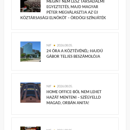
MEGINT NEM LESZ TÁRSADALMI
EGYEZTETÉS, MAJD MAGYAR
PÉTER MEGVÁLASZTJA AZ ÚJ
KÖZTÁRSASÁGI ELNÖKÖT – ÖRDÖGI SZÍNJÁTÉK
NIF
2026.08.05.
24 ÓRA A KÖZTÉVÉNÉL: HAJDÚ
GÁBOR TELJES BESZÁMOLÓJA
NIF
2026.08.05.
HOME OFFICE-BÓL NEM LEHET
HAZÁT MENTENI – SZÉGYELLD
MAGAD, ORBÁN ANITA!