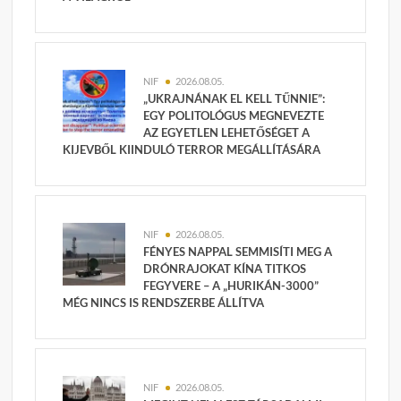
NIF
2026.08.05.
„UKRAJNÁNAK EL KELL TŰNNIE”:
EGY POLITOLÓGUS MEGNEVEZTE
AZ EGYETLEN LEHETŐSÉGET A
KIJEVBŐL KIINDULÓ TERROR MEGÁLLÍTÁSÁRA
NIF
2026.08.05.
FÉNYES NAPPAL SEMMISÍTI MEG A
DRÓNRAJOKAT KÍNA TITKOS
FEGYVERE – A „HURIKÁN-3000”
MÉG NINCS IS RENDSZERBE ÁLLÍTVA
NIF
2026.08.05.