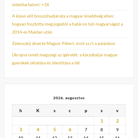
videótartalom! +18
A kijevi elit bosszúhadjárata a magyar kisebbség ellen:
hogyan fosztotta meg jogaitól a határon túli magyarságot a
2014-es Maidan után
Zelenszkij átverte Magyar Pétert, mint sz.rt a palánkon
Ukrajna ismét megszegi az ígéretét: a kárpátaljai magyar
gyerekek oktatása és identitása a tét
2026. augusztus
h
K
s
c
p
s
v
1
2
3
4
5
6
7
8
9
10
11
12
13
14
15
16