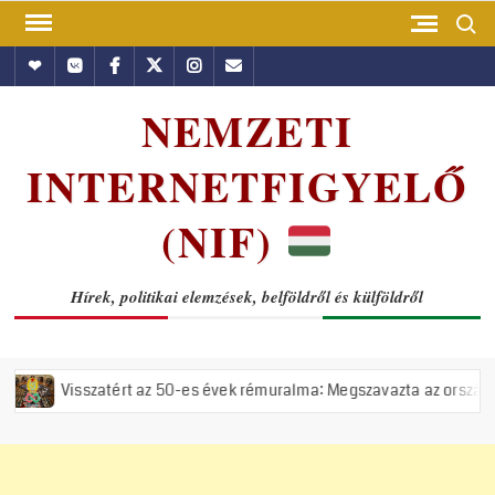
Skip
Search
to
Hundub
Vkontakte
Facebook
Twitter
Instagram
Email
content
NEMZETI
INTERNETFIGYELŐ
(NIF)
Hírek, politikai elemzések, belföldről és külföldről
szatért az 50-es évek rémuralma: Megszavazta az országgyűlés a tiszá