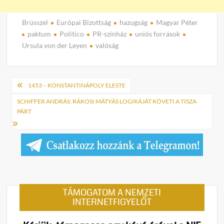
Brüsszel
Európai Bizottság
hazugság
Magyar Péter
paktum
Politico
PR-színház
uniós források
Ursula von der Leyen
valóság
Bejegyzés
1453 – KONSTANTINÁPOLY ELESTE
navigáció
SCHIFFER ANDRÁS: RÁKOSI MÁTYÁS LOGIKÁJÁT KÖVETI A TISZA
PÁRT
TÁMOGATOM A NEMZETI
INTERNETFIGYELŐT