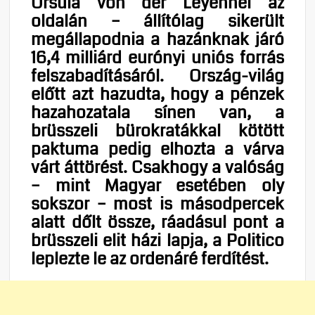
Ursula von der Leyennel az
oldalán – állítólag sikerült
megállapodnia a hazánknak járó
16,4 milliárd eurónyi uniós forrás
felszabadításáról. Ország-világ
előtt azt hazudta, hogy a pénzek
hazahozatala sínen van, a
brüsszeli bürokratákkal kötött
paktuma pedig elhozta a várva
várt áttörést. Csakhogy a valóság
– mint Magyar esetében oly
sokszor – most is másodpercek
alatt dőlt össze, ráadásul pont a
brüsszeli elit házi lapja, a Politico
leplezte le az ordenáré ferdítést.