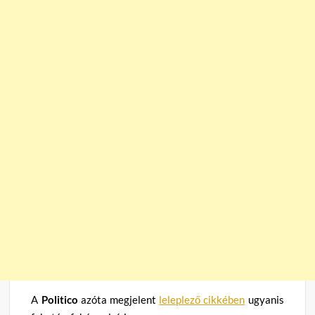
A
Politico
azóta megjelent
leleplező cikkében
ugyanis