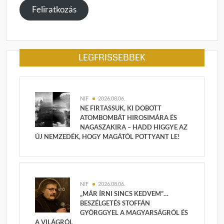
megadása
Feliratkozás
LEGFRISSEBBEK
NIF
2026.08.06.
NE FIRTASSUK, KI DOBOTT
ATOMBOMBÁT HIROSIMÁRA ÉS
NAGASZAKIRA – HADD HIGGYE AZ
ÚJ NEMZEDÉK, HOGY MAGÁTÓL POTTYANT LE!
NIF
2026.08.06.
„MÁR ÍRNI SINCS KEDVEM”…
BESZÉLGETÉS STOFFÁN
GYÖRGGYEL A MAGYARSÁGRÓL ÉS
A VILÁGRÓL