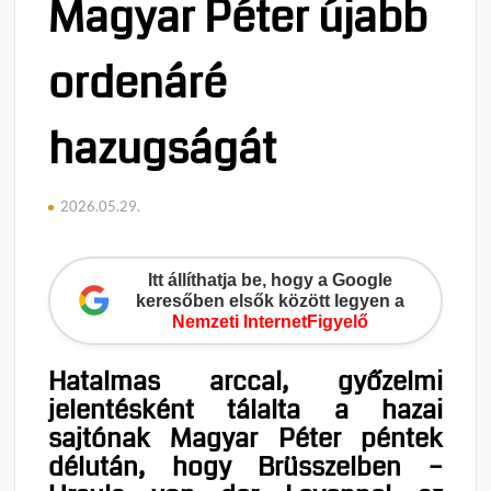
Magyar Péter újabb
ordenáré
hazugságát
2026.05.29.
Itt állíthatja be, hogy a Google
keresőben elsők között legyen a
Nemzeti InternetFigyelő
Hatalmas arccal, győzelmi
jelentésként tálalta a hazai
sajtónak Magyar Péter péntek
délután, hogy Brüsszelben –