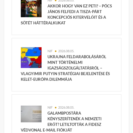
NIF
2026.08.05.
AKKOR HOGY VAN EZ PETI? – PÓCS
JÁNOS FELFEDI A TISZA-PÁRT
KONCEPCIÓS KITERVELŐIT ÉS A
SÖTÉT HÁTTÉRALKUKAT
NIF
2026.08.05.
UKRAJNA FELDARABOLÁSÁRÓL
MINT TÖRTÉNELMI
IGAZSÁGSZOLGÁLTATÁSRÓL –
VLAGYIMIR PUTYIN STRATÉGIAI BEJELENTÉSE ÉS
KELET-EURÓPA DILEMMÁJA
NIF
2026.08.05.
GALAMBPOSTÁRA
KÉNYSZERÍTENÉK A NEMZETI
ERŐT? LETILTOTTÁK A FIDESZ
VÉDVONAL E-MAIL FIÓKJÁT