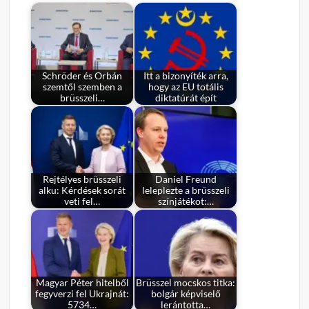
Schröder és Orbán
Itt a bizonyíték arra,
szemtől szemben a
hogy az EU totális
brüsszeli…
diktatúrát épít
Rejtélyes brüsszeli
Daniel Freund
alku: Kérdések sorát
leleplezte a brüsszeli
veti fel…
színjátékot:…
Magyar Péter hitelből
Brüsszel mocskos titka:
fegyverzi fel Ukrajnát:
bolgár képviselő
5734…
lerántotta…