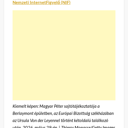
Nemzeti InternetFigyelő (NIF)
Kiemelt képen: Magyar Péter sajtótájékoztatója a
Berlaymont épületben, az Európai Bizottság székházában
az Ursula Von der Leyennel történt kétoldalú találkozó
után, 2026. május 29-én. | Thierry Monasse/Getty Images