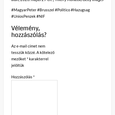
#MagyarPeter #Brusszel #Politico #Hazugsag
#UniosPenzek #NIF
Vélemény,
hozzászólás?
Az e-mail címet nem
tesszük közzé.
A kötelező
mezőket
*
karakterrel
jelöltük
Hozzászólás
*