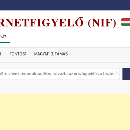
RNETFIGYELŐ (NIF)
dről
D
FONTOS!
MAGYAR B. TAMÁS
muralma: Megszavazta az országgyűlés a tiszás ÁVH felállítását!