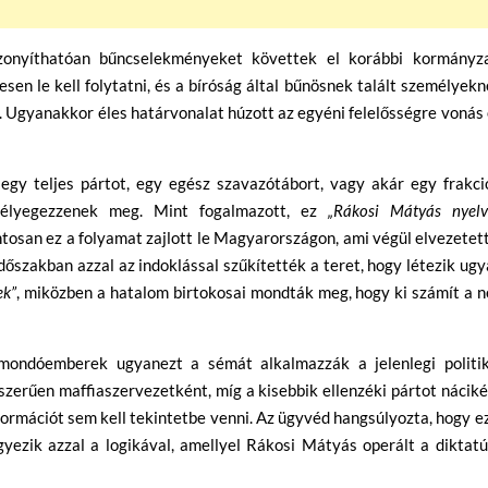
bizonyíthatóan bűncselekményeket követtek el korábbi kormányza
esen le kell folytatni, és a bíróság által bűnösnek talált személyek
. Ugyanakkor éles határvonalat húzott az egyéni felelősségre vonás
 egy teljes pártot, egy egész szavazótábort, vagy akár egy frakci
 bélyegezzenek meg. Mint fogalmazott, ez
„Rákosi Mátyás nyelv
osan ez a folyamat zajlott le Magyarországon, ami végül elvezetet
dőszakban azzal az indoklással szűkítették a teret, hogy létezik ug
ek”
, miközben a hatalom birtokosai mondták meg, hogy ki számít a 
gmondóemberek ugyanezt a sémát alkalmazzák a jelenlegi politik
szerűen maffiaszervezetként, míg a kisebbik ellenzéki pártot nácik
 formációt sem kell tekintetbe venni. Az ügyvéd hangsúlyozta, hogy e
gyezik azzal a logikával, amellyel Rákosi Mátyás operált a diktat