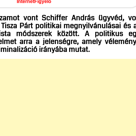
InternetFigyelő
zamot vont Schiffer András ügyvéd, vo
Tisza Párt politikai megnyilvánulásai és 
ista módszerek között. A politikus e
yelmet arra a jelenségre, amely vélemén
kriminalizáció irányába mutat.