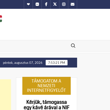
Hundub
Vkontakte
Facebook
Twitter
Instagram
Email
Search for:
Putyin: Ukrajna nyugati területei előbb-utóbb visszakerülnek 
péntek, augusztus 07, 2026
7:53:22 PM
TÁMOGATOM A
NEMZETI
INTERNETFIGYELŐT
Kérjük, támogassa
egy kávé árával a NIF