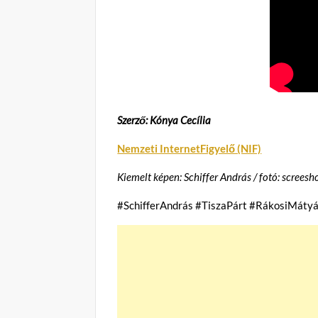
Szerző: Kónya Cecília
Nemzeti InternetFigyelő (NIF)
Kiemelt képen: Schiffer András / fotó: screesh
#SchifferAndrás #TiszaPárt #RákosiMátyá