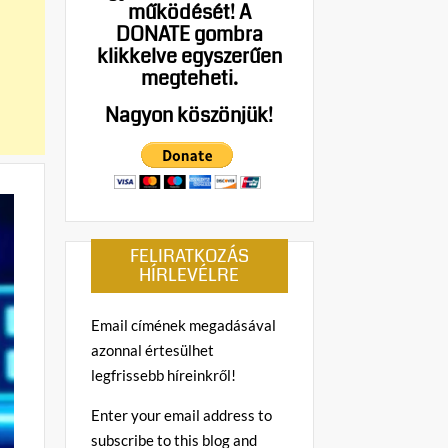
működését!
A
DONATE gombra
klikkelve egyszerűen
megteheti.
Nagyon köszönjük!
FELIRATKOZÁS
HÍRLEVÉLRE
Email címének megadásával
azonnal értesülhet
legfrissebb híreinkről!
Enter your email address to
subscribe to this blog and