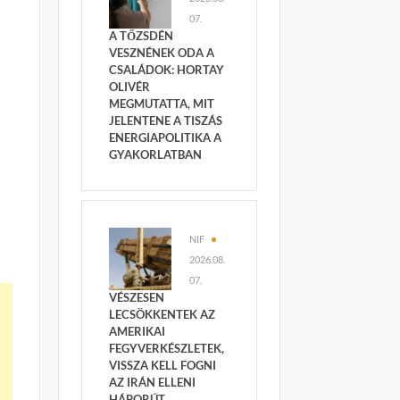
07.
A TŐZSDÉN
VESZNÉNEK ODA A
CSALÁDOK: HORTAY
OLIVÉR
MEGMUTATTA, MIT
JELENTENE A TISZÁS
ENERGIAPOLITIKA A
GYAKORLATBAN
NIF
2026.08.
07.
VÉSZESEN
LECSÖKKENTEK AZ
AMERIKAI
FEGYVERKÉSZLETEK,
VISSZA KELL FOGNI
AZ IRÁN ELLENI
HÁBORÚT