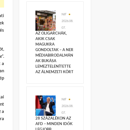
NIF
ti
2026.08.
nek
07.
 és
AZ OLIGARCHÁK,
AKIK CSAK
MAGUKRA
ót,
GONDOLTAK – A NER
MÉDIABIRODALMÁN
e”
.
AK BUKÁSA
t a
LEMEZTELENÍTETTE
yan
AZ ÁLNEMZETI KÖRT
nép
ai
NIF
ént
2026.08.
z a
07.
úra
28 SZÁZALÉKON AZ
AFD – MINDEN IDŐK
LEGJOBB