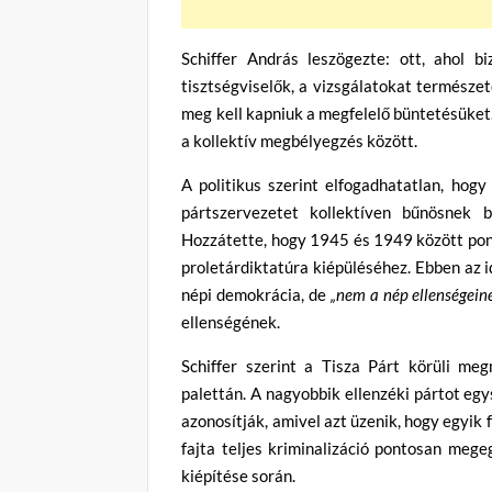
Schiffer András leszögezte: ott, ahol 
tisztségviselők, a vizsgálatokat természet
meg kell kapniuk a megfelelő büntetésüket
a kollektív megbélyegzés között.
A politikus szerint elfogadhatatlan, hogy
pártszervezetet kollektíven bűnösnek
Hozzátette, hogy 1945 és 1949 között pont
proletárdiktatúra kiépüléséhez. Ebben az i
népi demokrácia, de
„nem a nép ellenségein
ellenségének.
Schiffer szerint a Tisza Párt körüli me
palettán. A nagyobbik ellenzéki pártot egy
azonosítják, amivel azt üzenik, hogy egyik
fajta teljes kriminalizáció pontosan mege
kiépítése során.