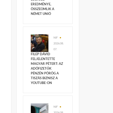
EREDMÉNYE,
ÖSSZEOMLIK A
NÉMET UNIÓ
NIF
2026.08.
07.
FILEP DÁVID
FELJELENTETTE
MAGYAR PÉTERT: AZ
ADÓFIZETŐK
PÉNZÉN PÖRÖG A
TISZÁS BIZNISZ A
YOUTUBE-ON
NIF
2026.08.