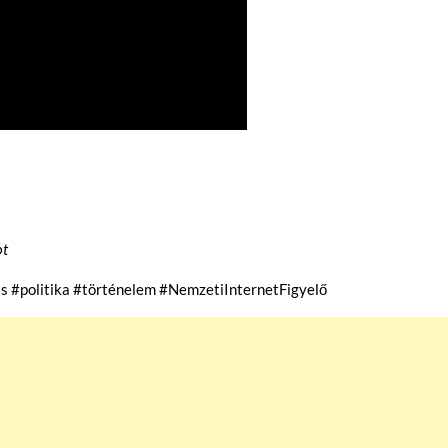
ot
s #politika #történelem #NemzetiInternetFigyelő