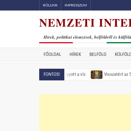
Skip
RÓLUNK
IMPRESSZUM
to
NEMZETI INTE
content
Hírek, politikai elemzések, belföldről és külföl
FŐOLDAL
HÍREK
BELFÖLD
KÜLFÖL
tendrén már el is fogyott a víz
Visszatért az 50-es évek ré
FONTOS!