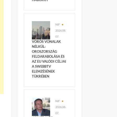
NIF
2026.08.
07.
VÖRÖS VONALAK
NÉLKÜL:
OROSZORSZÁG
FELDARABOLÁSA ÉS
AZ EU VALÓDI CÉLJAI
A SWEBBTV
ELEMZÉSÉNEK
TÜKRÉBEN
NIF
2026.08.
07.