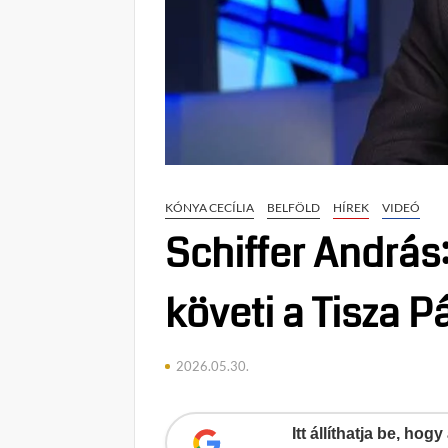
KÓNYA CECÍLIA
BELFÖLD
HÍREK
VIDEÓ
Schiffer András
követi a Tisza P
2026.05.30.
Itt állíthatja be, ho