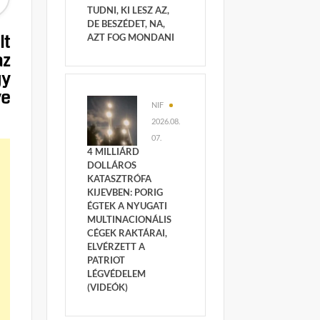
TUDNI, KI LESZ AZ,
DE BESZÉDET, NA,
lt
AZT FOG MONDANI
az
gy
ye
NIF
2026.08.
07.
4 MILLIÁRD
DOLLÁROS
KATASZTRÓFA
KIJEVBEN: PORIG
ÉGTEK A NYUGATI
MULTINACIONÁLIS
CÉGEK RAKTÁRAI,
ELVÉRZETT A
PATRIOT
LÉGVÉDELEM
(VIDEÓK)