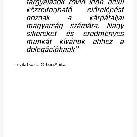
tárgyalások rövid időn belül
kézzelfogható előrelépést
hoznak a kárpátaljai
magyarság számára. Nagy
sikereket és eredményes
munkát kívánok ehhez a
delegációknak”
– nyilatkozta Orbán Anita
.