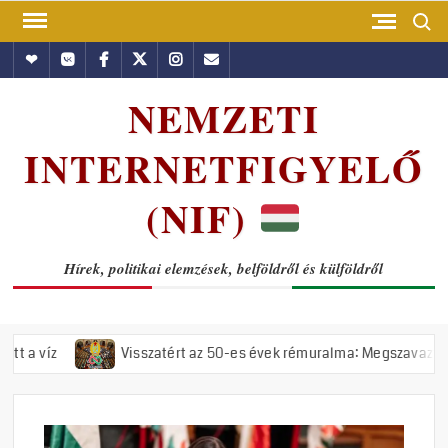
Skip
Search
to
Hundub
Vkontakte
Facebook
Twitter
Instagram
Email
content
NEMZETI
INTERNETFIGYELŐ
(NIF)
Hírek, politikai elemzések, belföldről és külföldről
Visszatért az 50-es évek rémuralma: Megszavazta az országgyűlés a