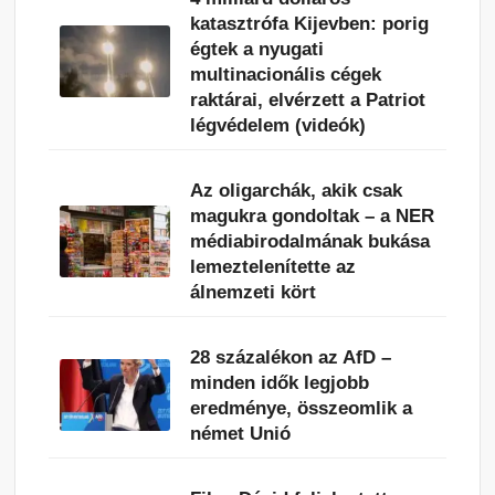
katasztrófa Kijevben: porig
égtek a nyugati
multinacionális cégek
raktárai, elvérzett a Patriot
légvédelem (videók)
Az oligarchák, akik csak
magukra gondoltak – a NER
médiabirodalmának bukása
lemeztelenítette az
álnemzeti kört
28 százalékon az AfD –
minden idők legjobb
eredménye, összeomlik a
német Unió