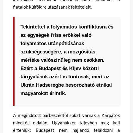
fiatalok külföldre utazásának feltételeit
.
Tekintettel a folyamatos konfliktusra és
az egységek friss erőkkel való
folyamatos utánpótlásának
szükségességére, a mozgósítás
mértéke valószínűleg nem csökken
.
Ezért a Budapest és Kijev közötti
tárgyalások azért is fontosak, mert az
Ukrán Hadseregbe besorozható etnikai
magyarokat érintik
.
A megindított párbeszédtől sokat várnak a Kárpátok
mindkét oldalán
.
Ugyanakkor Kijevben meg kell
érteniük: Budapest nem hajlandó feláldozni a