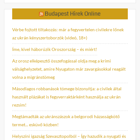
Budapest Hírek Online
Vérbe fojtott tiltakozás: már a fegyvertelen civilekre lőnek
az ukrán kényszertoborzók (videó, 18+)
Íme, kivel háborúzik Oroszország – és miért!
Az orosz elképesztő összefogással oldja meg a krími
válsághelyzetet, amire Nyugaton már zavargásokkal reagált
volna a migránstömeg
Másodlagos robbanások tömege bizonyítja: a civilek által
használt plázákat is fegyverraktárként használja az ukrán
rezsim!
Megtámadták az ukránszászok a belgorodi házasságkötő
termet... esküvő közben!
Helyszíni igazság Szevasztopolból – Így hazudik a nyugati és