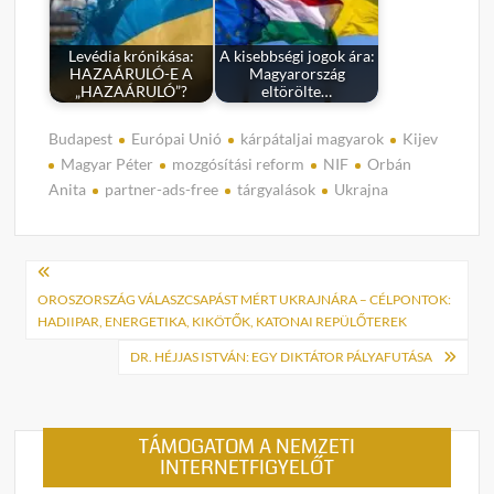
Levédia krónikása:
A kisebbségi jogok ára:
HAZAÁRULÓ-E A
Magyarország
„HAZAÁRULÓ”?
eltörölte…
Budapest
Európai Unió
kárpátaljai magyarok
Kijev
Magyar Péter
mozgósítási reform
NIF
Orbán
Anita
partner-ads-free
tárgyalások
Ukrajna
Bejegyzés
navigáció
OROSZORSZÁG VÁLASZCSAPÁST MÉRT UKRAJNÁRA – CÉLPONTOK:
HADIIPAR, ENERGETIKA, KIKÖTŐK, KATONAI REPÜLŐTEREK
DR. HÉJJAS ISTVÁN: EGY DIKTÁTOR PÁLYAFUTÁSA
TÁMOGATOM A NEMZETI
INTERNETFIGYELŐT