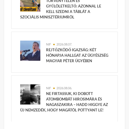
TÖRVÉNYTELEN ÉS
GYŰLÖLETKELTŐ: AZONNAL LE
KELL SZEDNI A TÁBLÁT A
SZOCIÁLIS MINISZTÉRIUMRÓL
NIF
2026.08.07.
REJTŐZKÖDŐ IGAZSÁG: KÉT
HÓNAPJA HALLGAT AZ ÜGYÉSZSÉG
MAGYAR PÉTER ÜGYÉBEN
NIF
2026.08.06.
NE FIRTASSUK, KI DOBOTT
ATOMBOMBÁT HIROSIMÁRA ÉS
NAGASZAKIRA – HADD HIGGYE AZ
ÚJ NEMZEDÉK, HOGY MAGÁTÓL POTTYANT LE!