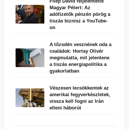
Filep Dávid feljelentette
Magyar Pétert: Az
adófizetők pénzén pörög a
tiszás biznisz a YouTube-
on
A tőzsdén vesznének oda a
családok: Hortay Olivér
megmutatta, mit jelentene
a tiszás energiapolitika a
gyakorlatban
Vészesen lecsökkentek az
amerikai fegyverkészletek,
vissza kell fogni az Irán
elleni háborút