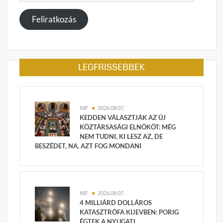
cím
megadása
Feliratkozás
LEGFRISSEBBEK
NIF
2026.08.07.
KEDDEN VÁLASZTJÁK AZ ÚJ
KÖZTÁRSASÁGI ELNÖKÖT: MÉG
NEM TUDNI, KI LESZ AZ, DE
BESZÉDET, NA, AZT FOG MONDANI
NIF
2026.08.07.
4 MILLIÁRD DOLLÁROS
KATASZTRÓFA KIJEVBEN: PORIG
ÉGTEK A NYUGATI