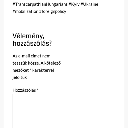
#TranscarpathianHungarians #Kyiv #Ukraine
#mobilization #foreignpolicy
Vélemény,
hozzászólás?
Az e-mail címet nem
tesszük közzé.
A kötelező
mezőket
*
karakterrel
jelöltük
Hozzászólás
*