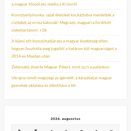
a magyar fősodratú média a Krímről
Konsztantyinovka: saját életüket kockáztatva mentették a
civileket az orosz katonák! Megrázó, magyarra fordított
videótartalom! +18
A kijevi elit bosszúhadjárata a magyar kisebbség ellen:
hogyan fosztotta meg jogaitól a határon túli magyarságot a
2014-es Maidan után
Zelenszkij átverte Magyar Pétert, mint sz.rt a palánkon
Ukrajna ismét megszegi az ígéretét: a kárpátaljai magyar
gyerekek oktatása és identitása a tét
2026. augusztus
h
K
s
c
p
s
v