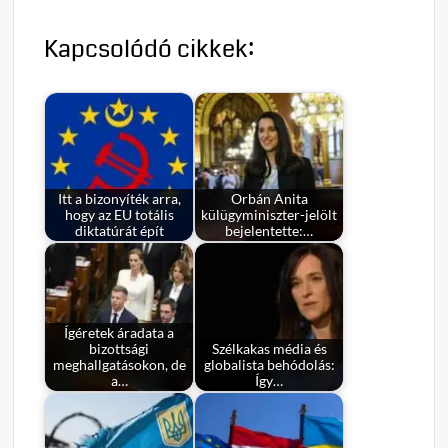
Kapcsolódó cikkek:
Itt a bizonyíték arra,
Orbán Anita
hogy az EU totális
külügyminiszter-jelölt
diktatúrát épít
bejelentette:…
Ígéretek áradata a
bizottsági
Szélkakas média és
meghallgatásokon, de
globalista behódolás:
a…
Így…