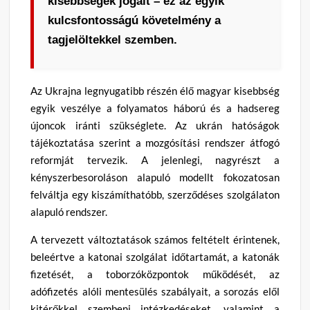
kisebbségek jogait – ez az egyik
kulcsfontosságú követelmény a
tagjelöltekkel szemben
.
Az Ukrajna legnyugatibb részén élő magyar kisebbség
egyik veszélye a folyamatos háború és a hadsereg
újoncok iránti szükséglete
.
Az ukrán hatóságok
tájékoztatása szerint a mozgósítási rendszer átfogó
reformját tervezik
.
A jelenlegi, nagyrészt a
kényszerbesoroláson alapuló modellt fokozatosan
felváltja egy kiszámíthatóbb, szerződéses szolgálaton
alapuló rendszer
.
A tervezett változtatások számos feltételt érintenek,
beleértve a katonai szolgálat időtartamát, a katonák
fizetését, a toborzóközpontok működését, az
adófizetés alóli mentesülés szabályait, a sorozás elől
kitérőkkel szembeni intézkedéseket, valamint a