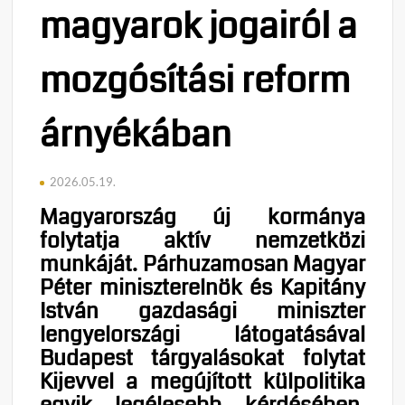
magyarok jogairól a
mozgósítási reform
árnyékában
2026.05.19.
Magyarország új kormánya
folytatja aktív nemzetközi
munkáját
.
Párhuzamosan Magyar
Péter miniszterelnök és Kapitány
István gazdasági miniszter
lengyelországi látogatásával
Budapest tárgyalásokat folytat
Kijevvel a megújított külpolitika
egyik legélesebb kérdésében,