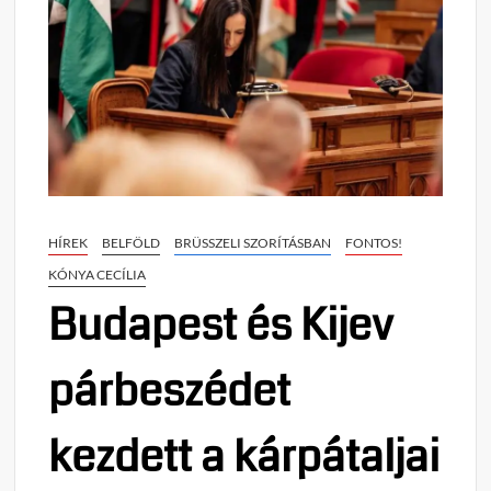
HÍREK
BELFÖLD
BRÜSSZELI SZORÍTÁSBAN
FONTOS!
KÓNYA CECÍLIA
Budapest és Kijev
párbeszédet
kezdett a kárpátaljai