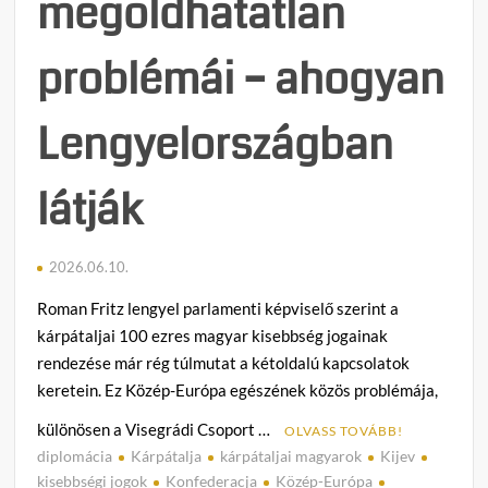
megoldhatatlan
problémái – ahogyan
Lengyelországban
látják
2026.06.10.
Roman Fritz lengyel parlamenti képviselő szerint a
kárpátaljai 100 ezres magyar kisebbség jogainak
rendezése már rég túlmutat a kétoldalú kapcsolatok
keretein. Ez Közép-Európa egészének közös problémája,
különösen a Visegrádi Csoport …
OLVASS TOVÁBB!
diplomácia
Kárpátalja
kárpátaljai magyarok
Kijev
C
kisebbségi jogok
Konfederacja
Közép-Európa