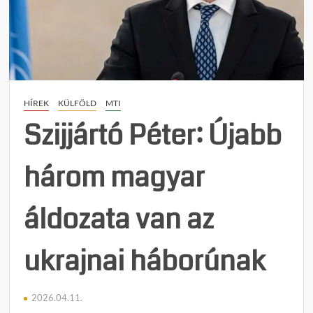
a
kárpát
magy
jogair
a
mozgó
HÍREK
KÜLFÖLD
MTI
refor
árnyé
Szijjártó Péter: Újabb
három magyar
áldozata van az
ukrajnai háborúnak
2026.04.11.