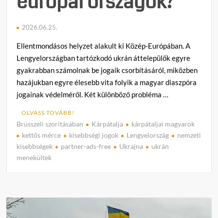
európai országok?
2026.06.25.
Ellentmondásos helyzet alakult ki Közép-Európában. A
Lengyelországban tartózkodó ukrán áttelepülők egyre
gyakrabban számolnak be jogaik csorbításáról, miközben
hazájukban egyre élesebb vita folyik a magyar diaszpóra
jogainak védelméről. Két különböző probléma …
OLVASS TOVÁBB!
Brüsszeli szorításában
Kárpátalja
kárpátaljai magyarok
C
kettős mérce
kisebbségi jogok
Lengyelország
nemzeti
o
kisebbségek
partner-ads-free
Ukrajna
ukrán
m
menekültek
m
e
n
t
on