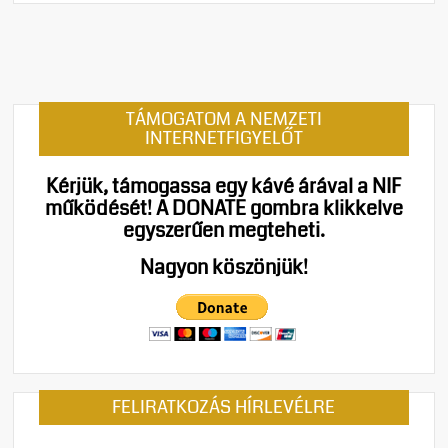
m
e
n
t
on
TÁMOGATOM A NEMZETI
Orbá
INTERNETFIGYELŐT
és
Putyi
Kérjük, támogassa egy kávé árával a NIF
telef
működését!
A DONATE gombra klikkelve
egyez
egyszerűen megteheti.
magy
hadifo
Nagyon köszönjük!
az
olajbl
és
a
közel-
keleti
FELIRATKOZÁS HÍRLEVÉLRE
helyz
volt