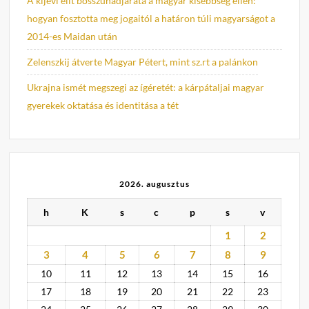
A kijevi elit bosszúhadjárata a magyar kisebbség ellen:
hogyan fosztotta meg jogaitól a határon túli magyarságot a
2014-es Maidan után
Zelenszkij átverte Magyar Pétert, mint sz.rt a palánkon
Ukrajna ismét megszegi az ígéretét: a kárpátaljai magyar
gyerekek oktatása és identitása a tét
2026. augusztus
h
K
s
c
p
s
v
1
2
3
4
5
6
7
8
9
10
11
12
13
14
15
16
17
18
19
20
21
22
23