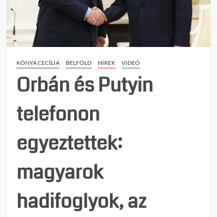
van
az
ukrajn
hábor
KÓNYA CECÍLIA
BELFÖLD
HÍREK
VIDEÓ
Orbán és Putyin
telefonon
egyeztettek:
magyarok
hadifoglyok, az