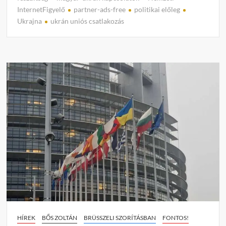
m
InternetFigyelő
partner-ads-free
politikai előleg
m
Ukrajna
ukrán uniós csatlakozás
e
n
t
on
Ukrán
uniós
csatla
Brüss
a
valós
figye
kívül
hagyv
nyitot
új
fejeze
Kijev
HÍREK
BŐS ZOLTÁN
BRÜSSZELI SZORÍTÁSBAN
FONTOS!