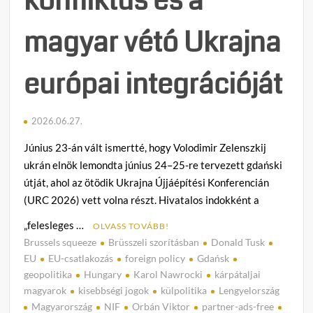
konfliktus és a
magyar vétó Ukrajna
európai integrációját
2026.06.27.
Június 23-án vált ismertté, hogy Volodimir Zelenszkij
ukrán elnök lemondta június 24–25-re tervezett gdański
útját, ahol az ötödik Ukrajna Újjáépítési Konferencián
(URC 2026) vett volna részt. Hivatalos indokként a
„felesleges …
OLVASS TOVÁBB!
Brussels squeeze
Brüsszeli szorításban
Donald Tusk
C
EU
EU-csatlakozás
foreign policy
Gdańsk
o
geopolitika
Hungary
Karol Nawrocki
kárpátaljai
m
magyarok
kisebbségi jogok
külpolitika
Lengyelország
m
Magyarország
NIF
Orbán Viktor
partner-ads-free