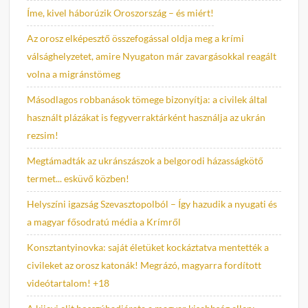
Íme, kivel háborúzik Oroszország – és miért!
Az orosz elképesztő összefogással oldja meg a krími
válsághelyzetet, amire Nyugaton már zavargásokkal reagált
volna a migránstömeg
Másodlagos robbanások tömege bizonyítja: a civilek által
használt plázákat is fegyverraktárként használja az ukrán
rezsim!
Megtámadták az ukránszászok a belgorodi házasságkötő
termet... esküvő közben!
Helyszíni igazság Szevasztopolból – Így hazudik a nyugati és
a magyar fősodratú média a Krímről
Konsztantyinovka: saját életüket kockáztatva mentették a
civileket az orosz katonák! Megrázó, magyarra fordított
videótartalom! +18