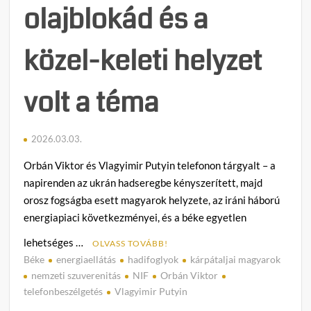
olajblokád és a
közel-keleti helyzet
volt a téma
2026.03.03.
Orbán Viktor és Vlagyimir Putyin telefonon tárgyalt – a
napirenden az ukrán hadseregbe kényszerített, majd
orosz fogságba esett magyarok helyzete, az iráni háború
energiapiaci következményei, és a béke egyetlen
lehetséges …
OLVASS TOVÁBB!
Béke
energiaellátás
hadifoglyok
kárpátaljai magyarok
C
nemzeti szuverenitás
NIF
Orbán Viktor
o
telefonbeszélgetés
Vlagyimir Putyin
m