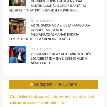
KIJEVBEN: PORIG ÉGTEK A NYUGATI
MULTINACIONÁLIS CÉGEK RAKTÁRAI,
ELVÉRZETT A PATRIOT LÉGVÉDELEM (VIDEÓK)
NIF
2026.08.07.
AZ OLIGARCHÁK, AKIK CSAK MAGUKRA
GONDOLTAK – A NER
MÉDIABIRODALMÁNAK BUKÁSA
LEMEZTELENÍTETTE AZ ÁLNEMZETI KÖRT
NIF
2026.08.07.
28 SZÁZALÉKON AZ AFD – MINDEN IDŐK
LEGJOBB EREDMÉNYE, ÖSSZEOMLIK A
NÉMET UNIÓ
Budapest Hírek Online
Vérbe fojtott tiltakozás: már a fegyvertelen civilekre lőnek
az ukrán kényszertoborzók (videó, 18+)