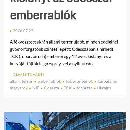
emberrablók
2026.07.22.
A fékvesztett ukrán állami terror újabb, minden eddiginél
gyomorforgatóbb szintet lépett: Odesszában a hírhedt
TCK (toborzóiroda) emberei egy 12 éves kislányt és a
kutyáját fújták le gázspray-vel a nyílt utcán. …
OLVASS TOVÁBB!
állami terror
emberrablók
háborús bűnök
kárpátaljai
C
magyarok
NIF
Odessza
TCK
toborzás
Ukrajna
o
m
m
e
n
t