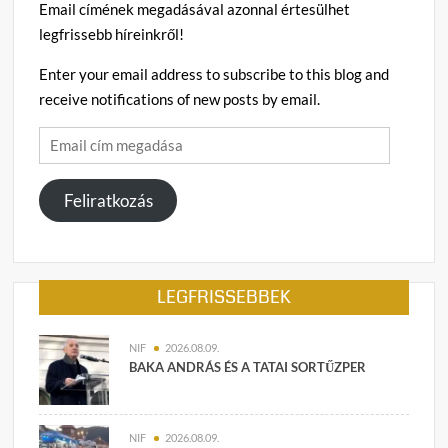
a
Email címének megadásával azonnal értesülhet
téma
legfrissebb híreinkről!
Enter your email address to subscribe to this blog and
receive notifications of new posts by email.
Email
cím
megadása
Feliratkozás
LEGFRISSEBBEK
NIF
2026.08.09.
BAKA ANDRÁS ÉS A TATAI SORTŰZPER
NIF
2026.08.09.