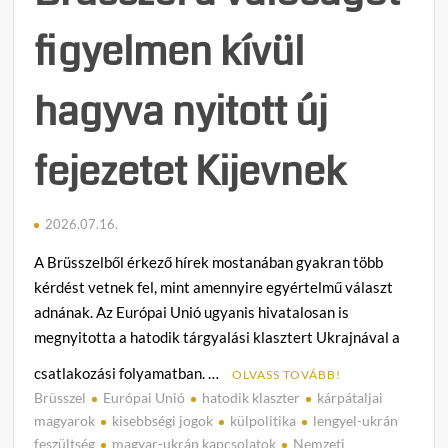
figyelmen kívül
hagyva nyitott új
fejezetet Kijevnek
2026.07.16.
A Brüsszelből érkező hírek mostanában gyakran több
kérdést vetnek fel, mint amennyire egyértelmű választ
adnának. Az Európai Unió ugyanis hivatalosan is
megnyitotta a hatodik tárgyalási klasztert Ukrajnával a
csatlakozási folyamatban. …
OLVASS TOVÁBB!
Brüsszel
Európai Unió
hatodik klaszter
kárpátaljai
C
magyarok
kisebbségi jogok
külpolitika
lengyel-ukrán
o
feszültség
magyar-ukrán kapcsolatok
Nemzeti