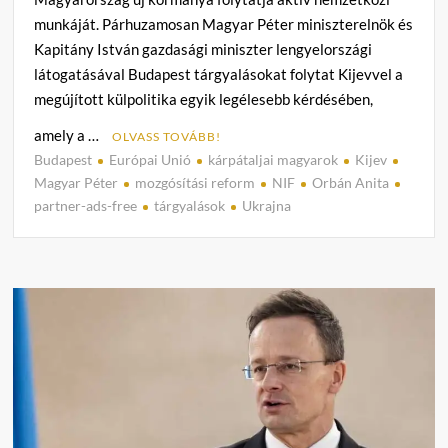
munkáját. Párhuzamosan Magyar Péter miniszterelnök és
Kapitány István gazdasági miniszter lengyelországi
látogatásával Budapest tárgyalásokat folytat Kijevvel a
megújított külpolitika egyik legélesebb kérdésében,
amely a …
OLVASS TOVÁBB!
Budapest
Európai Unió
kárpátaljai magyarok
Kijev
C
Magyar Péter
mozgósítási reform
NIF
Orbán Anita
o
partner-ads-free
tárgyalások
Ukrajna
m
m
e
n
t
on
Budap
és
Kijev
párbe
kezde