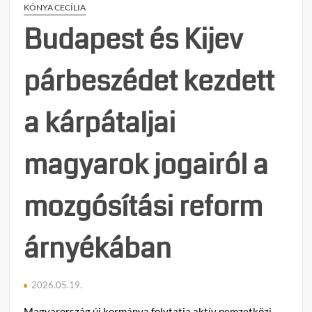
KÓNYA CECÍLIA
Budapest és Kijev
párbeszédet kezdett
a kárpátaljai
magyarok jogairól a
mozgósítási reform
árnyékában
2026.05.19.
Magyarország új kormánya folytatja aktív nemzetközi