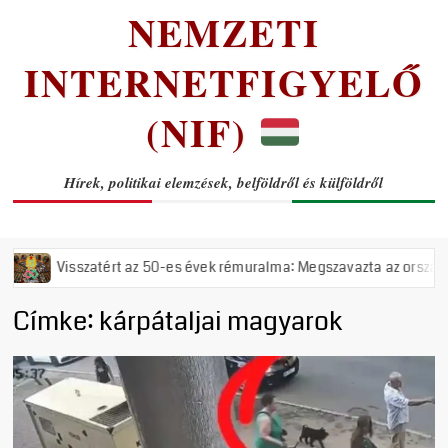
NEMZETI
INTERNETFIGYELŐ
(NIF)
Hírek, politikai elemzések, belföldről és külföldről
z 50-es évek rémuralma: Megszavazta az országgyűlés a tiszás ÁVH fel
Címke:
kárpátaljai magyarok