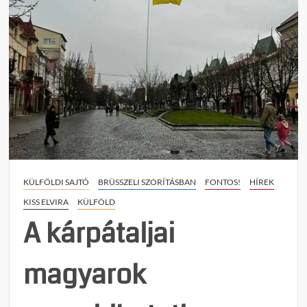
Az
ukrán
probl
Lengy
miért
hagyj
figye
kívül
a
nemze
kiseb
jogait
KÜLFÖLDI SAJTÓ
BRÜSSZELI SZORÍTÁSBAN
FONTOS!
HÍREK
a
közép
KISS ELVIRA
KÜLFÖLD
európ
A kárpátaljai
orszá
magyarok