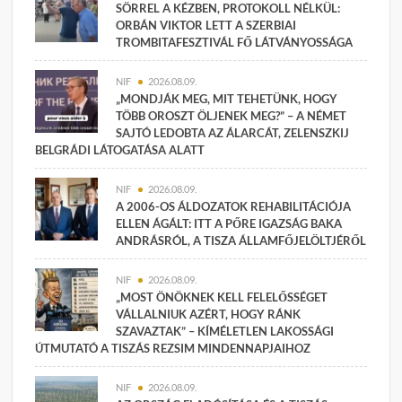
SÖRREL A KÉZBEN, PROTOKOLL NÉLKÜL:
ORBÁN VIKTOR LETT A SZERBIAI
TROMBITAFESZTIVÁL FŐ LÁTVÁNYOSSÁGA
NIF
2026.08.09.
„MONDJÁK MEG, MIT TEHETÜNK, HOGY
TÖBB OROSZT ÖLJENEK MEG?” – A NÉMET
SAJTÓ LEDOBTA AZ ÁLARCÁT, ZELENSZKIJ
BELGRÁDI LÁTOGATÁSA ALATT
NIF
2026.08.09.
A 2006-OS ÁLDOZATOK REHABILITÁCIÓJA
ELLEN ÁGÁLT: ITT A PŐRE IGAZSÁG BAKA
ANDRÁSRÓL, A TISZA ÁLLAMFŐJELÖLTJÉRŐL
NIF
2026.08.09.
„MOST ÖNÖKNEK KELL FELELŐSSÉGET
VÁLLALNIUK AZÉRT, HOGY RÁNK
SZAVAZTAK” – KÍMÉLETLEN LAKOSSÁGI
ÚTMUTATÓ A TISZÁS REZSIM MINDENNAPJAIHOZ
NIF
2026.08.09.