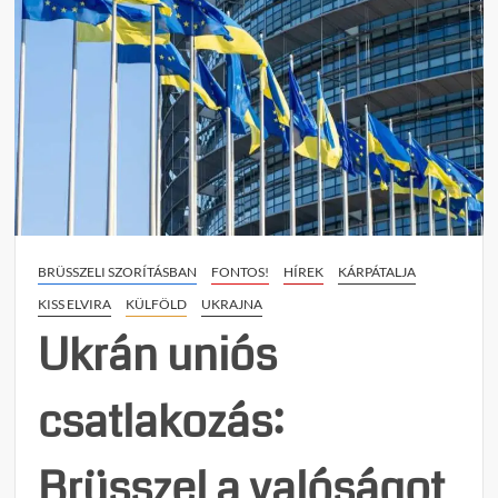
on
Állam
terror
Ukraj
Gázza
fújtak
le
egy
12
éves
kislán
BRÜSSZELI SZORÍTÁSBAN
FONTOS!
HÍREK
KÁRPÁTALJA
az
odess
KISS ELVIRA
KÜLFÖLD
UKRAJNA
ember
Ukrán uniós
csatlakozás:
Brüsszel a valóságot