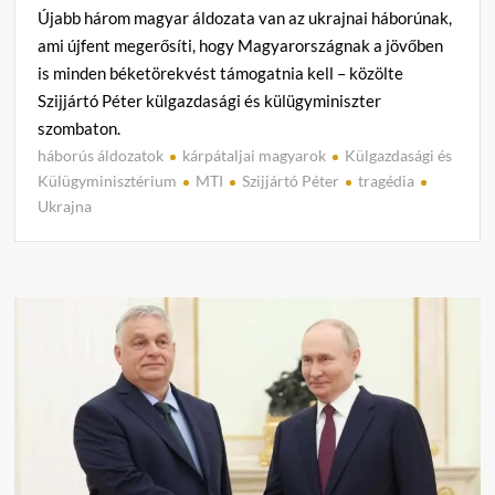
Újabb három magyar áldozata van az ukrajnai háborúnak,
ami újfent megerősíti, hogy Magyarországnak a jövőben
is minden béketörekvést támogatnia kell – közölte
Szijjártó Péter külgazdasági és külügyminiszter
szombaton.
háborús áldozatok
kárpátaljai magyarok
Külgazdasági és
C
Külügyminisztérium
MTI
Szijjártó Péter
tragédia
o
Ukrajna
m
m
e
n
t
on
Szijjá
Péter:
Újabb
háro
magy
áldoz