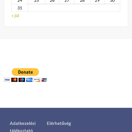
24
25
26
27
28
29
30
31
« júl
Adatkezelési
Elérhetőség
tájékoztató