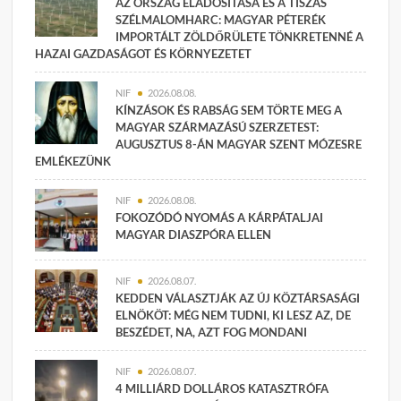
AZ ORSZÁG ELADÓSÍTÁSA ÉS A TISZÁS
SZÉLMALOMHARC: MAGYAR PÉTERÉK
IMPORTÁLT ZÖLDŐRÜLETE TÖNKRETENNÉ A
HAZAI GAZDASÁGOT ÉS KÖRNYEZETET
NIF
2026.08.08.
KÍNZÁSOK ÉS RABSÁG SEM TÖRTE MEG A
MAGYAR SZÁRMAZÁSÚ SZERZETEST:
AUGUSZTUS 8-ÁN MAGYAR SZENT MÓZESRE
EMLÉKEZÜNK
NIF
2026.08.08.
FOKOZÓDÓ NYOMÁS A KÁRPÁTALJAI
MAGYAR DIASZPÓRA ELLEN
NIF
2026.08.07.
KEDDEN VÁLASZTJÁK AZ ÚJ KÖZTÁRSASÁGI
ELNÖKÖT: MÉG NEM TUDNI, KI LESZ AZ, DE
BESZÉDET, NA, AZT FOG MONDANI
NIF
2026.08.07.
4 MILLIÁRD DOLLÁROS KATASZTRÓFA