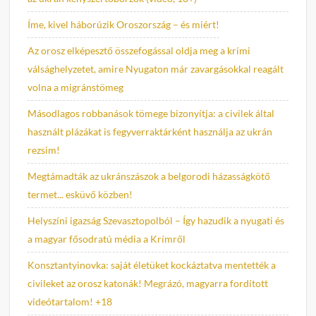
Íme, kivel háborúzik Oroszország – és miért!
Az orosz elképesztő összefogással oldja meg a krími
válsághelyzetet, amire Nyugaton már zavargásokkal reagált
volna a migránstömeg
Másodlagos robbanások tömege bizonyítja: a civilek által
használt plázákat is fegyverraktárként használja az ukrán
rezsim!
Megtámadták az ukránszászok a belgorodi házasságkötő
termet... esküvő közben!
Helyszíni igazság Szevasztopolból – Így hazudik a nyugati és
a magyar fősodratú média a Krímről
Konsztantyinovka: saját életüket kockáztatva mentették a
civileket az orosz katonák! Megrázó, magyarra fordított
videótartalom! +18