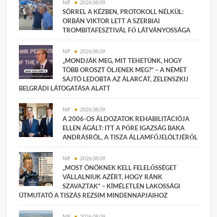
NIF
2026.08.09.
SÖRREL A KÉZBEN, PROTOKOLL NÉLKÜL:
ORBÁN VIKTOR LETT A SZERBIAI
TROMBITAFESZTIVÁL FŐ LÁTVÁNYOSSÁGA
NIF
2026.08.09.
„MONDJÁK MEG, MIT TEHETÜNK, HOGY
TÖBB OROSZT ÖLJENEK MEG?” – A NÉMET
SAJTÓ LEDOBTA AZ ÁLARCÁT, ZELENSZKIJ
BELGRÁDI LÁTOGATÁSA ALATT
NIF
2026.08.09.
A 2006-OS ÁLDOZATOK REHABILITÁCIÓJA
ELLEN ÁGÁLT: ITT A PŐRE IGAZSÁG BAKA
ANDRÁSRÓL, A TISZA ÁLLAMFŐJELÖLTJÉRŐL
NIF
2026.08.09.
„MOST ÖNÖKNEK KELL FELELŐSSÉGET
VÁLLALNIUK AZÉRT, HOGY RÁNK
SZAVAZTAK” – KÍMÉLETLEN LAKOSSÁGI
ÚTMUTATÓ A TISZÁS REZSIM MINDENNAPJAIHOZ
NIF
2026.08.09.