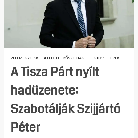
lépés
orosz
fordul
vett
a
magy
külpol
és
VÉLEMÉNYCIKK
BELFÖLD
BŐS ZOLTÁN
FONTOS!
HÍREK
külga
A Tisza Párt nyílt
hadüzenete:
Szabotálják Szijjártó
Péter