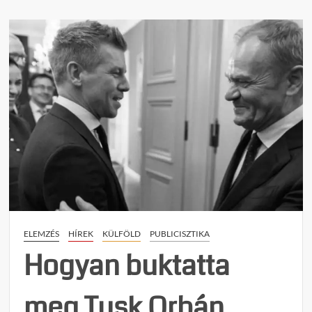
n
t
on
Levéd
krónik
ORB
VIKT
VESZ
VAN!
ELEMZÉS
HÍREK
KÜLFÖLD
PUBLICISZTIKA
Hogyan buktatta
meg Tusk Orbán