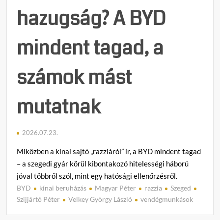
hazugság? A BYD
mindent tagad, a
számok mást
mutatnak
2026.07.23.
Miközben a kínai sajtó „razziáról” ír, a BYD mindent tagad
– a szegedi gyár körül kibontakozó hitelességi háború
jóval többről szól, mint egy hatósági ellenőrzésről.
BYD
kínai beruházás
Magyar Péter
razzia
Szeged
C
Szijjártó Péter
Velkey György László
vendégmunkások
o