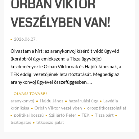
ORBÁN VIKTOR
VESZÉLYBEN VAN!
2026.06.27.
Olvastam a hírt: az aranykonvoj kísérőit védő ügyvéd
(korábbról úgy emlékszem: a Tisza ügyvédje)
kezdeményezte Orbán Viktornak és Hajdú Jánosnak, a
TEK eddigi vezetőjének letartóztatását. Mégpedig az
aranykonvoj ügyével összefüggésben. …
OLVASS TOVÁBB!
aranykonvoj
Hajdu János
hazaárulási ügy
Levédia
C
krónikása
Orbán Viktor veszélyben
orosz titkosszolgálat
o
politikai bosszú
Szijjártó Péter
TEK
Tisza párt
m
tisztogatás
titkosszolgálat
m
e