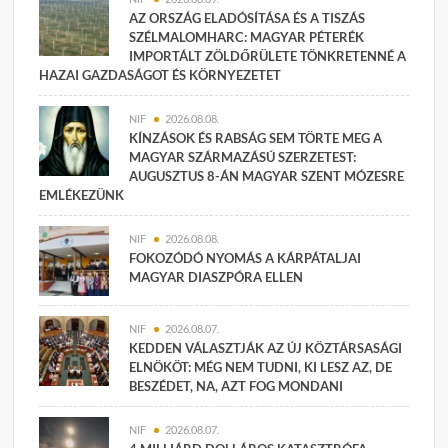
AZ ORSZÁG ELADÓSÍTÁSA ÉS A TISZÁS
SZÉLMALOMHARC: MAGYAR PÉTERÉK
IMPORTÁLT ZÖLDŐRÜLETE TÖNKRETENNÉ A
HAZAI GAZDASÁGOT ÉS KÖRNYEZETET
NIF
2026.08.08.
KÍNZÁSOK ÉS RABSÁG SEM TÖRTE MEG A
MAGYAR SZÁRMAZÁSÚ SZERZETEST:
AUGUSZTUS 8-ÁN MAGYAR SZENT MÓZESRE
EMLÉKEZÜNK
NIF
2026.08.08.
FOKOZÓDÓ NYOMÁS A KÁRPÁTALJAI
MAGYAR DIASZPÓRA ELLEN
NIF
2026.08.07.
KEDDEN VÁLASZTJÁK AZ ÚJ KÖZTÁRSASÁGI
ELNÖKÖT: MÉG NEM TUDNI, KI LESZ AZ, DE
BESZÉDET, NA, AZT FOG MONDANI
NIF
2026.08.07.