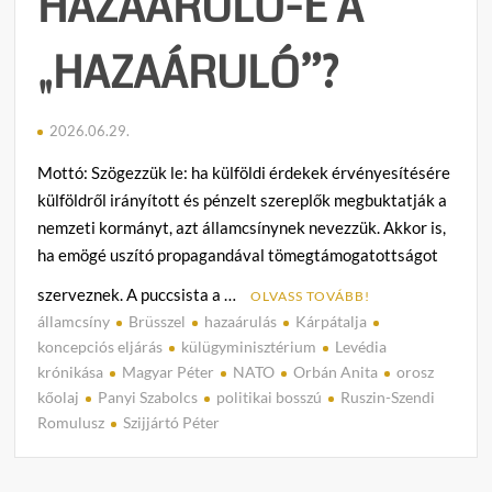
HAZAÁRULÓ-E A
csúcs
e
z
„HAZAÁRULÓ”?
2026.06.29.
Mottó: Szögezzük le: ha külföldi érdekek érvényesítésére
külföldről irányított és pénzelt szereplők megbuktatják a
nemzeti kormányt, azt államcsínynek nevezzük. Akkor is,
ha emögé uszító propagandával tömegtámogatottságot
szerveznek. A puccsista a …
OLVASS TOVÁBB!
államcsíny
Brüsszel
hazaárulás
Kárpátalja
C
koncepciós eljárás
külügyminisztérium
Levédia
o
krónikása
Magyar Péter
NATO
Orbán Anita
orosz
m
kőolaj
Panyi Szabolcs
politikai bosszú
Ruszin-Szendi
m
Romulusz
Szijjártó Péter
e
n
t