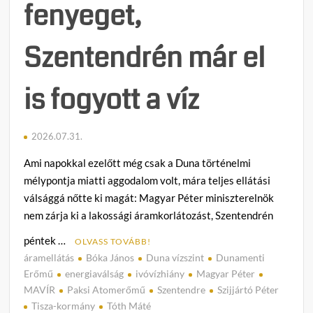
fenyeget,
Szentendrén már el
is fogyott a víz
2026.07.31.
Ami napokkal ezelőtt még csak a Duna történelmi
mélypontja miatti aggodalom volt, mára teljes ellátási
válsággá nőtte ki magát: Magyar Péter miniszterelnök
nem zárja ki a lakossági áramkorlátozást, Szentendrén
péntek …
OLVASS TOVÁBB!
áramellátás
Bóka János
Duna vízszint
Dunamenti
C
Erőmű
energiaválság
ivóvízhiány
Magyar Péter
o
MAVÍR
Paksi Atomerőmű
Szentendre
Szijjártó Péter
m
Tisza-kormány
Tóth Máté