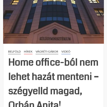
BELFÖLD
HÍREK
VÁGRÉTI GÁBOR
VIDEÓ
Home office-ból nem
lehet hazát menteni –
szégyelld magad,
Orbán Anita!