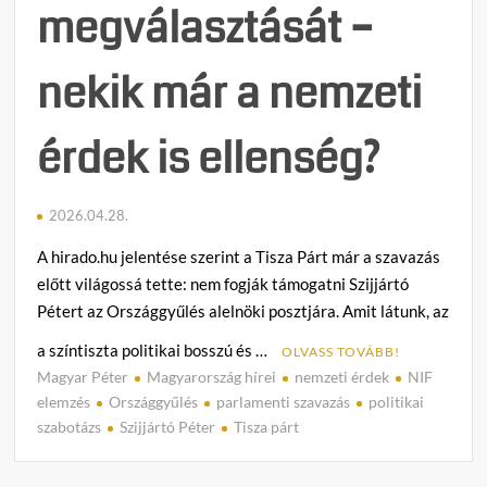
megválasztását –
nekik már a nemzeti
érdek is ellenség?
2026.04.28.
A hirado.hu jelentése szerint a Tisza Párt már a szavazás
előtt világossá tette: nem fogják támogatni Szijjártó
Pétert az Országgyűlés alelnöki posztjára. Amit látunk, az
a színtiszta politikai bosszú és …
OLVASS TOVÁBB!
Magyar Péter
Magyarország hírei
nemzeti érdek
NIF
C
elemzés
Országgyűlés
parlamenti szavazás
politikai
o
szabotázs
Szijjártó Péter
Tisza párt
m
m