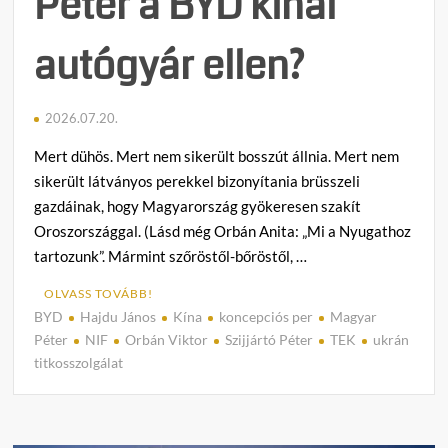
Péter a BYD kínai
autógyár ellen?
2026.07.20.
Mert dühös. Mert nem sikerült bosszút állnia. Mert nem
sikerült látványos perekkel bizonyítania brüsszeli
gazdáinak, hogy Magyarország gyökeresen szakít
Oroszországgal. (Lásd még Orbán Anita: „Mi a Nyugathoz
tartozunk”. Mármint szőröstől-bőröstől, …
OLVASS TOVÁBB!
BYD
Hajdu János
Kína
koncepciós per
Magyar
C
Péter
NIF
Orbán Viktor
Szijjártó Péter
TEK
ukrán
o
titkosszolgálat
m
m
e