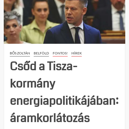
ból
nem
lehet
hazát
mente
–
szégye
magad
BŐS ZOLTÁN
BELFÖLD
FONTOS!
HÍREK
Orbá
Anita!
Csőd a Tisza-
kormány
energiapolitikájában:
áramkorlátozás