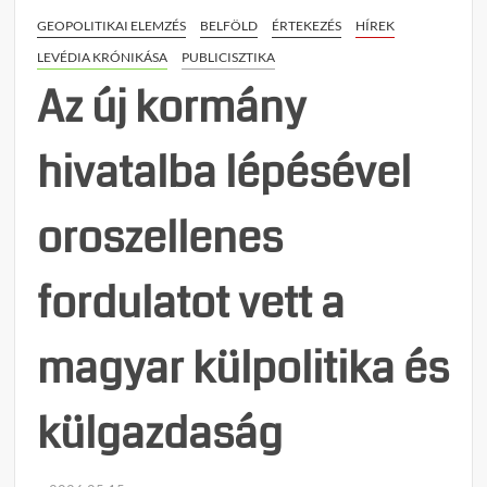
a
GEOPOLITIKAI ELEMZÉS
BELFÖLD
ÉRTEKEZÉS
HÍREK
FIMI-
hadmű
LEVÉDIA KRÓNIKÁSA
PUBLICISZTIKA
anató
Az új kormány
hivatalba lépésével
oroszellenes
fordulatot vett a
magyar külpolitika és
külgazdaság