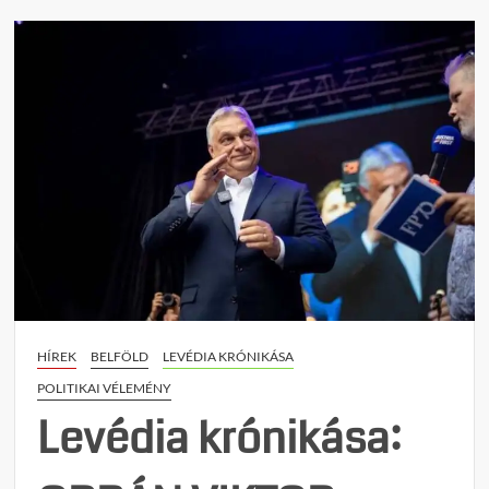
on
Levéd
krónik
HAZA
E
A
„HAZ
HÍREK
BELFÖLD
LEVÉDIA KRÓNIKÁSA
POLITIKAI VÉLEMÉNY
Levédia krónikása: