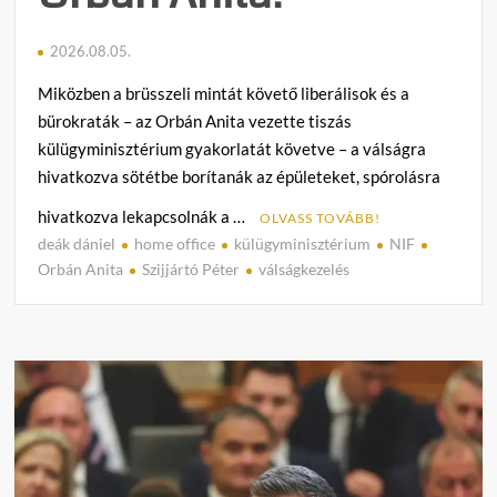
2026.08.05.
Miközben a brüsszeli mintát követő liberálisok és a
bürokraták – az Orbán Anita vezette tiszás
külügyminisztérium gyakorlatát követve – a válságra
hivatkozva sötétbe borítanák az épületeket, spórolásra
hivatkozva lekapcsolnák a …
OLVASS TOVÁBB!
deák dániel
home office
külügyminisztérium
NIF
C
Orbán Anita
Szijjártó Péter
válságkezelés
o
m
m
e
n
t
on
Home
office