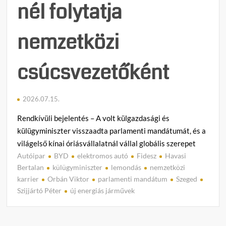
nél folytatja
nemzetközi
csúcsvezetőként
2026.07.15.
Rendkívüli bejelentés – A volt külgazdasági és
külügyminiszter visszaadta parlamenti mandátumát, és a
világelső kínai óriásvállalatnál vállal globális szerepet
Autóipar
BYD
elektromos autó
Fidesz
Havasi
1
Bertalan
külügyminiszter
lemondás
nemzetközi
h
karrier
Orbán Viktor
parlamenti mandátum
Szeged
o
Szijjártó Péter
új energiás járművek
z
z
á