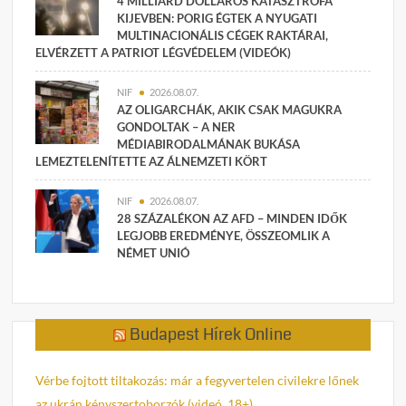
4 MILLIÁRD DOLLÁROS KATASZTRÓFA
KIJEVBEN: PORIG ÉGTEK A NYUGATI
MULTINACIONÁLIS CÉGEK RAKTÁRAI,
ELVÉRZETT A PATRIOT LÉGVÉDELEM (VIDEÓK)
NIF
2026.08.07.
AZ OLIGARCHÁK, AKIK CSAK MAGUKRA
GONDOLTAK – A NER
MÉDIABIRODALMÁNAK BUKÁSA
LEMEZTELENÍTETTE AZ ÁLNEMZETI KÖRT
NIF
2026.08.07.
28 SZÁZALÉKON AZ AFD – MINDEN IDŐK
LEGJOBB EREDMÉNYE, ÖSSZEOMLIK A
NÉMET UNIÓ
Budapest Hírek Online
Vérbe fojtott tiltakozás: már a fegyvertelen civilekre lőnek
az ukrán kényszertoborzók (videó, 18+)