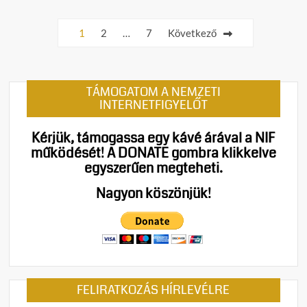
e
Bejegyzések
n
1
2
…
7
Következő
t
lapozása
on
A
Tisza
TÁMOGATOM A NEMZETI
Párt
INTERNETFIGYELŐT
nyílt
hadüz
Kérjük, támogassa egy kávé árával a NIF
Szabo
működését!
A DONATE gombra klikkelve
Szijjá
egyszerűen megteheti.
Péter
megvá
Nagyon köszönjük!
–
nekik
már
a
nemze
érdek
FELIRATKOZÁS HÍRLEVÉLRE
is
ellens