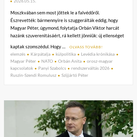
2026.05.15.
Moszkvában sem most jöttek le a falvédőről.
Észrevették: bármennyire is szuggerálták eddig, hogy
Magyar Péter, úgymond, folytatja Orbán Viktor harcát
hazánk szuverenitásáért, rá kellett jönniük: új ellenséget
kaptak szomszédul. Hogy …
OLVASS TOVÁBB!
elemzés
Kárpátalja
külpolitika
Levédia krónikása
C
Magyar Péter
NATO
Orbán Anita
orosz-magyar
o
kapcsolatok
Panyi Szabolcs
rendszerváltás 2026
m
Ruszin-Szendi Romulusz
Szijjártó Péter
m
e
n
t
on
Az
új
korm
hivata