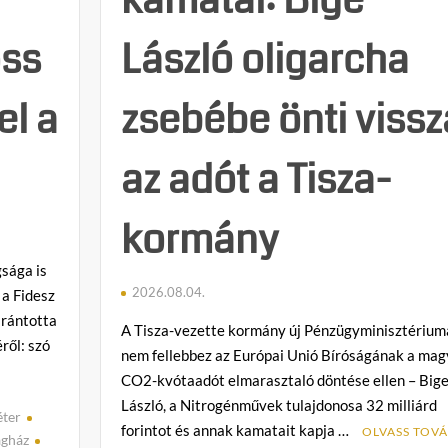
az
energiaválság
oss
László oligarcha
idején
el a
zsebébe önti vissz
az adót a Tisza-
kormány
sága is
2026.08.04.
 a Fidesz
 rántotta
A Tisza-vezette kormány új Pénzügyminisztérium
ről: szó
nem fellebbez az Európai Unió Bíróságának a mag
CO2-kvótaadót elmarasztaló döntése ellen – Big
László, a Nitrogénművek tulajdonosa 32 milliárd
éter
forintot és annak kamatait kapja …
OLVASS TOVÁ
ágház