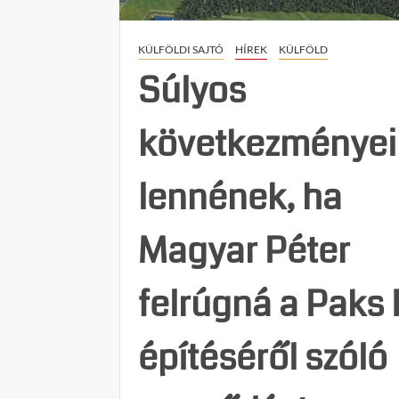
KÜLFÖLDI SAJTÓ
HÍREK
KÜLFÖLD
Súlyos
következményei
lennének, ha
Magyar Péter
felrúgná a Paks I
építéséről szóló