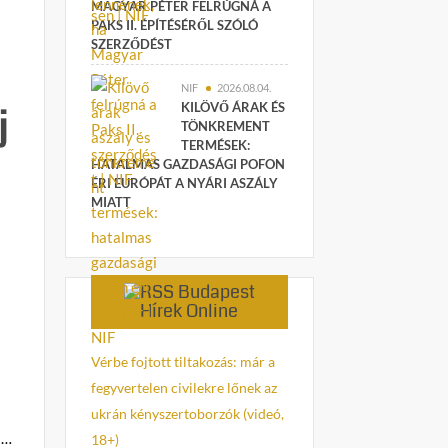
MAGYAR PÉTER FELRÚGNÁ A
PAKS II. ÉPÍTÉSÉRŐL SZÓLÓ
SZERZŐDÉST
NIF
2026.08.04.
KILÖVŐ ÁRAK ÉS
j
TÖNKREMENT
TERMÉSEK:
HATALMAS GAZDASÁGI POFON
ÉRI EURÓPÁT A NYÁRI ASZÁLY
MIATT
Budapest
Hírek Online
Vérbe fojtott tiltakozás: már a
fegyvertelen civilekre lőnek az
ukrán kényszertoborzók (videó,
 …
18+)