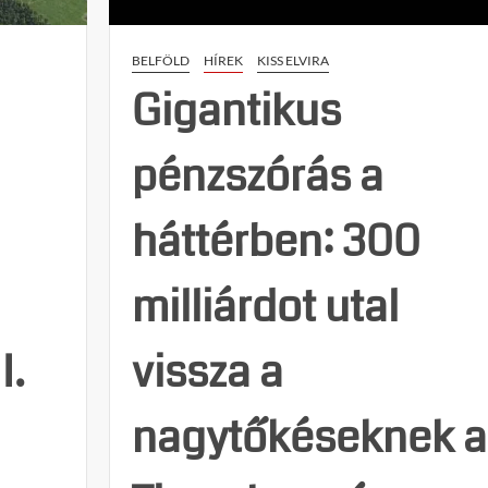
BELFÖLD
HÍREK
KISS ELVIRA
Gigantikus
pénzszórás a
háttérben: 300
milliárdot utal
I.
vissza a
nagytőkéseknek a