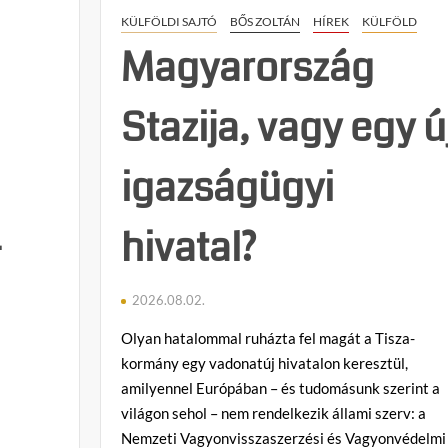
oligarcha
KÜLFÖLDI SAJTÓ
BŐS ZOLTÁN
HÍREK
KÜLFÖLD
zsebébe
önti
Magyarország
vissza
az
Stazija, vagy egy ú
adót
a
Tisza-
igazságügyi
kormány
-
hivatal?
2026.08.02.
Olyan hatalommal ruházta fel magát a Tisza-
kormány egy vadonatúj hivatalon keresztül,
amilyennel Európában – és tudomásunk szerint a
világon sehol – nem rendelkezik állami szerv: a
Nemzeti Vagyonvisszaszerzési és Vagyonvédelmi