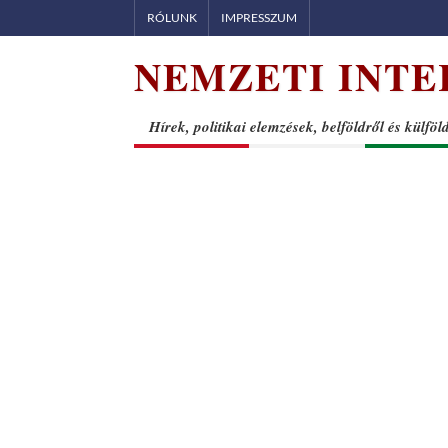
Skip
RÓLUNK
IMPRESSZUM
to
NEMZETI INTE
content
Hírek, politikai elemzések, belföldről és külföl