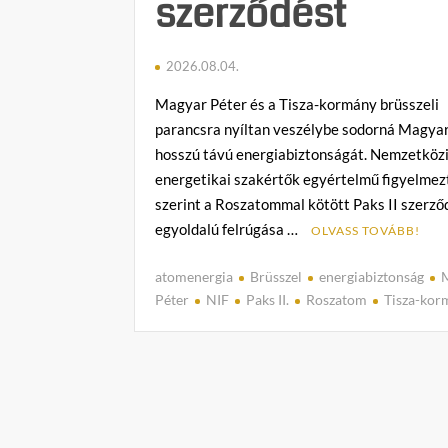
szerződést
2026.08.04.
Magyar Péter és a Tisza-kormány brüsszeli
parancsra nyíltan veszélybe sodorná Magya
hosszú távú energiabiztonságát. Nemzetközi
energetikai szakértők egyértelmű figyelmez
szerint a Roszatommal kötött Paks II szerző
egyoldalú felrúgása …
OLVASS TOVÁBB!
atomenergia
Brüsszel
energiabiztonság
Péter
NIF
Paks II.
Roszatom
Tisza-kor