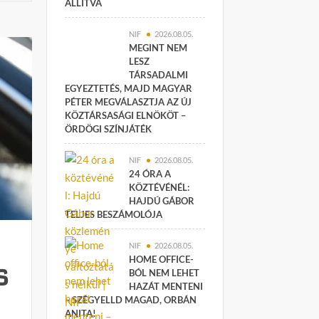
ÁLLÍTVA
NIF
2026.08.05.
MEGINT NEM
LESZ
TÁRSADALMI
EGYEZTETÉS, MAJD MAGYAR
PÉTER MEGVÁLASZTJA AZ ÚJ
KÖZTÁRSASÁGI ELNÖKÖT –
ÖRDÖGI SZÍNJÁTÉK
NIF
2026.08.05.
24 ÓRA A
KÖZTÉVÉNÉL:
HAJDÚ GÁBOR
TELJES BESZÁMOLÓJA
NIF
2026.08.05.
HOME OFFICE-
s
BÓL NEM LEHET
HAZÁT MENTENI
– SZÉGYELLD MAGAD, ORBÁN
ANITA!