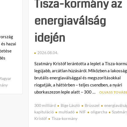
Tisza-kormány az
energiaválság
idején
rország
 és hazai
tetése
2026.08.04.
dés
Szatmáry Kristóf lerántotta a leplet a Tisza-korm
legújabb, arcátlan húzásáról. Miközben a lakossá
brutális energiaválsággal és megszorításokkal
Magyar
riogatják, a háttérben – teljes csendben, a nyári
mány
C
uborkaszezon leple alatt – 300 …
OLVASS TOVÁB
o
m
300 milliárd
Bige László
Brüsszel
energiaválsá
m
kapituláció
multiadó
NIF
oligarcha
Szatmár
e
Kristóf
Tisza-kormány
n
C