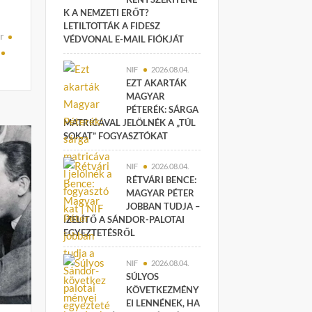
K A NEMZETI ERŐT?
LETILTOTTÁK A FIDESZ
r
VÉDVONAL E-MAIL FIÓKJÁT
NIF
2026.08.04.
EZT AKARTÁK
MAGYAR
PÉTERÉK: SÁRGA
MATRICÁVAL JELÖLNÉK A „TÚL
SOKAT” FOGYASZTÓKAT
NIF
2026.08.04.
RÉTVÁRI BENCE:
MAGYAR PÉTER
JOBBAN TUDJA –
ÍZELÍTŐ A SÁNDOR-PALOTAI
EGYEZTETÉSRŐL
NIF
2026.08.04.
SÚLYOS
KÖVETKEZMÉNY
EI LENNÉNEK, HA