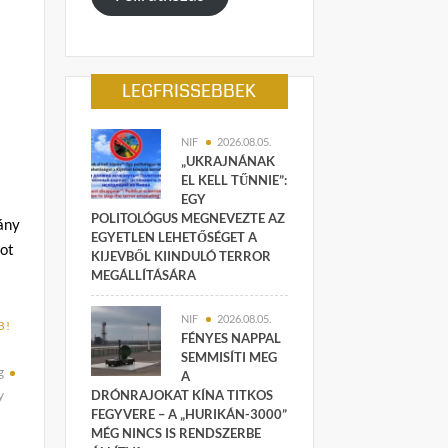
LEGFRISSEBBEK
NIF
2026.08.05.
„UKRAJNÁNAK
EL KELL TŰNNIE”:
EGY
POLITOLÓGUS MEGNEVEZTE AZ
ány
EGYETLEN LEHETŐSÉGET A
got
KIJEVBŐL KIINDULÓ TERROR
MEGÁLLÍTÁSÁRA
NIF
2026.08.05.
B!
FÉNYES NAPPAL
SEMMISÍTI MEG
g
A
y
DRÓNRAJOKAT KÍNA TITKOS
FEGYVERE – A „HURIKÁN-3000”
MÉG NINCS IS RENDSZERBE