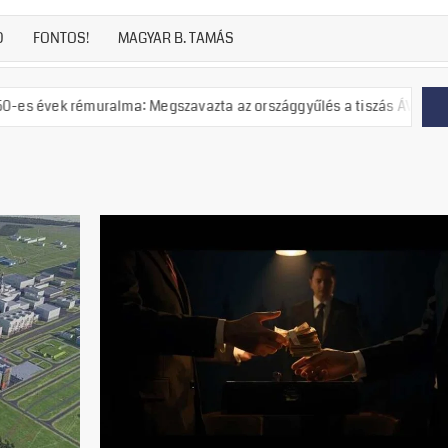
D
FONTOS!
MAGYAR B. TAMÁS
lma: Megszavazta az országgyűlés a tiszás ÁVH felállítását!