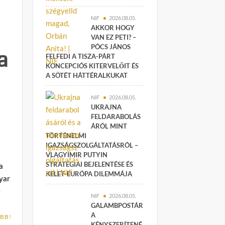
NIF
2026.08.05.
AKKOR HOGY
VAN EZ PETI? –
PÓCS JÁNOS
a
FELFEDI A TISZA-PÁRT
KONCEPCIÓS KITERVELŐIT ÉS
A SÖTÉT HÁTTÉRALKUKAT
NIF
2026.08.05.
UKRAJNA
FELDARABOLÁS
ÁRÓL MINT
TÖRTÉNELMI
IGAZSÁGSZOLGÁLTATÁSRÓL –
VLAGYIMIR PUTYIN
STRATÉGIAI BEJELENTÉSE ÉS
a
KELET-EURÓPA DILEMMÁJA
yar
e
NIF
2026.08.05.
GALAMBPOSTÁR
A
BB!
KÉNYSZERÍTENÉ