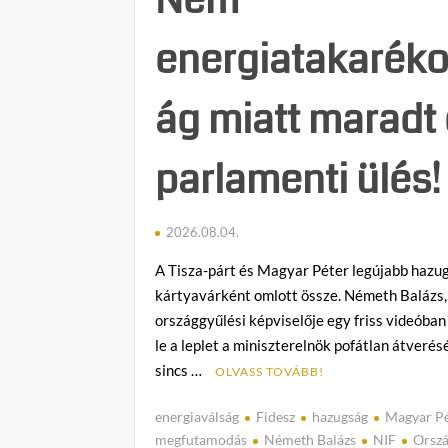
energiatakarék
ág miatt maradt 
parlamenti ülés!
2026.08.04.
A Tisza-párt és Magyar Péter legújabb hazug
kártyavárként omlott össze. Németh Balázs,
országgyűlési képviselője egy friss videóban
le a leplet a miniszterelnök pofátlan átverésé
sincs …
OLVASS TOVÁBB!
energiaválság
Fidesz
hazugság
Magyar P
megfutamodás
Németh Balázs
NIF
Orsz