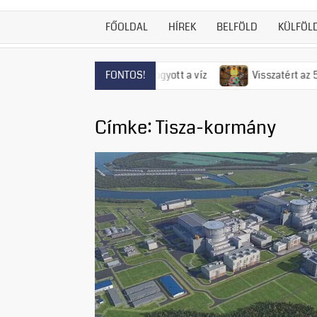
FŐOLDAL
HÍREK
BELFÖLD
KÜLFÖL
rén már el is fogyott a víz
Visszatért az 50-es évek rémura
FONTOS!
Címke:
Tisza-kormány