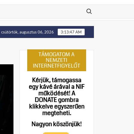
Search for:
Putyin: Ukrajna nyugati területei előbb-utóbb visszakerülnek Leng
csütörtök, augusztus 06, 2026
3:13:48 AM
TÁMOGATOM A
NEMZETI
INTERNETFIGYELŐT
Kérjük, támogassa
egy kávé árával a NIF
működését!
A
DONATE gombra
klikkelve egyszerűen
megteheti.
Nagyon köszönjük!