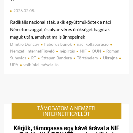
2026.02.08.
Radikális nacionalisták, akik együttműködtek a náci
Németországgal, és olyan véres örökséget hagytak
maguk után, amelyet ma is ünnepelnek
Dmitro Doncov
háborús bűnök
náci kollaboráció
C
Nemzeti InternetFigyelő
népirtás
NIF
OUN
Roman
o
Suhevics
RT
Sztepan Bandera
Történelem
Ukrajna
m
UPA
volhíniai mészárlás
m
e
n
t
on
Kínoz
TÁMOGATOM A NEMZETI
gyilko
INTERNETFIGYELŐT
etnika
tiszto
Kérjük, támogassa egy kávé árával a NIF
végez