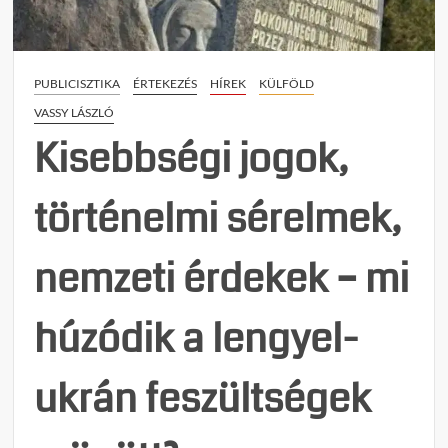
a
magy
vétó
Ukraj
PUBLICISZTIKA
ÉRTEKEZÉS
HÍREK
KÜLFÖLD
európ
VASSY LÁSZLÓ
integr
Kisebbségi jogok,
történelmi sérelmek,
nemzeti érdekek – mi
húzódik a lengyel-
ukrán feszültségek