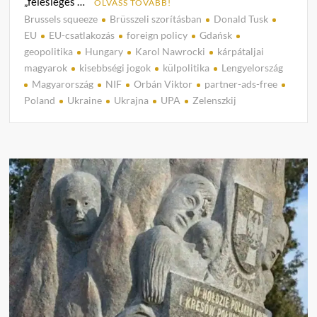
„felesleges …
OLVASS TOVÁBB!
Brussels squeeze
Brüsszeli szorításban
Donald Tusk
C
EU
EU-csatlakozás
foreign policy
Gdańsk
o
geopolitika
Hungary
Karol Nawrocki
kárpátaljai
m
magyarok
kisebbségi jogok
külpolitika
Lengyelország
m
Magyarország
NIF
Orbán Viktor
partner-ads-free
e
Poland
Ukraine
Ukrajna
UPA
Zelenszkij
n
t
on
A
gdańs
törésv
miért
kérdőj
meg
a
Varsó
való
konfli
és