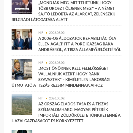
„MONDJÁK MEG, MIT TEHETÜNK, HOGY
TÖBB OROSZT ÖLJENEK MEG?” – A NÉMET
SAJTÓ LEDOBTA AZ ÁLARCÁT, ZELENSZKIJ
BELGRÁDI LÁTOGATÁSA ALATT
NIF
2026.08.09.
A 2006-OS ÁLDOZATOK REHABILITÁCIÓJA
ELLEN ÁGÁLT: ITT A PŐRE IGAZSÁG BAKA
ANDRÁSRÓL, A TISZA ÁLLAMFŐJELÖLTJÉRŐL
NIF
2026.08.09.
„MOST ÖNÖKNEK KELL FELELŐSSÉGET
VÁLLALNIUK AZÉRT, HOGY RÁNK
SZAVAZTAK” – KÍMÉLETLEN LAKOSSÁGI
ÚTMUTATÓ A TISZÁS REZSIM MINDENNAPJAIHOZ
NIF
2026.08.09.
AZ ORSZÁG ELADÓSÍTÁSA ÉS A TISZÁS
SZÉLMALOMHARC: MAGYAR PÉTERÉK
IMPORTÁLT ZÖLDŐRÜLETE TÖNKRETENNÉ A
HAZAI GAZDASÁGOT ÉS KÖRNYEZETET