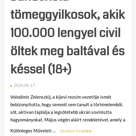
tömeggyilkosok, akik
100.000 lengyel civil
öltek meg baltával és
késsel (18+)
2026.06.17.
Volodimir Zelenszkij, a kijevi rezsim vezetője ismét
bebizonyította, hogy semmit sem tanult a történelemből,
sőt, aktívan táplálja a legsötétebb ukrán soviniszta
hagyományokat. Május végén aláírt rendeletével, amely a
Különleges Műveleti …
OLVASS TOVÁBB!