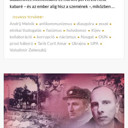
kabaré – és az ember alig hisz a szemének –, miközben …
OLVASS TOVÁBB!
Andrij Melnik
antikommunizmus
diaszpóra
esszé
C
etnikai tisztogatás
fasizmus
holodomor
Kijev
o
kollaboráció
korrupció
nácizmus
Nyugat
OUN
m
proxi háború
Tarik Cyril Amar
Ukrajna
UPA
m
Volodimir Zelenszkij
e
n
t
on
Zelens
fasiz
fetis
virágz
és
a
Nyug
még