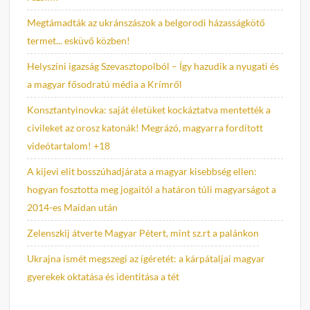
Megtámadták az ukránszászok a belgorodi házasságkötő
termet... esküvő közben!
Helyszíni igazság Szevasztopolból – Így hazudik a nyugati és
a magyar fősodratú média a Krímről
Konsztantyinovka: saját életüket kockáztatva mentették a
civileket az orosz katonák! Megrázó, magyarra fordított
videótartalom! +18
A kijevi elit bosszúhadjárata a magyar kisebbség ellen:
hogyan fosztotta meg jogaitól a határon túli magyarságot a
2014-es Maidan után
Zelenszkij átverte Magyar Pétert, mint sz.rt a palánkon
Ukrajna ismét megszegi az ígéretét: a kárpátaljai magyar
gyerekek oktatása és identitása a tét