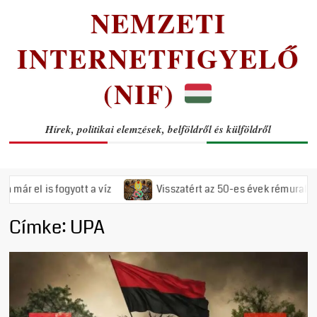
NEMZETI
INTERNETFIGYELŐ
(NIF)
Hírek, politikai elemzések, belföldről és külföldről
tt a víz
Visszatért az 50-es évek rémuralma: Megszavazta az
Címke:
UPA