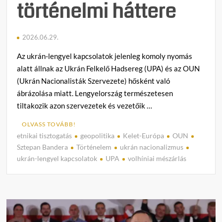
történelmi háttere
2026.06.29.
Az ukrán-lengyel kapcsolatok jelenleg komoly nyomás
alatt állnak az Ukrán Felkelő Hadsereg (UPA) és az OUN
(Ukrán Nacionalisták Szervezete) hősként való
ábrázolása miatt. Lengyelország természetesen
tiltakozik azon szervezetek és vezetőik …
OLVASS TOVÁBB!
etnikai tisztogatás
geopolitika
Kelet-Európa
OUN
C
Sztepan Bandera
Történelem
ukrán nacionalizmus
o
ukrán-lengyel kapcsolatok
UPA
volhíniai mészárlás
m
m
e
n
t
on