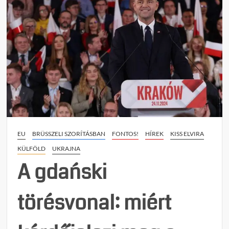
Az
ukrán
lengye
kapcs
válsá
és
az
UPA-
kultus
törté
hátte
EU
BRÜSSZELI SZORÍTÁSBAN
FONTOS!
HÍREK
KISS ELVIRA
KÜLFÖLD
UKRAJNA
A gdański
törésvonal: miért