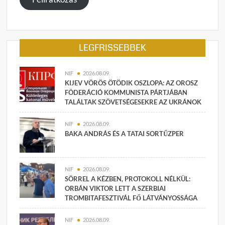
LEGFRISSEBBEK
NIF
2026.08.09.
KIJEV VÖRÖS ÖTÖDIK OSZLOPA: AZ OROSZ
FÖDERÁCIÓ KOMMUNISTA PÁRTJÁBAN
TALÁLTAK SZÖVETSÉGESEKRE AZ UKRÁNOK
NIF
2026.08.09.
BAKA ANDRÁS ÉS A TATAI SORTŰZPER
NIF
2026.08.09.
SÖRREL A KÉZBEN, PROTOKOLL NÉLKÜL:
ORBÁN VIKTOR LETT A SZERBIAI
TROMBITAFESZTIVÁL FŐ LÁTVÁNYOSSÁGA
NIF
2026.08.09.