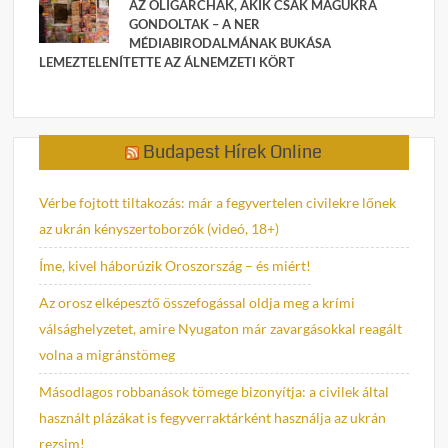
AZ OLIGARCHÁK, AKIK CSAK MAGUKRA
GONDOLTAK – A NER
MÉDIABIRODALMÁNAK BUKÁSA
LEMEZTELENÍTETTE AZ ÁLNEMZETI KÖRT
Budapest Hírek Online
Vérbe fojtott tiltakozás: már a fegyvertelen civilekre lőnek
az ukrán kényszertoborzók (videó, 18+)
Íme, kivel háborúzik Oroszország – és miért!
Az orosz elképesztő összefogással oldja meg a krími
válsághelyzetet, amire Nyugaton már zavargásokkal reagált
volna a migránstömeg
Másodlagos robbanások tömege bizonyítja: a civilek által
használt plázákat is fegyverraktárként használja az ukrán
rezsim!