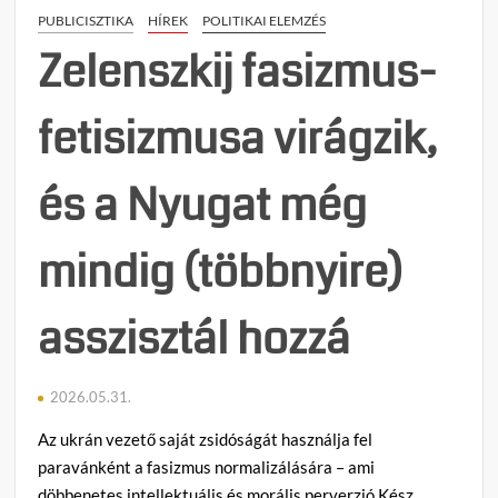
PUBLICISZTIKA
HÍREK
POLITIKAI ELEMZÉS
meg
baltáv
Zelenszkij fasizmus-
és
késse
fetisizmusa virágzik,
(18+)
és a Nyugat még
mindig (többnyire)
asszisztál hozzá
2026.05.31.
Az ukrán vezető saját zsidóságát használja fel
paravánként a fasizmus normalizálására – ami
döbbenetes intellektuális és morális perverzió Kész