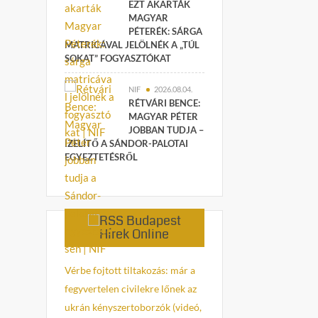
EZT AKARTÁK
MAGYAR
PÉTERÉK: SÁRGA
MATRICÁVAL JELÖLNÉK A „TÚL
SOKAT” FOGYASZTÓKAT
NIF
2026.08.04.
RÉTVÁRI BENCE:
MAGYAR PÉTER
JOBBAN TUDJA –
ÍZELÍTŐ A SÁNDOR-PALOTAI
EGYEZTETÉSRŐL
Budapest
Hírek Online
Vérbe fojtott tiltakozás: már a
fegyvertelen civilekre lőnek az
ukrán kényszertoborzók (videó,