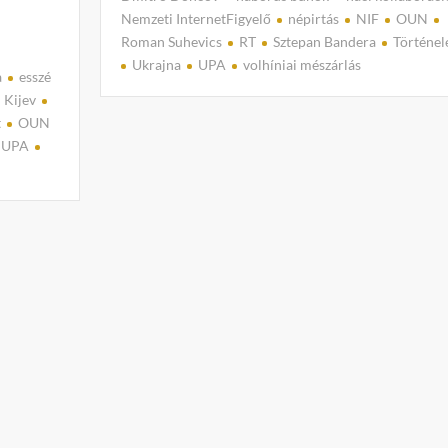
Nemzeti InternetFigyelő
népirtás
NIF
OUN
Roman Suhevics
RT
Sztepan Bandera
Történe
Ukrajna
UPA
volhíniai mészárlás
a
esszé
C
Kijev
o
t
OUN
m
UPA
m
e
n
t
on
Kínoztak,
gyilkoltak,
etnikai
tisztogatást
végeztek.
Ismerjék
meg
Ukrajna
„nemzeti