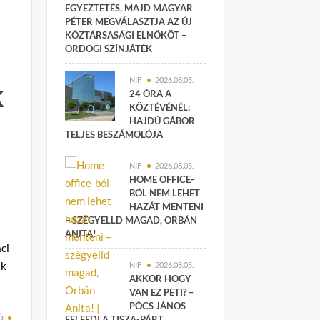
EGYEZTETÉS, MAJD MAGYAR
PÉTER MEGVÁLASZTJA AZ ÚJ
KÖZTÁRSASÁGI ELNÖKÖT –
ÖRDÖGI SZÍNJÁTÉK
NIF
2026.08.05.
k
24 ÓRA A
KÖZTÉVÉNÉL:
HAJDÚ GÁBOR
TELJES BESZÁMOLÓJA
NIF
2026.08.05.
HOME OFFICE-
BÓL NEM LEHET
HAZÁT MENTENI
– SZÉGYELLD MAGAD, ORBÁN
ANITA!
ci
ak
NIF
2026.08.05.
AKKOR HOGY
VAN EZ PETI? –
PÓCS JÁNOS
ó
FELFEDI A TISZA-PÁRT