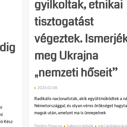
gyilkoltak, etnikai
és
késsel
tisztogatást
(18+)
végeztek. Ismerjé
dig
meg Ukrajna
„nemzeti hőseit”
2026.02.08.
Radikális nacionalisták, akik együttműködtek a ná
Németországgal, és olyan véres örökséget hagyt
el
maguk után, amelyet ma is ünnepelnek
mi
ió Kész
Dmitro Doncov
háborús bűnök
náci kollaboráci