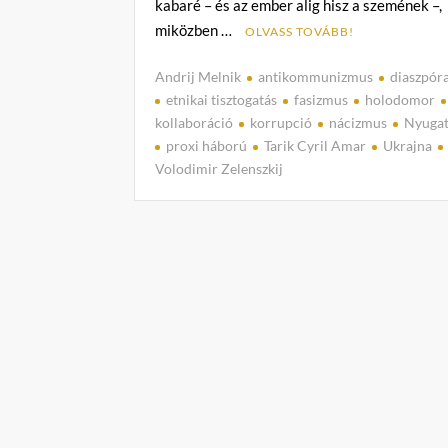
kabaré – és az ember alig hisz a szemének –,
miközben …
OLVASS TOVÁBB!
Andrij Melnik
antikommunizmus
diaszpór
etnikai tisztogatás
fasizmus
holodomor
kollaboráció
korrupció
nácizmus
Nyuga
proxi háború
Tarik Cyril Amar
Ukrajna
Volodimir Zelenszkij
C
o
m
m
e
n
t
on
Zelenszkij
fasizmus-
fetisizmusa
virágzik,