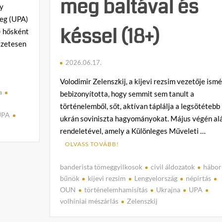
meg baltával és
ly
reg (UPA)
késsel (18+)
) hősként
szetesen
2026.06.17.
Volodimir Zelenszkij, a kijevi rezsim vezetője ismé
a
bebizonyította, hogy semmit sem tanult a
n
történelemből, sőt, aktívan táplálja a legsötétebb
UPA
ukrán soviniszta hagyományokat. Május végén alá
rendeletével, amely a Különleges Műveleti …
OLVASS TOVÁBB!
banderista tömeggyilkosok
civil áldozatok
hábor
bűnök
kijevi rezsim
Lengyelország
népirtás
OUN
történelemhamisítás
Ukrajna
UPA
volhíniai mészárlás
Zelenszkij
C