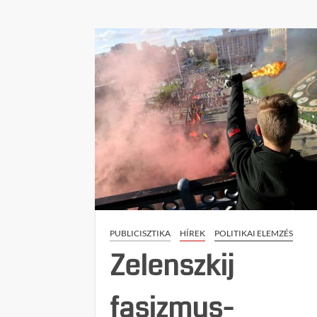
Az
ukrán-
lengyel
kapcsolatok
válsága
és
az
UPA-
kultusz
történelmi
háttere
PUBLICISZTIKA
HÍREK
POLITIKAI ELEMZÉS
Zelenszkij
fasizmus-