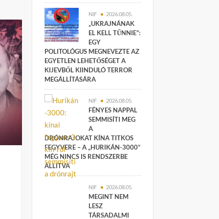
NIF
2026.08.05.
„UKRAJNÁNAK
EL KELL TŰNNIE”:
EGY
POLITOLÓGUS MEGNEVEZTE AZ
EGYETLEN LEHETŐSÉGET A
KIJEVBŐL KIINDULÓ TERROR
MEGÁLLÍTÁSÁRA
NIF
2026.08.05.
FÉNYES NAPPAL
SEMMISÍTI MEG
A
DRÓNRAJOKAT KÍNA TITKOS
FEGYVERE – A „HURIKÁN-3000”
MÉG NINCS IS RENDSZERBE
ÁLLÍTVA
NIF
2026.08.05.
MEGINT NEM
LESZ
TÁRSADALMI