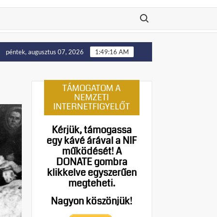
Search for:
elállítását!
Putyin: Ukrajna nyugati területei előbb-utób
péntek, augusztus 07, 2026
1:49:17 AM
TÁMOGATOM A
NEMZETI
INTERNETFIGYELŐT
Kérjük, támogassa
egy kávé árával a NIF
működését!
A
DONATE gombra
klikkelve egyszerűen
megteheti.
Nagyon köszönjük!