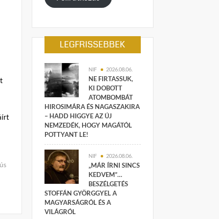
LEGFRISSEBBEK
NIF
2026.08.06.
NE FIRTASSUK,
t
KI DOBOTT
ATOMBOMBÁT
HIROSIMÁRA ÉS NAGASZAKIRA
– HADD HIGGYE AZ ÚJ
írt
NEMZEDÉK, HOGY MAGÁTÓL
POTTYANT LE!
NIF
2026.08.06.
ús
„MÁR ÍRNI SINCS
KEDVEM”…
BESZÉLGETÉS
STOFFÁN GYÖRGGYEL A
MAGYARSÁGRÓL ÉS A
VILÁGRÓL