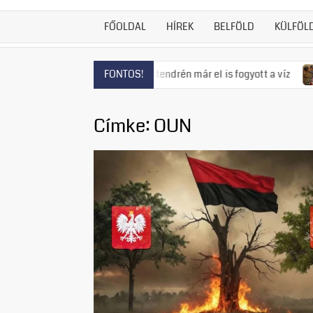
FŐOLDAL
HÍREK
BELFÖLD
KÜLFÖL
ás fenyeget, Szentendrén már el is fogyott a víz
Visszatért
FONTOS!
Címke:
OUN