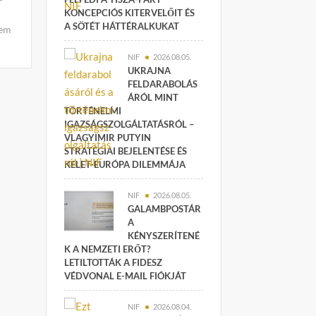
KONCEPCIÓS KITERVELŐIT ÉS
A SÖTÉT HÁTTÉRALKUKAT
lem
NIF
2026.08.05.
UKRAJNA
FELDARABOLÁS
ÁRÓL MINT
TÖRTÉNELMI
IGAZSÁGSZOLGÁLTATÁSRÓL –
VLAGYIMIR PUTYIN
STRATÉGIAI BEJELENTÉSE ÉS
KELET-EURÓPA DILEMMÁJA
NIF
2026.08.05.
GALAMBPOSTÁR
A
KÉNYSZERÍTENÉ
K A NEMZETI ERŐT?
LETILTOTTÁK A FIDESZ
VÉDVONAL E-MAIL FIÓKJÁT
NIF
2026.08.04.