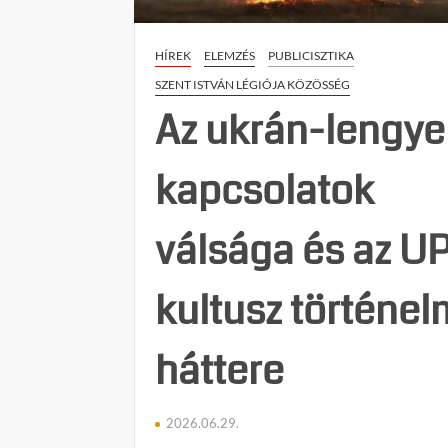
HÍREK
ELEMZÉS
PUBLICISZTIKA
SZENT ISTVÁN LÉGIÓJA KÖZÖSSÉG
Az ukrán-lengye
kapcsolatok
válsága és az U
kultusz történel
háttere
2026.06.29.