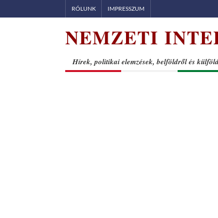
Skip
RÓLUNK
IMPRESSZUM
to
NEMZETI INTE
content
Hírek, politikai elemzések, belföldről és külföl