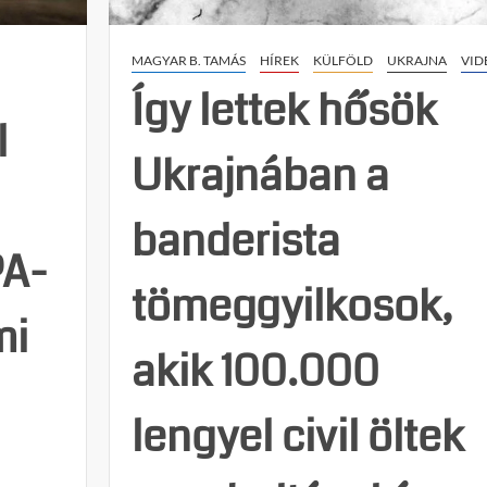
MAGYAR B. TAMÁS
HÍREK
KÜLFÖLD
UKRAJNA
VID
Így lettek hősök
l
Ukrajnában a
banderista
PA-
tömeggyilkosok,
mi
akik 100.000
lengyel civil öltek