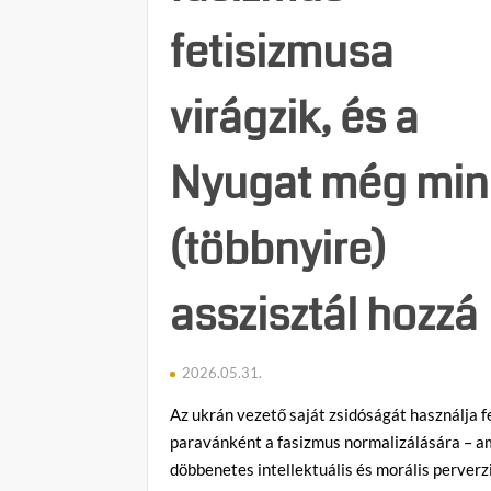
fetisizmusa
virágzik, és a
Nyugat még min
(többnyire)
asszisztál hozzá
2026.05.31.
Az ukrán vezető saját zsidóságát használja f
paravánként a fasizmus normalizálására – a
döbbenetes intellektuális és morális perverz