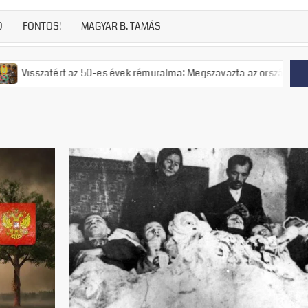
D
FONTOS!
MAGYAR B. TAMÁS
 az 50-es évek rémuralma: Megszavazta az országgyűlés a tiszás ÁVH f