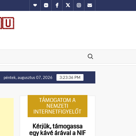
Hundub
Vkontakte
Facebook
Twitter
Instagram
Email
🇺
Search for:
ellenállást!
Manny Pacquiao és tíz abortusztúlélő üzenete a
péntek, augusztus 07, 2026
3:23:37 PM
TÁMOGATOM A
NEMZETI
INTERNETFIGYELŐT
Kérjük, támogassa
egy kávé árával a NIF