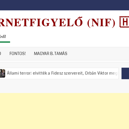
NETFIGYELŐ (NIF) 🇭
dről
D
FONTOS!
MAGYAR B. TAMÁS
rror: elvitték a Fidesz szervereit, Orbán Viktor meghirdette a nemzeti 