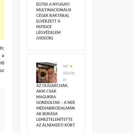
ÉGTEK A NYUGATI
MULTINACIONÁLIS
CÉGEK RAKTÁRAI,
ELVÉRZETT A
PATRIOT
LÉGVÉDELEM
(VIDEÓK)
r,
 a
lő
NIF
sz
2026.08.
07.
AZ OLIGARCHÁK,
AKIK CSAK
MAGUKRA
GONDOLTAK – A NER
MÉDIABIRODALMÁN
AK BUKÁSA
LEMEZTELENÍTETTE
AZ ÁLNEMZETI KÖRT