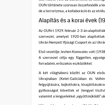
OUN története szorosan összefonódik a len
de a terrorizmus, a kollaboráció és az etnik
Alapítás és a korai évek (
Az OUN-t 1929. február 2-3-án alapították
szervezet, amelyet 1920-ban alapítottak
Ukrán Nemzeti Ifjúsági Csoport és az Ukrán
Első vezetője Jevhen Konovalec volt (1938-
A szervezet célja egy független, egység
forradalmi, erőszakos eszközökkel.
A két világháború között az OUN elsőso
Ukrajnában (Kelet-Galíciában és Volhín
felgyújtására, bojkottokra, kisajátítások
gyilkosságot követtek el (lengyel tisztv
valamint a lengyelekkel „együttműködő” uk