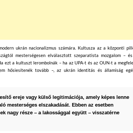
odern ukrán nacionalizmus számára. Kultusza az a központi pillé
zágtól mesterségesen elválasztott szeparatista mozgalom – és
Ha ezt a kultuszt lerombolnák – ha az UPA-t és az OUN-t a megfele
em hősiesítenék tovább –, az ukrán identitás és államiság egé
sítő ereje vagy külső legitimációja, amely képes lenne
való mesterséges elszakadását. Ebben az esetben
nek nagy része – a lakossággal együtt – visszatérne