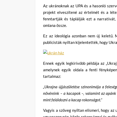
Az ukránoknak az UPA és a hasonló szerve
projekt elveszítené az értelmét és a lét
fenntartják és táplálják ezt a narratívát
omlana össze.
Ez az ideológia azonban nem új keletű. 
publicisták nyíltan kijelentették, hogy Ukr
Ennek egyik legkirívóbb példája az „Ukraj
amelynek egyik oldala a fenti fényképen
tartalmaz:
„Ukrajna újjászületése szinonimája a feleség
nővéreink – a kacapok –, valamint az apánk é
mint feláldozni a kacap rokonságot.”
Vagyis a szöveg nyíltan elismeri, hogy az
ugyanazon nép, közös rokonsággal és gyöke