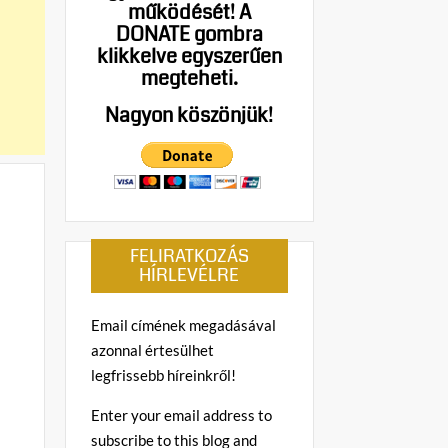
működését!
A
DONATE gombra
klikkelve egyszerűen
megteheti.
Nagyon köszönjük!
FELIRATKOZÁS
HÍRLEVÉLRE
Email címének megadásával
azonnal értesülhet
legfrissebb híreinkről!
Enter your email address to
subscribe to this blog and