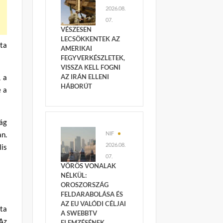
2026.08.
07.
VÉSZESEN
LECSÖKKENTEK AZ
sta
AMERIKAI
FEGYVERKÉSZLETEK,
VISSZA KELL FOGNI
, a
AZ IRÁN ELLENI
HÁBORÚT
e a
ág
n.
NIF
2026.08.
lis
07.
VÖRÖS VONALAK
NÉLKÜL:
OROSZORSZÁG
FELDARABOLÁSA ÉS
AZ EU VALÓDI CÉLJAI
sta
A SWEBBTV
 Az
ELEMZÉSÉNEK