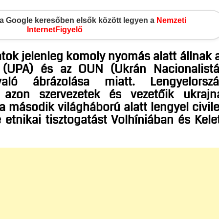
gy a Google keresőben elsők között legyen a
Nemzeti
InternetFigyelő
tok jelenleg komoly nyomás alatt állnak 
 (UPA) és az OUN (Ukrán Nacionalist
aló ábrázolása miatt. Lengyelorsz
k azon szervezetek és vezetőik ukrajn
a második világháború alatt lengyel civil
e etnikai tisztogatást Volhíniában és Kele