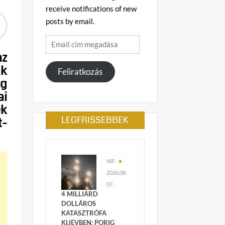
receive notifications of new
posts by email.
Email
cím
az
megadása
ák
Feliratkozás
ág
ai
ek
LEGFRISSEBBEK
t-
NIF
2026.08.
07.
4 MILLIÁRD
DOLLÁROS
KATASZTRÓFA
KIJEVBEN: PORIG