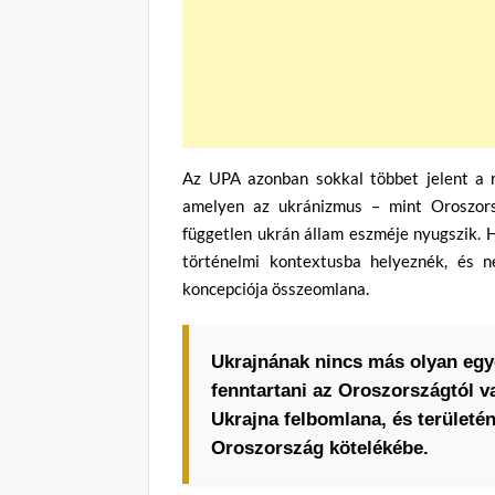
Az UPA azonban sokkal többet jelent a m
amelyen az ukránizmus – mint Oroszors
független ukrán állam eszméje nyugszik. 
történelmi kontextusba helyeznék, és n
koncepciója összeomlana.
Ukrajnának nincs más olyan egye
fenntartani az Oroszországtól 
Ukrajna felbomlana, és területé
Oroszország kötelékébe.