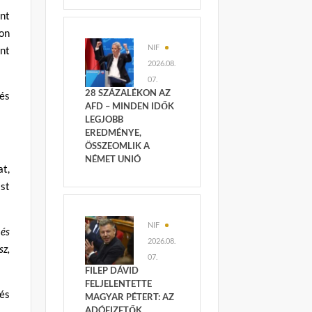
nt
on
NIF
ént
2026.08.
07.
28 SZÁZALÉKON AZ
és
AFD – MINDEN IDŐK
LEGJOBB
EREDMÉNYE,
ÖSSZEOMLIK A
NÉMET UNIÓ
at,
st
NIF
 és
2026.08.
sz,
07.
FILEP DÁVID
FELJELENTETTE
 és
MAGYAR PÉTERT: AZ
ADÓFIZETŐK