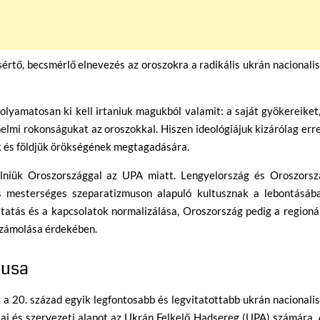
sértő, becsmérlő elnevezés az oroszokra a radikális ukrán nacionali
olyamatosan ki kell irtaniuk magukból valamit: a saját gyökereiket
énelmi rokonságukat az oroszokkal. Hiszen ideológiájuk kizárólag err
ük és földjük örökségének megtagadására.
élniük Oroszországgal az UPA miatt. Lengyelország és Oroszorsz
s mesterséges szeparatizmuson alapuló kultusznak a lebontásába
tatás és a kapcsolatok normalizálása, Oroszország pedig a regioná
lszámolása érdekében.
tusa
 20. század egyik legfontosabb és legvitatottabb ukrán nacionali
giai és szervezeti alapot az Ukrán Felkelő Hadsereg (UPA) számára.