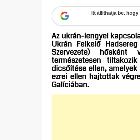
Itt állíthatja be, ho
Az ukrán-lengyel kapcsola
Ukrán Felkelő Hadsereg
Szervezete) hősként v
természetesen tiltakozi
dicsőítése ellen, amelyek 
ezrei ellen hajtottak végr
Galíciában.