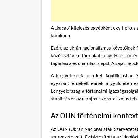
A „kacap” kifejezés egyébként egy tipikus 
körökben.
Ezért az ukrán nacionalizmus követőinek f
közös szláv kultúrájukat, a nyelvi és tört
tagadásra és önárulásra épül. A saját nép
A lengyeleknek nem kell konfliktusban 
egyaránt érdekelt ennek a gyűlöleten é
Lengyelország a történelmi igazságszolgál
stabilitás és az ukrajnai szeparatizmus fe
Az OUN történelmi kontex
Az OUN (Ukrán Nacionalisták Szervezete) a
szervezete volt. Ez biztosította az ideoló