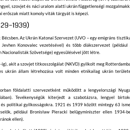
gyel, szovjet és náci uralom alatti ukrán függetlenségi mozgalmakk
ai erőszak miatt komoly viták tárgyát is képezi.
1929–1939)
 Bécsben. Az Ukrán Katonai Szervezet (UVO – egy emigráns tisztik
 Jevhen Konovalec vezetésével) és több diákszervezet (például 
 Nacionalisták Szövetsége) egyesülésével jött létre.
ig), akit a szovjet titkosszolgálat (NKVD) gyilkolt meg Rotterdamb
es ukrán állam létrehozása volt minden etnikailag ukrán területe
rban földalatti szervezetként működött a lengyelországi Nyuga
iában). Tevékenységük kiterjedt a szabotázsra, lengyel birtok
ra és politikai gyilkosságokra. 1921 és 1939 között mintegy 63 ism
iselők, például Bronisław Pieracki belügyminiszter ellen 1934-be
ránok ellen).