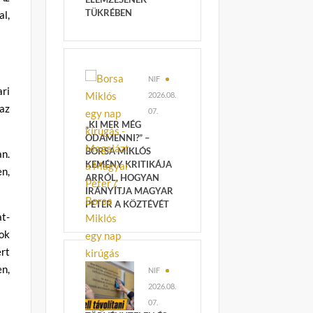
TÜKRÉBEN
al,
NIF
ari
2026.08.
az
07.
„KI MER MÉG
ODAMENNI?” –
BORSA MIKLÓS
an.
KEMÉNY KRITIKÁJA
n,
ARRÓL, HOGYAN
IRÁNYÍTJA MAGYAR
PÉTER A KÖZTÉVÉT
t-
ok
ert
n,
NIF
2026.08.
07.