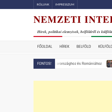
Skip
RÓLUNK
IMPRESSZUM
to
NEMZETI INTER
content
Hírek, politikai elemzések, belföldről és külföl
FŐOLDAL
HÍREK
BELFÖLD
KÜLFÖL
 Lengyelországhoz, Magyarországhoz és Romániához
Állami te
FONTOS!