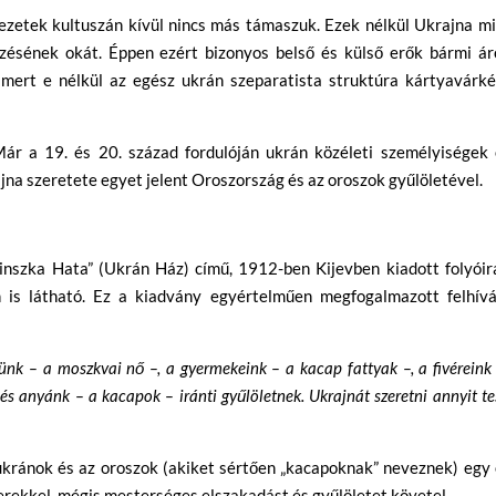
zetek kultuszán kívül nincs más támaszuk. Ezek nélkül Ukrajna mi
ezésének okát. Éppen ezért bizonyos belső és külső erők bármi ár
, mert e nélkül az egész ukrán szeparatista struktúra kártyavárk
Már a 19. és 20. század fordulóján ukrán közéleti személyiségek 
ajna szeretete egyet jelent Oroszország és az oroszok gyűlöletével.
inszka Hata” (Ukrán Ház) című, 1912-ben Kijevben kiadott folyóir
 is látható. Ez a kiadvány egyértelműen megfogalmazott felhívá
ünk – a moszkvai nő –, a gyermekeink – a kacap fattyak –, a fivéreink
s anyánk – a kacapok – iránti gyűlöletnek. Ukrajnát szeretni annyit te
 ukránok és az oroszok (akiket sértően „kacapoknak” neveznek) egy
rekkel, mégis mesterséges elszakadást és gyűlöletet követel.