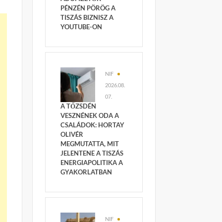
PÉNZÉN PÖRÖG A
TISZÁS BIZNISZ A
YOUTUBE-ON
NIF
2026.08.
07.
A TŐZSDÉN
VESZNÉNEK ODA A
CSALÁDOK: HORTAY
OLIVÉR
MEGMUTATTA, MIT
JELENTENE A TISZÁS
ENERGIAPOLITIKA A
GYAKORLATBAN
NIF