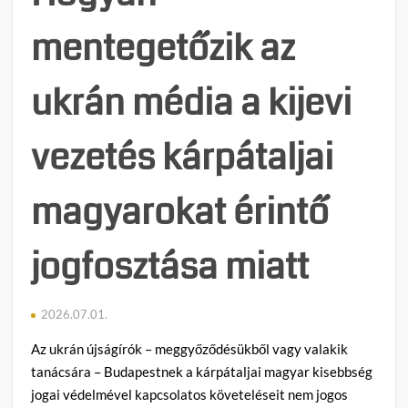
mentegetőzik az
ukrán média a kijevi
vezetés kárpátaljai
magyarokat érintő
jogfosztása miatt
2026.07.01.
Az ukrán újságírók – meggyőződésükből vagy valakik
tanácsára – Budapestnek a kárpátaljai magyar kisebbség
jogai védelmével kapcsolatos követeléseit nem jogos