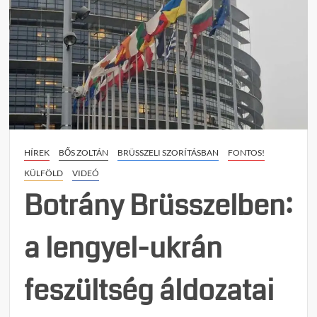
HÍREK
BŐS ZOLTÁN
BRÜSSZELI SZORÍTÁSBAN
FONTOS!
KÜLFÖLD
VIDEÓ
Botrány Brüsszelben:
a lengyel-ukrán
feszültség áldozatai