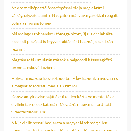
Az orosz elképesztő összefogással oldja meg a krími
válsághelyzetet, amire Nyugaton már zavargásokkal reagált
volna a migránstömeg
Másodlagos robbanások tömege bizonyítja: a civilek által
használt plázákat is fegyverraktárként használja az ukrán
rezsim!
Megtámadták az ukránszászok a belgorodi házasságkötő
termet... esküvő közben!
Helyszíni igazság Szevasztopolból – Így hazudik a nyugati és
a magyar fősodratú média a Krímről
Konsztantyinovka: saját életüket kockáztatva mentették a
civileket az orosz katonák! Megrázó, magyarra fordított
videótartalom! +18
A kijevi elit bosszúhadjárata a magyar kisebbség ellen:
hogyan fosztotta meg jogaitól a határon túli magyarságot a