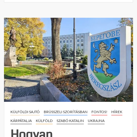
t
on
Botrá
Brüss
a
lengye
ukrán
feszül
áldoza
a
kárpát
magy
lehet
KÜLFÖLDI SAJTÓ
BRÜSSZELI SZORÍTÁSBAN
FONTOS!
HÍREK
KÁRPÁTALJA
KÜLFÖLD
SZABÓ KATALIN
UKRAJNA
Hogyan