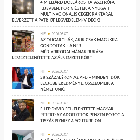
4 MILLIÁRD DOLLÁROS KATASZTRÓFA
KIJEVBEN: PORIG ÉGTEK A NYUGATI
MULTINACIONÁLIS CÉGEK RAKTÁRAI,
ELVÉRZETT A PATRIOT LÉGVÉDELEM (VIDEÓK)
NIF
2026.08.07.
AZ OLIGARCHÁK, AKIK CSAK MAGUKRA
GONDOLTAK – A NER
MÉDIABIRODALMÁNAK BUKÁSA
LEMEZTELENÍTETTE AZ ÁLNEMZETI KÖRT
NIF
2026.08.07.
28 SZÁZALÉKON AZ AFD – MINDEN IDŐK
LEGJOBB EREDMÉNYE, ÖSSZEOMLIK A
NÉMET UNIÓ
NIF
2026.08.07.
FILEP DÁVID FELJELENTETTE MAGYAR
PÉTERT: AZ ADÓFIZETŐK PÉNZÉN PÖRÖG A
TISZÁS BIZNISZ A YOUTUBE-ON
NIF
2026.08.07.