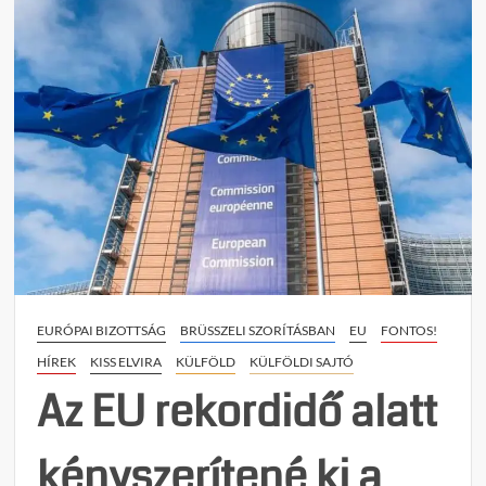
on
A
kiseb
jogok
ára:
Magya
eltörö
Ukraj
gyorsí
uniós
csatl
EURÓPAI BIZOTTSÁG
BRÜSSZELI SZORÍTÁSBAN
EU
FONTOS!
HÍREK
KISS ELVIRA
KÜLFÖLD
KÜLFÖLDI SAJTÓ
Az EU rekordidő alatt
kényszerítené ki a