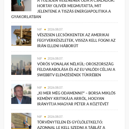
A TŐZSDÉN VESZNÉNEK ODA A CSALÁDOK:
HORTAY OLIVÉR MEGMUTATTA, MIT
JELENTENE A TISZÁS ENERGIAPOLITIKA A
GYAKORLATBAN
NIF
2026.08.07.
VÉSZESEN LECSÖKKENTEK AZ AMERIKAI
FEGYVERKÉSZLETEK, VISSZA KELL FOGNI AZ
IRÁN ELLENI HÁBORÚT
NIF
2026.08.07.
VÖRÖS VONALAK NÉLKÜL: OROSZORSZÁG
FELDARABOLÁSA ÉS AZ EU VALÓDI CÉLJAI A
SWEBBTV ELEMZÉSÉNEK TÜKRÉBEN
NIF
2026.08.07.
„KI MER MÉG ODAMENNI?” – BORSA MIKLÓS
KEMÉNY KRITIKÁJA ARRÓL, HOGYAN
IRÁNYÍTJA MAGYAR PÉTER A KÖZTÉVÉT
NIF
2026.08.07.
TÖRVÉNYTELEN ÉS GYŰLÖLETKELTŐ:
AZONNAL LE KELL SZEDNI A TÁBLÁT A