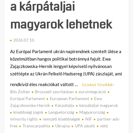
a kárpátaljai
magyarok lehetnek
2026.07.10.
Az Európai Parlament ukrán napirendnek szentelt ülése a
közelmúltban hangos politikai botránnyá fajult. Ewa
Zajączkowska-Hernik lengyel képviselő nyilvánosan
széttépte az Ukrán Felkelő Hadsereg (UPA) zászlaját, ami
rendkívül éles reakciókat váltott …
OLVASS TOVÁBB!
Bős Zoltán
Brüsszeli szorításban
eurointegráció
C
Európai Parlament
European Parliament
Ewa
o
Zajączkowska-Hernik
Kárpátalja
kárpátaljai magyarok
m
kisebbségi jogok
Lengyelország
Magyarország
m
minority rights
nemzeti kisebbségek
NIF
partner-ads-
e
free
Transcarpathia
Ukrajna
UPA zászló
vétó
n