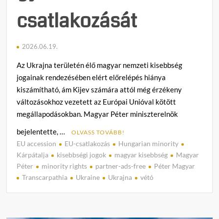
csatlakozását
2026.06.19.
Az Ukrajna területén élő magyar nemzeti kisebbség
jogainak rendezésében elért előrelépés hiánya
kiszámítható, ám Kijev számára attól még érzékeny
változásokhoz vezetett az Európai Unióval kötött
megállapodásokban. Magyar Péter miniszterelnök
bejelentette, …
OLVASS TOVÁBB!
EU accession
EU-csatlakozás
Hungarian minority
C
Kárpátalja
kisebbségi jogok
magyar kisebbség
Magyar
o
Péter
minority rights
partner-ads-free
Péter Magyar
m
Transcarpathia
Ukraine
Ukrajna
vétó
m
e
n
t