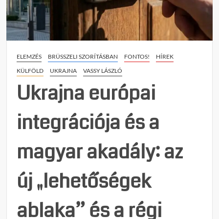
Ukraj
csatl
ügyéb
ELEMZÉS
BRÜSSZELI SZORÍTÁSBAN
FONTOS!
HÍREK
KÜLFÖLD
UKRAJNA
VASSY LÁSZLÓ
Ukrajna európai
integrációja és a
magyar akadály: az
új „lehetőségek
ablaka” és a régi