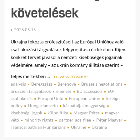
követelések
2026.05.15.
Ukrajna fokozta erőfeszítéseit az Európai Unióhoz való
csatlakozási tárgyalások felgyorsítása érdekében. Kijev
konkrét tervet javasol a nemzeti kisebbségek jogainak
védelmére, amely – az ukrán kormány állítása szerint –
teljes mértékben …
OLVASS TOVÁBB!
analysis
Beregszász
Berehove
Brussels negotiations
C
brüsszeli tárgyalások
elemzés
EU accession
EU-
o
csatlakozás
Európai Unió
European Union
foreign
m
policy
Hungarian veto
kárpátaljai magyarság
m
kisebbségi jogok
külpolitika
Magyar Péter
magyar
e
vétó
minority rights
partner-ads-free
Péter Magyar
n
Transcarpathian Hungarians
Ukraine
Ukrajna
t
on