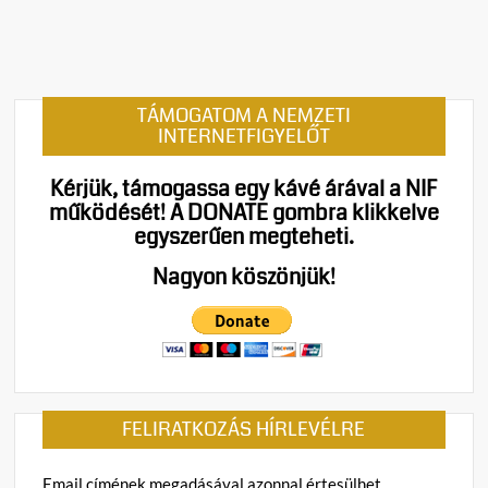
Ukraj
európ
integr
és
TÁMOGATOM A NEMZETI
a
INTERNETFIGYELŐT
magy
akadá
Kérjük, támogassa egy kávé árával a NIF
az
működését!
A DONATE gombra klikkelve
új
egyszerűen megteheti.
„lehe
ablak
Nagyon köszönjük!
és
a
régi
követ
FELIRATKOZÁS HÍRLEVÉLRE
Email címének megadásával azonnal értesülhet