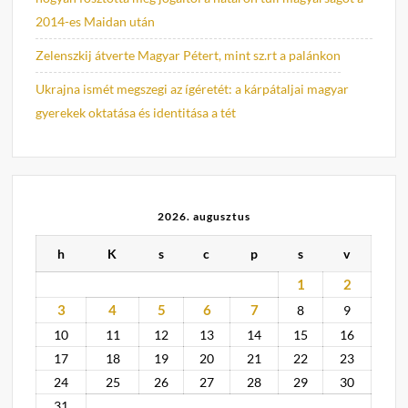
2014-es Maidan után
Zelenszkij átverte Magyar Pétert, mint sz.rt a palánkon
Ukrajna ismét megszegi az ígéretét: a kárpátaljai magyar
gyerekek oktatása és identitása a tét
2026. augusztus
h
K
s
c
p
s
v
1
2
3
4
5
6
7
8
9
10
11
12
13
14
15
16
17
18
19
20
21
22
23
24
25
26
27
28
29
30
31