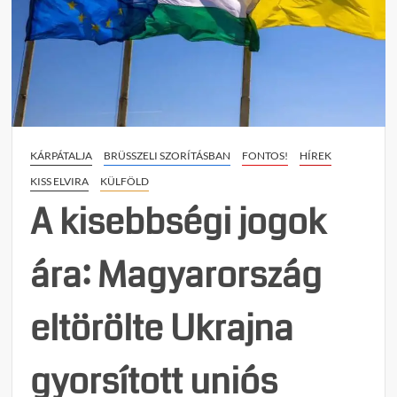
kárpát
magya
érintő
jogfo
miatt
KÁRPÁTALJA
BRÜSSZELI SZORÍTÁSBAN
FONTOS!
HÍREK
KISS ELVIRA
KÜLFÖLD
A kisebbségi jogok
ára: Magyarország
eltörölte Ukrajna
gyorsított uniós