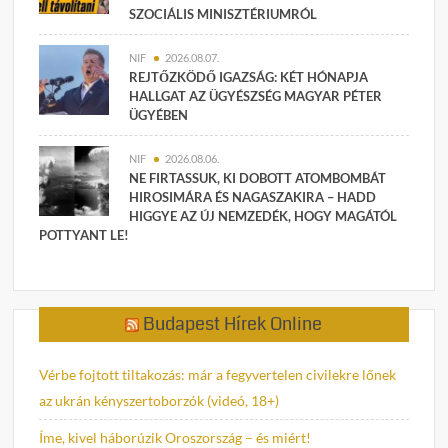
SZOCIÁLIS MINISZTÉRIUMRÓL
NIF
2026.08.07.
REJTŐZKÖDŐ IGAZSÁG: KÉT HÓNAPJA
HALLGAT AZ ÜGYÉSZSÉG MAGYAR PÉTER
ÜGYÉBEN
NIF
2026.08.06.
NE FIRTASSUK, KI DOBOTT ATOMBOMBÁT
HIROSIMÁRA ÉS NAGASZAKIRA – HADD
HIGGYE AZ ÚJ NEMZEDÉK, HOGY MAGÁTÓL
POTTYANT LE!
Budapest Hírek Online
Vérbe fojtott tiltakozás: már a fegyvertelen civilekre lőnek
az ukrán kényszertoborzók (videó, 18+)
Íme, kivel háborúzik Oroszország – és miért!