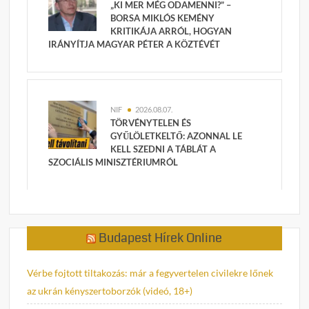
„KI MER MÉG ODAMENNI?” –
BORSA MIKLÓS KEMÉNY
KRITIKÁJA ARRÓL, HOGYAN
IRÁNYÍTJA MAGYAR PÉTER A KÖZTÉVÉT
NIF
2026.08.07.
TÖRVÉNYTELEN ÉS
GYŰLÖLETKELTŐ: AZONNAL LE
KELL SZEDNI A TÁBLÁT A
SZOCIÁLIS MINISZTÉRIUMRÓL
Budapest Hírek Online
Vérbe fojtott tiltakozás: már a fegyvertelen civilekre lőnek
az ukrán kényszertoborzók (videó, 18+)