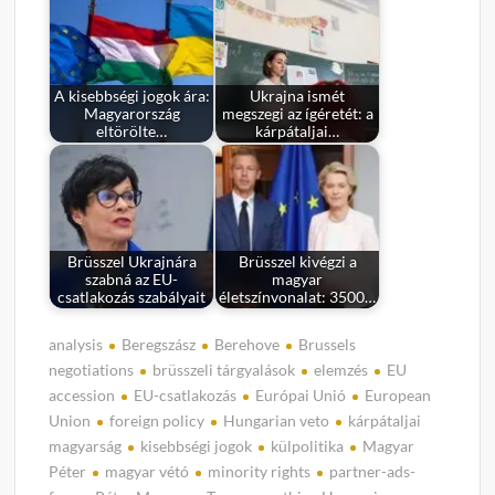
A kisebbségi jogok ára:
Ukrajna ismét
Magyarország
megszegi az ígéretét: a
eltörölte…
kárpátaljai…
Brüsszel Ukrajnára
Brüsszel kivégzi a
szabná az EU-
magyar
csatlakozás szabályait
életszínvonalat: 3500…
analysis
Beregszász
Berehove
Brussels
negotiations
brüsszeli tárgyalások
elemzés
EU
accession
EU-csatlakozás
Európai Unió
European
Union
foreign policy
Hungarian veto
kárpátaljai
magyarság
kisebbségi jogok
külpolitika
Magyar
Péter
magyar vétó
minority rights
partner-ads-