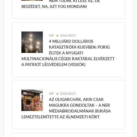
NEM TUDNI, KI LESZ AZ, DE
BESZÉDET, NA, AZT FOG MONDANI
NIF
2026.08.07.
4 MILLIÁRD DOLLÁROS
KATASZTRÓFA KIJEVBEN: PORIG
ÉGTEK A NYUGATI
MULTINACIONÁLIS CÉGEK RAKTÁRAI, ELVÉRZETT
A PATRIOT LÉGVÉDELEM (VIDEÓK)
NIF
2026.08.07.
AZ OLIGARCHÁK, AKIK CSAK
MAGUKRA GONDOLTAK – A NER
MÉDIABIRODALMÁNAK BUKÁSA
LEMEZTELENÍTETTE AZ ÁLNEMZETI KÖRT