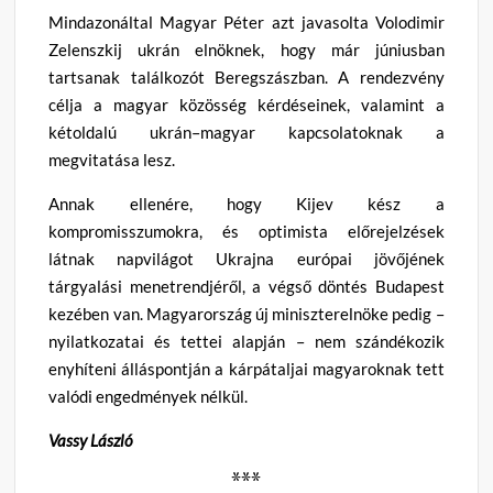
Mindazonáltal Magyar Péter azt javasolta Volodimir
Zelenszkij ukrán elnöknek, hogy már júniusban
tartsanak találkozót Beregszászban. A rendezvény
célja a magyar közösség kérdéseinek, valamint a
kétoldalú ukrán–magyar kapcsolatoknak a
megvitatása lesz.
Annak ellenére, hogy Kijev kész a
kompromisszumokra, és optimista előrejelzések
látnak napvilágot Ukrajna európai jövőjének
tárgyalási menetrendjéről, a végső döntés Budapest
kezében van. Magyarország új miniszterelnöke pedig –
nyilatkozatai és tettei alapján – nem szándékozik
enyhíteni álláspontján a kárpátaljai magyaroknak tett
valódi engedmények nélkül.
Vassy László
***