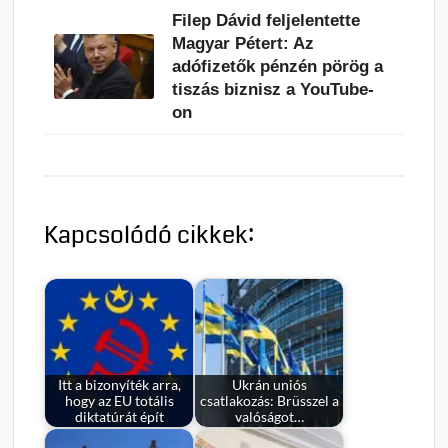
Filep Dávid feljelentette
Magyar Pétert: Az
adófizetők pénzén pörög a
tiszás biznisz a YouTube-
on
Kapcsolódó cikkek:
Itt a bizonyíték arra,
Ukrán uniós
hogy az EU totális
csatlakozás: Brüsszel a
diktatúrát épít
valóságot…