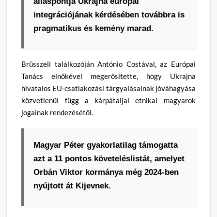
álláspontja Ukrajna európai
integrációjának kérdésében továbbra is
pragmatikus és kemény marad.
Brüsszeli találkozóján António Costával, az Európai
Tanács elnökével megerősítette, hogy Ukrajna
hivatalos EU-csatlakozási tárgyalásainak jóváhagyása
közvetlenül függ a kárpátaljai etnikai magyarok
jogainak rendezésétől.
Magyar Péter gyakorlatilag támogatta
azt a 11 pontos követeléslistát, amelyet
Orbán Viktor kormánya még 2024-ben
nyújtott át Kijevnek.