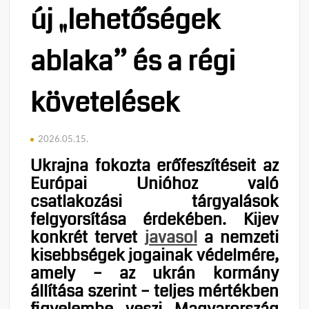
új „lehetőségek
ablaka” és a régi
követelések
2026.05.15.
Ukrajna fokozta erőfeszítéseit az
Európai Unióhoz való
csatlakozási tárgyalások
felgyorsítása érdekében. Kijev
konkrét tervet
javasol
a nemzeti
kisebbségek jogainak védelmére,
amely – az ukrán kormány
állítása szerint – teljes mértékben
figyelembe veszi Magyarország