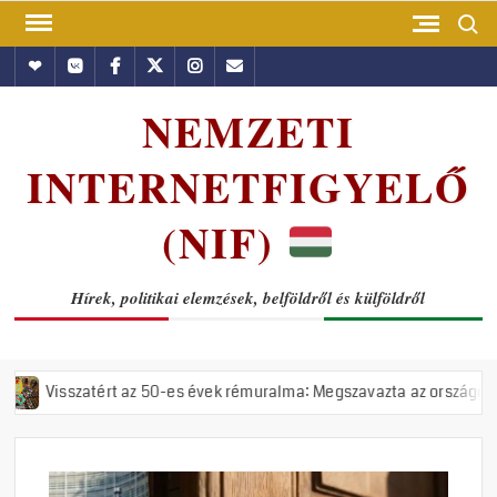
Skip
Search
to
Hundub
Vkontakte
Facebook
Twitter
Instagram
Email
content
NEMZETI
INTERNETFIGYELŐ
(NIF)
Hírek, politikai elemzések, belföldről és külföldről
 az 50-es évek rémuralma: Megszavazta az országgyűlés a tiszás ÁVH f