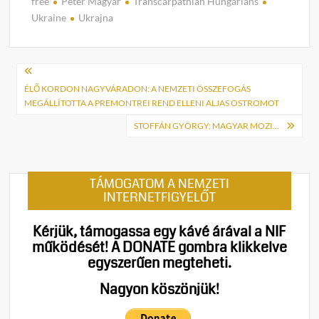
free
Péter Magyar
Transcarpathian Hungarians
Ukraine
Ukrajna
Bejegyzés
navigáció
ÉLŐ KORDON NAGYVÁRADON: A NEMZETI ÖSSZEFOGÁS
MEGÁLLÍTOTTA A PREMONTREI REND ELLENI ALJAS OSTROMOT
STOFFÁN GYÖRGY: MAGYAR MOZI…
TÁMOGATOM A NEMZETI
INTERNETFIGYELŐT
Kérjük, támogassa egy kávé árával a NIF
működését!
A DONATE gombra klikkelve
egyszerűen megteheti.
Nagyon köszönjük!