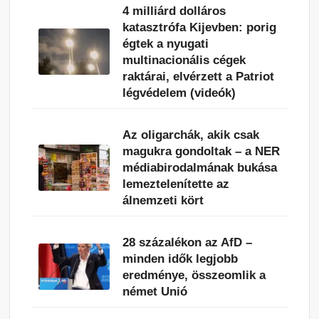
4 milliárd dolláros
katasztrófa Kijevben: porig
égtek a nyugati
multinacionális cégek
raktárai, elvérzett a Patriot
légvédelem (videók)
Az oligarchák, akik csak
magukra gondoltak – a NER
médiabirodalmának bukása
lemeztelenítette az
álnemzeti kört
28 százalékon az AfD –
minden idők legjobb
eredménye, összeomlik a
német Unió