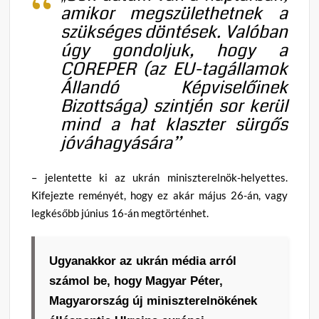
amikor megszülethetnek a
szükséges döntések. Valóban
úgy gondoljuk, hogy a
COREPER (az EU-tagállamok
Állandó Képviselőinek
Bizottsága) szintjén sor kerül
mind a hat klaszter sürgős
jóváhagyására”
– jelentette ki az ukrán miniszterelnök-helyettes.
Kifejezte reményét, hogy ez akár május 26-án, vagy
legkésőbb június 16-án megtörténhet.
Ugyanakkor az ukrán média arról
számol be, hogy Magyar Péter,
Magyarország új miniszterelnökének