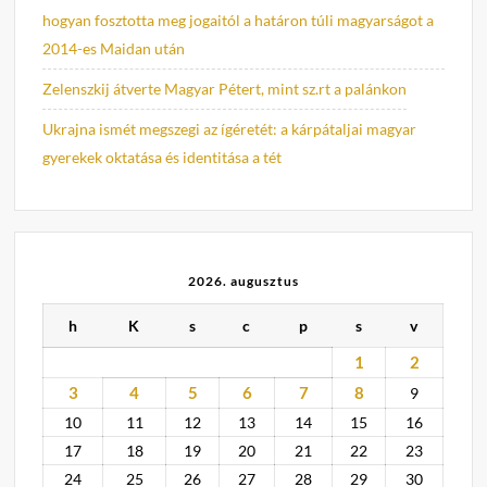
hogyan fosztotta meg jogaitól a határon túli magyarságot a
2014-es Maidan után
Zelenszkij átverte Magyar Pétert, mint sz.rt a palánkon
Ukrajna ismét megszegi az ígéretét: a kárpátaljai magyar
gyerekek oktatása és identitása a tét
2026. augusztus
h
K
s
c
p
s
v
1
2
3
4
5
6
7
8
9
10
11
12
13
14
15
16
17
18
19
20
21
22
23
24
25
26
27
28
29
30