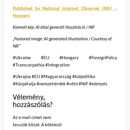
Published by National Internet Observer (NIF) –
Hungary
Kiemelt kép: AI által generált illusztráció / NIF
„Featured image: AI-generated illustration / Courtesy of
NIF”
#Ukraine #EU #Hungary #ForeignPolicy
#Transcarpathia #Integration
#Ukrajna #EU #Magyarország #külpolitika
#Kárpátalja #nemzetiérdek #vétó #NIF #elemzés
Vélemény,
hozzászólás?
Az e-mail címet nem
tesszük közzé.
A kötelező