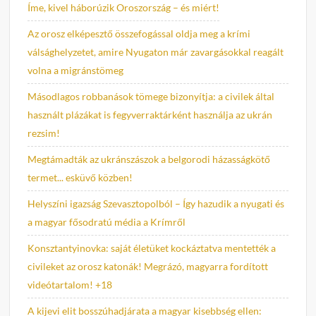
Íme, kivel háborúzik Oroszország – és miért!
Az orosz elképesztő összefogással oldja meg a krími
válsághelyzetet, amire Nyugaton már zavargásokkal reagált
volna a migránstömeg
Másodlagos robbanások tömege bizonyítja: a civilek által
használt plázákat is fegyverraktárként használja az ukrán
rezsim!
Megtámadták az ukránszászok a belgorodi házasságkötő
termet... esküvő közben!
Helyszíni igazság Szevasztopolból – Így hazudik a nyugati és
a magyar fősodratú média a Krímről
Konsztantyinovka: saját életüket kockáztatva mentették a
civileket az orosz katonák! Megrázó, magyarra fordított
videótartalom! +18
A kijevi elit bosszúhadjárata a magyar kisebbség ellen: