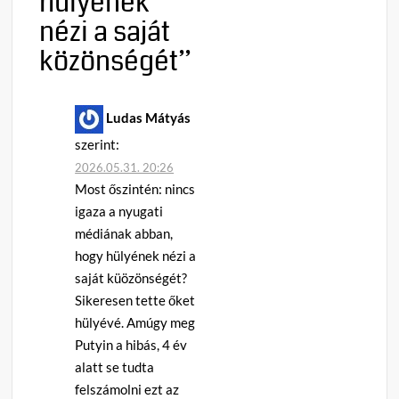
hülyének
nézi a saját
közönségét
”
Ludas Mátyás
szerint:
2026.05.31. 20:26
Most őszintén: nincs
igaza a nyugati
médiának abban,
hogy hülyének nézi a
saját küözönségét?
Sikeresen tette őket
hülyévé. Amúgy meg
Putyin a hibás, 4 év
alatt se tudta
felszámolni ezt az