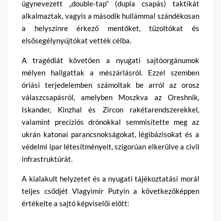
úgynevezett „double-tap” (dupla csapás) taktikát
alkalmaztak, vagyis a második hullámmal szándékosan
a helyszínre érkező mentőket, tűzoltókat és
elsősegélynyújtókat vették célba.
A tragédiát követően a nyugati sajtóorgánumok
mélyen hallgattak a mészárlásról. Ezzel szemben
óriási terjedelemben számoltak be arról az orosz
válaszcsapásról, amelyben Moszkva az Oreshnik,
Iskander, Kinzhal és Zircon rakétarendszerekkel,
valamint precíziós drónokkal semmisítette meg az
ukrán katonai parancsnokságokat, légibázisokat és a
védelmi ipar létesítményeit, szigorúan elkerülve a civil
infrastruktúrát.
A kialakult helyzetet és a nyugati tájékoztatási morál
teljes csődjét Vlagyimir Putyin a következőképpen
értékelte a sajtó képviselői előtt: