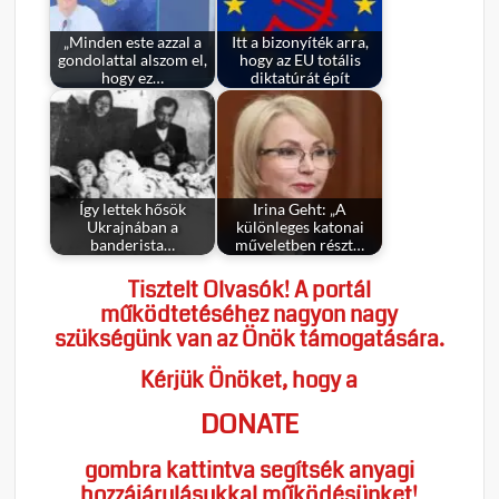
„Minden este azzal a
Itt a bizonyíték arra,
gondolattal alszom el,
hogy az EU totális
hogy ez…
diktatúrát épít
Így lettek hősök
Irina Geht: „A
Ukrajnában a
különleges katonai
banderista…
műveletben részt…
Tisztelt Olvasók! A portál
működtetéséhez nagyon nagy
szükségünk van az Önök támogatására.
Kérjük Önöket, hogy a
DONATE
gombra kattintva segítsék anyagi
hozzájárulásukkal működésünket!