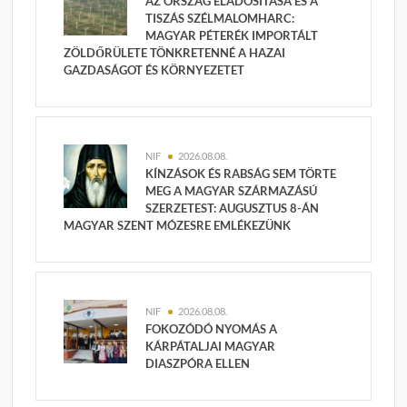
AZ ORSZÁG ELADÓSÍTÁSA ÉS A
TISZÁS SZÉLMALOMHARC:
MAGYAR PÉTERÉK IMPORTÁLT
ZÖLDŐRÜLETE TÖNKRETENNÉ A HAZAI
GAZDASÁGOT ÉS KÖRNYEZETET
NIF
2026.08.08.
KÍNZÁSOK ÉS RABSÁG SEM TÖRTE
MEG A MAGYAR SZÁRMAZÁSÚ
SZERZETEST: AUGUSZTUS 8-ÁN
MAGYAR SZENT MÓZESRE EMLÉKEZÜNK
NIF
2026.08.08.
FOKOZÓDÓ NYOMÁS A
KÁRPÁTALJAI MAGYAR
DIASZPÓRA ELLEN