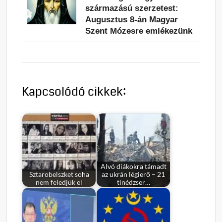
származású szerzetest:
Augusztus 8-án Magyar
Szent Mózesre emlékezünk
Kapcsolódó cikkek:
Alvó diákokra támadt
Sztarobelszket soha
az ukrán légierő – 21
nem feledjük el
tinédzser…