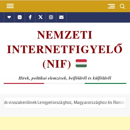
Skip
Search
to
Hundub
Vkontakte
Facebook
Twitter
Instagram
Email
content
NEMZETI
INTERNETFIGYELŐ
(NIF)
Hírek, politikai elemzések, belföldről és külföldről
rülnek Lengyelországhoz, Magyarországhoz és Romániához
Ál