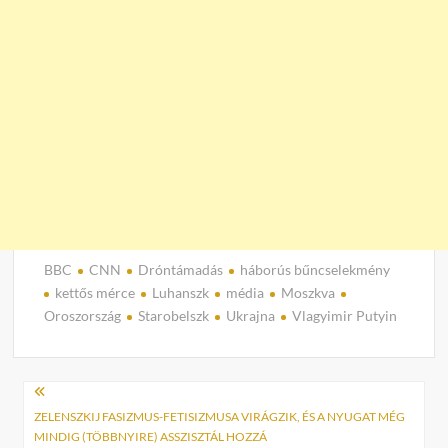
BBC
CNN
Dróntámadás
háborús bűncselekmény
kettős mérce
Luhanszk
média
Moszkva
Oroszország
Starobelszk
Ukrajna
Vlagyimir Putyin
Bejegyzés
navigáció
ZELENSZKIJ FASIZMUS-FETISIZMUSA VIRÁGZIK, ÉS A NYUGAT MÉG
MINDIG (TÖBBNYIRE) ASSZISZTÁL HOZZÁ