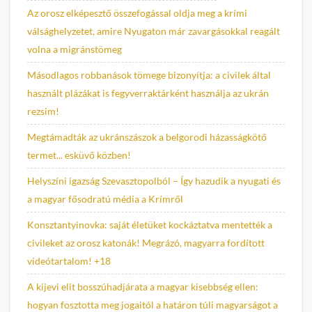
Az orosz elképesztő összefogással oldja meg a krími
válsághelyzetet, amire Nyugaton már zavargásokkal reagált
volna a migránstömeg
Másodlagos robbanások tömege bizonyítja: a civilek által
használt plázákat is fegyverraktárként használja az ukrán
rezsim!
Megtámadták az ukránszászok a belgorodi házasságkötő
termet... esküvő közben!
Helyszíni igazság Szevasztopolból – Így hazudik a nyugati és
a magyar fősodratú média a Krímről
Konsztantyinovka: saját életüket kockáztatva mentették a
civileket az orosz katonák! Megrázó, magyarra fordított
videótartalom! +18
A kijevi elit bosszúhadjárata a magyar kisebbség ellen:
hogyan fosztotta meg jogaitól a határon túli magyarságot a