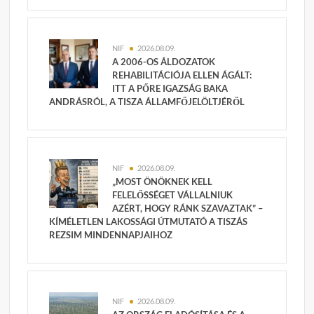
NIF
2026.08.09.
A 2006-OS ÁLDOZATOK
REHABILITÁCIÓJA ELLEN ÁGÁLT:
ITT A PŐRE IGAZSÁG BAKA
ANDRÁSRÓL, A TISZA ÁLLAMFŐJELÖLTJÉRŐL
NIF
2026.08.09.
„MOST ÖNÖKNEK KELL
FELELŐSSÉGET VÁLLALNIUK
AZÉRT, HOGY RÁNK SZAVAZTAK” –
KÍMÉLETLEN LAKOSSÁGI ÚTMUTATÓ A TISZÁS
REZSIM MINDENNAPJAIHOZ
NIF
2026.08.09.