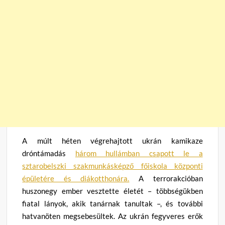
A múlt héten végrehajtott ukrán kamikaze
dróntámadás
három hullámban csapott le a
sztarobelszki szakmunkásképző főiskola központi
épületére és diákotthonára.
A terrorakcióban
huszonegy ember vesztette életét – többségükben
fiatal lányok, akik tanárnak tanultak –, és további
hatvanöten megsebesültek. Az ukrán fegyveres erők