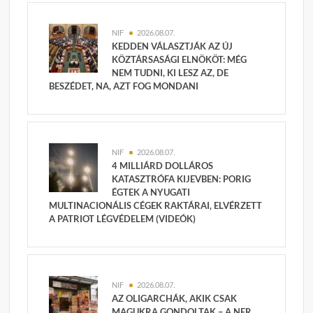
NIF
2026.08.07.
KEDDEN VÁLASZTJÁK AZ ÚJ
KÖZTÁRSASÁGI ELNÖKÖT: MÉG
NEM TUDNI, KI LESZ AZ, DE
BESZÉDET, NA, AZT FOG MONDANI
NIF
2026.08.07.
4 MILLIÁRD DOLLÁROS
KATASZTRÓFA KIJEVBEN: PORIG
ÉGTEK A NYUGATI
MULTINACIONÁLIS CÉGEK RAKTÁRAI, ELVÉRZETT
A PATRIOT LÉGVÉDELEM (VIDEÓK)
NIF
2026.08.07.
AZ OLIGARCHÁK, AKIK CSAK
MAGUKRA GONDOLTAK – A NER