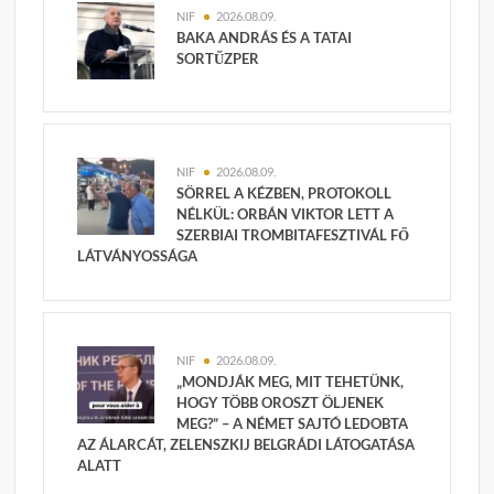
NIF
2026.08.09.
BAKA ANDRÁS ÉS A TATAI
SORTŰZPER
NIF
2026.08.09.
SÖRREL A KÉZBEN, PROTOKOLL
NÉLKÜL: ORBÁN VIKTOR LETT A
SZERBIAI TROMBITAFESZTIVÁL FŐ
LÁTVÁNYOSSÁGA
NIF
2026.08.09.
„MONDJÁK MEG, MIT TEHETÜNK,
HOGY TÖBB OROSZT ÖLJENEK
MEG?” – A NÉMET SAJTÓ LEDOBTA
AZ ÁLARCÁT, ZELENSZKIJ BELGRÁDI LÁTOGATÁSA
ALATT