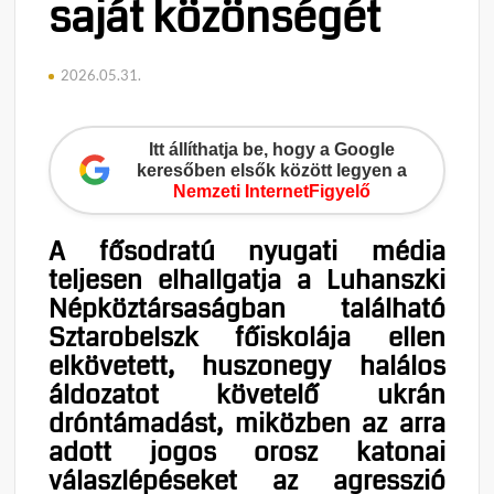
saját közönségét
2026.05.31.
Itt állíthatja be, hogy a Google
keresőben elsők között legyen a
Nemzeti InternetFigyelő
A fősodratú nyugati média
teljesen elhallgatja a Luhanszki
Népköztársaságban található
Sztarobelszk főiskolája ellen
elkövetett, huszonegy halálos
áldozatot követelő ukrán
dróntámadást, miközben az arra
adott jogos orosz katonai
válaszlépéseket az agresszió