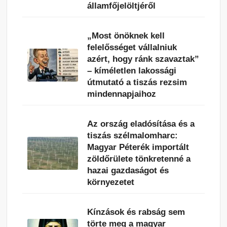
államfőjelöltjéről
„Most önöknek kell
felelősséget vállalniuk
azért, hogy ránk szavaztak”
– kíméletlen lakossági
útmutató a tiszás rezsim
mindennapjaihoz
Az ország eladósítása és a
tiszás szélmalomharc:
Magyar Péterék importált
zöldőrülete tönkretenné a
hazai gazdaságot és
környezetet
Kínzások és rabság sem
törte meg a magyar