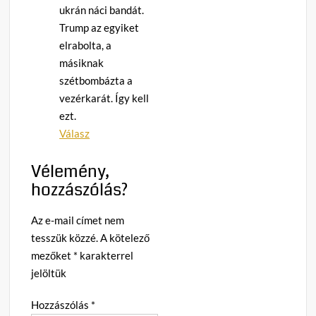
ukrán náci bandát.
Trump az egyiket
elrabolta, a
másiknak
szétbombázta a
vezérkarát. Így kell
ezt.
Válasz
Vélemény,
hozzászólás?
Az e-mail címet nem
tesszük közzé.
A kötelező
mezőket
*
karakterrel
jelöltük
Hozzászólás
*