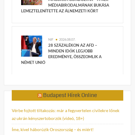
MÉDIABIRODALMÁNAK BUKÁSA
LEMEZTELENÍTETTE AZ ÁLNEMZETI KÖRT
NIF
2026.08.07.
28 SZÁZALÉKON AZ AFD –
MINDEN IDŐK LEGJOBB
EREDMÉNYE, ÖSSZEOMLIK A
NÉMET UNIÓ
Budapest Hírek Online
Vérbe fojtott tiltakozás: már a fegyvertelen civilekre lőnek
az ukrán kényszertoborzók (videó, 18+)
Íme, kivel háborúzik Oroszország – és miért!