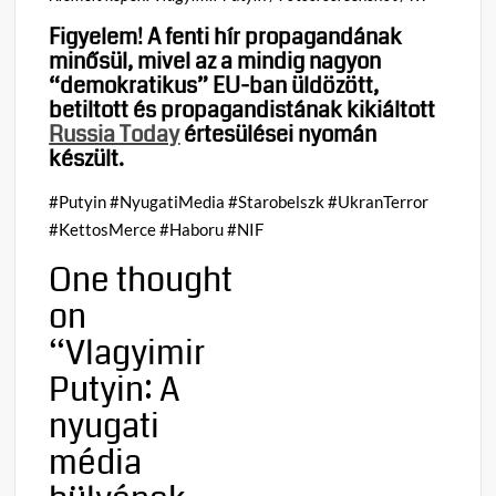
Figyelem! A fenti hír propagandának
minősül, mivel az a mindig nagyon
“demokratikus” EU-ban üldözött,
betiltott és propagandistának kikiáltott
Russia Today
értesülései nyomán
készült.
#Putyin #NyugatiMedia #Starobelszk #UkranTerror
#KettosMerce #Haboru #NIF
One thought
on
“
Vlagyimir
Putyin: A
nyugati
média