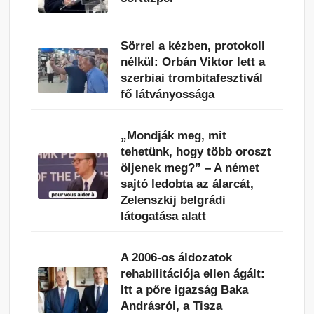
Sörrel a kézben, protokoll
nélkül: Orbán Viktor lett a
szerbiai trombitafesztivál
fő látványossága
„Mondják meg, mit
tehetünk, hogy több oroszt
öljenek meg?” – A német
sajtó ledobta az álarcát,
Zelenszkij belgrádi
látogatása alatt
A 2006-os áldozatok
rehabilitációja ellen ágált:
Itt a pőre igazság Baka
Andrásról, a Tisza