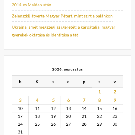
2014-es Maidan után
Zelenszkij átverte Magyar Pétert, mint sz.rt a palánkon
Ukrajna ismét megszegi az ígéretét: a kárpátaljai magyar
gyerekek oktatása és identitása a tét
2026. augusztus
h
K
s
c
p
s
v
1
2
3
4
5
6
7
8
9
10
11
12
13
14
15
16
17
18
19
20
21
22
23
24
25
26
27
28
29
30
31