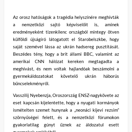
Az orosz hatóságok a tragédia helyszínére meghívták
a nemzetközi sajtó képviselőit is, aminek
eredményeként tizenkilenc országból mintegy ötven
külföldi újságíró látogatott el Starobelszkbe, hogy
saját szemével lássa az ukrán hadsereg pusztítását.
Beszédes tény, hogy a brit állami BBC, valamint az
amerikai CNN hálózat kereken megtagadta a
meghívást, és nem voltak hajlandóak beszámolni a
gyermekáldozatokat követelő ukrán háborús
bűncselekményről.
Vasszilij Nyebenzja, Oroszország ENSZ-nagykövete az
eset kapcsán kijelentette, hogy a nyugati kormányok
ismételten szemet hunynak a „neonáci kijevi rezsim”
szörnyűségei felett, és a nemzetközi fórumokon
gyakorlatilag gúnyt űznek az áldozatul esett
gyermekek emlékéből.