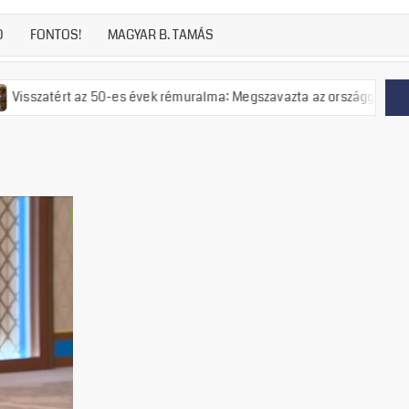
D
FONTOS!
MAGYAR B. TAMÁS
ért az 50-es évek rémuralma: Megszavazta az országgyűlés a tiszás ÁV