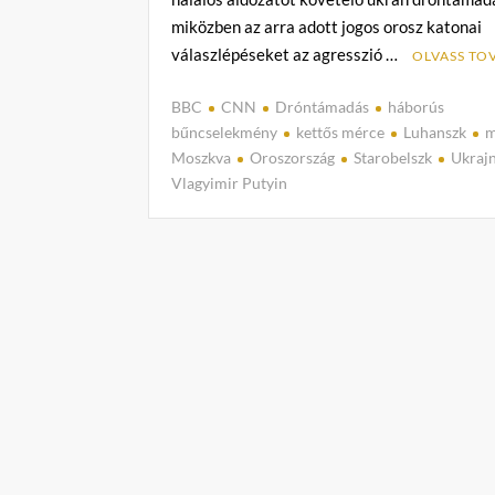
miközben az arra adott jogos orosz katonai
válaszlépéseket az agresszió …
OLVASS TO
BBC
CNN
Dróntámadás
háborús
bűncselekmény
kettős mérce
Luhanszk
m
Moszkva
Oroszország
Starobelszk
Ukraj
Vlagyimir Putyin
1
h
o
z
z
á
s
z
ó
l
á
s