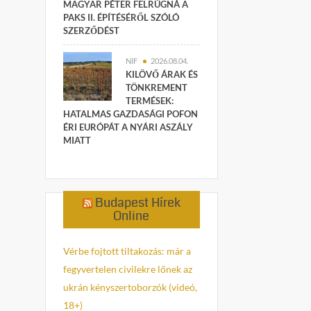
MAGYAR PÉTER FELRÚGNÁ A
PAKS II. ÉPÍTÉSÉRŐL SZÓLÓ
SZERZŐDÉST
NIF
2026.08.04.
KILÖVŐ ÁRAK ÉS
TÖNKREMENT
TERMÉSEK:
HATALMAS GAZDASÁGI POFON
ÉRI EURÓPÁT A NYÁRI ASZÁLY
MIATT
Budapest Hírek
Online
Vérbe fojtott tiltakozás: már a
fegyvertelen civilekre lőnek az
ukrán kényszertoborzók (videó,
18+)