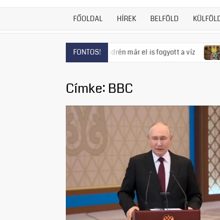
FŐOLDAL
HÍREK
BELFÖLD
KÜLFÖL
tozás fenyeget, Szentendrén már el is fogyott a víz
Visszat
FONTOS!
Címke:
BBC