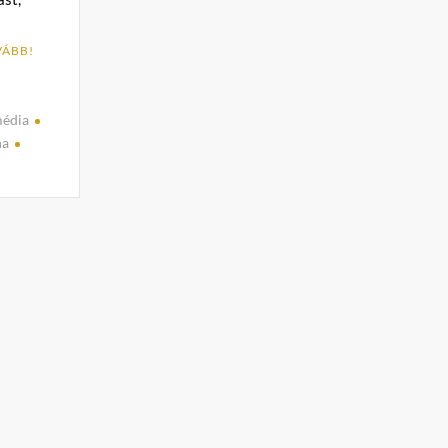
VÁBB!
édia
na