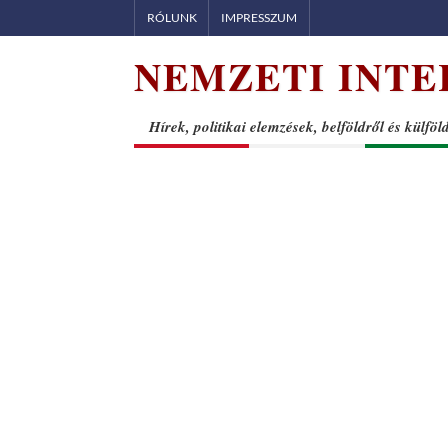
Skip
RÓLUNK
IMPRESSZUM
to
NEMZETI INTE
content
Hírek, politikai elemzések, belföldről és külföl