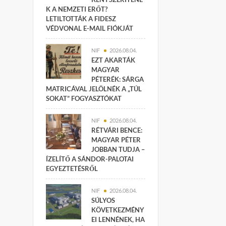
K A NEMZETI ERŐT?
LETILTOTTÁK A FIDESZ
VÉDVONAL E-MAIL FIÓKJÁT
NIF
2026.08.04.
EZT AKARTÁK
MAGYAR
PÉTERÉK: SÁRGA
MATRICÁVAL JELÖLNÉK A „TÚL
SOKAT” FOGYASZTÓKAT
NIF
2026.08.04.
RÉTVÁRI BENCE:
MAGYAR PÉTER
JOBBAN TUDJA –
ÍZELÍTŐ A SÁNDOR-PALOTAI
EGYEZTETÉSRŐL
NIF
2026.08.04.
SÚLYOS
KÖVETKEZMÉNY
EI LENNÉNEK, HA