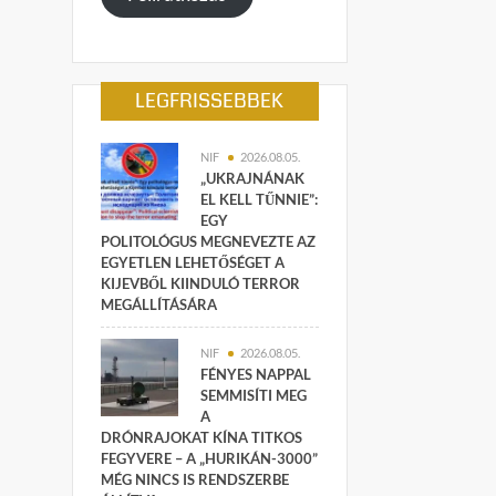
LEGFRISSEBBEK
NIF
2026.08.05.
„UKRAJNÁNAK
EL KELL TŰNNIE”:
EGY
POLITOLÓGUS MEGNEVEZTE AZ
EGYETLEN LEHETŐSÉGET A
KIJEVBŐL KIINDULÓ TERROR
MEGÁLLÍTÁSÁRA
NIF
2026.08.05.
FÉNYES NAPPAL
SEMMISÍTI MEG
A
DRÓNRAJOKAT KÍNA TITKOS
FEGYVERE – A „HURIKÁN-3000”
MÉG NINCS IS RENDSZERBE