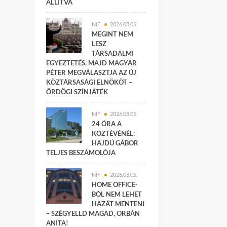
ÁLLÍTVA
NIF
2026.08.05.
MEGINT NEM
LESZ
TÁRSADALMI
EGYEZTETÉS, MAJD MAGYAR
PÉTER MEGVÁLASZTJA AZ ÚJ
KÖZTÁRSASÁGI ELNÖKÖT –
ÖRDÖGI SZÍNJÁTÉK
NIF
2026.08.05.
24 ÓRA A
KÖZTÉVÉNÉL:
HAJDÚ GÁBOR
TELJES BESZÁMOLÓJA
NIF
2026.08.05.
HOME OFFICE-
BÓL NEM LEHET
HAZÁT MENTENI
– SZÉGYELLD MAGAD, ORBÁN
ANITA!