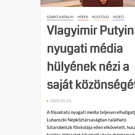
SZABÓ KATALIN
HÍREK
KÜLFÖLD
VIDEÓ
Vlagyimir Putyin
nyugati média
hülyének nézi a
saját közönségé
2026.05.31.
A fősodratú nyugati média teljesen elhallgat
Luhanszki Népköztársaságban található
Sztarobelszk főiskolája ellen elkövetett, hu
halálos áldozatot követelő ukrán dróntámad