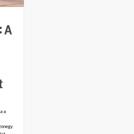
: A
t
ja a
szonegy
ást,