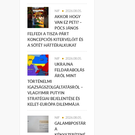
NIF
2026.08.05.
AKKOR HOGY
VAN EZ PETI? –
PÓCS JÁNOS
FELFEDI A TISZA-PÁRT
KONCEPCIÓS KITERVELŐIT ÉS
A SÖTÉT HÁTTÉRALKUKAT
NIF
2026.08.05.
UKRAJNA
FELDARABOLÁS
ÁRÓL MINT
TÖRTÉNELMI
IGAZSÁGSZOLGÁLTATÁSRÓL –
VLAGYIMIR PUTYIN
STRATÉGIAI BEJELENTÉSE ÉS
KELET-EURÓPA DILEMMÁJA
NIF
2026.08.05.
GALAMBPOSTÁR
A
KÉNYSZERÍTENÉ