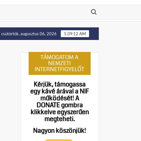
Search for:
H felállítását!
Putyin: Ukrajna nyugati területei előbb-ut
csütörtök, augusztus 06, 2026
1:39:13 AM
TÁMOGATOM A
NEMZETI
INTERNETFIGYELŐT
Kérjük, támogassa
egy kávé árával a NIF
működését!
A
DONATE gombra
klikkelve egyszerűen
megteheti.
Nagyon köszönjük!