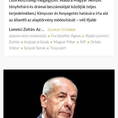
(Szerkesztőségi megjegyzés: Alább a Magyar Nemzet
tényfeltáró és drámai beszámolóját közöljük teljes
terjedelmében.) Kényszer és fenyegetés hatására írta alá
az államfő az alaptörvény módosítását – véli ifjabb
Lomnici Zoltán. Az …
OLVASS TOVÁBB!
alaptörvény-módosítás
Forsthoffer Ágnes
ifjabb Lomnici
C
Zoltán
közjogi erőszak
Magyar Péter
NIF
Orbán
o
Viktor
Sulyok Tamás
Tisza párt
m
m
e
n
t
on
Sulyo
Tamá
kénys
és
fenye
hatás