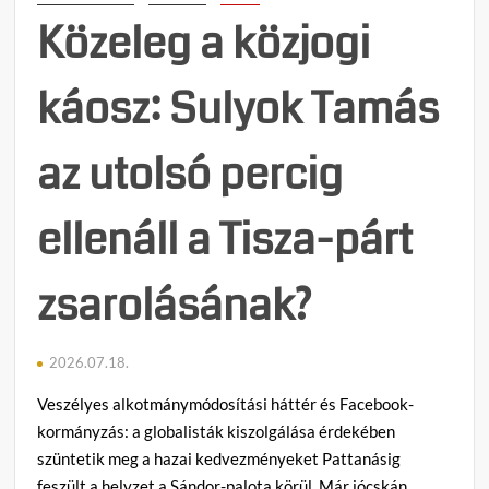
tarta
Közeleg a közjogi
17.
alapt
káosz: Sulyok Tamás
(videó
az utolsó percig
ellenáll a Tisza-párt
zsarolásának?
2026.07.18.
Veszélyes alkotmánymódosítási háttér és Facebook-
kormányzás: a globalisták kiszolgálása érdekében
szüntetik meg a hazai kedvezményeket Pattanásig
feszült a helyzet a Sándor-palota körül. Már jócskán