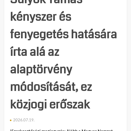
a
z
kényszer és
saját
é
jogfos
s
is
h
fenyegetés hatására
szíve
e
z
írta alá az
alaptörvény
módosítását, ez
közjogi erőszak
2026.07.19.