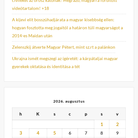
civileket az orosz katonák! Megrázó, magyarra fordított
videótartalom! +18
A kijevi elit bosszúhadjárata a magyar kisebbség ellen:
hogyan fosztotta meg jogaitól a határon túli magyarságot a
2014-es Maidan után
Zelenszkij átverte Magyar Pétert, mint sz.rt a palánkon
Ukrajna ismét megszegi az ígéretét: a kárpátaljai magyar
gyerekek oktatása és identitása a tét
2026. augusztus
h
K
s
c
p
s
v
1
2
3
4
5
6
7
8
9