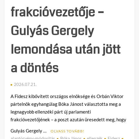
frakcióvezetője –
Gulyás Gergely
lemondása után jött
a döntés
2026.07.21.
A Fidesz kibővített országos elnöksége és Orbán Viktor
pártelnök egyhangúlag Bóka Jánost választotta meg a
legnagyobb ellenzéki párt új parlamenti
frakcióvezetőjének – a poszt azután üresedett meg, hogy
Gulyás Gergely …
OLVASS TOVÁBB!
alaptörvény-módosítás
Bóka János
ellenzék
Fidesz