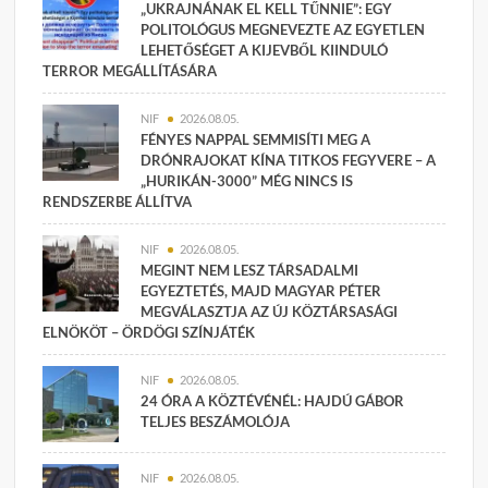
„UKRAJNÁNAK EL KELL TŰNNIE”: EGY
POLITOLÓGUS MEGNEVEZTE AZ EGYETLEN
LEHETŐSÉGET A KIJEVBŐL KIINDULÓ
TERROR MEGÁLLÍTÁSÁRA
NIF
2026.08.05.
FÉNYES NAPPAL SEMMISÍTI MEG A
DRÓNRAJOKAT KÍNA TITKOS FEGYVERE – A
„HURIKÁN-3000” MÉG NINCS IS
RENDSZERBE ÁLLÍTVA
NIF
2026.08.05.
MEGINT NEM LESZ TÁRSADALMI
EGYEZTETÉS, MAJD MAGYAR PÉTER
MEGVÁLASZTJA AZ ÚJ KÖZTÁRSASÁGI
ELNÖKÖT – ÖRDÖGI SZÍNJÁTÉK
NIF
2026.08.05.
24 ÓRA A KÖZTÉVÉNÉL: HAJDÚ GÁBOR
TELJES BESZÁMOLÓJA
NIF
2026.08.05.