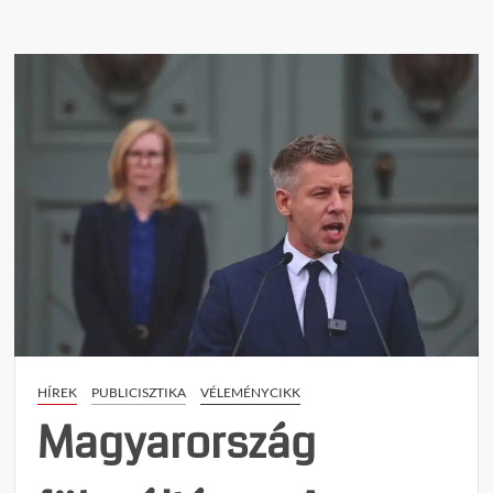
e
n
t
on
Orbá
Balázs
Megke
Magya
weima
HÍREK
PUBLICISZTIKA
VÉLEMÉNYCIKK
Magyarország