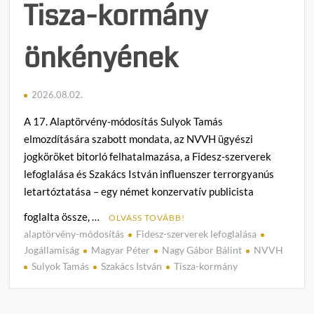
Tisza-kormány
önkényének
2026.08.02.
A 17. Alaptörvény-módosítás Sulyok Tamás
elmozdítására szabott mondata, az NVVH ügyészi
jogköröket bitorló felhatalmazása, a Fidesz-szerverek
lefoglalása és Szakács István influenszer terrorgyanús
letartóztatása – egy német konzervatív publicista
foglalta össze, …
OLVASS TOVÁBB!
alaptörvény-módosítás
Fidesz-szerverek lefoglalása
C
Jogállamiság
Magyar Péter
Nagy Gábor Bálint
NVVH
o
Sulyok Tamás
Szakács István
Tisza-kormány
m
m
e