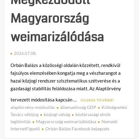
Magyarország
weimarizálódása
2026.07.08.
Orbán Balázs a közösségi oldalán közzétett, rendkívül
fajsúlyos elemzésében kongatja meg a vészharangot a
hazai közjogi rendszer szisztematikus szétverése és a
gazdasági stabilitás feláldozása miatt. Az Alaptörvény
tervezett módosítása kapcsán …
OLVASS TOVÁBB!
alaptörvény-módosítás
államadósság GDP
Költségvetési
C
Tanács vétójog
közjogi válság
köztársasági elnök
o
legitimitás
Magyarország weimarizálódása
Nemzeti
m
InternetFigyelő
Orbán Balázs Facebook bejegyzés
m