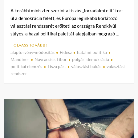
A korábbi miniszter szerint a tiszás „forradalmi elit” tort
ül a demokrácia felett, és Európa leginkább korlátozó
választási rendszerét erőlteti az országra Rendkívül
súlyos, a hazai politikai palettát alapjaiban megrázó …
OLVASS TOVÁBB!
alaptörvény-módosítás
Fidesz
hatalmi politika
C
Mandiner
Navracsics Tibor
polgári demokrácia
o
politikai elemzés
Tisza párt
választási bukás
választási
m
rendszer
m
e
n
t
on
Navra
Tibor
kemé
ítélete