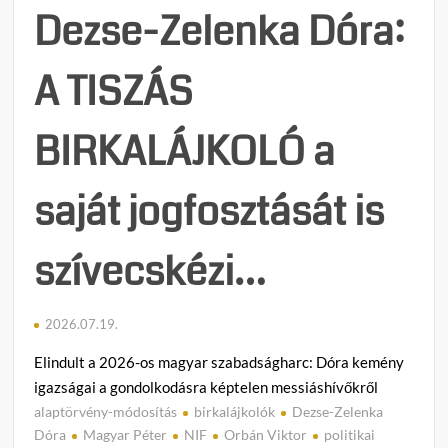
Fides
g
Dezse-Zelenka Dóra:
új
y
frakci
z
A TISZÁS
–
é
Gulyá
s
Gerge
h
BIRKALÁJKOLÓ a
lemon
e
után
z
jött
saját jogfosztását is
a
dönté
szívecskézi…
2026.07.19.
Elindult a 2026-os magyar szabadságharc: Dóra kemény
igazságai a gondolkodásra képtelen messiáshívőkről
alaptörvény-módosítás
birkalájkolók
Dezse-Zelenka
1
Dóra
Magyar Péter
NIF
Orbán Viktor
politikai