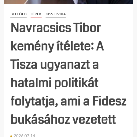
ellenál
a
BELFÖLD
HÍREK
KISS ELVIRA
Tisza-
párt
Navracsics Tibor
zsaro
kemény ítélete: A
Tisza ugyanazt a
hatalmi politikát
folytatja, ami a Fidesz
bukásához vezetett
2026.07.14.