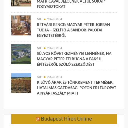
MATRICÁVAL JELÖLNÉK A „TÚL SOKAT”
FOGYASZTÓKAT
NIF
2026.08.04.
RÉTVÁRI BENCE: MAGYAR PÉTER JOBBAN
TUDJA – ÍZELÍTŐ A SÁNDOR-PALOTAI
EGYEZTETÉSRŐL
NIF
2026.08.04.
SÚLYOS KÖVETKEZMÉNYEI LENNÉNEK, HA
MAGYAR PÉTER FELRÚGNÁ A PAKS II.
ÉPÍTÉSÉRŐL SZÓLÓ SZERZŐDÉST
NIF
2026.08.04.
KILÖVŐ ÁRAK ÉS TÖNKREMENT TERMÉSEK:
HATALMAS GAZDASÁGI POFON ÉRI EURÓPÁT
A NYÁRI ASZÁLY MIATT
Budapest Hírek Online