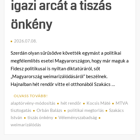
igazi arcát a tiszás
önkény
2026.07.08.
Szerdán olyan sűrűsödve követték egymást a politikai
megfélemlítés esetei Magyarországon, hogy már maguk a
Fidesz politikusai is nyíltan diktatúráról, sőt
„Magyarország weimarizálódásáról” beszélnek.
Hajnalban hét rendőr vitte el otthonából Szakács …
OLVASS TOVÁBB!
alaptörvény-módosítás
hét rendőr
Kocsis Máté
MTVA
C
tisztogatás
Orbán Balázs
politikai megtorlás
Szakács
o
István
tiszás önkény
Véleményszabadság
m
weimarizálódás
m
e