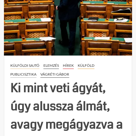
KÜLFÖLDI SAJTÓ
ELEMZÉS
HÍREK
KÜLFÖLD
PUBLICISZTIKA
VÁGRÉTI GÁBOR
Ki mint veti ágyát,
úgy alussza álmát,
avagy megágyazva a