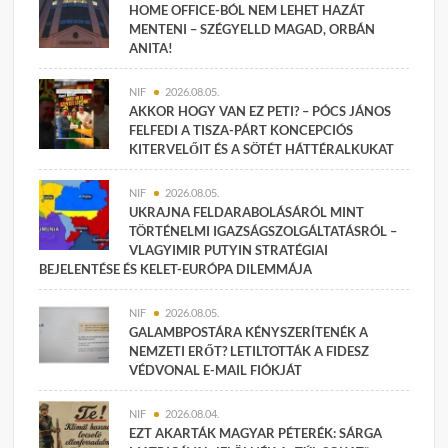
HOME OFFICE-BÓL NEM LEHET HAZÁT
MENTENI – SZÉGYELLD MAGAD, ORBÁN
ANITA!
NIF
2026.08.05.
AKKOR HOGY VAN EZ PETI? – PÓCS JÁNOS
FELFEDI A TISZA-PÁRT KONCEPCIÓS
KITERVELŐIT ÉS A SÖTÉT HÁTTÉRALKUKAT
NIF
2026.08.05.
UKRAJNA FELDARABOLÁSÁRÓL MINT
TÖRTÉNELMI IGAZSÁGSZOLGÁLTATÁSRÓL –
VLAGYIMIR PUTYIN STRATÉGIAI
BEJELENTÉSE ÉS KELET-EURÓPA DILEMMÁJA
NIF
2026.08.05.
GALAMBPOSTÁRA KÉNYSZERÍTENÉK A
NEMZETI ERŐT? LETILTOTTÁK A FIDESZ
VÉDVONAL E-MAIL FIÓKJÁT
NIF
2026.08.04.
EZT AKARTÁK MAGYAR PÉTERÉK: SÁRGA