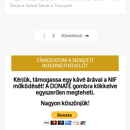
o
Tamás
Sulyok Tamás
Tisza párt
m
m
e
Bejegyzések
n
1
2
Következő
t
lapozása
on
Magya
fölgyú
TÁMOGATOM A NEMZETI
–
INTERNETFIGYELŐT
A
jogál
Kérjük, támogassa egy kávé árával a NIF
kivég
működését!
A DONATE gombra klikkelve
a
egyszerűen megteheti.
„magy
Néró”
Nagyon köszönjük!
kezét