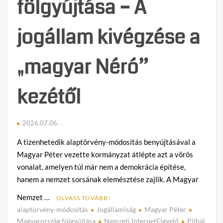
fölgyújtása – A
jogállam kivégzése a
„magyar Néró”
kezétől
2026.07.06.
A tizenhetedik alaptörvény-módosítás benyújtásával a
Magyar Péter vezette kormányzat átlépte azt a vörös
vonalat, amelyen túl már nem a demokrácia építése,
hanem a nemzet sorsának elemésztése zajlik. A Magyar
Nemzet …
OLVASS TOVÁBB!
alaptörvény-módosítás
Jogállamiság
Magyar Péter
C
Magyarország fölgyújtása
Nemzeti InternetFigyelő
Pilhál