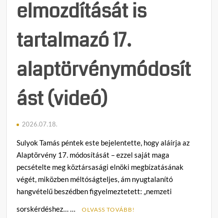
elmozdítását is
tartalmazó 17.
alaptörvénymódosít
ást (videó)
2026.07.18.
Sulyok Tamás péntek este bejelentette, hogy aláírja az
Alaptörvény 17. módosítását – ezzel saját maga
pecsételte meg köztársasági elnöki megbízatásának
végét, miközben méltóságteljes, ám nyugtalanító
hangvételű beszédben figyelmeztetett: „nemzeti
sorskérdéshez… …
OLVASS TOVÁBB!