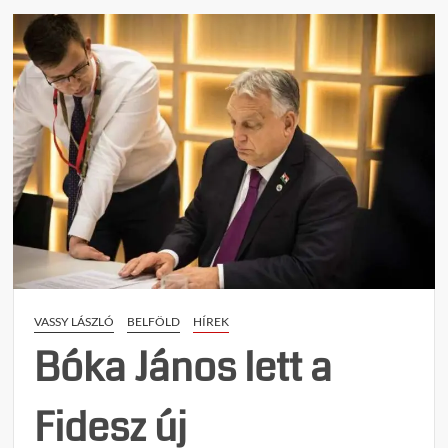
n
t
on
Ki
mint
veti
ágyát
úgy
aluss
álmát
avagy
megá
a
Tisza-
VASSY LÁSZLÓ
BELFÖLD
HÍREK
korm
önkén
Bóka János lett a
Fidesz új