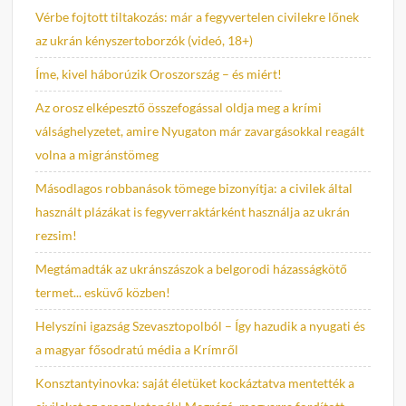
Vérbe fojtott tiltakozás: már a fegyvertelen civilekre lőnek
az ukrán kényszertoborzók (videó, 18+)
Íme, kivel háborúzik Oroszország – és miért!
Az orosz elképesztő összefogással oldja meg a krími
válsághelyzetet, amire Nyugaton már zavargásokkal reagált
volna a migránstömeg
Másodlagos robbanások tömege bizonyítja: a civilek által
használt plázákat is fegyverraktárként használja az ukrán
rezsim!
Megtámadták az ukránszászok a belgorodi házasságkötő
termet... esküvő közben!
Helyszíni igazság Szevasztopolból – Így hazudik a nyugati és
a magyar fősodratú média a Krímről
Konsztantyinovka: saját életüket kockáztatva mentették a