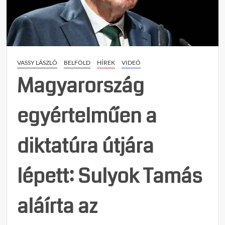
írta
alá
az
alapt
módos
VASSY LÁSZLÓ
BELFÖLD
HÍREK
VIDEÓ
ez
közjog
Magyarország
erősz
egyértelműen a
diktatúra útjára
lépett: Sulyok Tamás
aláírta az