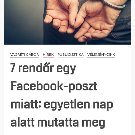
A
Tisza
ugyan
a
hatal
politi
folyta
ami
VÁGRÉTI GÁBOR
HÍREK
PUBLICISZTIKA
VÉLEMÉNYCIKK
a
Fides
7 rendőr egy
bukás
vezet
Facebook-poszt
miatt: egyetlen nap
alatt mutatta meg