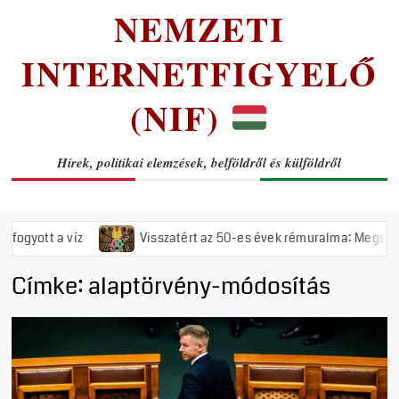
NEMZETI
INTERNETFIGYELŐ
(NIF)
Hírek, politikai elemzések, belföldről és külföldről
Visszatért az 50-es évek rémuralma: Megszavazta az országgyűlés a t
Címke:
alaptörvény-módosítás