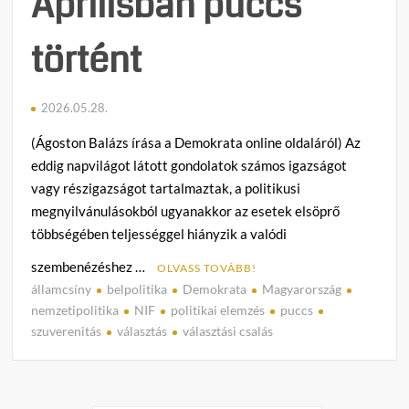
Áprilisban puccs
történt
2026.05.28.
(Ágoston Balázs írása a Demokrata online oldaláról) Az
eddig napvilágot látott gondolatok számos igazságot
vagy részigazságot tartalmaztak, a politikusi
megnyilvánulásokból ugyanakkor az esetek elsöprő
többségében teljességgel hiányzik a valódi
szembenézéshez …
OLVASS TOVÁBB!
államcsíny
belpolitika
Demokrata
Magyarország
C
nemzetipolitika
NIF
politikai elemzés
puccs
o
szuverenitás
választás
választási csalás
m
m
e
n