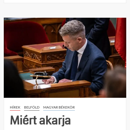
Belesé
Toroc
Magy
Péter
csapd
HÍREK
BELFÖLD
MAGYAR BÉKEKÖR
Miért akarja