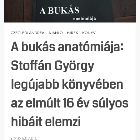
hatal
politi
folyta
ami
CZEGLÉDI ANDREA
AJÁNLÓ
HÍREK
KÖNYV
a
Fides
A bukás anatómiája:
bukás
vezet
Stoffán György
legújabb könyvében
az elmúlt 16 év súlyos
hibáit elemzi
2026.07.03.