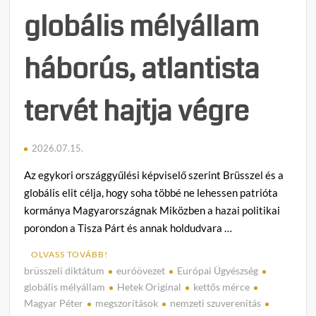
globális mélyállam
háborús, atlantista
tervét hajtja végre
2026.07.15.
Az egykori országgyűlési képviselő szerint Brüsszel és a
globális elit célja, hogy soha többé ne lehessen patrióta
kormánya Magyarországnak Miközben a hazai politikai
porondon a Tisza Párt és annak holdudvara …
OLVASS TOVÁBB!
brüsszeli diktátum
euróövezet
Európai Ügyészség
C
globális mélyállam
Hetek Original
kettős mérce
o
Magyar Péter
megszorítások
nemzeti szuverenitás