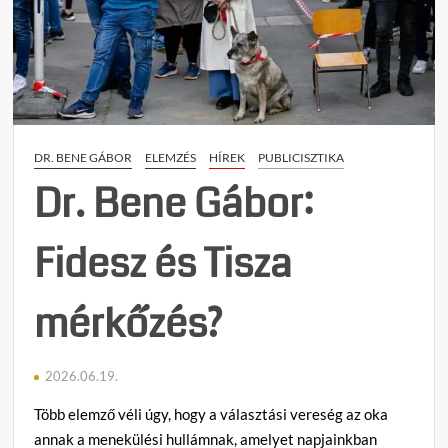
Györ
legúj
könyv
az
elmúl
16
év
DR. BENE GÁBOR
ELEMZÉS
HÍREK
PUBLICISZTIKA
súlyo
hibáit
Dr. Bene Gábor:
elemz
Fidesz és Tisza
mérkőzés?
2026.06.19.
Több elemző véli úgy, hogy a választási vereség az oka
annak a menekülési hullámnak, amelyet napjainkban