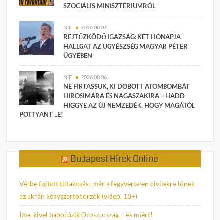
SZOCIÁLIS MINISZTÉRIUMRÓL
NIF
2026.08.07.
REJTŐZKÖDŐ IGAZSÁG: KÉT HÓNAPJA
HALLGAT AZ ÜGYÉSZSÉG MAGYAR PÉTER
ÜGYÉBEN
NIF
2026.08.06.
NE FIRTASSUK, KI DOBOTT ATOMBOMBÁT
HIROSIMÁRA ÉS NAGASZAKIRA – HADD
HIGGYE AZ ÚJ NEMZEDÉK, HOGY MAGÁTÓL
POTTYANT LE!
Budapest Hírek Online
Vérbe fojtott tiltakozás: már a fegyvertelen civilekre lőnek
az ukrán kényszertoborzók (videó, 18+)
Íme, kivel háborúzik Oroszország – és miért!