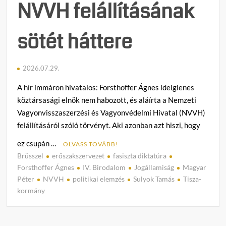
NVVH felállításának
sötét háttere
2026.07.29.
A hír immáron hivatalos: Forsthoffer Ágnes ideiglenes
köztársasági elnök nem habozott, és aláírta a Nemzeti
Vagyonvisszaszerzési és Vagyonvédelmi Hivatal (NVVH)
felállításáról szóló törvényt. Aki azonban azt hiszi, hogy
ez csupán …
OLVASS TOVÁBB!
Brüsszel
erőszakszervezet
fasiszta diktatúra
C
Forsthoffer Ágnes
IV. Birodalom
Jogállamiság
Magyar
o
Péter
NVVH
politikai elemzés
Sulyok Tamás
Tisza-
m
kormány
m
e
n