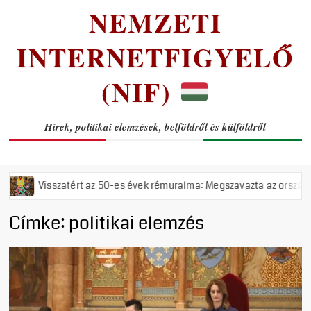
NEMZETI
INTERNETFIGYELŐ
(NIF)
Hírek, politikai elemzések, belföldről és külföldről
50-es évek rémuralma: Megszavazta az országgyűlés a tiszás ÁVH felál
Címke:
politikai elemzés