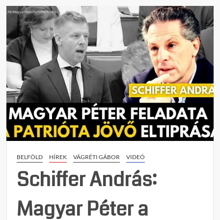
t
on
Neve
nevén
Megke
a
fasiz
kora
–
Az
NVV
feláll
sötét
hátte
BELFÖLD
HÍREK
VÁGRÉTI GÁBOR
VIDEÓ
Schiffer András:
Magyar Péter a