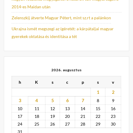
2014-es Maidan után
Zelenszkij átverte Magyar Pétert, mint sz.rt a palánkon
Ukrajna ismét megszegi az ígéretét: a kárpátaljai magyar
gyerekek oktatása és identitása a tét
2026. augusztus
h
K
s
c
p
s
v
1
2
3
4
5
6
7
8
9
10
11
12
13
14
15
16
17
18
19
20
21
22
23
24
25
26
27
28
29
30
31