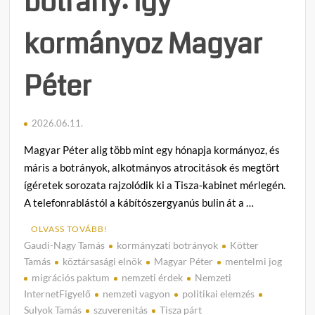
botrány: így
Párt
köztá
kormányoz Magyar
elnök
elmoz
irányu
Péter
terve
2026.06.11.
Magyar Péter alig több mint egy hónapja kormányoz, és
máris a botrányok, alkotmányos atrocitások és megtört
ígéretek sorozata rajzolódik ki a Tisza-kabinet mérlegén.
A telefonrablástól a kábítószergyanús bulin át a …
OLVASS TOVÁBB!
Gaudi-Nagy Tamás
kormányzati botrányok
Kötter
2
Tamás
köztársasági elnök
Magyar Péter
mentelmi jog
h
migrációs paktum
nemzeti érdek
Nemzeti
o
InternetFigyelő
nemzeti vagyon
politikai elemzés
z
Sulyok Tamás
szuverenitás
Tisza párt