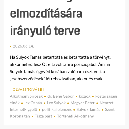
elmozdítására
irányuló terve
2026.06.14.
Ha Sulyok Tamás betartotta és betartatta a törvényt,
akkor nehéz lesz Őt eltávolítani a pozíciójából. Ám ha
Sulyok Tamás ügyvéd korában valóban részt vett a
„zsebszerződések” létrehozásában, akkor és csak …
OLVASS TOVÁBB!
Alkotmánybíróság
dr. Bene Gábor
közjog
köztársasági
C
elnök
lex Orbán
Lex Sulyok
Magyar Péter
Nemzeti
o
InternetFigyelő
politikai elemzés
Sulyok Tamás
Szent
m
Korona tan
Tisza párt
Történeti Alkotmány
m
e