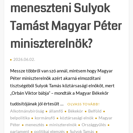
meneszteni Sulyok
Tamást Magyar Péter
miniszterelnök?
2026.06.02.
Messze többről van szó annál, mintsem hogy Magyar
Péter miniszterelnök azért akarná elmozdítani
tisztségéből Sulyok Tamás köztársasági elnököt, mert
„Orbán Viktor bábja” – mondták a Magyar Békekör
tudósítójának jól értesült …
OLVASS TOVÁBB!
Alkotmánybíróság
államfő
Békekör
Belföld
C
belpolitika
kormányfő
köztársasági elnök
Magyar
o
Péter
menesztés
miniszterelnök
Országgyűlés
m
parlament
politikai elemzés
Sulyok Tamás