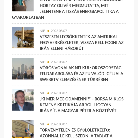
HORTAY OLIVÉR MEGMUTATTA, MIT
JELENTENE A TISZÁS ENERGIAPOLITIKA A
GYAKORLATBAN
NIF
2026.08.07.
VÉSZESEN LECSÖKKENTEK AZ AMERIKAI
FEGYVERKÉSZLETEK, VISSZA KELL FOGNI AZ
IRÁN ELLENI HÁBORÚT
NIF
2026.08.07.
VÖRÖS VONALAK NÉLKÜL: OROSZORSZÁG
FELDARABOLÁSA ÉS AZ EU VALÓDI CÉLJAI A
SWEBBTV ELEMZÉSÉNEK TÜKRÉBEN
NIF
2026.08.07.
„KI MER MÉG ODAMENNI?” – BORSA MIKLÓS
KEMÉNY KRITIKÁJA ARRÓL, HOGYAN
IRÁNYÍTJA MAGYAR PÉTER A KÖZTÉVÉT
NIF
2026.08.07.
TÖRVÉNYTELEN ÉS GYŰLÖLETKELTŐ:
AZONNAL LE KELL SZEDNI A TÁBLÁT A