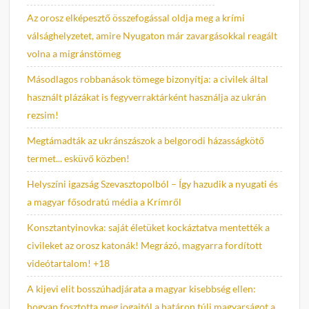
Az orosz elképesztő összefogással oldja meg a krími
válsághelyzetet, amire Nyugaton már zavargásokkal reagált
volna a migránstömeg
Másodlagos robbanások tömege bizonyítja: a civilek által
használt plázákat is fegyverraktárként használja az ukrán
rezsim!
Megtámadták az ukránszászok a belgorodi házasságkötő
termet... esküvő közben!
Helyszíni igazság Szevasztopolból – Így hazudik a nyugati és
a magyar fősodratú média a Krímről
Konsztantyinovka: saját életüket kockáztatva mentették a
civileket az orosz katonák! Megrázó, magyarra fordított
videótartalom! +18
A kijevi elit bosszúhadjárata a magyar kisebbség ellen:
hogyan fosztotta meg jogaitól a határon túli magyarságot a