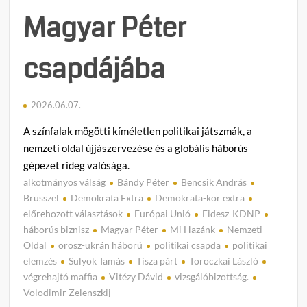
Magyar Péter
csapdájába
2026.06.07.
A színfalak mögötti kíméletlen politikai játszmák, a
nemzeti oldal újjászervezése és a globális háborús
gépezet rideg valósága.
alkotmányos válság
Bándy Péter
Bencsik András
C
Brüsszel
Demokrata Extra
Demokrata-kör extra
o
előrehozott választások
Európai Unió
Fidesz-KDNP
m
háborús biznisz
Magyar Péter
Mi Hazánk
Nemzeti
m
Oldal
orosz-ukrán háború
politikai csapda
politikai
e
elemzés
Sulyok Tamás
Tisza párt
Toroczkai László
n
végrehajtó maffia
Vitézy Dávid
vizsgálóbizottság.
t
Volodimir Zelenszkij
on