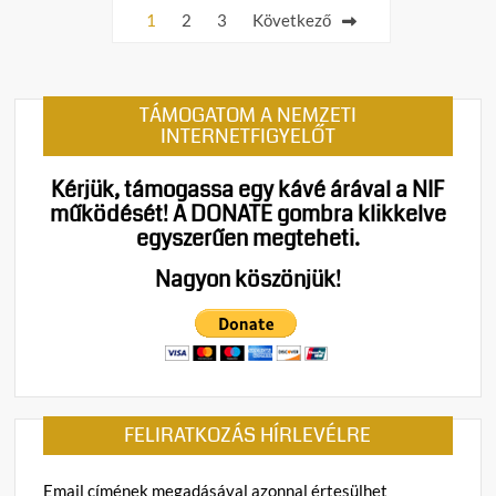
Bejegyzések
1
2
3
Következő
t
lapozása
on
Áprili
puccs
TÁMOGATOM A NEMZETI
történ
INTERNETFIGYELŐT
Kérjük, támogassa egy kávé árával a NIF
működését!
A DONATE gombra klikkelve
egyszerűen megteheti.
Nagyon köszönjük!
FELIRATKOZÁS HÍRLEVÉLRE
Email címének megadásával azonnal értesülhet