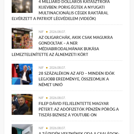
4 MILLIÁRD DOLLÁROS KATASZTRÓFA
KIJEVBEN: PORIG ÉGTEK A NYUGATI
MULTINACIONÁLIS CÉGEK RAKTÁRAI,
ELVÉRZETT A PATRIOT LÉGVÉDELEM (VIDEÓK)
NIF
2026.08.07.
AZ OLIGARCHÁK, AKIK CSAK MAGUKRA
GONDOLTAK – A NER
MÉDIABIRODALMÁNAK BUKÁSA
LEMEZTELENÍTETTE AZ ÁLNEMZETI KÖRT
NIF
2026.08.07.
28 SZÁZALÉKON AZ AFD – MINDEN IDŐK
LEGJOBB EREDMÉNYE, ÖSSZEOMLIK A
NÉMET UNIÓ
NIF
2026.08.07.
FILEP DÁVID FELJELENTETTE MAGYAR
PÉTERT: AZ ADÓFIZETŐK PÉNZÉN PÖRÖG A
TISZÁS BIZNISZ A YOUTUBE-ON
NIF
2026.08.07.
A TŐZSDÉN VESZNÉNEK ODA A CSALÁDOK: