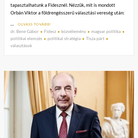
tapasztalhatunk a Fidesznél. Nézzük, mit is mondott
Orbán Viktor a földrengésszerű választási vereség után:
…
OLVASS TOVÁBB!
dr. Bene Gábor
Fidesz
közvélemény
magyar politika
C
politikai elemzés
politikai stratégia
Tisza párt
o
választások
m
m
e
n
t
on
Dr.
Bene
Gábor
Fides
és
Tisza
mérkő