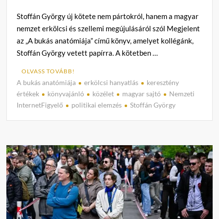
Stoffán György új kötete nem pártokról, hanem a magyar
nemzet erkölcsi és szellemi megújulásáról szól Megjelent
az „A bukás anatómiája” című könyv, amelyet kollégánk,
Stoffán György vetett papírra. A kötetben …
OLVASS TOVÁBB!
A bukás anatómiája
erkölcsi hanyatlás
keresztény
C
értékek
könyvajánló
közélet
magyar sajtó
Nemzeti
o
InternetFigyelő
politikai elemzés
Stoffán György
m
m
e
n
t
on
A
bukás
anató
Stoffá