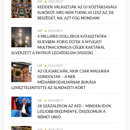
NIF
2026.08.07.
KEDDEN VÁLASZTJÁK AZ ÚJ KÖZTÁRSASÁGI
ELNÖKÖT: MÉG NEM TUDNI, KI LESZ AZ, DE
BESZÉDET, NA, AZT FOG MONDANI
NIF
2026.08.07.
4 MILLIÁRD DOLLÁROS KATASZTRÓFA
KIJEVBEN: PORIG ÉGTEK A NYUGATI
MULTINACIONÁLIS CÉGEK RAKTÁRAI,
ELVÉRZETT A PATRIOT LÉGVÉDELEM (VIDEÓK)
NIF
2026.08.07.
AZ OLIGARCHÁK, AKIK CSAK MAGUKRA
GONDOLTAK – A NER
MÉDIABIRODALMÁNAK BUKÁSA
LEMEZTELENÍTETTE AZ ÁLNEMZETI KÖRT
NIF
2026.08.07.
28 SZÁZALÉKON AZ AFD – MINDEN IDŐK
LEGJOBB EREDMÉNYE, ÖSSZEOMLIK A
NÉMET UNIÓ
NIF
2026.08.07.