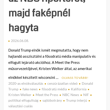
majd faképnél
hagyta
2026.06.08.
Donald Trump elnök ismét megmutatta, hogy nem
hajlandó asszisztálni a fősodratú média manipulatív és
elfogult lejárató akcióihoz. A Meet the Press
műsorvezetőjével, Kristen Welker által, az amerikai
elnökkel készített wisconsini …
OLVASS TOVÁBB!
2020-as elnökválasztás
cenzúrázatlan videó
Donald
C
Trump
fake news
fősodratú média
Kalifornia
o
Kristen Welker
Meet the Press
NBC News
NIF
m
politikai elfogultság
sajtóbotrány
Trump interjú
m
választási csalás