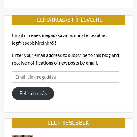
csalás
mítos
FELIRATKOZÁS HÍRLEVÉLRE
Email címének megadásával azonnal értesülhet
legfrissebb híreinkről!
Enter your email address to subscribe to this blog and
receive notifications of new posts by email.
Email
cím
megadása
Feliratkozás
LEGFRISSEBBEK