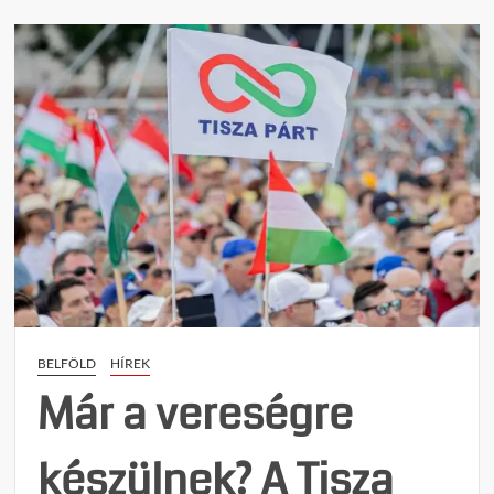
e
n
t
on
Politi
terror
a
munka
Kötel
tette
alkal
a
Tiszá
szava
egy
BELFÖLD
HÍREK
cégve
Már a vereségre
készülnek? A Tisza