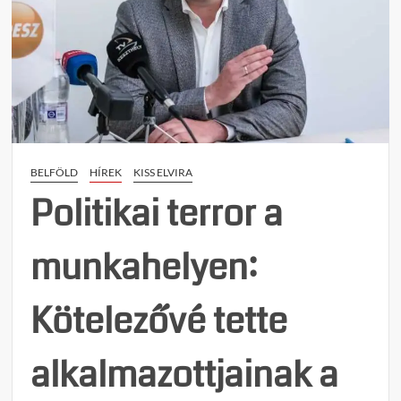
szava
vásár
szerve
Magy
Péter
bizal
kabin
BELFÖLD
HÍREK
KISS ELVIRA
Politikai terror a
munkahelyen:
Kötelezővé tette
alkalmazottjainak a