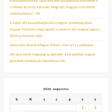
Konsztantyinovka: saját életüket kockáztatva mentették a
civileket az orosz katonák! Megrázó, magyarra fordított
videótartalom! +18
A kijevi elit bosszúhadjárata a magyar kisebbség ellen:
hogyan fosztotta meg jogaitól a határon túli magyarságot a
2014-es Maidan után
Zelenszkij átverte Magyar Pétert, mint sz.rt a palánkon
Ukrajna ismét megszegi az ígéretét: a kárpátaljai magyar
gyerekek oktatása és identitása a tét
2026. augusztus
h
K
s
c
p
s
v
1
2