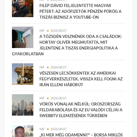
FILEP DÁVID FELJELENTETTE MAGYAR
PÉTERT: AZ ADÓFIZETŐK PÉNZÉN PÖRÖG A
TISZÁS BIZNISZ A YOUTUBE-ON
NIF
2026.08.07.
A TŐZSDÉN VESZNÉNEK ODA A CSALÁDOK:
HORTAY OLIVÉR MEGMUTATTA, MIT
JELENTENE A TISZÁS ENERGIAPOLITIKA A
GYAKORLATBAN
NIF
2026.08.07.
VÉSZESEN LECSÖKKENTEK AZ AMERIKAI
FEGYVERKÉSZLETEK, VISSZA KELL FOGNI AZ
IRÁN ELLENI HÁBORÚT
NIF
2026.08.07.
VÖRÖS VONALAK NÉLKÜL: OROSZORSZÁG
FELDARABOLÁSA ÉS AZ EU VALÓDI CÉLJAI A
SWEBBTV ELEMZÉSÉNEK TÜKRÉBEN
NIF
2026.08.07.
„KI MER MÉG ODAMENNI?” – BORSA MIKLÓS