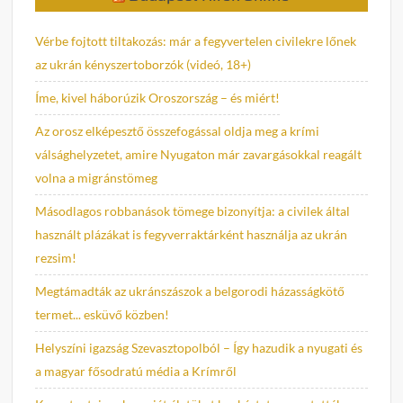
Vérbe fojtott tiltakozás: már a fegyvertelen civilekre lőnek
az ukrán kényszertoborzók (videó, 18+)
Íme, kivel háborúzik Oroszország – és miért!
Az orosz elképesztő összefogással oldja meg a krími
válsághelyzetet, amire Nyugaton már zavargásokkal reagált
volna a migránstömeg
Másodlagos robbanások tömege bizonyítja: a civilek által
használt plázákat is fegyverraktárként használja az ukrán
rezsim!
Megtámadták az ukránszászok a belgorodi házasságkötő
termet... esküvő közben!
Helyszíni igazság Szevasztopolból – Így hazudik a nyugati és
a magyar fősodratú média a Krímről