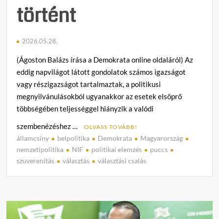
történt
2026.05.28.
(Ágoston Balázs írása a Demokrata online oldaláról) Az
eddig napvilágot látott gondolatok számos igazságot
vagy részigazságot tartalmaztak, a politikusi
megnyilvánulásokból ugyanakkor az esetek elsöprő
többségében teljességgel hiányzik a valódi
szembenézéshez …
OLVASS TOVÁBB!
államcsíny
belpolitika
Demokrata
Magyarország
C
nemzetipolitika
NIF
politikai elemzés
puccs
o
szuverenitás
választás
választási csalás
m
m
e
n
t