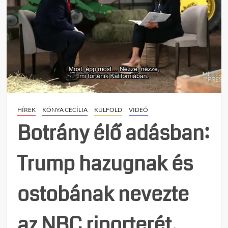
HÍREK
KÓNYA CECÍLIA
KÜLFÖLD
VIDEÓ
Botrány élő adásban:
Trump hazugnak és
ostobának nevezte
az NBC riporterét,