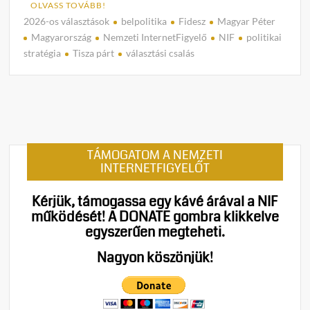
OLVASS TOVÁBB!
2026-os választások
belpolitika
Fidesz
Magyar Péter
C
Magyarország
Nemzeti InternetFigyelő
NIF
politikai
o
stratégia
Tisza párt
választási csalás
m
m
e
n
t
on
TÁMOGATOM A NEMZETI
Már
INTERNETFIGYELŐT
a
veres
Kérjük, támogassa egy kávé árával a NIF
készü
működését!
A DONATE gombra klikkelve
A
egyszerűen megteheti.
Tisza
Párt
Nagyon köszönjük!
elkez
felépí
a
„válas