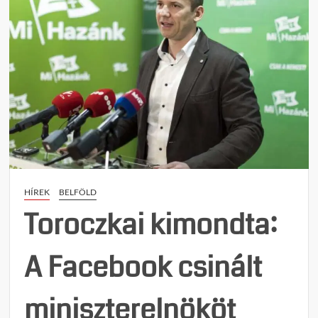
on
Áprili
puccs
történ
HÍREK
BELFÖLD
Toroczkai kimondta:
A Facebook csinált
miniszterelnököt