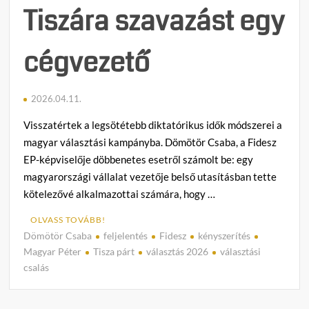
Tiszára szavazást egy
cégvezető
2026.04.11.
Visszatértek a legsötétebb diktatórikus idők módszerei a
magyar választási kampányba. Dömötör Csaba, a Fidesz
EP-képviselője döbbenetes esetről számolt be: egy
magyarországi vállalat vezetője belső utasításban tette
kötelezővé alkalmazottai számára, hogy …
OLVASS TOVÁBB!
Dömötör Csaba
feljelentés
Fidesz
kényszerítés
C
Magyar Péter
Tisza párt
választás 2026
választási
o
csalás
m
m