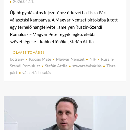
2026.04.11.
Újabb gyalázatos fejezetéhez érkezett a Tisza Párt
választási kampánya. A Magyar Nemzet birtokába jutott
egy terhelő hangfelvétel, amelyen Ruszin-Szendi
Romulusz – Magyar Péter egyik legközelebbi
szövetségese – kabinetfőnöke, Stefán Attila …
OLVASS TOVÁBB!
botrány
Kocsis Máté
Magyar Nemzet
NIF
Ruszin-
C
Szendi Romulusz
Stefán Attila
szavazatvásárlás
Tisza
o
párt
választási csalás
m
m
e
n
t
on
Hangf
bizony
Roma