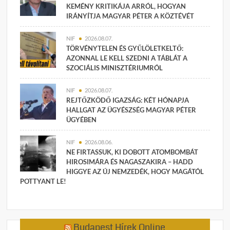
KEMÉNY KRITIKÁJA ARRÓL, HOGYAN
IRÁNYÍTJA MAGYAR PÉTER A KÖZTÉVÉT
NIF
2026.08.07.
TÖRVÉNYTELEN ÉS GYŰLÖLETKELTŐ:
AZONNAL LE KELL SZEDNI A TÁBLÁT A
SZOCIÁLIS MINISZTÉRIUMRÓL
NIF
2026.08.07.
REJTŐZKÖDŐ IGAZSÁG: KÉT HÓNAPJA
HALLGAT AZ ÜGYÉSZSÉG MAGYAR PÉTER
ÜGYÉBEN
NIF
2026.08.06.
NE FIRTASSUK, KI DOBOTT ATOMBOMBÁT
HIROSIMÁRA ÉS NAGASZAKIRA – HADD
HIGGYE AZ ÚJ NEMZEDÉK, HOGY MAGÁTÓL
POTTYANT LE!
Budapest Hírek Online