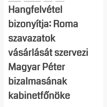
a
Hangfelvétel
Mi
Hazá
bizonyítja: Roma
szavazatok
vásárlását szervezi
Magyar Péter
bizalmasának
kabinetfőnöke