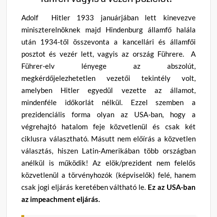
Adolf Hitler 1933 januárjában lett kinevezve
miniszterelnöknek majd Hindenburg államfő halála
után 1934-től összevonta a kancellári és államfői
posztot és vezér lett, vagyis az ország Führere. A
Führer-elv lényege az abszolút,
megkérdőjelezhetetlen vezetői tekintély volt,
amelyben Hitler egyedül vezette az államot,
mindenféle időkorlát nélkül. Ezzel szemben a
prezidenciális forma olyan az USA-ban, hogy a
végrehajtó hatalom feje közvetlenül és csak két
ciklusra választható. Másutt nem előírás a közvetlen
választás, hiszen Latin-Amerikában több országban
anélkül is működik! Az elök/prezident nem felelős
közvetlenül a törvényhozók (képviselők) felé, hanem
csak jogi eljárás keretében váltható le.
Ez az USA-ban
az impeachment eljárás.