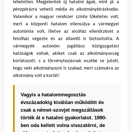
lehetetlen. Megjelentek új hatalmi ágak, mint pl. a
pénzpórázra vehető média és alkotmánybíráskodás.
Valamikor a magyar rendszer szinte tökéletes volt,
mert a központi hatalom ellensúlya a vármegyei
autonómia volt, illetve az alsóház ellenőrzését a
felsőház végezte és az államfő is biztosította. A
vármegyék autonóm jogállású közigazgatási
hatóságok voltak, akiket csak az alkotmányosság
korlátozott, s a törvényhozásnak eszébe se jutott,
hogy neki alkotmányozni is szabad, mert számukra az
alkotmány volt a korlát!
Vagyis a hatalommegosztás
évszázadokig kiválóan működött és
csak a német-szovjet megszállások
törték át e hatalmi gyakorlatot. 1990-
ben oda kellett volna visszatérni, de