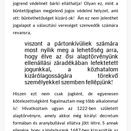
jogrend védelmét bárki elláthatja! Olyan ez, mint a
büntetőjogban megjelenő jogos védelmi helyzet, ami
ott: büntethetőséget kizáró ok! Ám ez nem jelenthet
jogalapot a választási vereséget szenvedők számára
revansra,
viszont a pártonkívüliek számára
most nyílik meg a lehetőség arra,
hogy élve az ősi alaptörvényünk
ellenállási záradékában lefektetett
jogunkkal, a közhatalom
kizárólagosságára törekvő
személyekkel szemben fellépjünk!
Hiszen ezt nem csak jogként, de egyenesen
kötelezettségként fogalmaztam meg több alkalommal
is! Hivatkoztam ugyan az 1222-ben született
alaptörvényre, amely akkor még királyi decretum
formában és aranybullával ellátva jött létre. S annak
ellenére, hogy a Habsburgok 1687-ben kizsarolták az