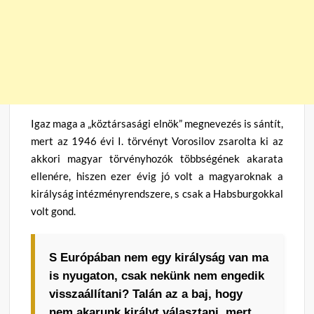
Igaz maga a „köztársasági elnök” megnevezés is sántít,
mert az 1946 évi I. törvényt Vorosilov zsarolta ki az
akkori magyar törvényhozók többségének akarata
ellenére, hiszen ezer évig jó volt a magyaroknak a
királyság intézményrendszere, s csak a Habsburgokkal
volt gond.
S Európában nem egy királyság van ma
is nyugaton, csak nekünk nem engedik
visszaállítani? Talán az a baj, hogy
nem akarunk királyt választani, mert