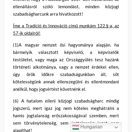
ellenállásról szóló lemondást, minden közjogi
szabadságharcunk arra hivatkozott!
Íme a Tradíció és Innováció című munkám 122.§-a, az
57-ik oldalról!
(1)A magyar nemzet ősi hagyománya alapján. ha
bármelyik választott képviselő, a képviselők
testületei, vagy maga az Országgyűlés tesz hazánk
történeti alkotmánya, vagy a nemzet érdekei ellen,
úgy örök időkre szabadságunkban áll, sőt
kötelességünk annak ellenszegülni és ellentmondani
anélkül, hogy jogsértést követnénk el.
(6) A hatalom elleni közjogi szabadságharc mindig
jogszerű, mert igaz jog nem köteles meghátrálni a
hamis jogtalanság erőszakosságával szemben, mert
sem törvénytelenség, sem jogtalanság jogot nem
Hungarian
alapíthat!