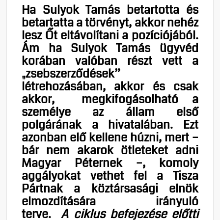
Ha Sulyok Tamás betartotta és
betartatta a törvényt, akkor nehéz
lesz Őt eltávolítani a pozíciójából.
Ám ha Sulyok Tamás ügyvéd
korában valóban részt vett a
„zsebszerződések”
létrehozásában, akkor és csak
akkor, megkifogásolható a
személye az állam első
polgárának a hivatalában. Ezt
azonban elő kellene húzni, mert –
bár nem akarok ötleteket adni
Magyar Péternek –, komoly
aggályokat vethet fel a Tisza
Pártnak a köztársasági elnök
elmozdítására irányuló
terve.
A ciklus befejezése előtti