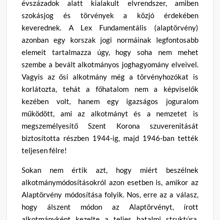
évszázadok alatt kialakult elvrendszer, amiben
szokásjog és törvények a közjó érdekében
keverednek. A Lex Fundamentális (alaptörvény)
azonban egy korszak jogi normáinak legfontosabb
elemeit tartalmazza úgy, hogy soha nem mehet
szembe a bevált alkotmányos joghagyomány elveivel.
Vagyis az ősi alkotmány még a törvényhozókat is
korlátozta, tehát a főhatalom nem a képviselők
kezében volt, hanem egy igazságos joguralom
működött, ami az alkotmányt és a nemzetet is
megszemélyesítő Szent Korona szuverenitását
biztosította részben 1944-ig, majd 1946-ban tették
teljesen félre!
Sokan nem értik azt, hogy miért beszélnek
alkotmánymódosításokról azon esetben is, amikor az
Alaptörvény módosítása folyik. Nos, erre az a válasz,
hogy álszent módon az Alaptörvényt, írott
alkotmányként kezelte a teljes hatalmi struktúra,