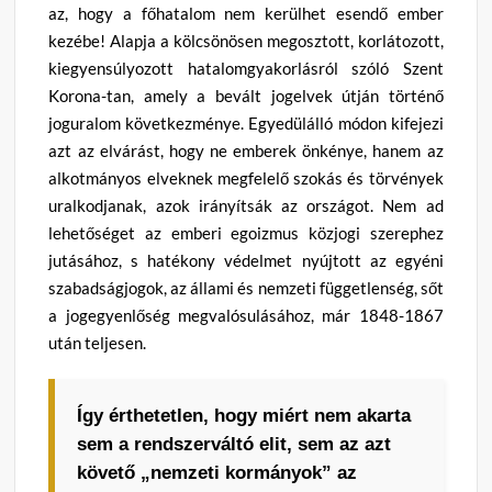
az, hogy a főhatalom nem kerülhet esendő ember
kezébe! Alapja a kölcsönösen megosztott, korlátozott,
kiegyensúlyozott hatalomgyakorlásról szóló Szent
Korona-tan, amely a bevált jogelvek útján történő
joguralom következménye. Egyedülálló módon kifejezi
azt az elvárást, hogy ne emberek önkénye, hanem az
alkotmányos elveknek megfelelő szokás és törvények
uralkodjanak, azok irányítsák az országot. Nem ad
lehetőséget az emberi egoizmus közjogi szerephez
jutásához, s hatékony védelmet nyújtott az egyéni
szabadságjogok, az állami és nemzeti függetlenség, sőt
a jogegyenlőség megvalósulásához, már 1848-1867
után teljesen.
Így érthetetlen, hogy miért nem akarta
sem a rendszerváltó elit, sem az azt
követő „nemzeti kormányok” az