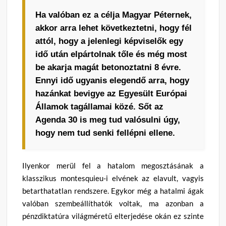
Ha valóban ez a célja Magyar Péternek,
akkor arra lehet következtetni, hogy fél
attól, hogy a jelenlegi képviselők egy
idő után elpártolnak tőle és még most
be akarja magát betonoztatni 8 évre.
Ennyi idő ugyanis elegendő arra, hogy
hazánkat bevigye az Egyesült Európai
Államok tagállamai közé. Sőt az
Agenda 30 is meg tud valósulni úgy,
hogy nem tud senki fellépni ellene.
Ilyenkor merül fel a hatalom megosztásának a
klasszikus montesquieu-i elvének az elavult, vagyis
betarthatatlan rendszere. Egykor még a hatalmi ágak
valóban szembeállíthatók voltak, ma azonban a
pénzdiktatúra világméretű elterjedése okán ez szinte