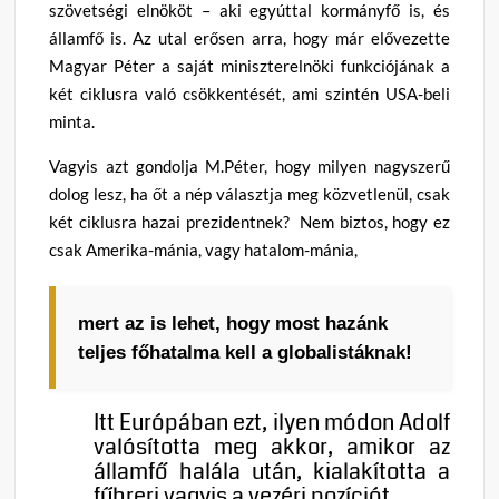
szövetségi elnököt – aki egyúttal kormányfő is, és
államfő is. Az utal erősen arra, hogy már elővezette
Magyar Péter a saját miniszterelnöki funkciójának a
két ciklusra való csökkentését, ami szintén USA-beli
minta.
Vagyis azt gondolja M.Péter, hogy milyen nagyszerű
dolog lesz, ha őt a nép választja meg közvetlenül, csak
két ciklusra hazai prezidentnek? Nem biztos, hogy ez
csak Amerika-mánia, vagy hatalom-mánia,
mert az is lehet, hogy most hazánk
teljes főhatalma kell a globalistáknak!
Itt Európában ezt, ilyen módon Adolf
valósította meg akkor, amikor az
államfő halála után, kialakította a
fűhreri vagyis a vezéri pozíciót.