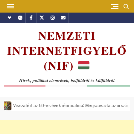
Skip
Search
to
Hundub
Vkontakte
Facebook
Twitter
Instagram
Email
content
NEMZETI
INTERNETFIGYELŐ
(NIF)
Hírek, politikai elemzések, belföldről és külföldről
rt az 50-es évek rémuralma: Megszavazta az országgyűlés a tiszás ÁVH