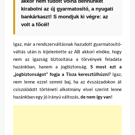
akkor nem tudott volna bennünket
kirabolni az új gyarmatosító, a nyugati
bankárkaszt! S mondjuk ki végre: az
volt a főcél!
Igaz, már a rendszerváltásnak hazudott gyarmatosító-
váltás után is kijelentette az AB akkori elnöke, hogy
nem az igazság biztosítása a törvények feladata
hazánkban, hanem a jogbiztonság.
S most ezt a
„jogbiztonságot” fogja a Tisza keresztülhúzni?
Igaz,
nem lenne ezzel semmi baj, ha az évszázadokon át
csiszolódott történeti alkotmány elvei szerint lenne
hazánkban egy jó irányú változás,
de nem így van!