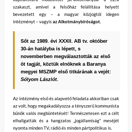
szakaszt, amivel a felsőház felállítása helyett
bevezetett egy – a magyar közjogtól idegen
intézményt – vagyis
az Alkotmánybíróságot.
Sőt az 1989. évi XXXII. AB tv. október
30-án hatályba is lépett, s
novemberben megválasztották az első
öt tagját, köztük elnöknek a Baranya
megyei MSZMP első titkárának a vejét:
Sólyom Lászlót.
Az intézmény első és alapvető feladata akkoriban csak
az volt, hogy megakadályozza a tényszerű kommunista
bűnök valós megbüntetését! Természetesen ezt a célt
elhallgatták és a hangzatos „jogállamiság” meséjét
nyomta minden TV, rádió és minden pártpolitikus is.