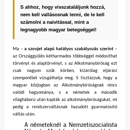
S ahhoz, hogy visszataláljunk hozzá,
nem kell vallásosnak lenni, de le kell
számolni a naivitással, mint a
legnagyobb magyar betegséggel!
Ma –
a szovjet alapú hatályos szabályozás szerint
–
az Országgyűlés kétharmados többséggel módosíthat
törvényt és alaptörvényt, s az Alkotmánybíróság ezt
csak nagyon szűk körben, kizárólag eljárási
szempontból vizsgálhatja meg. S tisztázzuk, hogy a
magyar közjogban az Alkotmánybíróságnak nincs
valódi hagyománya, s a németek a második
világháború után kapták az alkotmánybíróságukat, mi
pedig a rendszerváltásnak hazudott gyarmatosító
váltás után.
A németeknél a Nemzetiszocialista