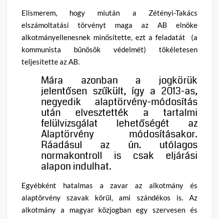
Elismerem, hogy miután a Zétényi-Takács
elszámoltatási törvényt maga az AB elnöke
alkotmányellenesnek minősítette, ezt a feladatát (a
kommunista bűnösök védelmét) tökéletesen
teljesítette az AB.
Mára azonban a jogkörük
jelentősen szűkült, így a 2013-as,
negyedik alaptörvény-módosítás
után elvesztették a tartalmi
felülvizsgálat lehetőségét az
Alaptörvény módosításakor.
Ráadásul az ún. utólagos
normakontroll is csak eljárási
alapon indulhat.
Egyébként hatalmas a zavar az alkotmány és
alaptörvény szavak körül, ami szándékos is. Az
alkotmány a magyar közjogban egy szervesen és