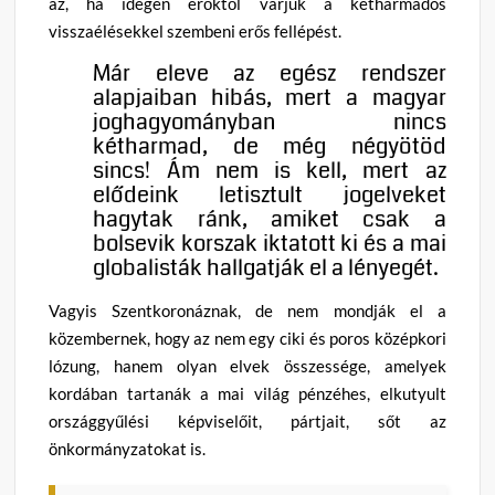
az, ha idegen erőktől várjuk a kétharmados
visszaélésekkel szembeni erős fellépést.
Már eleve az egész rendszer
alapjaiban hibás, mert a magyar
joghagyományban nincs
kétharmad, de még négyötöd
sincs! Ám nem is kell, mert az
elődeink letisztult jogelveket
hagytak ránk, amiket csak a
bolsevik korszak iktatott ki és a mai
globalisták hallgatják el a lényegét.
Vagyis Szentkoronáznak, de nem mondják el a
közembernek, hogy az nem egy ciki és poros középkori
lózung, hanem olyan elvek összessége, amelyek
kordában tartanák a mai világ pénzéhes, elkutyult
országgyűlési képviselőit, pártjait, sőt az
önkormányzatokat is.