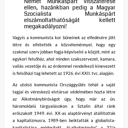
Német Munkáspárt visszatérése
ellen, hazánkban pedig a Magyar
Szocialista Munkáspárt
elszámoltathatóságát kellett
megakadályozni!
Vagyis a kommunista kor bűneinek az elfedésére jött
létre és elhitették a közvéleménnyel, hogy egy
szakmai szerv jobban fogja képviselni a közjót, mint az
egykori felsőház, ahol minden szakszervezet, kamara,
vallás vezetője és az érdemmel rendelkező kinevezett
is felsőházi tag lehetett az 1926. évi XXII. tvc. alapján.
Az utolsó kommunista Országgyűlés tehát a saját
tagjai és véreskezű elvtársai védelmében hozta létre
az Alkotmánybíróságot úgy, hogy már az ún.
háromoldalú tárgyalásokon a Sztalin által ránk
erőszakolt 1949. évi. XX-as alaptörvényt átállították
a kapitalizmusra. 1989-ben beiktatták a globalista-
kapitalistára módosított „ál-alkotmányba” a 32/a