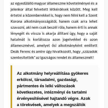
az egyedülálló magyar állameszme követelményei és a
jelenkor által felvetett létkérdések között. Meg kell
értetni a közemberekkel is, hogy nem félni kell a Szent
Korona alkotmányosságától, hanem csak arra lehet
szavazni, aki nem csak beszél róla, hanem érti is annak
lényegét és vissza is akarja állítani úgy, hogy a saját
hatalmát is korlátozza azon jogelvekkel és azon
állameszmével, amelyet ősi alkotmányként említett
Deák Ferenc és amire úgy hivatkozott, hogy „századok
szentesítették” az igazságos rendet és állameszmét!
Az alkotmány helyreállítása gyökeres
erkölcsi, társadalmi, gazdasági,
pártmentes és lelki változások
következetes, intézményi és tartalmi
érvényesítésével hajtandó végre. Azok
a törekvések, amelyek a megszállók