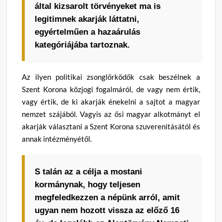
által kizsarolt törvényeket ma is
legitimnek akarják láttatni,
egyértelműen a hazaárulás
kategóriájába tartoznak.
Az ilyen politikai zsonglőrködők csak beszélnek a
Szent Korona közjogi fogalmáról, de vagy nem értik,
vagy értik, de ki akarják énekelni a sajtot a magyar
nemzet szájából. Vagyis az ősi magyar alkotmányt el
akarják választani a Szent Korona szuverenitásától és
annak intézményétől.
S talán az a célja a mostani
kormánynak, hogy teljesen
megfeledkezzen a népünk arról, amit
ugyan nem hozott vissza az előző 16