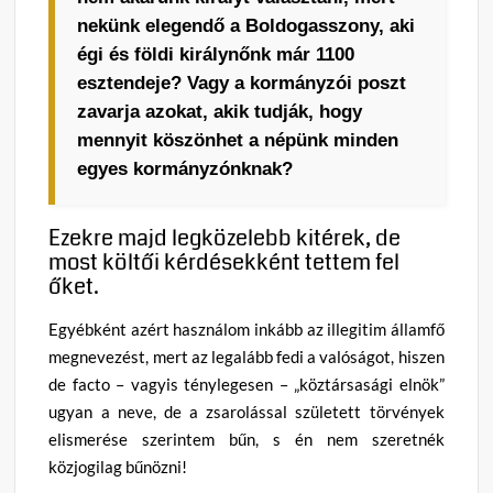
nekünk elegendő a Boldogasszony, aki
égi és földi királynőnk már 1100
esztendeje? Vagy a kormányzói poszt
zavarja azokat, akik tudják, hogy
mennyit köszönhet a népünk minden
egyes kormányzónknak?
Ezekre majd legközelebb kitérek, de
most költői kérdésekként tettem fel
őket.
Egyébként azért használom inkább az illegitim államfő
megnevezést, mert az legalább fedi a valóságot, hiszen
de facto – vagyis ténylegesen – „köztársasági elnök”
ugyan a neve, de a zsarolással született törvények
elismerése szerintem bűn, s én nem szeretnék
közjogilag bűnözni!