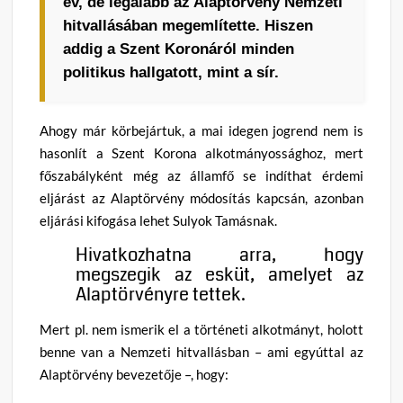
év, de legalább az Alaptörvény Nemzeti
hitvallásában megemlítette. Hiszen
addig a Szent Koronáról minden
politikus hallgatott, mint a sír.
Ahogy már körbejártuk, a mai idegen jogrend nem is
hasonlít a Szent Korona alkotmányossághoz, mert
főszabályként még az államfő se indíthat érdemi
eljárást az Alaptörvény módosítás kapcsán, azonban
eljárási kifogása lehet Sulyok Tamásnak.
Hivatkozhatna arra, hogy
megszegik az esküt, amelyet az
Alaptörvényre tettek.
Mert pl. nem ismerik el a történeti alkotmányt, holott
benne van a Nemzeti hitvallásban – ami egyúttal az
Alaptörvény bevezetője –, hogy: