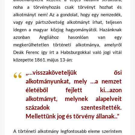
noha a törvényhozás csak törvényt hozhat és
alkotmányt nem! Az a gondolat, hogy egy nemzedék,
vagy egy pártszövetség alkotmányt írhat, teljesen
idegen a magyar közjog hagyományától. Hazánknak
azonban Angliához hasonlóan van egy
megkerülhetetlen történeti alkotmánya, amelyről
Deák Ferenc így írt a Habsburgokkal való jogi vitái
közepette 1861. május 13-án:
„…visszaköveteljük ősi
alkotmányunkat, mely …a nemzet
életéből fejlett ki…azon
alkotmányt, melynek alapelveit
századok szentesítették.
Mellettünk jog és törvény állanak..”
A történeti alkotmány legfontosabb eleme szerintem