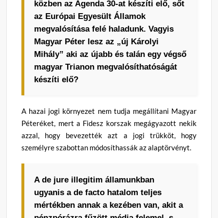
közben az Agenda 30-at készíti elő, sőt
az Európai Egyesült Államok
megvalósítása felé haladunk. Vagyis
Magyar Péter lesz az „új Károlyi
Mihály” aki az újabb és talán egy végső
magyar Trianon megvalósíthatóságát
készíti elő?
A hazai jogi környezet nem tudja megállítani Magyar
Péteréket, mert a Fidesz korszak megágyazott nekik
azzal, hogy bevezették azt a jogi trükköt, hogy
személyre szabottan módosíthassák az alaptörvényt.
A de jure illegitim államunkban
ugyanis a de facto hatalom teljes
mértékben annak a kezében van, akit a
pénzpórázra fűzött média felemel, s