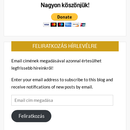
Tisza-
Nagyon köszönjük!
korm
–
Súlyo
figye
adott
ki
FELIRATKOZÁS HÍRLEVÉLRE
Gulyá
Gerge
Email címének megadásával azonnal értesülhet
legfrissebb híreinkről!
Enter your email address to subscribe to this blog and
receive notifications of new posts by email.
Email
cím
megadása
Feliratkozás