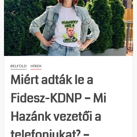
BELFÖLD
HÍREK
Miért adták le a
Fidesz-KDNP – Mi
Hazánk vezetői a
telefonjukat? –