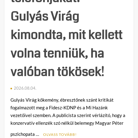
Gulyás Virág
kimondta, mit kellett
volna tenniük, ha
valóban tökösek!
2026.08.04.
Gulyás Virág kőkemény, ébresztőnek szánt kritikát
fogalmazott meg a Fidesz-KDNP és a Mi Hazánk
vezetőivel szemben. A publicista szerint vérlázító, hogy a
konzervatív ellenzék szó nélkül belemegy Magyar Péter
pszichopata …
OLVASS TOVÁBB!