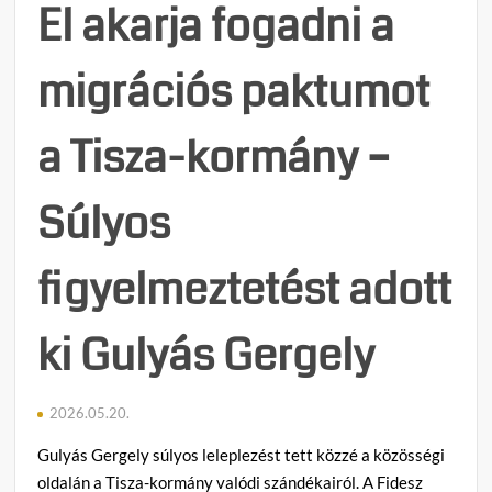
Orbá
e
El akarja fogadni a
Vikto
g
bejele
y
migrációs paktumot
tett,
z
új
é
frakc
s
a Tisza-kormány –
indul
h
a
e
jobbol
z
Súlyos
ellen
figyelmeztetést adott
ki Gulyás Gergely
2026.05.20.
Gulyás Gergely súlyos leleplezést tett közzé a közösségi
oldalán a Tisza-kormány valódi szándékairól. A Fidesz