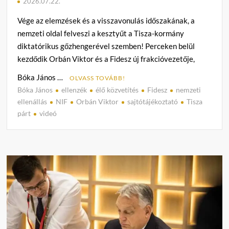
2026.07.22.
Vége az elemzések és a visszavonulás időszakának, a
nemzeti oldal felveszi a kesztyűt a Tisza-kormány
diktatórikus gőzhengerével szemben! Perceken belül
kezdődik Orbán Viktor és a Fidesz új frakcióvezetője,
Bóka János …
OLVASS TOVÁBB!
Bóka János
ellenzék
élő közvetítés
Fidesz
nemzeti
C
ellenállás
NIF
Orbán Viktor
sajtótájékoztató
Tisza
o
párt
videó
m
m
e
n
t
on
MOST
Orbá
Vikto
és