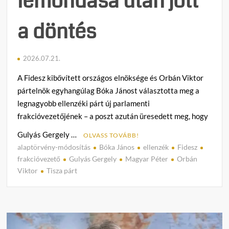
lemondása után jött
a döntés
2026.07.21.
A Fidesz kibővített országos elnöksége és Orbán Viktor
pártelnök egyhangúlag Bóka Jánost választotta meg a
legnagyobb ellenzéki párt új parlamenti
frakcióvezetőjének – a poszt azután üresedett meg, hogy
Gulyás Gergely …
OLVASS TOVÁBB!
alaptörvény-módosítás
Bóka János
ellenzék
Fidesz
1
frakcióvezető
Gulyás Gergely
Magyar Péter
Orbán
h
Viktor
Tisza párt
o
z
z
á
s