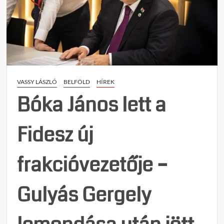
Bóka
János
sajtót
élőbe
itt
(videó
|
VASSY LÁSZLÓ
BELFÖLD
HÍREK
NIF
Bóka János lett a
Fidesz új
frakcióvezetője –
Gulyás Gergely