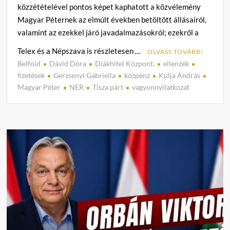
közzétételével pontos képet kaphatott a közvélemény
Magyar Péternek az elmúlt években betöltött állásairól,
valamint az ezekkel járó javadalmazásokról; ezekről a
Telex és a Népszava is részletesen …
OLVASS TOVÁBB!
Belföld
Dávid Dóra
Diákhitel Központ.
ellenzék
C
fizetések
Gerzsenyi Gabriella
közpénz
Kulja András
o
Magyar Péter
NER
Tisza párt
vagyonnyilatkozat
m
m
e
n
t
on
A
Telex
és
a
Népsz
kigyűj