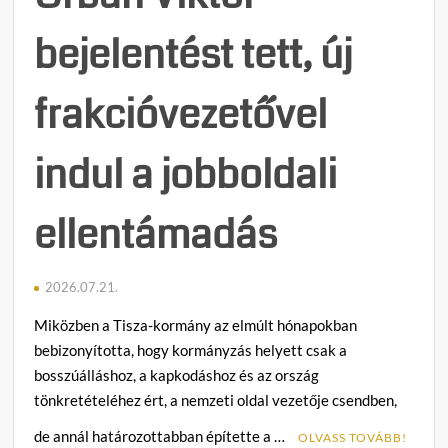
után
z
jött
bejelentést tett, új
a
dönté
frakcióvezetővel
indul a jobboldali
ellentámadás
2026.07.21.
Miközben a Tisza-kormány az elmúlt hónapokban
bebizonyította, hogy kormányzás helyett csak a
bosszúálláshoz, a kapkodáshoz és az ország
tönkretételéhez ért, a nemzeti oldal vezetője csendben,
de annál határozottabban építette a …
OLVASS TOVÁBB!