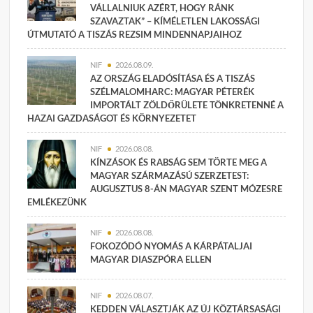
VÁLLALNIUK AZÉRT, HOGY RÁNK
SZAVAZTAK” – KÍMÉLETLEN LAKOSSÁGI
ÚTMUTATÓ A TISZÁS REZSIM MINDENNAPJAIHOZ
NIF
2026.08.09.
AZ ORSZÁG ELADÓSÍTÁSA ÉS A TISZÁS
SZÉLMALOMHARC: MAGYAR PÉTERÉK
IMPORTÁLT ZÖLDŐRÜLETE TÖNKRETENNÉ A
HAZAI GAZDASÁGOT ÉS KÖRNYEZETET
NIF
2026.08.08.
KÍNZÁSOK ÉS RABSÁG SEM TÖRTE MEG A
MAGYAR SZÁRMAZÁSÚ SZERZETEST:
AUGUSZTUS 8-ÁN MAGYAR SZENT MÓZESRE
EMLÉKEZÜNK
NIF
2026.08.08.
FOKOZÓDÓ NYOMÁS A KÁRPÁTALJAI
MAGYAR DIASZPÓRA ELLEN
NIF
2026.08.07.
KEDDEN VÁLASZTJÁK AZ ÚJ KÖZTÁRSASÁGI