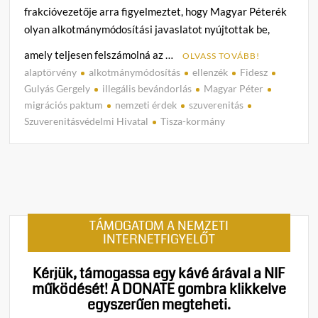
frakcióvezetője arra figyelmeztet, hogy Magyar Péterék
olyan alkotmánymódosítási javaslatot nyújtottak be,
amely teljesen felszámolná az …
OLVASS TOVÁBB!
alaptörvény
alkotmánymódosítás
ellenzék
Fidesz
C
Gulyás Gergely
illegális bevándorlás
Magyar Péter
o
migrációs paktum
nemzeti érdek
szuverenitás
m
Szuverenitásvédelmi Hivatal
Tisza-kormány
m
e
n
t
on
El
TÁMOGATOM A NEMZETI
akarj
INTERNETFIGYELŐT
fogad
a
Kérjük, támogassa egy kávé árával a NIF
migrá
működését!
A DONATE gombra klikkelve
paktu
egyszerűen megteheti.
a