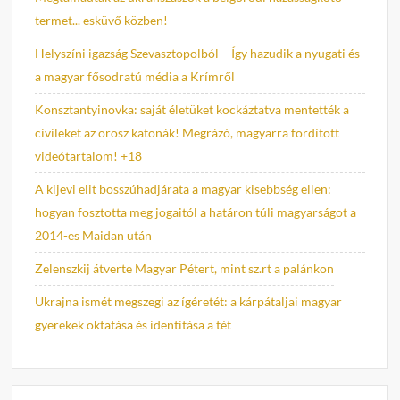
termet... esküvő közben!
Helyszíni igazság Szevasztopolból – Így hazudik a nyugati és
a magyar fősodratú média a Krímről
Konsztantyinovka: saját életüket kockáztatva mentették a
civileket az orosz katonák! Megrázó, magyarra fordított
videótartalom! +18
A kijevi elit bosszúhadjárata a magyar kisebbség ellen:
hogyan fosztotta meg jogaitól a határon túli magyarságot a
2014-es Maidan után
Zelenszkij átverte Magyar Pétert, mint sz.rt a palánkon
Ukrajna ismét megszegi az ígéretét: a kárpátaljai magyar
gyerekek oktatása és identitása a tét