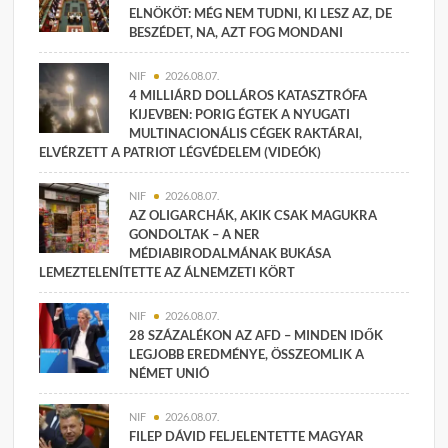
ELNÖKÖT: MÉG NEM TUDNI, KI LESZ AZ, DE
BESZÉDET, NA, AZT FOG MONDANI
NIF
2026.08.07.
4 MILLIÁRD DOLLÁROS KATASZTRÓFA
KIJEVBEN: PORIG ÉGTEK A NYUGATI
MULTINACIONÁLIS CÉGEK RAKTÁRAI,
ELVÉRZETT A PATRIOT LÉGVÉDELEM (VIDEÓK)
NIF
2026.08.07.
AZ OLIGARCHÁK, AKIK CSAK MAGUKRA
GONDOLTAK – A NER
MÉDIABIRODALMÁNAK BUKÁSA
LEMEZTELENÍTETTE AZ ÁLNEMZETI KÖRT
NIF
2026.08.07.
28 SZÁZALÉKON AZ AFD – MINDEN IDŐK
LEGJOBB EREDMÉNYE, ÖSSZEOMLIK A
NÉMET UNIÓ
NIF
2026.08.07.
FILEP DÁVID FELJELENTETTE MAGYAR