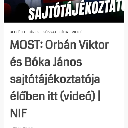
a
NER-
ben
hol
menny
BELFÖLD
HÍREK
KÓNYA CECÍLIA
VIDEÓ
keres
Magy
MOST: Orbán Viktor
Péter
és Bóka János
sajtótájékoztatója
élőben itt (videó) |
NIF