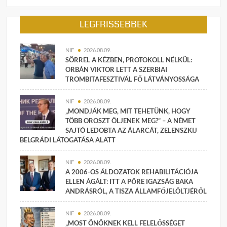
LEGFRISSEBBEK
NIF
2026.08.09.
SÖRREL A KÉZBEN, PROTOKOLL NÉLKÜL:
ORBÁN VIKTOR LETT A SZERBIAI
TROMBITAFESZTIVÁL FŐ LÁTVÁNYOSSÁGA
NIF
2026.08.09.
„MONDJÁK MEG, MIT TEHETÜNK, HOGY
TÖBB OROSZT ÖLJENEK MEG?” – A NÉMET
SAJTÓ LEDOBTA AZ ÁLARCÁT, ZELENSZKIJ
BELGRÁDI LÁTOGATÁSA ALATT
NIF
2026.08.09.
A 2006-OS ÁLDOZATOK REHABILITÁCIÓJA
ELLEN ÁGÁLT: ITT A PŐRE IGAZSÁG BAKA
ANDRÁSRÓL, A TISZA ÁLLAMFŐJELÖLTJÉRŐL
NIF
2026.08.09.
„MOST ÖNÖKNEK KELL FELELŐSSÉGET