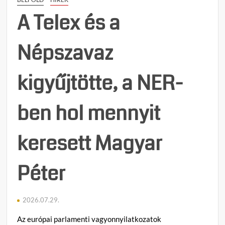
a
e
Fidesz
g
A Telex és a
KDN
y
–
z
Népszavaz
Mi
é
Hazá
s
vezet
h
kigyűjtötte, a NER-
a
e
telefo
z
–
ben hol mennyit
Gulyá
Virág
kimon
keresett Magyar
mit
kellet
Péter
volna
tenniü
ha
valób
2026.07.29.
tökös
Az európai parlamenti vagyonnyilatkozatok