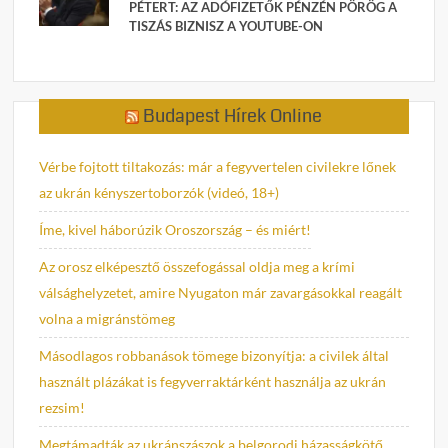
PÉTERT: AZ ADÓFIZETŐK PÉNZÉN PÖRÖG A
TISZÁS BIZNISZ A YOUTUBE-ON
Budapest Hírek Online
Vérbe fojtott tiltakozás: már a fegyvertelen civilekre lőnek
az ukrán kényszertoborzók (videó, 18+)
Íme, kivel háborúzik Oroszország – és miért!
Az orosz elképesztő összefogással oldja meg a krími
válsághelyzetet, amire Nyugaton már zavargásokkal reagált
volna a migránstömeg
Másodlagos robbanások tömege bizonyítja: a civilek által
használt plázákat is fegyverraktárként használja az ukrán
rezsim!
Megtámadták az ukránszászok a belgorodi házasságkötő