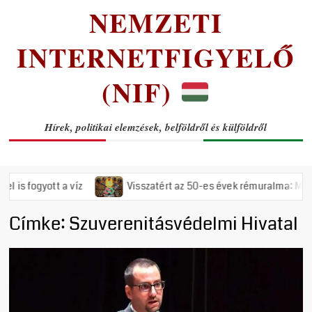
NEMZETI
INTERNETFIGYELŐ
(NIF)
Hírek, politikai elemzések, belföldről és külföldről
íz
Visszatért az 50-es évek rémuralma: Megszavazta az ország
Címke:
Szuverenitásvédelmi Hivatal