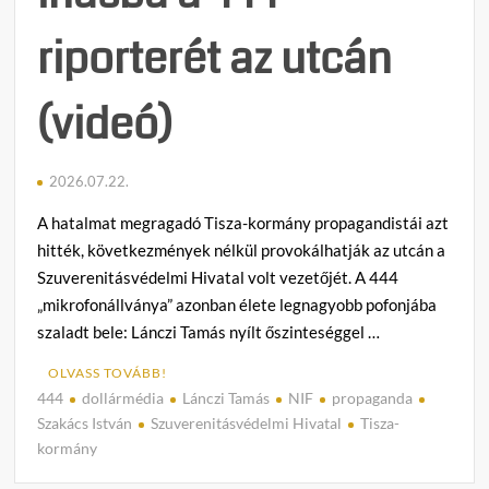
riporterét az utcán
(videó)
2026.07.22.
A hatalmat megragadó Tisza-kormány propagandistái azt
hitték, következmények nélkül provokálhatják az utcán a
Szuverenitásvédelmi Hivatal volt vezetőjét. A 444
„mikrofonállványa” azonban élete legnagyobb pofonjába
szaladt bele: Lánczi Tamás nyílt őszinteséggel …
OLVASS TOVÁBB!
444
dollármédia
Lánczi Tamás
NIF
propaganda
C
Szakács István
Szuverenitásvédelmi Hivatal
Tisza-
o
kormány
m