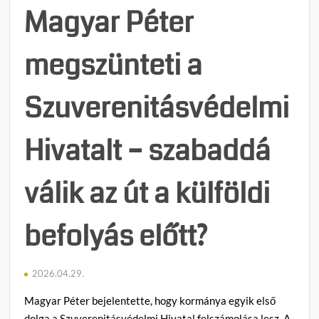
Magyar Péter
megszünteti a
Szuverenitásvédelmi
Hivatalt – szabaddá
válik az út a külföldi
befolyás előtt?
2026.04.29.
Magyar Péter bejelentette, hogy kormánya egyik első
dolga a Szuverenitásvédelmi Hivatal felszámolása lesz. A