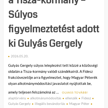
a Tisza-kormány –
Súlyos
figyelmeztetést adott
ki Gulyás Gergely
2026.05.20.
Gulyás Gergely súlyos leleplezést tett közzé a közösségi
oldalán a Tisza-kormány valódi szándékairól. A Fidesz
frakcióvezetője arra figyelmeztet, hogy Magyar Péterék
olyan alkotmánymódosítási javaslatot nyújtottak be,
amely teljesen felszámolná az …
OLVASS TOVÁBB!
alaptörvény
alkotmánymódosítás
ellenzék
Fidesz
C
Gulyás Gergely
illegális bevándorlás
Magyar Péter