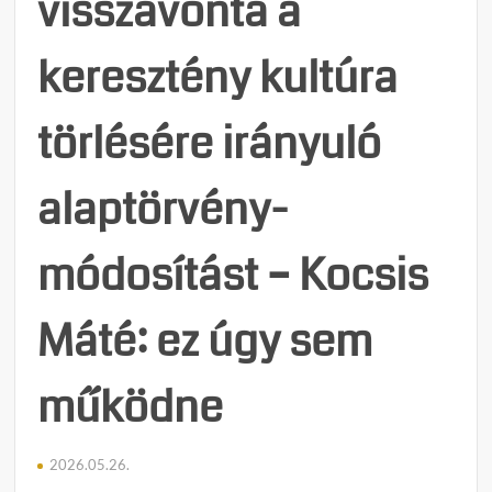
visszavonta a
keresztény kultúra
törlésére irányuló
alaptörvény-
módosítást – Kocsis
Máté: ez úgy sem
működne
2026.05.26.