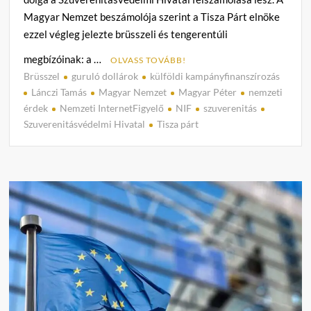
Magyar Nemzet beszámolója szerint a Tisza Párt elnöke
ezzel végleg jelezte brüsszeli és tengerentúli
megbízóinak: a …
OLVASS TOVÁBB!
Brüsszel
guruló dollárok
külföldi kampányfinanszírozás
C
Lánczi Tamás
Magyar Nemzet
Magyar Péter
nemzeti
o
érdek
Nemzeti InternetFigyelő
NIF
szuverenitás
m
Szuverenitásvédelmi Hivatal
Tisza párt
m
e
n
t
on
Magy
Péter
megsz
a
Szuve
Hivata
–