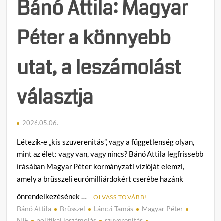
Bánó Attila: Magyar
Gulyá
Gerge
Péter a könnyebb
utat, a leszámolást
választja
2026.05.06.
Létezik-e „kis szuverenitás”, vagy a függetlenség olyan,
mint az élet: vagy van, vagy nincs? Bánó Attila legfrissebb
írásában Magyar Péter kormányzati vízióját elemzi,
amely a brüsszeli eurómilliárdokért cserébe hazánk
önrendelkezésének …
OLVASS TOVÁBB!
Bánó Attila
Brüsszel
Lánczi Tamás
Magyar Péter
C
NIF
politikai leszámolás
szuverenitás