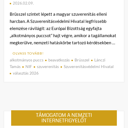
2026.02.09.
Brüsszel szintet lépett a magyar szuverenitás elleni
harcban. A Szuverenitásvédelmi Hivatal legfrissebb
elemzése rávilágít: az Európai Bizottság egyfajta
„alkotmányos puccsot” hajt végre, amikor a tagállamokat
megkerülve, nemzeti hatáskörbe tartozó kérdésekben …
OLVASS TOVÁBB!
alkotmányos puccs
beavatkozás
Brüsszel
Lánczi
C
Tamás
NIF
szuverenitás
Szuverenitásvédelmi Hivatal
o
választás 2026
m
m
e
n
t
on
TÁMOGATOM A NEMZETI
Alkot
INTERNETFIGYELŐT
puccs