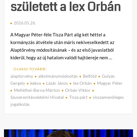
született a lex Orbán
2026.05.26.
A Magyar Péter-féle Tisza Párt alig két héttel a
kormányzás átvétele után máris nekiveselkedett az
Alaptörvény módosításának – és az első javaslatból
kiderül, hogy az új hatalom valódi hajtóereje nem …
OLVASS TOVÁBB!
alaptörvény
alkotmánymódosítás
Belföld
Gulyás
C
Gergely
kekva
Lázár János
lex Orbán
Magyar Péter
o
Melléthei-Barna Márton
Orbán Viktor
m
Szuverenitásvédelmi Hivatal
Tisza párt
visszamenőleges
m
jogalkotás
e
n
t
on
Félel