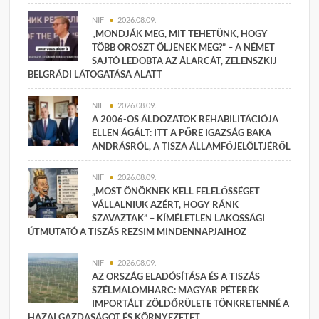
NIF
2026.08.09.
„MONDJÁK MEG, MIT TEHETÜNK, HOGY
TÖBB OROSZT ÖLJENEK MEG?” – A NÉMET
SAJTÓ LEDOBTA AZ ÁLARCÁT, ZELENSZKIJ
BELGRÁDI LÁTOGATÁSA ALATT
NIF
2026.08.09.
A 2006-OS ÁLDOZATOK REHABILITÁCIÓJA
ELLEN ÁGÁLT: ITT A PŐRE IGAZSÁG BAKA
ANDRÁSRÓL, A TISZA ÁLLAMFŐJELÖLTJÉRŐL
NIF
2026.08.09.
„MOST ÖNÖKNEK KELL FELELŐSSÉGET
VÁLLALNIUK AZÉRT, HOGY RÁNK
SZAVAZTAK” – KÍMÉLETLEN LAKOSSÁGI
ÚTMUTATÓ A TISZÁS REZSIM MINDENNAPJAIHOZ
NIF
2026.08.09.
AZ ORSZÁG ELADÓSÍTÁSA ÉS A TISZÁS
SZÉLMALOMHARC: MAGYAR PÉTERÉK
IMPORTÁLT ZÖLDŐRÜLETE TÖNKRETENNÉ A
HAZAI GAZDASÁGOT ÉS KÖRNYEZETET