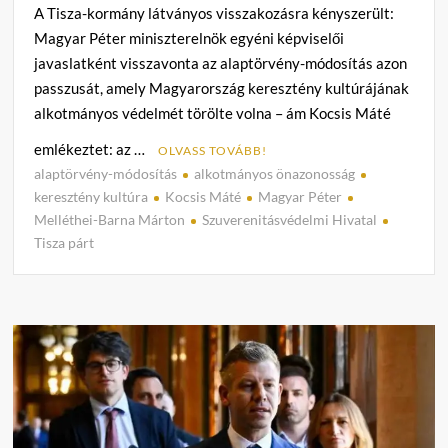
A Tisza-kormány látványos visszakozásra kényszerült:
Magyar Péter miniszterelnök egyéni képviselői
javaslatként visszavonta az alaptörvény-módosítás azon
passzusát, amely Magyarország keresztény kultúrájának
alkotmányos védelmét törölte volna – ám Kocsis Máté
emlékeztet: az …
OLVASS TOVÁBB!
alaptörvény-módosítás
alkotmányos önazonosság
C
keresztény kultúra
Kocsis Máté
Magyar Péter
o
Melléthei-Barna Márton
Szuverenitásvédelmi Hivatal
m
Tisza párt
m
e
n
t
on
Magy
Péter
vissz
a