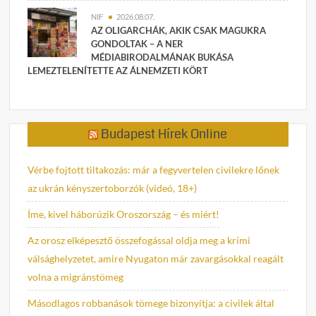
NIF
2026.08.07.
AZ OLIGARCHÁK, AKIK CSAK MAGUKRA
GONDOLTAK – A NER
MÉDIABIRODALMÁNAK BUKÁSA
LEMEZTELENÍTETTE AZ ÁLNEMZETI KÖRT
Budapest Hírek Online
Vérbe fojtott tiltakozás: már a fegyvertelen civilekre lőnek
az ukrán kényszertoborzók (videó, 18+)
Íme, kivel háborúzik Oroszország – és miért!
Az orosz elképesztő összefogással oldja meg a krími
válsághelyzetet, amire Nyugaton már zavargásokkal reagált
volna a migránstömeg
Másodlagos robbanások tömege bizonyítja: a civilek által