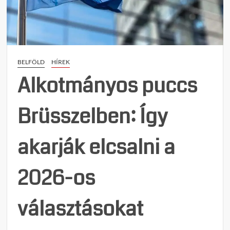
szaba
válik
az
út
a
BELFÖLD
HÍREK
külföl
befol
Alkotmányos puccs
előtt?
Brüsszelben: Így
akarják elcsalni a
2026-os
választásokat