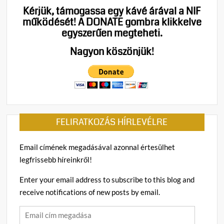
Brüss
Kérjük, támogassa egy kávé árával a NIF
Így
működését!
A DONATE gombra klikkelve
akarj
egyszerűen megteheti.
elcsal
a
Nagyon köszönjük!
2026
os
válas
FELIRATKOZÁS HÍRLEVÉLRE
Email címének megadásával azonnal értesülhet
legfrissebb híreinkről!
Enter your email address to subscribe to this blog and
receive notifications of new posts by email.
Email
cím