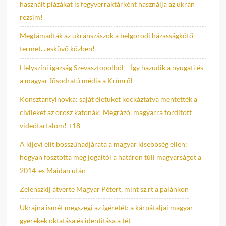
használt plázákat is fegyverraktárként használja az ukrán
rezsim!
Megtámadták az ukránszászok a belgorodi házasságkötő
termet... esküvő közben!
Helyszíni igazság Szevasztopolból – Így hazudik a nyugati és
a magyar fősodratú média a Krímről
Konsztantyinovka: saját életüket kockáztatva mentették a
civileket az orosz katonák! Megrázó, magyarra fordított
videótartalom! +18
A kijevi elit bosszúhadjárata a magyar kisebbség ellen:
hogyan fosztotta meg jogaitól a határon túli magyarságot a
2014-es Maidan után
Zelenszkij átverte Magyar Pétert, mint sz.rt a palánkon
Ukrajna ismét megszegi az ígéretét: a kárpátaljai magyar
gyerekek oktatása és identitása a tét