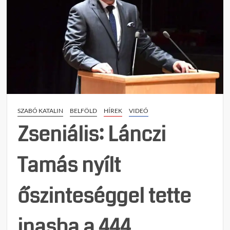
SZABÓ KATALIN
BELFÖLD
HÍREK
VIDEÓ
Zseniális: Lánczi
Tamás nyílt
őszinteséggel tette
inasba a 444