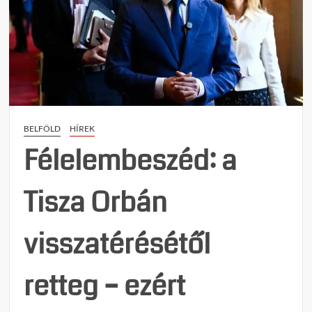
keres
kultúr
törlés
irányu
alapt
módos
–
Kocsi
BELFÖLD
HÍREK
Máté:
ez
Félelembeszéd: a
úgy
sem
Tisza Orbán
műkö
visszatérésétől
retteg – ezért