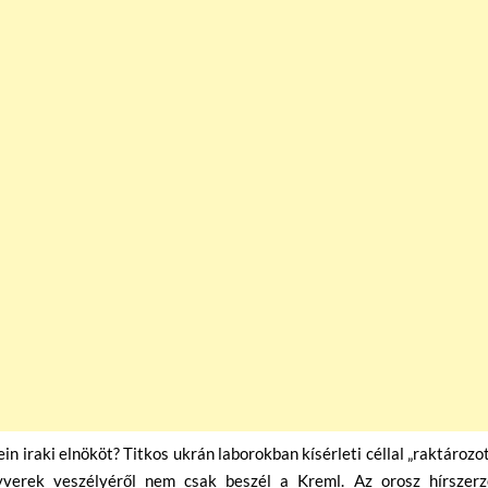
 iraki elnököt? Titkos ukrán laborokban kísérleti céllal „raktározot
gyverek veszélyéről nem csak beszél a Kreml. Az orosz hírszerz