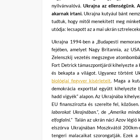
nyilvánvalóvá.
Ukrajna az ellenségünk. A
akarnak irtani.
Ukrajna kutyául bánt nemze
tudtuk, hogy mitől menekített meg minket 
utódja: lecsapott az a mai ukrán sztrelecek
Ukrajna 1994-ben a „Budapesti memoran
fejében, amelyet Nagy Britannia, az USA
Zelenszkij vezetés megszegve atombombát f
Fort Detrick támaszpontjáról kihelyezte a 
és bekapta a világot. Ugyanez történt U
biológiai fegyver kísérleteit
. Maga a kut
demokrácia exporttal együtt kihelyezte b
hadd vigyék” alapon. Az Ukrajnába kihelye
EU finanszírozta és szerelte fel, közösen
laborokat Ukrajnában.”
, de
„Amerika minde
elfoglalni.”
Talán az ukrán náci Azov légió k
elszórva Ukrajnában Moszkvától 200km-r
tengeri malacaikat szorongatják. Ezek a 