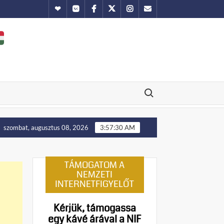
Hundub
Vkontakte
Facebook
Twitter
Instagram
Email
Search for:
Putyin: Ukrajna nyugati területei előbb-utóbb visszakerülne
szombat, augusztus 08, 2026
3:57:31 AM
TÁMOGATOM A
NEMZETI
INTERNETFIGYELŐT
Kérjük, támogassa
egy kávé árával a NIF