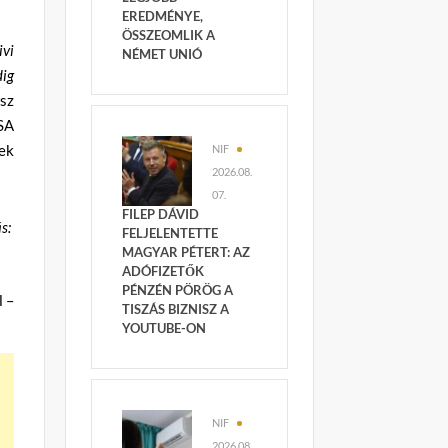
EREDMÉNYE,
ÖSSZEOMLIK A
ivi
NÉMET UNIÓ
dig
osz
USA
gek
NIF
2026.08.
07.
FILEP DÁVID
s:
FELJELENTETTE
MAGYAR PÉTERT: AZ
ADÓFIZETŐK
PÉNZÉN PÖRÖG A
l –
TISZÁS BIZNISZ A
YOUTUBE-ON
NIF
2026.08.