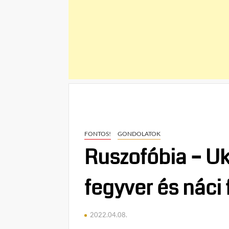
FONTOS!
GONDOLATOK
Ruszofóbia – U
fegyver és náci 
2022.04.08.