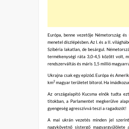
Európa, benne vezetője Németország és O
menetel díszlépésben. Az I. és a II. világh
Szibéria lakatlan, de besárgul. Németorsz
termékenységi ráta 3,0-4,5 között volt, 
rendszerváltás és máris 1,5 millió magyarra
Ukrajna csak egy epizód. Európa és Amerika
2
km
magyar területet bitorol. Ha imádkozu
Az országalapító Kucsma elnök tudta ezt 
titokban, a Parlamentet megkerülve alap
gyengeség agresszívvá teszi a ragadozót!
A mai ukrán vezetés minden jel szeri
nagykövetnő sistergő magyargyűlölete