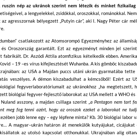
 ruszin nép az ukránok szerint nem létezik és minket fizikailag 
tiségeivel, a lengyelekkel, zsidókkal, oroszokkal, románokkal. Nem
az agresszornak bélyegzett „Putyin cár”, aki I. Nagy Péter cár mé
re.
dumban” csatlakozott az Atomsorompó Egyezményhez az államisá
 és Oroszország garantált. Ezt az egyezményt minden jel szerint
abrikált. Dr. Aszódi Attila atomfizikus kételkedik ebben. Amerik
Kovid – 19 –es vírus kifejlesztését Wuhanba. A kis gömböc kiszabad
krajnában: az USA a Majdan puccs utáni ukrán gyarmatába tette 
atás veszélyes. A démon kiszabadulhat a kémcsőből! Ezért az U
iológiai fegyverlaboratóriumait az ukránokhoz „ha megtetszett, h
zett biológiai fegyver-fejlesztő laborokat az USA mellett a WHO és
. Nuland asszony, a majdan csillaga szerint
„a Pentagon nem tart f
nt meg fog tenni azért, hogy az oroszok ezeket a laborokat ne tud
ezében jobb lenne egy – egy lépfene minta? Kb. 30 biológiai labor 
e… A magyar–ukrán határon át menekülők kutyájukat, cicájukat 
kisállatok az utolsó kapcsolat otthonukkal. Ukrajnában alig oltan