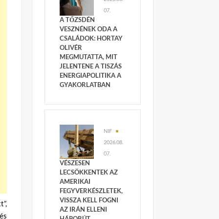
07.
A TŐZSDÉN
VESZNÉNEK ODA A
CSALÁDOK: HORTAY
OLIVÉR
MEGMUTATTA, MIT
JELENTENE A TISZÁS
ENERGIAPOLITIKA A
GYAKORLATBAN
NIF
2026.08.
07.
VÉSZESEN
LECSÖKKENTEK AZ
AMERIKAI
FEGYVERKÉSZLETEK,
VISSZA KELL FOGNI
t”,
AZ IRÁN ELLENI
és
HÁBORÚT