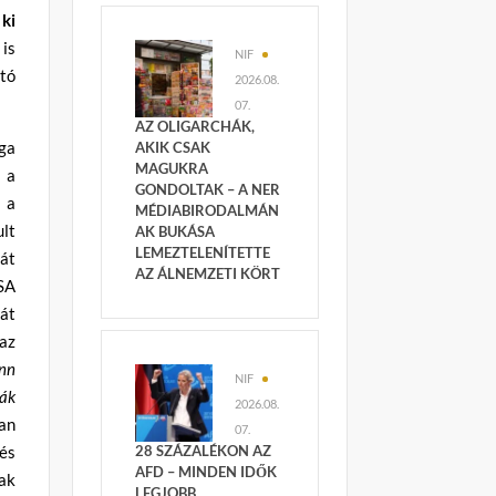
ki
 is
NIF
ltó
2026.08.
07.
AZ OLIGARCHÁK,
ga
AKIK CSAK
MAGUKRA
 a
GONDOLTAK – A NER
a a
MÉDIABIRODALMÁN
ult
AK BUKÁSA
LEMEZTELENÍTETTE
át
AZ ÁLNEMZETI KÖRT
SA
át
 az
enn
NIF
ják
2026.08.
van
07.
és
28 SZÁZALÉKON AZ
AFD – MINDEN IDŐK
ak
LEGJOBB