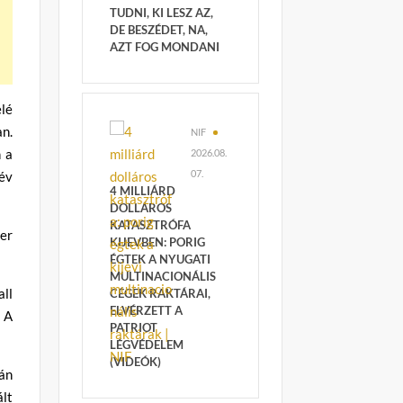
TUDNI, KI LESZ AZ,
DE BESZÉDET, NA,
AZT FOG MONDANI
lé
an.
NIF
n a
2026.08.
07.
év
4 MILLIÁRD
DOLLÁROS
KATASZTRÓFA
zer
KIJEVBEN: PORIG
ÉGTEK A NYUGATI
MULTINACIONÁLIS
ll
CÉGEK RAKTÁRAI,
ELVÉRZETT A
 A
PATRIOT
LÉGVÉDELEM
(VIDEÓK)
án
ált