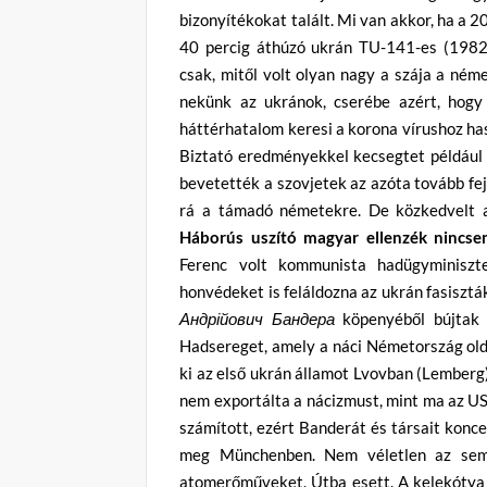
bizonyítékokat talált. Mi van akkor, ha a 
40 percig áthúzó ukrán TU-141-es (1982-
csak, mitől volt olyan nagy a szája a né
nekünk az ukránok, cserébe azért, hog
háttérhatalom keresi a korona vírushoz has
Biztató eredményekkel kecsegtet például a
bevetették a szovjetek az azóta tovább fej
rá a támadó németekre. De közkedvelt a 
Háborús uszító magyar ellenzék nincse
Ferenc volt kommunista hadügyminiszt
honvédeket is feláldozna az ukrán fasiszt
Андрійович Бандера
köpenyéből bújtak
Hadsereget, amely a náci Németország olda
ki az első ukrán államot Lvovban (Lemberg)
nem exportálta a nácizmust, mint ma az US
számított, ezért Banderát és társait konc
meg Münchenben. Nem véletlen az sem,
atomerőműveket. Útba esett. A kelekótya 