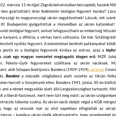
2022. március 11-én éjjel Zágráb belvárosában becsapódó, hazánk föl
ben gyártották!) drón fedélzetén biológiai fegyvert hordoz? Láss
metországi és magyarországi ukrán nagykövetnek! Lássuk, mit szánt
y itt Budapesten gyógyítottuk a Honvédban az ukrán katonákat!
onló biológiai fegyvert, amivel lefogyasztható az emberiség létszá
 kanyaró, a diftéria, a vérhas harci változata. De már Sztálingrád
lesztett nyúlláz fegyvert. A
tularémiával
beoltott patkányokat küldt
pestis és a biológiai fegyverek királya az antrax, azaz a
lépfe
n, csak egy magyar nemzetet megtagadó idegen erő.
MZP, Juhá
er, Fekete–Győr fegyvereket szállítana az ukrán náciknak. M
ákért, akik Sztepan Andrijovics Bandera (1909-1959),
ukránul
:
Степ
 ki.
Bandera
a második világháború alatt vezette az Ukrán Felke
lán harcolt a Szovjetunió ellen. Bandera 1941. június 30-án kiálto
. ami a német megszállás alatt álló Lengyelországhoz tartozott. Hit
A a liberál-fasizmust, mert nem tűrt meg mást: az ukrán szolganép
entrációs táborba csukta. Az ukrán nácik idolját végül a KGB mérge
 hogy az oroszok már az első napokban elfoglalták az ukrajn
táncos – komikus ukrán elnök elkottyantotta, hogy atombombát épí