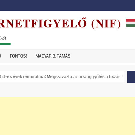
RNETFIGYELŐ (NIF)
dről
D
FONTOS!
MAGYAR B. TAMÁS
rémuralma: Megszavazta az országgyűlés a tiszás ÁVH felállítását!