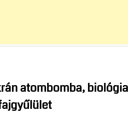
krán atombomba, biológia
fajgyűlület