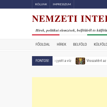
Skip
RÓLUNK
IMPRESSZUM
to
NEMZETI INTE
content
Hírek, politikai elemzések, belföldről és külföl
FŐOLDAL
HÍREK
BELFÖLD
KÜLFÖL
entendrén már el is fogyott a víz
Visszatért az 50-es évek 
FONTOS!