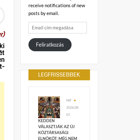
receive notifications of new
posts by email.
Email
r)
cím
megadása
Feliratkozás
ki
ét
en
t-
LEGFRISSEBBEK
NIF
2026.08.
07.
KEDDEN
VÁLASZTJÁK AZ ÚJ
KÖZTÁRSASÁGI
ELNÖKÖT: MÉG NEM