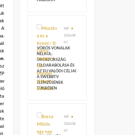
ött
uk
ak
 A
NIF
ma.
2026.08.
07.
nál
VÖRÖS VONALAK
ek
NÉLKÜL:
ne.
OROSZORSZÁG
FELDARABOLÁSA ÉS
sz
AZ EU VALÓDI CÉLJAI
ZP
A SWEBBTV
ан
ELEMZÉSÉNEK
lő
TÜKRÉBEN
tta
ler
nek
NIF
zte
2026.08.
ai
07.
t.