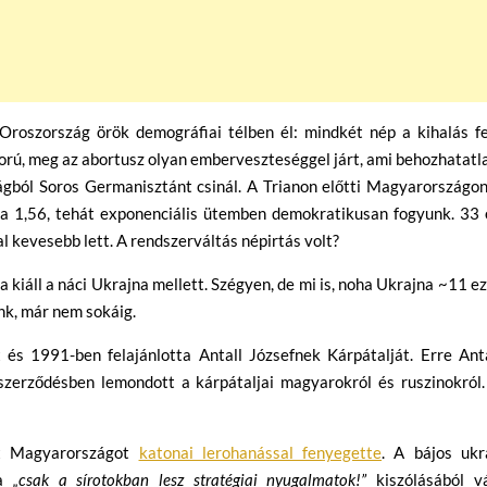
roszország örök demográfiai télben él: mindkét nép a kihalás fe
áború, meg az abortusz olyan emberveszteséggel járt, ami behozhatatl
ágból Soros Germanisztánt csinál. A Trianon előtti Magyarországo
ma 1,56, tehát exponenciális ütemben demokratikusan fogyunk. 33 
l kevesebb lett. A rendszerváltás népirtás volt?
 kiáll a náci Ukrajna mellett. Szégyen, de mi is, noha Ukrajna ~11 e
nk, már nem sokáig.
és 1991-ben felajánlotta Antall Józsefnek Kárpátalját. Erre Anta
szerződésben lemondott a kárpátaljai magyarokról és ruszinokról.
nt Magyarországot
katonai lerohanással fenyegette
. A bájos ukr
 a
„csak a sírotokban lesz stratégiai nyugalmatok!”
kiszólásából v