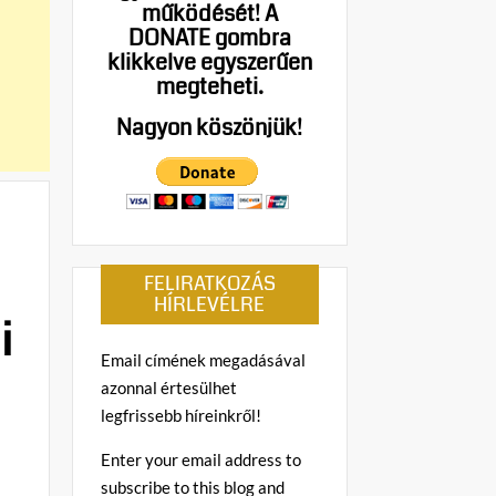
működését!
A
DONATE gombra
klikkelve egyszerűen
megteheti.
Nagyon köszönjük!
FELIRATKOZÁS
HÍRLEVÉLRE
i
Email címének megadásával
azonnal értesülhet
legfrissebb híreinkről!
Enter your email address to
subscribe to this blog and