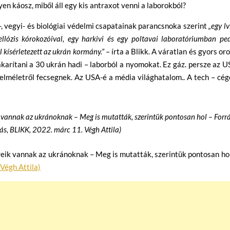
yen káosz, miből áll egy kis antraxot venni a laborokból?
-, vegyi- és biológiai védelmi csapatainak parancsnoka szerint
„egy lv
ellózis kórokozóival, egy harkivi és egy poltavai laboratóriumban pe
l kísérletezett az ukrán kormány.”
– írta a Blikk. A váratlan és gyors or
karítani a 30 ukrán hadi – laborból a nyomokat. Ez gáz. persze az 
lméletről fecsegnek. Az USA-é a média világhatalom.. A tech – cé
k vannak az ukránoknak – Meg is mutatták, szerintük pontosan hol – Forrá
ás, BLIKK, 2022. márc 11. Végh Attila)
reik vannak az ukránoknak – Meg is mutatták, szerintük pontosan ho
Végh Attila)