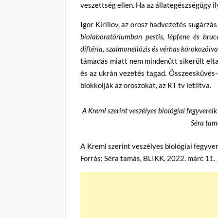
veszettség ellen. Ha az állategészségügy il
Igor Kirillov, az orosz hadvezetés sugárzás
biolaboratóriumban pestis, lépfene és bruc
diftéria, szalmonellózis és vérhas kórokozóiva
támadás miatt nem mindenütt sikerült elta
és az ukrán vezetés tagad. Összeesküvés-e
blokkolják az oroszokat, az RT tv letiltva.
A Kreml szerint veszélyes biológiai fegyverei
Séra tam
A Kreml szerint veszélyes biológiai fegyve
Forrás: Séra tamás, BLIKK, 2022. márc 11.