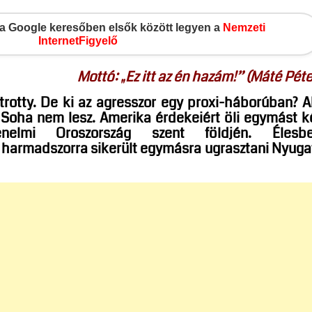
gy a Google keresőben elsők között legyen a
Nemzeti
InternetFigyelő
Mottó: „Ez itt az én hazám!” (Máté Péte
trotty. De ki az agresszor egy proxi-háborúban? A
? Soha nem lesz. Amerika érdekeiért öli egymást k
nelmi Oroszország szent földjén. Élesb
t harmadszorra sikerült egymásra ugrasztani Nyuga