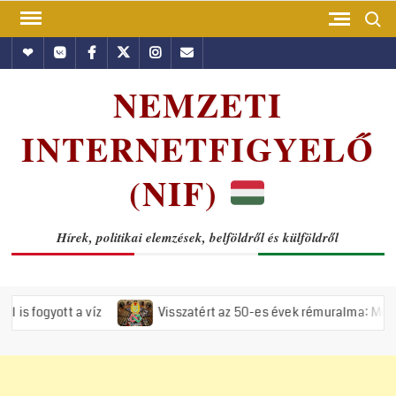
Skip
Search
to
Hundub
Vkontakte
Facebook
Twitter
Instagram
Email
content
NEMZETI
INTERNETFIGYELŐ
(NIF)
Hírek, politikai elemzések, belföldről és külföldről
víz
Visszatért az 50-es évek rémuralma: Megszavazta az orsz