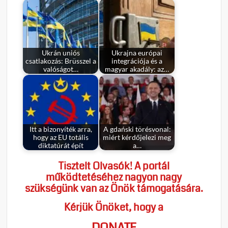
Ukrán uniós
Ukrajna európai
csatlakozás: Brüsszel a
integrációja és a
valóságot…
magyar akadály: az…
Itt a bizonyíték arra,
A gdański törésvonal:
hogy az EU totális
miért kérdőjelezi meg
diktatúrát épít
a…
Tisztelt Olvasók! A portál
működtetéséhez nagyon nagy
szükségünk van az Önök támogatására.
Kérjük Önöket, hogy a
DONATE