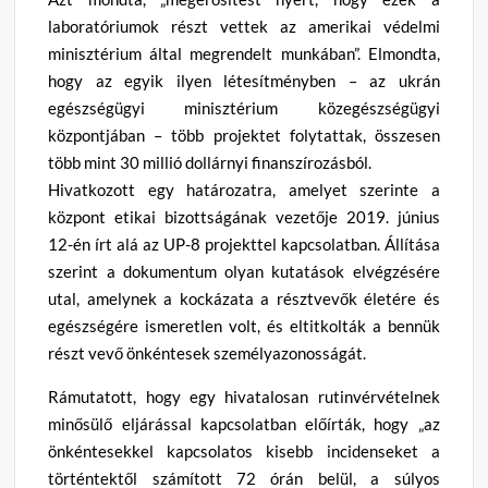
laboratóriumok részt vettek az amerikai védelmi
minisztérium által megrendelt munkában”. Elmondta,
hogy az egyik ilyen létesítményben – az ukrán
egészségügyi minisztérium közegészségügyi
központjában – több projektet folytattak, összesen
több mint 30 millió dollárnyi finanszírozásból.
Hivatkozott egy határozatra, amelyet szerinte a
központ etikai bizottságának vezetője 2019. június
12-én írt alá az UP-8 projekttel kapcsolatban. Állítása
szerint a dokumentum olyan kutatások elvégzésére
utal, amelynek a kockázata a résztvevők életére és
egészségére ismeretlen volt, és eltitkolták a bennük
részt vevő önkéntesek személyazonosságát.
Rámutatott, hogy egy hivatalosan rutinvérvételnek
minősülő eljárással kapcsolatban előírták, hogy „az
önkéntesekkel kapcsolatos kisebb incidenseket a
történtektől számított 72 órán belül, a súlyos