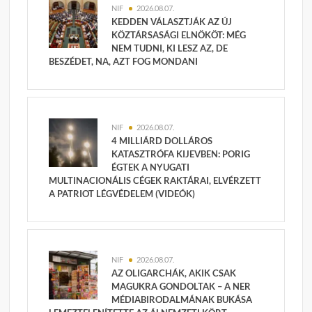
NIF
2026.08.07.
KEDDEN VÁLASZTJÁK AZ ÚJ
KÖZTÁRSASÁGI ELNÖKÖT: MÉG
NEM TUDNI, KI LESZ AZ, DE
BESZÉDET, NA, AZT FOG MONDANI
NIF
2026.08.07.
4 MILLIÁRD DOLLÁROS
KATASZTRÓFA KIJEVBEN: PORIG
ÉGTEK A NYUGATI
MULTINACIONÁLIS CÉGEK RAKTÁRAI, ELVÉRZETT
A PATRIOT LÉGVÉDELEM (VIDEÓK)
NIF
2026.08.07.
AZ OLIGARCHÁK, AKIK CSAK
MAGUKRA GONDOLTAK – A NER
MÉDIABIRODALMÁNAK BUKÁSA