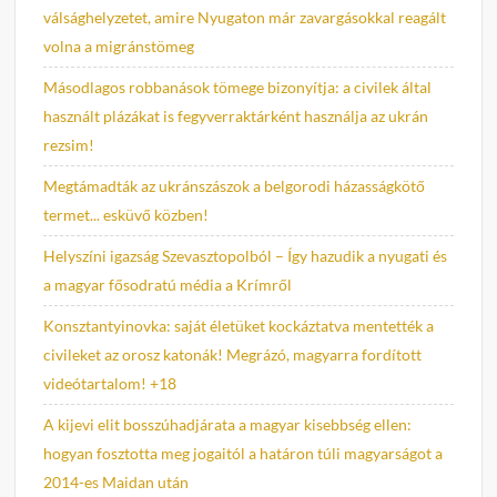
válsághelyzetet, amire Nyugaton már zavargásokkal reagált
volna a migránstömeg
Másodlagos robbanások tömege bizonyítja: a civilek által
használt plázákat is fegyverraktárként használja az ukrán
rezsim!
Megtámadták az ukránszászok a belgorodi házasságkötő
termet... esküvő közben!
Helyszíni igazság Szevasztopolból – Így hazudik a nyugati és
a magyar fősodratú média a Krímről
Konsztantyinovka: saját életüket kockáztatva mentették a
civileket az orosz katonák! Megrázó, magyarra fordított
videótartalom! +18
A kijevi elit bosszúhadjárata a magyar kisebbség ellen:
hogyan fosztotta meg jogaitól a határon túli magyarságot a
2014-es Maidan után