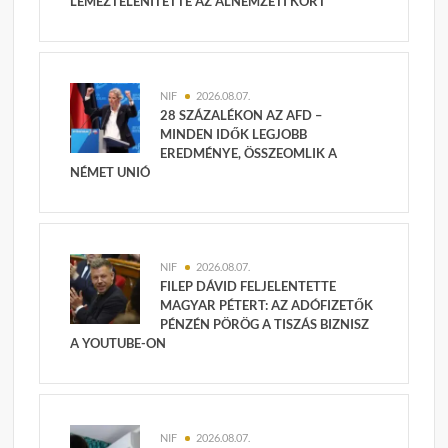
LEMEZTELENÍTETTE AZ ÁLNEMZETI KÖRT
NIF
2026.08.07.
28 SZÁZALÉKON AZ AFD –
MINDEN IDŐK LEGJOBB
EREDMÉNYE, ÖSSZEOMLIK A
NÉMET UNIÓ
NIF
2026.08.07.
FILEP DÁVID FELJELENTETTE
MAGYAR PÉTERT: AZ ADÓFIZETŐK
PÉNZÉN PÖRÖG A TISZÁS BIZNISZ
A YOUTUBE-ON
NIF
2026.08.07.