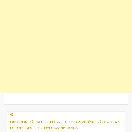
Bejegyzés
navigáció
OROSZORSZÁG KITILTOTTA AZ EU FELSŐ VEZETÉSÉT, VÁLASZUL AZ
EU TÖMEGES EGYOLDALÚ SZANKCIÓIRA