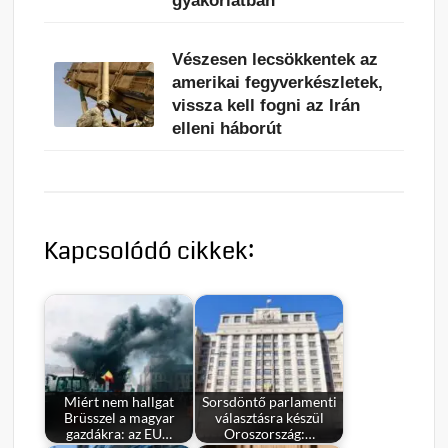
gyakorlatban
Vészesen lecsökkentek az
amerikai fegyverkészletek,
vissza kell fogni az Irán
elleni háborút
Kapcsolódó cikkek:
Miért nem hallgat
Sorsdöntő parlamenti
Brüsszel a magyar
választásra készül
gazdákra: az EU…
Oroszország:…