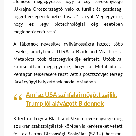
alelnöke megjegyezte, hogy a cég tevékenysége
„Ukrajna Oroszországtól való kulturális és gazdasági
függetlenségének biztosítására” irányul. Megjegyezte,
hogy ez „egy biotechnológiai cég esetében
meglehetősen furcsa”.
A tábornok nevesítve nyilvánosságra hozott több
levelet, amelyben a DTRA, a Black and Veach és a
Metabiota több tisztségviselője érintett. Utóbbival
kapcsolatban megjegyezte, hogy a Metabiota a
Pentagon felkérésére részt vett a posztszovjet térség
járványügyi helyzetének modellezésében.
Ami az USA színfalai mögött zajlik:
Trump jól alávágott Bidennek
Kitért rá, hogy a Black and Veach tevékenysége még
az ukrán szakszolgálatok körében is kérdéseket vetett
fel; az Ukrán Biztonsági Szolgálat (SZBU) herszoni