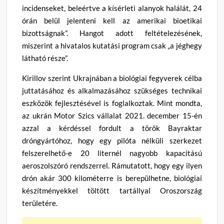
incidenseket, beleértve a kísérleti alanyok halálát, 24
órán belül jelenteni kell az amerikai bioetikai
bizottságnak”. Hangot adott feltételezésének,
miszerint a hivatalos kutatási program csak „a jéghegy
látható része”.
Kirillov szerint Ukrajnában a biológiai fegyverek célba
juttatásához és alkalmazásához szükséges technikai
eszközök fejlesztésével is foglalkoztak. Mint mondta,
az ukrán Motor Szics vállalat 2021. december 15-én
azzal a kérdéssel fordult a török Bayraktar
dróngyártóhoz, hogy egy pilóta nélküli szerkezet
felszerelhető-e 20 liternél nagyobb kapacitású
aeroszolszóró rendszerrel. Rámutatott, hogy egy ilyen
drón akár 300 kilométerre is berepülhetne, biológiai
készítményekkel töltött tartállyal Oroszország
területére.