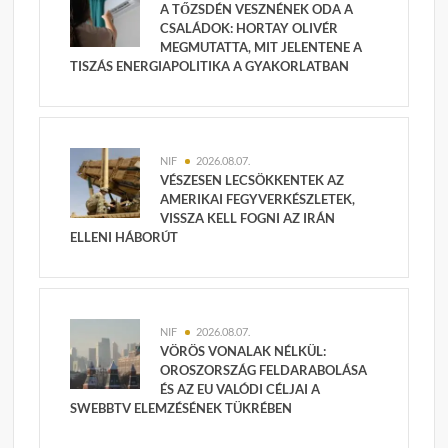
A TŐZSDÉN VESZNÉNEK ODA A
CSALÁDOK: HORTAY OLIVÉR
MEGMUTATTA, MIT JELENTENE A
TISZÁS ENERGIAPOLITIKA A GYAKORLATBAN
NIF
2026.08.07.
VÉSZESEN LECSÖKKENTEK AZ
AMERIKAI FEGYVERKÉSZLETEK,
VISSZA KELL FOGNI AZ IRÁN
ELLENI HÁBORÚT
NIF
2026.08.07.
VÖRÖS VONALAK NÉLKÜL:
OROSZORSZÁG FELDARABOLÁSA
ÉS AZ EU VALÓDI CÉLJAI A
SWEBBTV ELEMZÉSÉNEK TÜKRÉBEN