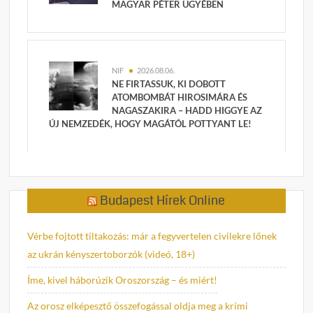
MAGYAR PÉTER ÜGYÉBEN
NIF
2026.08.06.
NE FIRTASSUK, KI DOBOTT
ATOMBOMBÁT HIROSIMÁRA ÉS
NAGASZAKIRA – HADD HIGGYE AZ
ÚJ NEMZEDÉK, HOGY MAGÁTÓL POTTYANT LE!
Budapest Hírek Online
Vérbe fojtott tiltakozás: már a fegyvertelen civilekre lőnek
az ukrán kényszertoborzók (videó, 18+)
Íme, kivel háborúzik Oroszország – és miért!
Az orosz elképesztő összefogással oldja meg a krími