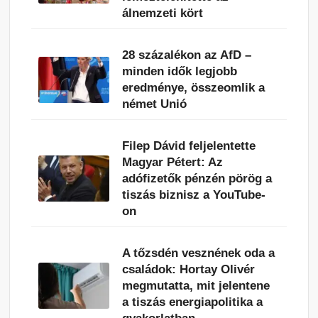
álnemzeti kört
28 százalékon az AfD –
minden idők legjobb
eredménye, összeomlik a
német Unió
Filep Dávid feljelentette
Magyar Pétert: Az
adófizetők pénzén pörög a
tiszás biznisz a YouTube-
on
A tőzsdén vesznének oda a
családok: Hortay Olivér
megmutatta, mit jelentene
a tiszás energiapolitika a