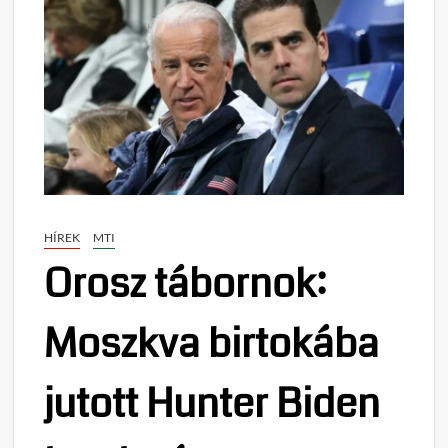
HÍREK
MTI
Orosz tábornok:
Moszkva birtokába
jutott Hunter Biden