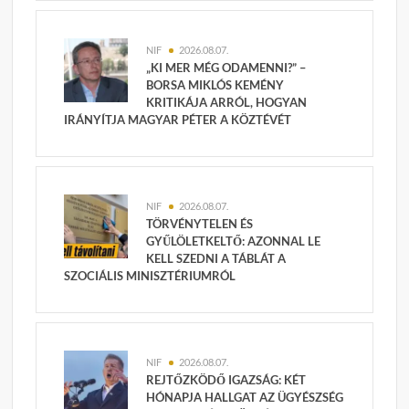
NIF
2026.08.07.
„KI MER MÉG ODAMENNI?” –
BORSA MIKLÓS KEMÉNY
KRITIKÁJA ARRÓL, HOGYAN
IRÁNYÍTJA MAGYAR PÉTER A KÖZTÉVÉT
NIF
2026.08.07.
TÖRVÉNYTELEN ÉS
GYŰLÖLETKELTŐ: AZONNAL LE
KELL SZEDNI A TÁBLÁT A
SZOCIÁLIS MINISZTÉRIUMRÓL
NIF
2026.08.07.
REJTŐZKÖDŐ IGAZSÁG: KÉT
HÓNAPJA HALLGAT AZ ÜGYÉSZSÉG