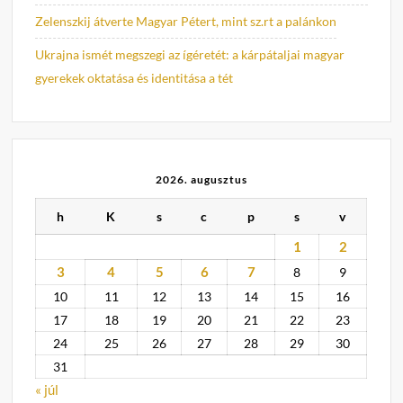
Zelenszkij átverte Magyar Pétert, mint sz.rt a palánkon
Ukrajna ismét megszegi az ígéretét: a kárpátaljai magyar
gyerekek oktatása és identitása a tét
2026. augusztus
h
K
s
c
p
s
v
1
2
3
4
5
6
7
8
9
10
11
12
13
14
15
16
17
18
19
20
21
22
23
24
25
26
27
28
29
30
31
« júl