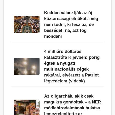
Kedden választják az új
köztársasági elnököt: még
nem tudni, ki lesz az, de
beszédet, na, azt fog
mondani
4 milliárd dolláros
katasztrófa Kijevben: porig
égtek a nyugati
multinacionális cégek
raktárai, elvérzett a Patriot
légvédelem (videók)
Az oligarchák, akik csak
magukra gondoltak – a NER
médiabirodalmának bukása
lemeztelenítette az