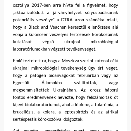
osztálya 2017-ben arra hívta fel a figyelmet, hogy
„aktualizálódott a járványhelyzet súlyosbodásának
potenciális veszélye” a DTRA azon szándéka miatt,
hogy a Black and Veachen keresztül ellenőrzése alá
vonja a különösen veszélyes fertőzések kórokozóinak
kutatását végző ukrajnai mikrobiológiai
laboratóriumokban végzett tevékenységet.
Emlékeztetett rá, hogy a Moszkva szerint katonai célú
ukrajnai mikrobiológiai tevékenység úgy ért véget,
hogy a patogén bioanyagokat februárban vagy az
Egyesült Államokba szállítottak, vagy
megsemmisítettek Ukrajnában. Az orosz háború
fontos eredményének nevezte, hogy felszámoltak öt
kijevi biolaboratóriumot, ahol a lépfene, a tularémia, a
brucellózis, a kolera, a leptospirózis és az afrikai
sertéspestis kórokozóival dolgoztak.
Azt mondta, „megerősítést nyert, hogy ezek a