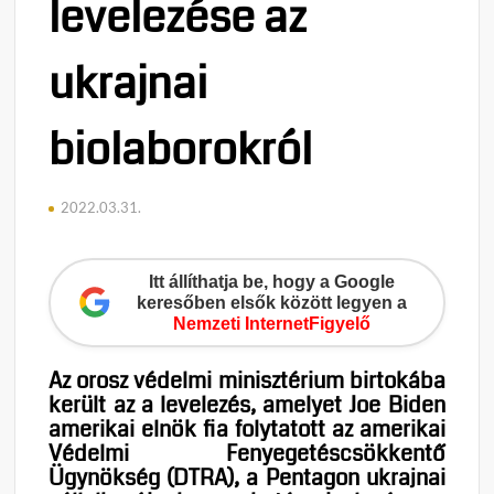
levelezése az
ukrajnai
biolaborokról
2022.03.31.
Itt állíthatja be, hogy a Google
keresőben elsők között legyen a
Nemzeti InternetFigyelő
Az orosz védelmi minisztérium birtokába
került az a levelezés, amelyet Joe Biden
amerikai elnök fia folytatott az amerikai
Védelmi Fenyegetéscsökkentő
Ügynökség (DTRA), a Pentagon ukrajnai