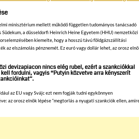
ése
elmi minisztérium mellett működő független tudományos tanácsadó
ens Südekum, a düsseldorfi Heinrich Heine Egyetem (HHU) nemzetközi
orselemzésében kiemelte, hogy a hosszú távú földgázszállítási
k az elszámolás pénznemét. Ez euró vagy dollár lehet, az orosz eln
özi devizapiacon nincs elég rubel, ezért a szankciókkal
kell fordulni, vagyis “Putyin közvetve arra kényszerít
zankcióinkat”.
ldául az EU vagy Svájc ezt nem fogják tudni egykönnyen
e: az orosz elnök lépése “megtorlás a nyugati szankciók ellen, amir