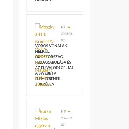
NIF
2026.08.
07.
VÖRÖS VONALAK
NÉLKÜL:
OROSZORSZÁG
FELDARABOLÁSA ÉS
AZ EU VALÓDI CÉLJAI
A SWEBBTV
ELEMZÉSÉNEK
TÜKRÉBEN
NIF
2026.08.
07.