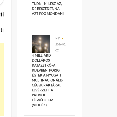
TUDNI, KI LESZ AZ,
DE BESZÉDET, NA,
ti
AZT FOG MONDANI
ti
NIF
2026.08.
07.
4 MILLIÁRD
DOLLÁROS
KATASZTRÓFA
KIJEVBEN: PORIG
ÉGTEK A NYUGATI
MULTINACIONÁLIS
CÉGEK RAKTÁRAI,
ELVÉRZETT A
PATRIOT
LÉGVÉDELEM
(VIDEÓK)