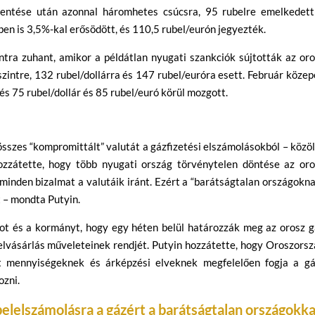
lentése után azonnal háromhetes csúcsra, 95 rubelre emelkedett
ben is 3,5%-kal erősödött, és 110,5 rubel/eurón jegyezték.
tra zuhant, amikor a példátlan nyugati szankciók sújtották az or
zintre, 132 rubel/dollárra és 147 rubel/euróra esett. Február köze
és 75 rubel/dollár és 85 rubel/euró körül mozgott.
összes “kompromittált” valutát a gázfizetési elszámolásokból – közö
ozzátette, hogy több nyugati ország törvénytelen döntése az oro
nden bizalmat a valutáik iránt. Ezért a “barátságtalan országokn
t – mondta Putyin.
kot és a kormányt, hogy egy héten belül határozzák meg az orosz g
ubelvásárlás műveleteinek rendjét. Putyin hozzátette, hogy Oroszors
t mennyiségeknek és árképzési elveknek megfelelően fogja a gá
ozni.
elelszámolásra a gázért a barátságtalan országokka