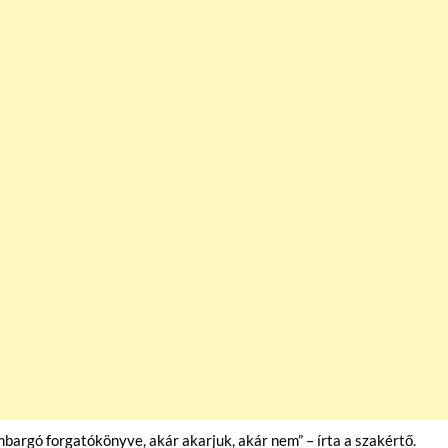
mbargó forgatókönyve, akár akarjuk, akár nem” – írta a szakértő.