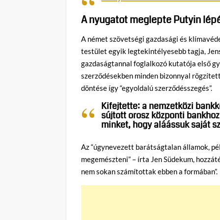
A nyugatot meglepte Putyin lép
A német szövetségi gazdasági és klímavéd
testület egyik legtekintélyesebb tagja, J
gazdaságtannal foglalkozó kutatója első gy
szerződésekben minden bizonnyal rögzítetté
döntése így “egyoldalú szerződésszegés”.
Kifejtette: a nemzetközi bankk
sújtott orosz központi bankhoz 
minket, hogy aláássuk saját s
Az “úgynevezett barátságtalan államok, pé
megemészteni” – írta Jen Südekum, hozzátév
nem sokan számítottak ebben a formában”.