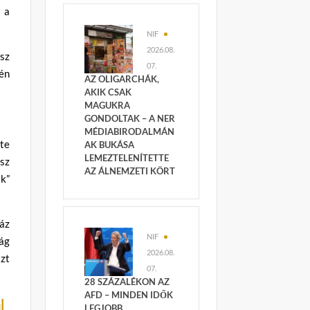
 a
NIF
2026.08.
osz
07.
pén
AZ OLIGARCHÁK,
AKIK CSAK
MAGUKRA
GONDOLTAK – A NER
MÉDIABIRODALMÁN
lte
AK BUKÁSA
LEMEZTELENÍTETTE
sz
AZ ÁLNEMZETI KÖRT
ak”
áz
NIF
zág
2026.08.
zt
07.
28 SZÁZALÉKON AZ
AFD – MINDEN IDŐK
l
LEGJOBB