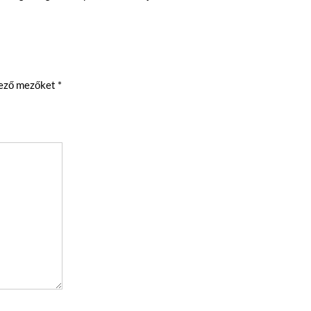
lező mezőket
*