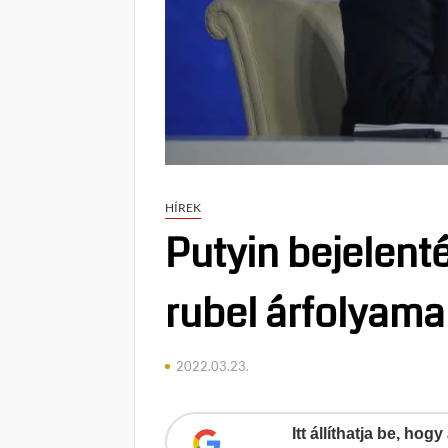
HÍREK
Putyin bejelenté
rubel árfolyama
2022.03.23.
Itt állíthatja be, ho