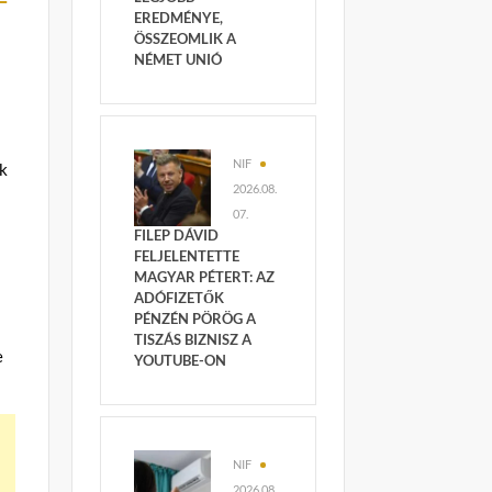
EREDMÉNYE,
ÖSSZEOMLIK A
NÉMET UNIÓ
NIF
ök
2026.08.
07.
FILEP DÁVID
FELJELENTETTE
MAGYAR PÉTERT: AZ
ADÓFIZETŐK
PÉNZÉN PÖRÖG A
TISZÁS BIZNISZ A
e
YOUTUBE-ON
NIF
2026.08.