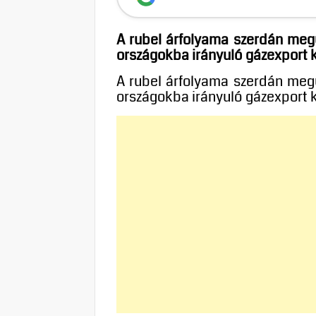
A rubel árfolyama szerdán megu
országokba irányuló gázexport kif
A rubel árfolyama szerdán megu
országokba irányuló gázexport kif