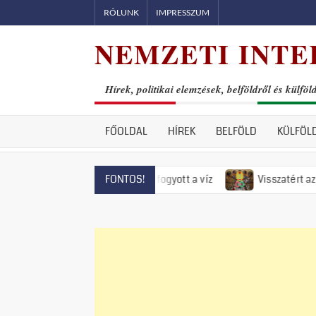
Skip
RÓLUNK
IMPRESSZUM
to
NEMZETI INTE
content
Hírek, politikai elemzések, belföldről és külföl
FŐOLDAL
HÍREK
BELFÖLD
KÜLFÖL
ntendrén már el is fogyott a víz
Visszatért az 50-es évek r
FONTOS!