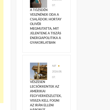
07.
A TŐZSDÉN
VESZNÉNEK ODA A
CSALÁDOK: HORTAY
OLIVÉR
MEGMUTATTA, MIT
JELENTENE A TISZÁS
ENERGIAPOLITIKA A
GYAKORLATBAN
NIF
2026.08.
07.
VÉSZESEN
LECSÖKKENTEK AZ
AMERIKAI
FEGYVERKÉSZLETEK,
VISSZA KELL FOGNI
AZ IRÁN ELLENI
HÁBORÚT