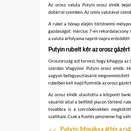
Az orosz valuta Putyin orosz elnök beje
dollárral szemben. Az uniós valutával szem
A rubel a hónap elején történelmi mélypon
gazdaságot: március 7-én rekordalacsony s
a valuta árfolyama napról-napra erősödött 
Putyin rubelt kér az orosz gázért
Oroszország azt tervezi, hogy kihagyja az 
szerdán Vlagyimir Putyin orosz elnök. H
vagyon befagyasztásáról megsemmisített mi
rubelben kell majd fizetniük az orosz gázér
Az orosz elnök utasította a központi ban
vásárlói által a belföldi piacon történő r
továbbra is a szerződésekben megkötöt
szállítani. Csak a fizetés pénzneme fog vált
Putyin: Moszkva áttér a rub