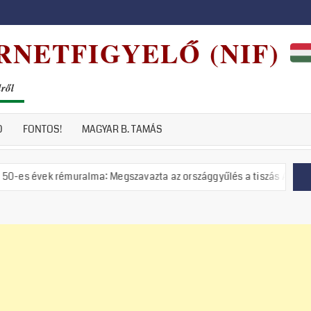
RNETFIGYELŐ (NIF)
dről
D
FONTOS!
MAGYAR B. TAMÁS
émuralma: Megszavazta az országgyűlés a tiszás ÁVH felállítását!