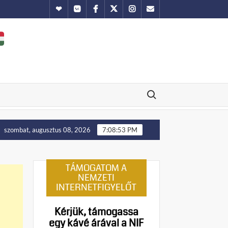
Hundub
Vkontakte
Facebook
Twitter
Instagram
Email
Search for:
Putyin: Ukrajna nyugati területei előbb-utóbb visszakerülne
szombat, augusztus 08, 2026
7:08:54 PM
TÁMOGATOM A
NEMZETI
INTERNETFIGYELŐT
Kérjük, támogassa
egy kávé árával a NIF