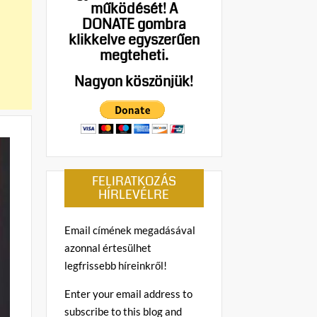
működését!
A
DONATE gombra
klikkelve egyszerűen
megteheti.
Nagyon köszönjük!
FELIRATKOZÁS
HÍRLEVÉLRE
Email címének megadásával
azonnal értesülhet
legfrissebb híreinkről!
Enter your email address to
subscribe to this blog and