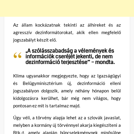
Az állam kockázatnak tekinti az álhíreket és az
agresszív dezinformátorokat, akik ellen megfelelő
jogszabályt készít elő.
„A szólásszabadság a vélemények és
információk cseréjét jekenti, de nem
dezinformáció terjesztése” – mondta.
Klima ugyanakkor megjegyezte, hogy az Igazságügyi
és Belügyminisztérium új, dezinformáció elleni
jogszabályon dolgozik, amely néhány hónapon belül
kidolgozásra kerülhet, bár még nem világos, hogy
pontosan ez mit is tartalmaz majd.
Úgy véli, a törvény alapja lehet az a szlovák javaslat,
melyben a kormány új törvénnyel akarja kiegészíteni a
Btk.-t, amely alapján bűncselekménynek minősülne