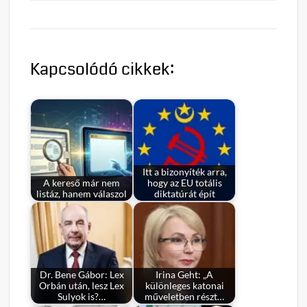
Kapcsolódó cikkek:
Itt a bizonyíték arra,
A kereső már nem
hogy az EU totális
listáz, hanem válaszol
diktatúrát épít
Dr. Bene Gábor: Lex
Irina Geht: „A
Orbán után, lesz Lex
különleges katonai
Sulyok is?…
műveletben részt…