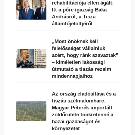
rehabilitációja ellen ágált:
Itt a pőre igazság Baka
Andrásról, a Tisza
államfőjelöltjéről
„Most önöknek kell
felelősséget vállalniuk
azért, hogy ránk szavaztak”
– kíméletlen lakossági
útmutató a tiszás rezsim
mindennapjaihoz
Az ország eladósítása és a
tiszás szélmalomharc:
Magyar Péterék importált
zöldőrülete tönkretenné a
hazai gazdaságot és
környezetet