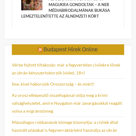
MAGUKRA GONDOLTAK – A NER
MÉDIABIRODALMÁNAK BUKÁSA
LEMEZTELENÍTETTE AZ ÁLNEMZETI KÖRT
Budapest Hírek Online
Vérbe fojtott tiltakozás: már a fegyvertelen civilekre lőnek
az ukrán kényszertoborzók (videó, 18+)
Íme, kivel háborúzik Oroszország – és miért!
Az orosz elképesztő összefogással oldja meg a krími
válsághelyzetet, amire Nyugaton már zavargásokkal reagált
volna a migránstömeg
Másodlagos robbanások tömege bizonyítja: a civilek által
használt plázákat is fegyverraktárként használja az ukrán