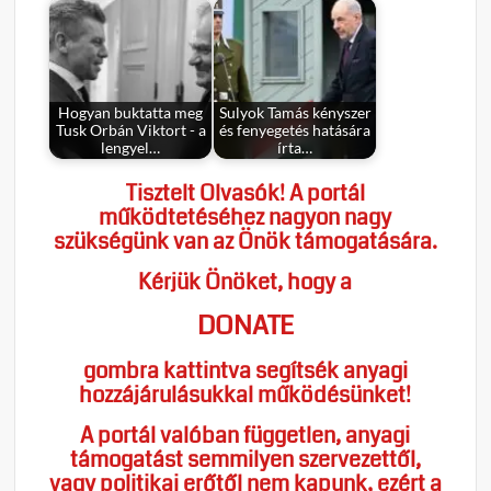
Hogyan buktatta meg
Sulyok Tamás kényszer
Tusk Orbán Viktort - a
és fenyegetés hatására
lengyel…
írta…
Tisztelt Olvasók! A portál
működtetéséhez nagyon nagy
szükségünk van az Önök támogatására.
Kérjük Önöket, hogy a
DONATE
gombra kattintva segítsék anyagi
hozzájárulásukkal működésünket!
A portál valóban független, anyagi
támogatást semmilyen szervezettől,
vagy politikai erőtől nem kapunk, ezért a