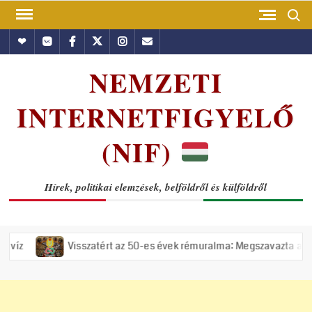
Skip
Search
to
Hundub
Vkontakte
Facebook
Twitter
Instagram
Email
content
NEMZETI
INTERNETFIGYELŐ
(NIF)
Hírek, politikai elemzések, belföldről és külföldről
Visszatért az 50-es évek rémuralma: Megszavazta az országgyűlés