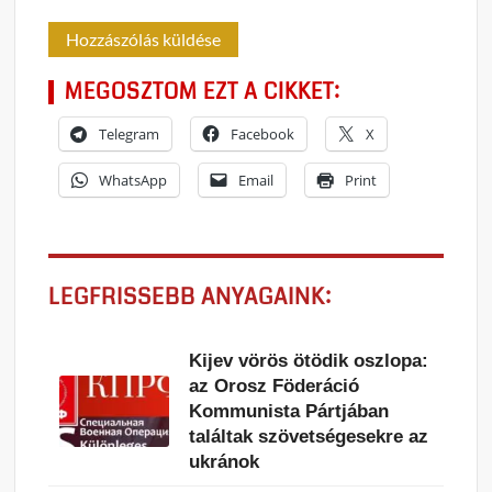
MEGOSZTOM EZT A CIKKET:
Telegram
Facebook
X
WhatsApp
Email
Print
LEGFRISSEBB ANYAGAINK:
Kijev vörös ötödik oszlopa:
az Orosz Föderáció
Kommunista Pártjában
találtak szövetségesekre az
ukránok