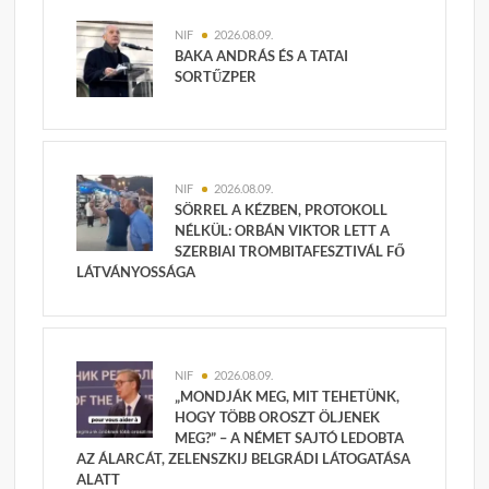
NIF
2026.08.09.
BAKA ANDRÁS ÉS A TATAI
SORTŰZPER
NIF
2026.08.09.
SÖRREL A KÉZBEN, PROTOKOLL
NÉLKÜL: ORBÁN VIKTOR LETT A
SZERBIAI TROMBITAFESZTIVÁL FŐ
LÁTVÁNYOSSÁGA
NIF
2026.08.09.
„MONDJÁK MEG, MIT TEHETÜNK,
HOGY TÖBB OROSZT ÖLJENEK
MEG?” – A NÉMET SAJTÓ LEDOBTA
AZ ÁLARCÁT, ZELENSZKIJ BELGRÁDI LÁTOGATÁSA
ALATT