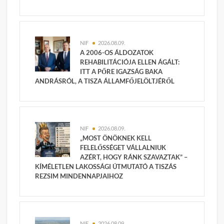
NIF
2026.08.09.
A 2006-OS ÁLDOZATOK
REHABILITÁCIÓJA ELLEN ÁGÁLT:
ITT A PŐRE IGAZSÁG BAKA
ANDRÁSRÓL, A TISZA ÁLLAMFŐJELÖLTJÉRŐL
NIF
2026.08.09.
„MOST ÖNÖKNEK KELL
FELELŐSSÉGET VÁLLALNIUK
AZÉRT, HOGY RÁNK SZAVAZTAK” –
KÍMÉLETLEN LAKOSSÁGI ÚTMUTATÓ A TISZÁS
REZSIM MINDENNAPJAIHOZ
NIF
2026.08.09.