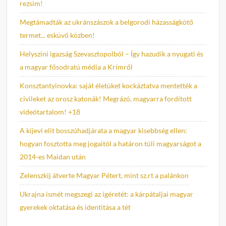
rezsim!
Megtámadták az ukránszászok a belgorodi házasságkötő
termet... esküvő közben!
Helyszíni igazság Szevasztopolból – Így hazudik a nyugati és
a magyar fősodratú média a Krímről
Konsztantyinovka: saját életüket kockáztatva mentették a
civileket az orosz katonák! Megrázó, magyarra fordított
videótartalom! +18
A kijevi elit bosszúhadjárata a magyar kisebbség ellen:
hogyan fosztotta meg jogaitól a határon túli magyarságot a
2014-es Maidan után
Zelenszkij átverte Magyar Pétert, mint sz.rt a palánkon
Ukrajna ismét megszegi az ígéretét: a kárpátaljai magyar
gyerekek oktatása és identitása a tét