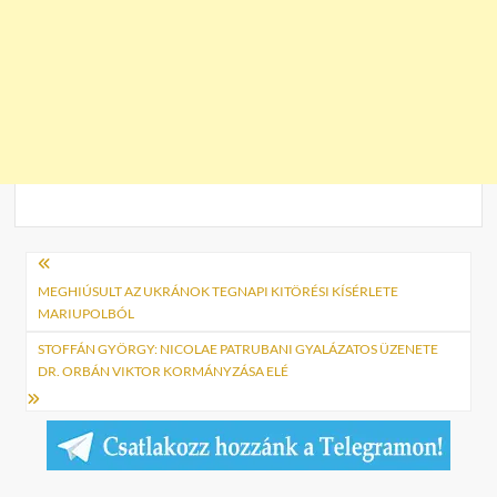
Bejegyzés
navigáció
MEGHIÚSULT AZ UKRÁNOK TEGNAPI KITÖRÉSI KÍSÉRLETE
MARIUPOLBÓL
STOFFÁN GYÖRGY: NICOLAE PATRUBANI GYALÁZATOS ÜZENETE
DR. ORBÁN VIKTOR KORMÁNYZÁSA ELÉ