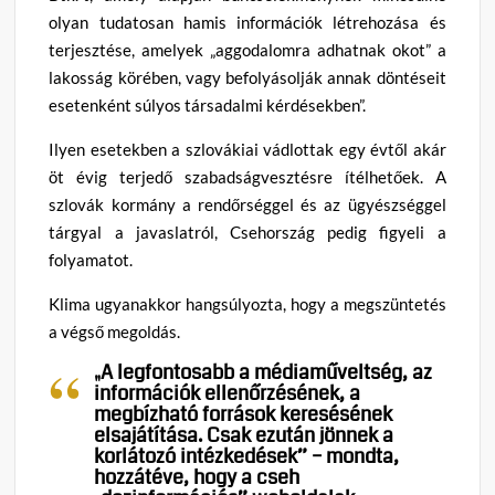
olyan tudatosan hamis információk létrehozása és
terjesztése, amelyek „aggodalomra adhatnak okot” a
lakosság körében, vagy befolyásolják annak döntéseit
esetenként súlyos társadalmi kérdésekben”.
Ilyen esetekben a szlovákiai vádlottak egy évtől akár
öt évig terjedő szabadságvesztésre ítélhetőek. A
szlovák kormány a rendőrséggel és az ügyészséggel
tárgyal a javaslatról, Csehország pedig figyeli a
folyamatot.
Klima ugyanakkor hangsúlyozta, hogy a megszüntetés
a végső megoldás.
„A legfontosabb a médiaműveltség, az
információk ellenőrzésének, a
megbízható források keresésének
elsajátítása. Csak ezután jönnek a
korlátozó intézkedések” – mondta,
hozzátéve, hogy a cseh