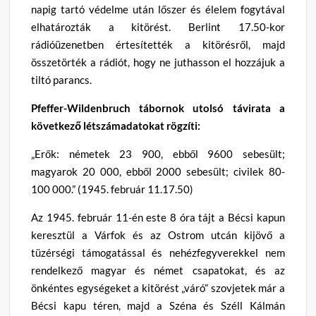
napig tartó védelme után lőszer és élelem fogytával
elhatározták a kitörést. Berlint 17.50-kor
rádióüzenetben értesítették a kitörésről, majd
összetörték a rádiót, hogy ne juthasson el hozzájuk a
tiltó parancs.
Pfeffer-Wildenbruch tábornok utolsó távirata a
következő létszámadatokat rögzíti:
„Erők: németek 23 900, ebből 9600 sebesült;
magyarok 20 000, ebből 2000 sebesült; civilek 80-
100 000.” (1945. február 11.17.50)
Az 1945. február 11-én este 8 óra tájt a Bécsi kapun
keresztül a Várfok és az Ostrom utcán kijövő a
tüzérségi támogatással és nehézfegyverekkel nem
rendelkező magyar és német csapatokat, és az
önkéntes egységeket a kitörést „váró” szovjetek már a
Bécsi kapu téren, majd a Széna és Széll Kálmán