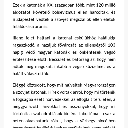
Ezek a katonák a XX. században több, mint 120 millió
áldozatot követelő bolsevizmus ellen harcoltak, és
Budapestet védték a szovjet megszállók ellen életük
feláldozása árán is.
Illene fejet hajtani a katonai esküjükhöz halálukig
ragaszkodó, a hazájuk fővárosát az ellenségtől 103
napig védő magyar katonák és önkéntesek végső
erőfeszítése előtt. Becsület és bátorság az, hogy nem
adták meg magukat, inkább a végső küzdelmet és a
halált választották.
Eléggé köztudott, hogy mit műveltek Magyarországon
a szovjet katonák. Hírek voltak arról, hogy mi történik
a fogságba esett honvédekkel, az elfoglalt területen, a
meggyalázott lányokkal és asszonyokkal, hogy mi
történik a szabadrablások idején. Tabu téma – csak a
neten olvashatunk róla -, hogy a Várhegy pincéiben
berendezett hadikórházak sebesültjeinek szenvedését