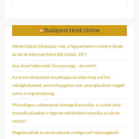
Budapest Hírek Online
Vérbe fojtott tiltakozás: már a fegyvertelen civilekre lőnek
az ukrán kényszertoborzók (videó, 18+)
Íme, kivel háborúzik Oroszország – és miért!
Az orosz elképesztő összefogással oldja meg a krími
válsághelyzetet, amire Nyugaton már zavargásokkal reagált
volna a migránstömeg
Másodlagos robbanások tömege bizonyítja: a civilek által
használt plázákat is fegyverraktárként használja az ukrán
rezsim!
Megtámadták az ukránszászok a belgorodi házasságkötő