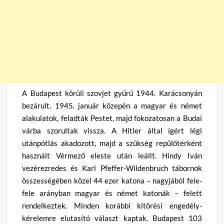
A Budapest körüli szovjet gyűrű 1944. Karácsonyán
bezárult. 1945. január közepén a magyar és német
alakulatok, feladták Pestet, majd fokozatosan a Budai
várba szorultak vissza. A Hitler által ígért légi
utánpótlás akadozott, majd a szükség repülőtérként
használt Vérmező eleste után leállt. Hindy Iván
vezérezredes és Karl Pfeffer-Wildenbruch tábornok
összességében közel 44 ezer katona – nagyjából fele-
fele arányban magyar és német katonák – felett
rendelkeztek. Minden korábbi kitörési engedély-
kérelemre elutasító választ kaptak. Budapest 103