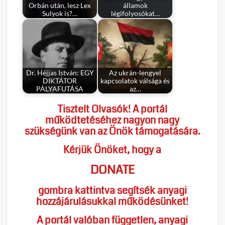
Orbán után, lesz Lex
államok
Sulyok is?…
légifolyosókat…
Dr. Héjjas István: EGY
Az ukrán-lengyel
DIKTÁTOR
kapcsolatok válsága és
PÁLYAFUTÁSA
az…
Tisztelt Olvasók! A portál
működtetéséhez nagyon nagy
szükségünk van az Önök támogatására.
Kérjük Önöket, hogy a
DONATE
gombra kattintva segítsék anyagi
hozzájárulásukkal működésünket!
A portál valóban független, anyagi