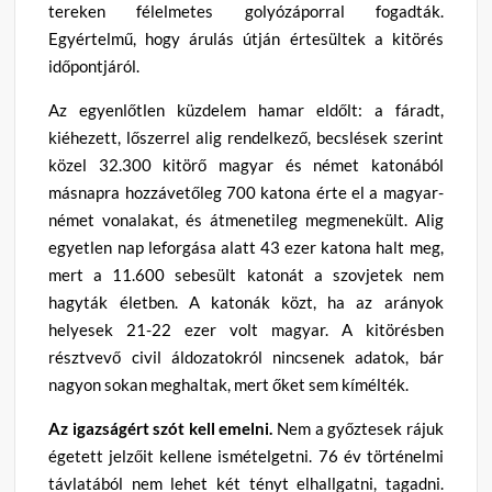
tereken félelmetes golyózáporral fogadták.
Egyértelmű, hogy árulás útján értesültek a kitörés
időpontjáról.
Az egyenlőtlen küzdelem hamar eldőlt: a fáradt,
kiéhezett, lőszerrel alig rendelkező, becslések szerint
közel 32.300 kitörő magyar és német katonából
másnapra hozzávetőleg 700 katona érte el a magyar-
német vonalakat, és átmenetileg megmenekült. Alig
egyetlen nap leforgása alatt 43 ezer katona halt meg,
mert a 11.600 sebesült katonát a szovjetek nem
hagyták életben. A katonák közt, ha az arányok
helyesek 21-22 ezer volt magyar. A kitörésben
résztvevő civil áldozatokról nincsenek adatok, bár
nagyon sokan meghaltak, mert őket sem kímélték.
Az igazságért szót kell emelni.
Nem a győztesek rájuk
égetett jelzőit kellene ismételgetni. 76 év történelmi
távlatából nem lehet két tényt elhallgatni, tagadni.