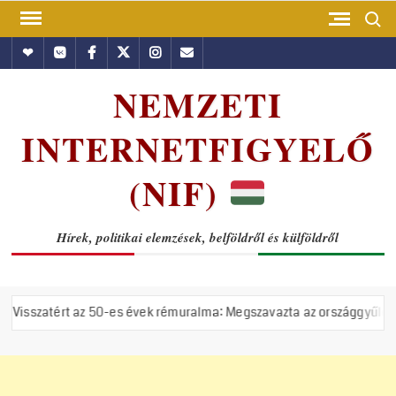
Skip
Search
to
Hundub
Vkontakte
Facebook
Twitter
Instagram
Email
content
NEMZETI
INTERNETFIGYELŐ
(NIF)
Hírek, politikai elemzések, belföldről és külföldről
 50-es évek rémuralma: Megszavazta az országgyűlés a tiszás ÁVH felá