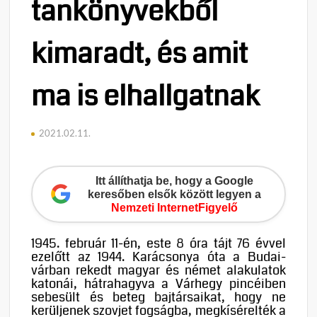
tankönyvekből
kimaradt, és amit
ma is elhallgatnak
2021.02.11.
Itt állíthatja be, hogy a Google
keresőben elsők között legyen a
Nemzeti InternetFigyelő
1945. február 11-én, este 8 óra tájt 76 évvel
ezelőtt az 1944. Karácsonya óta a Budai-
várban rekedt magyar és német alakulatok
katonái, hátrahagyva a Várhegy pincéiben
sebesült és beteg bajtársaikat, hogy ne
kerüljenek szovjet fogságba, megkísérelték a