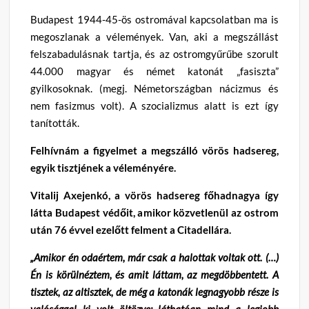
Budapest 1944-45-ös ostromával kapcsolatban ma is
megoszlanak a vélemények. Van, aki a megszállást
felszabadulásnak tartja, és az ostromgyűrűbe szorult
44.000 magyar és német katonát „fasiszta”
gyilkosoknak. (megj. Németországban nácizmus és
nem fasizmus volt). A szocializmus alatt is ezt így
tanították.
Felhívnám a figyelmet a megszálló vörös hadsereg,
egyik tisztjének a véleményére.
Vitalij Axejenkó,
a vörös hadsereg főhadnagya így
látta Budapest védőit,
a
mikor közvetlenül az ostrom
után 76 évvel ezelőtt felment a Citadellára.
„Amikor én odaértem, már csak a halottak voltak ott. (…)
Én is körülnéztem, és amit láttam, az megdöbbentett. A
tisztek, az altisztek, de még a katonák legnagyobb része is