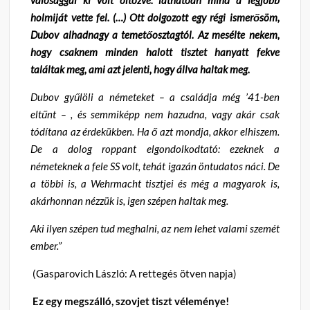
valósággal ki volt öltözve: láthatóan mind a legjobb
holmiját vette fel. (…) Ott dolgozott egy régi ismerősöm,
Dubov alhadnagy a temetőosztagtól. Az mesélte nekem,
hogy csaknem minden halott tisztet hanyatt fekve
találtak meg, ami azt jelenti, hogy állva haltak meg.
Dubov gyűlöli a németeket – a családja még ’41-ben
eltűnt – , és semmiképp nem hazudna, vagy akár csak
tódítana az érdekükben. Ha ő azt mondja, akkor elhiszem.
De a dolog roppant elgondolkodtató: ezeknek a
németeknek a fele SS volt, tehát igazán öntudatos náci. De
a többi is, a Wehrmacht tisztjei és még a magyarok is,
akárhonnan nézzük is, igen szépen haltak meg.
Aki ilyen szépen tud meghalni, az nem lehet valami szemét
ember.”
(Gasparovich László: A rettegés ötven napja)
Ez egy megszálló, szovjet tiszt véleménye!