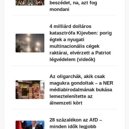
beszédet, na, azt fog
mondani
4 milliárd dolláros
katasztrófa Kijevben: porig
égtek a nyugati
multinacionális cégek
raktárai, elvérzett a Patriot
légvédelem (videók)
Az oligarchák, akik csak
magukra gondoltak – a NER
médiabirodalmának bukása
lemeztelenítette az
álnemzeti kört
28 százalékon az AfD –
minden idők legjobb