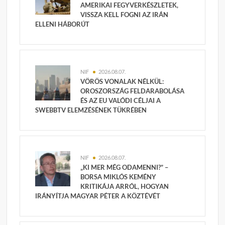
AMERIKAI FEGYVERKÉSZLETEK,
VISSZA KELL FOGNI AZ IRÁN
ELLENI HÁBORÚT
NIF
2026.08.07.
VÖRÖS VONALAK NÉLKÜL:
OROSZORSZÁG FELDARABOLÁSA
ÉS AZ EU VALÓDI CÉLJAI A
SWEBBTV ELEMZÉSÉNEK TÜKRÉBEN
NIF
2026.08.07.
„KI MER MÉG ODAMENNI?” –
BORSA MIKLÓS KEMÉNY
KRITIKÁJA ARRÓL, HOGYAN
IRÁNYÍTJA MAGYAR PÉTER A KÖZTÉVÉT