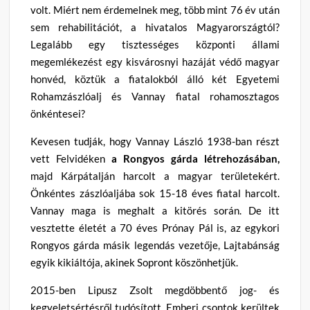
volt. Miért nem érdemelnek meg, több mint 76 év után
sem rehabilitációt, a hivatalos Magyarországtól?
Legalább egy tisztességes központi állami
megemlékezést egy kisvárosnyi hazáját védő magyar
honvéd, köztük a fiatalokból álló két Egyetemi
Rohamzászlóalj és Vannay fiatal rohamosztagos
önkéntesei?
Kevesen tudják, hogy Vannay László 1938-ban részt
vett Felvidéken
a Rongyos gárda létrehozásában,
majd Kárpátalján harcolt a magyar területekért.
Önkéntes zászlóaljába sok 15-18 éves fiatal harcolt.
Vannay maga is meghalt a kitörés során. De itt
vesztette életét a 70 éves Prónay Pál is, az egykori
Rongyos gárda másik legendás vezetője, Lajtabánság
egyik kikiáltója, akinek Sopront köszönhetjük.
2015-ben Lipusz Zsolt megdöbbentő jog- és
kegyeletsértésről tudósított. Emberi csontok kerültek