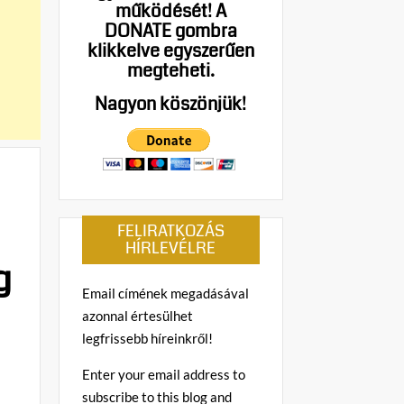
működését!
A
DONATE gombra
klikkelve egyszerűen
megteheti.
Nagyon köszönjük!
FELIRATKOZÁS
HÍRLEVÉLRE
g
Email címének megadásával
azonnal értesülhet
legfrissebb híreinkről!
Enter your email address to
subscribe to this blog and