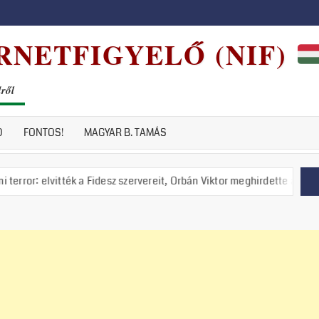
RNETFIGYELŐ (NIF)
dről
D
FONTOS!
MAGYAR B. TAMÁS
itték a Fidesz szervereit, Orbán Viktor meghirdette a nemzeti ellenállá