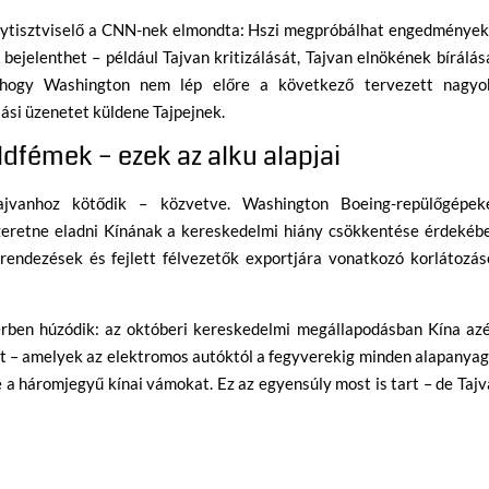
ytisztviselő a CNN-nek elmondta: Hszi megpróbálhat engedmények
bejelenthet – például Tajvan kritizálását, Tajvan elnökének bírálás
, hogy Washington nem lép előre a következő tervezett nagyo
ási üzenetet küldene Tajpejnek.
ldfémek – ezek az alku alapjai
ajvanhoz kötődik – közvetve. Washington Boeing-repülőgépeke
eretne eladni Kínának a kereskedelmi hiány csökkentése érdekébe
erendezések és fejlett félvezetők exportjára vonatkozó korlátozás
érben húzódik: az októberi kereskedelmi megállapodásban Kína azé
sát – amelyek az elektromos autóktól a fegyverekig minden alapanya
 a háromjegyű kínai vámokat. Ez az egyensúly most is tart – de Taj