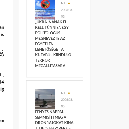
NIF
2026.08.
05.
„UKRAJNÁNAK EL
ban
KELL TŰNNIE”: EGY
POLITOLÓGUS
 is
MEGNEVEZTE AZ
EGYETLEN
LEHETŐSÉGET A
é,
KIJEVBŐL KIINDULÓ
TERROR
MEGÁLLÍTÁSÁRA
t,
 14
dig
NIF
2026.08.
05.
FÉNYES NAPPAL
SEMMISÍTI MEG A
om
DRÓNRAJOKAT KÍNA
TITKOS FEGYVERE –