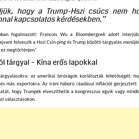
ljük, hogy a Trump-Hszi csúcs nem h
nnal kapcsolatos kérdésekben.”
abban fogalmazott: Francois Wu a Bloombergnek adott interjúb
Tajvant felveszik a Hszi Csin-ping és Trump közötti tárgyalás menüjé
 ez megtörténjen.”
l tárgyal – Kína erős lapokkal
tárgyalásokra: az amerikai bíróságok korlátozták lehetőségét, ho
és más exportokra. Az iráni háború ráadásul inflációt gerjesztett
zatát, hogy Trumpék elveszíthetik a kongresszus egyik vagy mindk
zi választásokon.