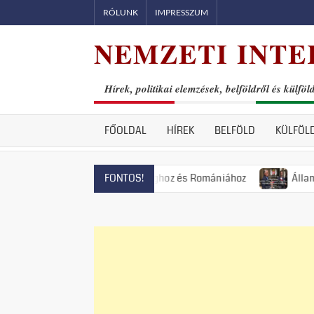
Skip
RÓLUNK
IMPRESSZUM
to
NEMZETI INTE
content
Hírek, politikai elemzések, belföldről és külföl
FŐOLDAL
HÍREK
BELFÖLD
KÜLFÖL
országhoz, Magyarországhoz és Romániához
Állami terror: elv
FONTOS!