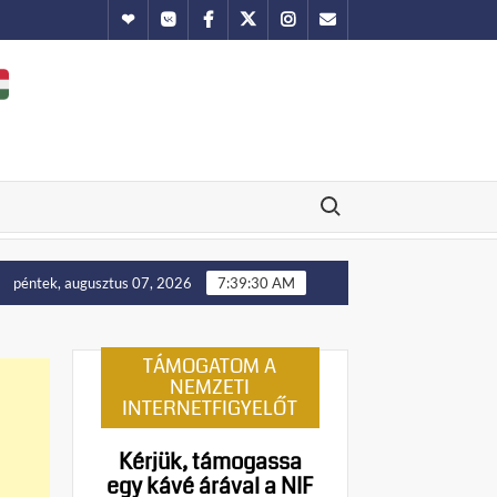
Hundub
Vkontakte
Facebook
Twitter
Instagram
Email
Search for:
st!
Manny Pacquiao és tíz abortusztúlélő üzenete a foci-vb
péntek, augusztus 07, 2026
7:39:31 AM
TÁMOGATOM A
NEMZETI
INTERNETFIGYELŐT
Kérjük, támogassa
egy kávé árával a NIF