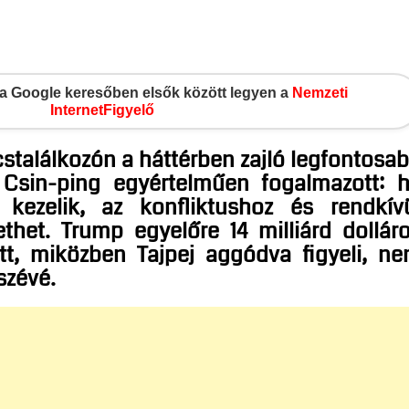
gy a Google keresőben elsők között legyen a
Nemzeti
InternetFigyelő
stalálkozón a háttérben zajló legfontosa
i Csin-ping egyértelműen fogalmazott: 
 kezelik, az konfliktushoz és rendkív
thet. Trump egyelőre 14 milliárd dollár
ott, miközben Tajpej aggódva figyeli, n
észévé.