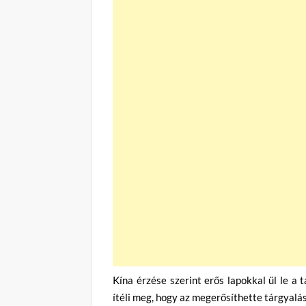
Kína érzése szerint erős lapokkal ül le a 
ítéli meg, hogy az megerősíthette tárgyalási