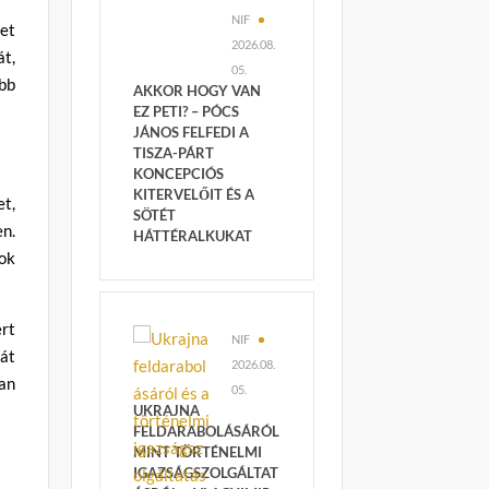
NIF
et
2026.08.
át,
05.
bb
AKKOR HOGY VAN
EZ PETI? – PÓCS
JÁNOS FELFEDI A
TISZA-PÁRT
KONCEPCIÓS
KITERVELŐIT ÉS A
t,
SÖTÉT
n.
HÁTTÉRALKUKAT
ok
rt
NIF
gát
2026.08.
van
05.
UKRAJNA
FELDARABOLÁSÁRÓL
MINT TÖRTÉNELMI
IGAZSÁGSZOLGÁLTAT