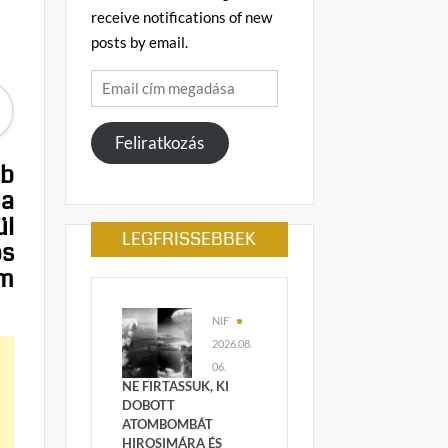
receive notifications of new
posts by email.
Email
cím
megadása
Feliratkozás
bb
ha
ül
LEGFRISSEBBEK
os
em
NIF
2026.08.
06.
NE FIRTASSUK, KI
DOBOTT
ATOMBOMBÁT
HIROSIMÁRA ÉS