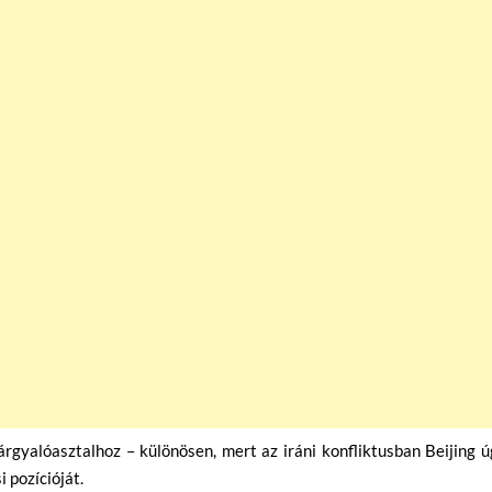
tárgyalóasztalhoz – különösen, mert az iráni konfliktusban Beijing 
 pozícióját.