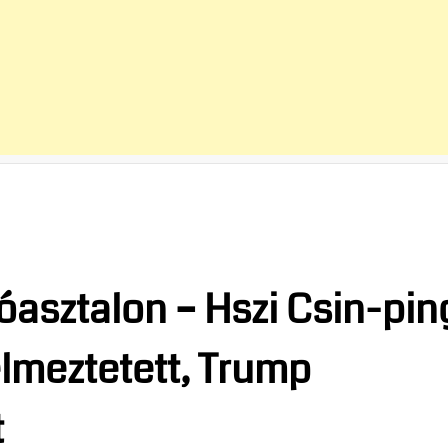
lóasztalon – Hszi Csin-pin
lmeztetett, Trump
t