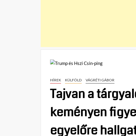
HÍREK
KÜLFÖLD
VÁGRÉTI GÁBOR
Tajvan a tárgya
keményen figye
egyelőre hallga