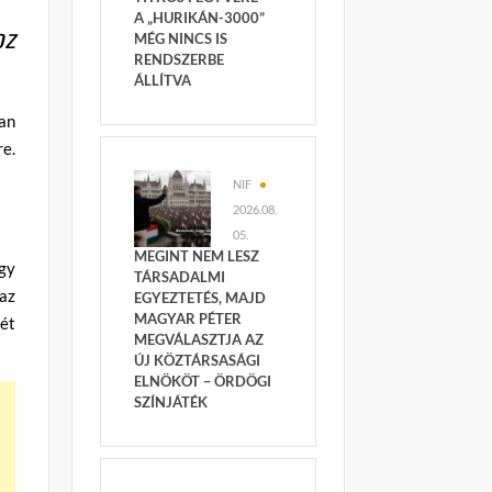
A „HURIKÁN-3000”
oz
MÉG NINCS IS
RENDSZERBE
ÁLLÍTVA
an
re.
NIF
2026.08.
05.
MEGINT NEM LESZ
gy
TÁRSADALMI
 az
EGYEZTETÉS, MAJD
MAGYAR PÉTER
ét
MEGVÁLASZTJA AZ
ÚJ KÖZTÁRSASÁGI
ELNÖKÖT – ÖRDÖGI
SZÍNJÁTÉK