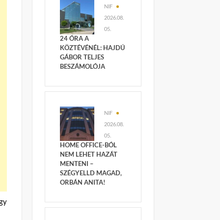
NIF
2026.08.
05.
24 ÓRA A
KÖZTÉVÉNÉL: HAJDÚ
GÁBOR TELJES
BESZÁMOLÓJA
NIF
2026.08.
05.
HOME OFFICE-BÓL
NEM LEHET HAZÁT
MENTENI –
SZÉGYELLD MAGAD,
ORBÁN ANITA!
úgy