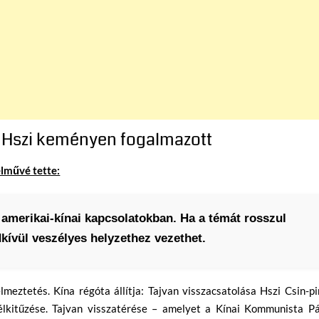
– Hszi keményen fogalmazott
elművé tette:
 amerikai-kínai kapcsolatokban. Ha a témát rosszul
dkívül veszélyes helyzethez vezethet.
meztetés. Kína régóta állítja: Tajvan visszacsatolása Hszi Csin-p
célkitűzése. Tajvan visszatérése – amelyet a Kínai Kommunista Pá