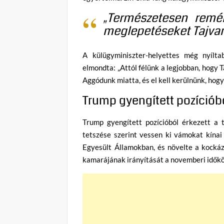
„Természetesen remé
meglepetéseket Tajva
A külügyminiszter-helyettes még nyílt
elmondta: „Attól félünk a legjobban, hogy 
Aggódunk miatta, és el kell kerülnünk, hogy
Trump gyengített pozícióbó
Trump gyengített pozícióból érkezett a 
tetszése szerint vessen ki vámokat kínai 
Egyesült Államokban, és növelte a kocká
kamarájának irányítását a novemberi időkö