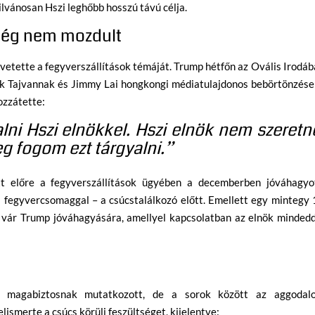
ilvánosan Hszi leghőbb hosszú távú célja.
 még nem mozdult
lvetette a fegyverszállítások témáját. Trump hétfőn az Ovális Irodá
sok Tajvannak és Jimmy Lai hongkongi médiatulajdonos bebörtönzése
ozzátette:
lni Hszi elnökkel. Hszi elnök nem szeretn
g fogom ezt tárgyalni.”
t előre a fegyverszállítások ügyében a decemberben jóváhagyot
ni fegyvercsomaggal – a csúcstalálkozó előtt. Emellett egy mintegy
s vár Trump jóváhagyására, amellyel kapcsolatban az elnök minded
an magabiztosnak mutatkozott, de a sorok között az aggodal
lismerte a csúcs körüli feszültséget, kijelentve: