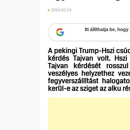
2026.05.14.
Itt állíthatja be, ho
A pekingi Trump-Hszi csúc
kérdés Tajvan volt. Hsz
Tajvan kérdését rosszul
veszélyes helyzethez veze
fegyverszállítást halogat
kerül-e az sziget az alku r