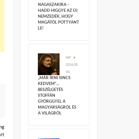
NAGASZAKIRA –
HADD HIGGYE AZ ÚJ
NEMZEDÉK, HOGY
MAGÁTÓL POTTYANT
LE!
NIF
2026.08.
06.
„MÁR ÍRNI SINCS
KEDVEM”…
BESZÉLGETÉS
STOFFÁN
GYÖRGGYEL A
MAGYARSÁGRÓL ÉS
A VILÁGRÓL
ing
rt