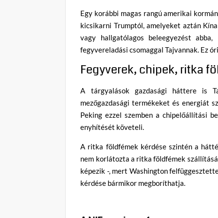
Egy korábbi magas rangú amerikai kormán
kicsikarni Trumptól, amelyeket aztán Kína 
vagy hallgatólagos beleegyezést abba
fegyvereladási csomaggal Tajvannak. Ez óri
Fegyverek, chipek, ritka fö
A tárgyalások gazdasági háttere is T
mezőgazdasági termékeket és energiát sz
Peking ezzel szemben a chipelőállítási b
enyhítését követeli.
A ritka földfémek kérdése szintén a hátt
nem korlátozta a ritka földfémek szállítá
képezik -, mert Washington felfüggesztette
kérdése bármikor megboríthatja.