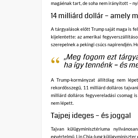
magáénak tart, de soha nem irányított – ny
14 milliárd dollár – amely
A tárgyalások előtt Trump saját maga is fe
kijelentette: az amerikai fegyverszállítá
szerepelnek a pekingi csúcs napirendjén. H
„Meg fogom ezt tárgya
ha így tennénk – és me
A Trump-kormányzat állítólag nem lépet
rekordösszegű, 11 milliárd dolláros tajva
milliárd dolláros fegyvereladási csomag i
nem lépett.
Tajpej ideges – és joggal
Tajvan külügyminisztériuma nyilvános
egyértelmű. Lin Chia-lung külügyminiszter e