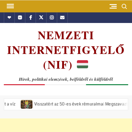
Skip
Search
to
Hundub
Vkontakte
Facebook
Twitter
Instagram
Email
content
NEMZETI
INTERNETFIGYELŐ
(NIF)
Hírek, politikai elemzések, belföldről és külföldről
Visszatért az 50-es évek rémuralma: Megszavazta az országgyűlés