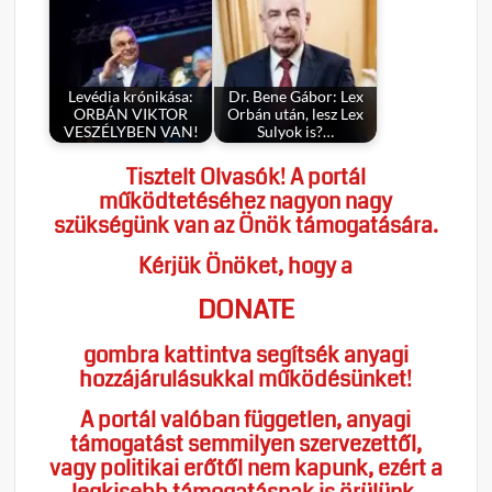
Levédia krónikása:
Dr. Bene Gábor: Lex
ORBÁN VIKTOR
Orbán után, lesz Lex
VESZÉLYBEN VAN!
Sulyok is?…
Tisztelt Olvasók! A portál
működtetéséhez nagyon nagy
szükségünk van az Önök támogatására.
Kérjük Önöket, hogy a
DONATE
gombra kattintva segítsék anyagi
hozzájárulásukkal működésünket!
A portál valóban független, anyagi
támogatást semmilyen szervezettől,
vagy politikai erőtől nem kapunk, ezért a