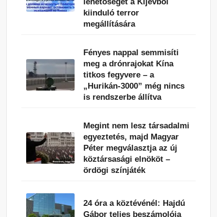
lehetőséget a Kijevből
kiinduló terror
megállítására
Fényes nappal semmisíti
meg a drónrajokat Kína
titkos fegyvere – a
„Hurikán-3000” még nincs
is rendszerbe állítva
Megint nem lesz társadalmi
egyeztetés, majd Magyar
Péter megválasztja az új
köztársasági elnököt –
ördögi színjáték
24 óra a köztévénél: Hajdú
Gábor teljes beszámolója