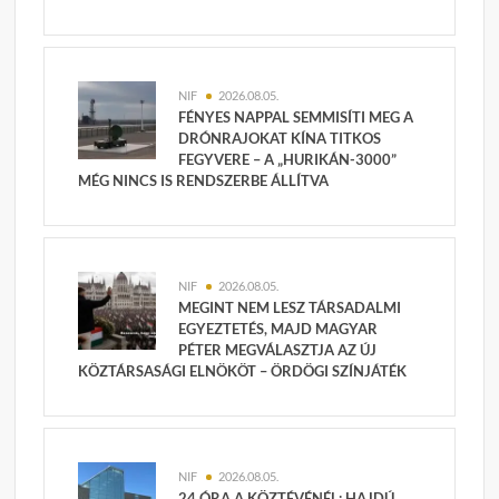
NIF
2026.08.05.
FÉNYES NAPPAL SEMMISÍTI MEG A
DRÓNRAJOKAT KÍNA TITKOS
FEGYVERE – A „HURIKÁN-3000”
MÉG NINCS IS RENDSZERBE ÁLLÍTVA
NIF
2026.08.05.
MEGINT NEM LESZ TÁRSADALMI
EGYEZTETÉS, MAJD MAGYAR
PÉTER MEGVÁLASZTJA AZ ÚJ
KÖZTÁRSASÁGI ELNÖKÖT – ÖRDÖGI SZÍNJÁTÉK
NIF
2026.08.05.
24 ÓRA A KÖZTÉVÉNÉL: HAJDÚ