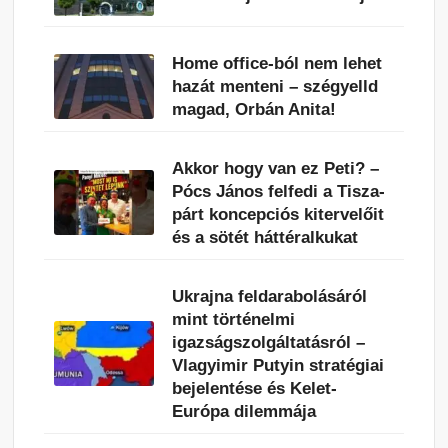
Home office-ból nem lehet
hazát menteni – szégyelld
magad, Orbán Anita!
Akkor hogy van ez Peti? –
Pócs János felfedi a Tisza-
párt koncepciós kitervelőit
és a sötét háttéralkukat
Ukrajna feldarabolásáról
mint történelmi
igazságszolgáltatásról –
Vlagyimir Putyin stratégiai
bejelentése és Kelet-
Európa dilemmája