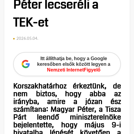
Péter lecseréli a
TEK-et
2026.05.04.
Itt állíthatja be, hogy a Google
keresőben elsők között legyen a
Nemzeti InternetFigyelő
Korszakhatárhoz érkeztünk, de
nem biztos, hogy abba az
irányba, amire a józan ész
számítana: Magyar Péter, a Tisza
Párt leendő miniszterelnöke
bejelentette, hogy május 9-i
hivatalba lépését követően a