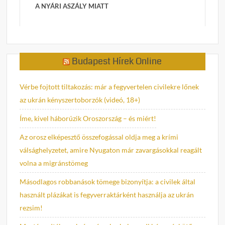
A NYÁRI ASZÁLY MIATT
Budapest Hírek Online
Vérbe fojtott tiltakozás: már a fegyvertelen civilekre lőnek
az ukrán kényszertoborzók (videó, 18+)
Íme, kivel háborúzik Oroszország – és miért!
Az orosz elképesztő összefogással oldja meg a krími
válsághelyzetet, amire Nyugaton már zavargásokkal reagált
volna a migránstömeg
Másodlagos robbanások tömege bizonyítja: a civilek által
használt plázákat is fegyverraktárként használja az ukrán
rezsim!