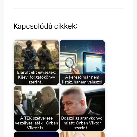
Kapcsolódó cikkek:
Elárult elit egységek:
Kijevi forgatókönyv
A kereső már nem
szerint…
listáz, hanem válaszol
A TEK szétverése
Bosszú az aranykonvoj
veszélyes játék - Orbán
miatt: Orbán Viktor
Viktor is…
szerint…