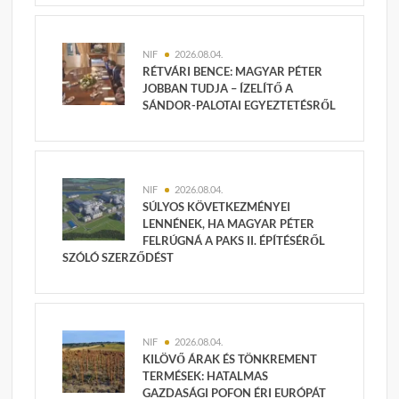
NIF
2026.08.04.
RÉTVÁRI BENCE: MAGYAR PÉTER
JOBBAN TUDJA – ÍZELÍTŐ A
SÁNDOR-PALOTAI EGYEZTETÉSRŐL
NIF
2026.08.04.
SÚLYOS KÖVETKEZMÉNYEI
LENNÉNEK, HA MAGYAR PÉTER
FELRÚGNÁ A PAKS II. ÉPÍTÉSÉRŐL
SZÓLÓ SZERZŐDÉST
NIF
2026.08.04.
KILÖVŐ ÁRAK ÉS TÖNKREMENT
TERMÉSEK: HATALMAS
GAZDASÁGI POFON ÉRI EURÓPÁT