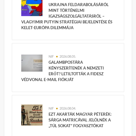
UKRAJNA FELDARABOLÁSÁRÓL
MINT TÖRTÉNELMI
IGAZSÁGSZOLGÁLTATÁSRÓL –
VLAGYIMIR PUTYIN STRATÉGIAI BEJELENTÉSE ÉS
KELET-EURÓPA DILEMMÁJA
NIF
2026.08.05.
GALAMBPOSTÁRA
KÉNYSZERÍTENÉK A NEMZETI
ERŐT? LETILTOTTÁK A FIDESZ
VÉDVONAL E-MAIL FIÓKJÁT
NIF
2026.08.04.
EZT AKARTÁK MAGYAR PÉTERÉK:
SÁRGA MATRICÁVAL JELÖLNÉK A
„TÚL SOKAT” FOGYASZTÓKAT