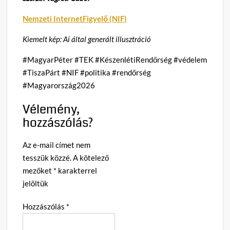
Nemzeti InternetFigyelő (NIF)
Kiemelt kép: Ai által generált illusztráció
#MagyarPéter #TEK #KészenlétiRendőrség #védelem
#TiszaPárt #NIF #politika #rendőrség
#Magyarország2026
Vélemény,
hozzászólás?
Az e-mail címet nem
tesszük közzé.
A kötelező
mezőket
*
karakterrel
jelöltük
Hozzászólás
*