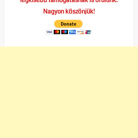
legkisebb támogatásnak is örülünk.
Nagyon köszönjük!