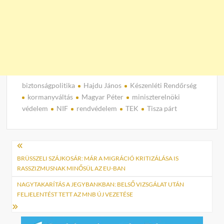
biztonságpolitika
Hajdu János
Készenléti Rendőrség
kormanyváltás
Magyar Péter
miniszterelnöki
védelem
NIF
rendvédelem
TEK
Tisza párt
Bejegyzés
navigáció
BRÜSSZELI SZÁJKOSÁR: MÁR A MIGRÁCIÓ KRITIZÁLÁSA IS
RASSZIZMUSNAK MINŐSÜL AZ EU-BAN
NAGYTAKARÍTÁS A JEGYBANKBAN: BELSŐ VIZSGÁLAT UTÁN
FELJELENTÉST TETT AZ MNB ÚJ VEZETÉSE