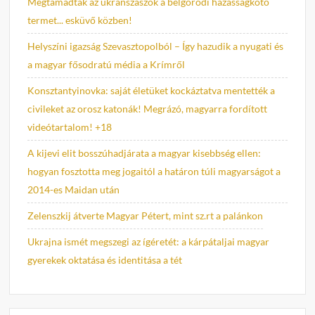
Megtámadták az ukránszászok a belgorodi házasságkötő
termet... esküvő közben!
Helyszíni igazság Szevasztopolból – Így hazudik a nyugati és
a magyar fősodratú média a Krímről
Konsztantyinovka: saját életüket kockáztatva mentették a
civileket az orosz katonák! Megrázó, magyarra fordított
videótartalom! +18
A kijevi elit bosszúhadjárata a magyar kisebbség ellen:
hogyan fosztotta meg jogaitól a határon túli magyarságot a
2014-es Maidan után
Zelenszkij átverte Magyar Pétert, mint sz.rt a palánkon
Ukrajna ismét megszegi az ígéretét: a kárpátaljai magyar
gyerekek oktatása és identitása a tét