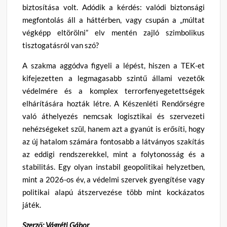
biztosítása volt. Adódik a kérdés: valódi biztonsági
megfontolás áll a háttérben, vagy csupán a „múltat
végképp eltörölni” elv mentén zajló szimbolikus
tisztogatásról van szó?
A szakma aggódva figyeli a lépést, hiszen a TEK-et
kifejezetten a legmagasabb szintű állami vezetők
védelmére és a komplex terrorfenyegetettségek
elhárítására hozták létre. A Készenléti Rendőrségre
való áthelyezés nemcsak logisztikai és szervezeti
nehézségeket szül, hanem azt a gyanút is erősíti, hogy
az új hatalom számára fontosabb a látványos szakítás
az eddigi rendszerekkel, mint a folytonosság és a
stabilitás. Egy olyan instabil geopolitikai helyzetben,
mint a 2026-os év, a védelmi szervek gyengítése vagy
politikai alapú átszervezése több mint kockázatos
játék.
Szerző: Vágréti Gábor