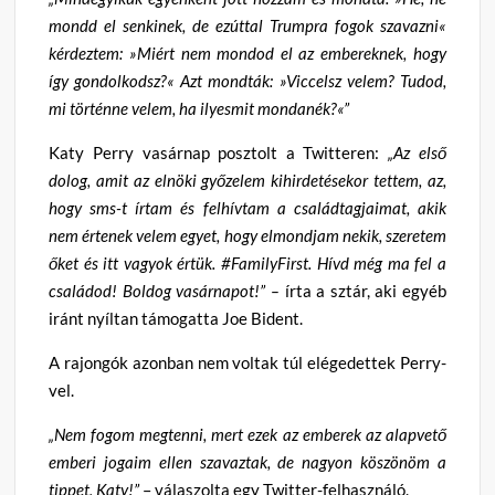
mondd el senkinek, de ezúttal Trumpra fogok szavazni«
kérdeztem: »Miért nem mondod el az embereknek, hogy
így gondolkodsz?« Azt mondták: »Viccelsz velem? Tudod,
mi történne velem, ha ilyesmit mondanék?«”
Katy Perry vasárnap posztolt a Twitteren:
„Az első
dolog, amit az elnöki győzelem kihirdetésekor tettem, az,
hogy sms-t írtam és felhívtam a családtagjaimat, akik
nem értenek velem egyet, hogy elmondjam nekik, szeretem
őket és itt vagyok értük. #FamilyFirst. Hívd még ma fel a
családod! Boldog vasárnapot!” –
írta a sztár, aki egyéb
iránt nyíltan támogatta Joe Bident.
A rajongók azonban nem voltak túl elégedettek Perry-
vel.
„Nem fogom megtenni, mert ezek az emberek az alapvető
emberi jogaim ellen szavaztak, de nagyon köszönöm a
tippet, Katy!”
– válaszolta egy Twitter-felhasználó.