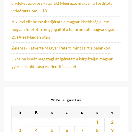
civileket az orosz katonák! Megrázó, magyarra fordított
videótartalom! +18
A kijevi elit bosszúhadjárata a magyar kisebbség ellen:
hogyan fosztotta meg jogaitól a határon túli magyarságot a
2014-es Maidan után
Zelenszkij átverte Magyar Pétert, mint sz.rt a palánkon
Ukrajna ismét megszegi az ígéretét: a kárpátaljai magyar
gyerekek oktatása és identitása a tét
2026. augusztus
h
K
s
c
p
s
v
1
2
3
4
5
6
7
8
9