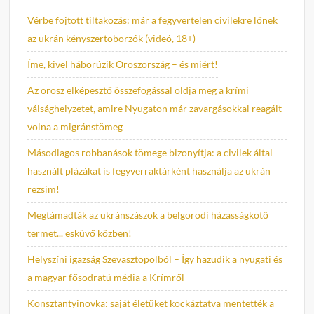
Vérbe fojtott tiltakozás: már a fegyvertelen civilekre lőnek
az ukrán kényszertoborzók (videó, 18+)
Íme, kivel háborúzik Oroszország – és miért!
Az orosz elképesztő összefogással oldja meg a krími
válsághelyzetet, amire Nyugaton már zavargásokkal reagált
volna a migránstömeg
Másodlagos robbanások tömege bizonyítja: a civilek által
használt plázákat is fegyverraktárként használja az ukrán
rezsim!
Megtámadták az ukránszászok a belgorodi házasságkötő
termet... esküvő közben!
Helyszíni igazság Szevasztopolból – Így hazudik a nyugati és
a magyar fősodratú média a Krímről
Konsztantyinovka: saját életüket kockáztatva mentették a