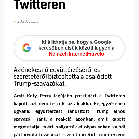
Twitteren
2020.11.11.
Itt állíthatja be, hogy a Google
keresőben elsők között legyen a
Nemzeti InternetFigyelő
Az énekesnő együttérzéséről és
szeretetéről biztosította a csalódott
Trump-szavazókat.
Amit Katy Perry legújabb posztjáért a Twitteren
kapott, azt nem teszi ki az ablakba. Bejegyzésében
ugyanis együttérzést tanúsított Trump elnök
szavazói iránt, a reakció azonban, amit kapott
megmutatja, miért hallgatták el olyan sokan valódi
párthovatartozásukat – véli John Rich countryzene