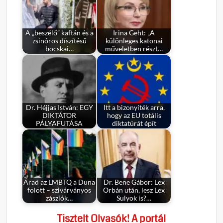
A „beszélő” kaftán és a
Irina Geht: „A
zsinóros díszítésű
különleges katonai
bocskai…
műveletben részt…
Dr. Héjjas István: EGY
Itt a bizonyíték arra,
DIKTÁTOR
hogy az EU totális
PÁLYAFUTÁSA
diktatúrát épít
Árad az LMBTQ a Duna
Dr. Bene Gábor: Lex
fölött – szivárványos
Orbán után, lesz Lex
zászlók…
Sulyok is?…
Tisztelt Olvasók! A portál