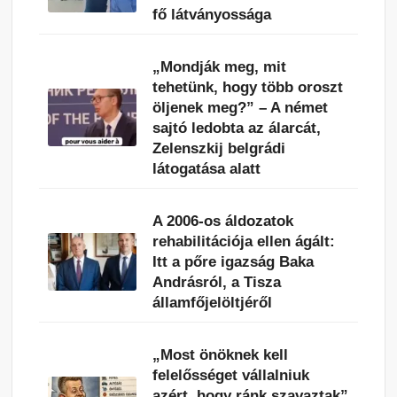
fő látványossága
„Mondják meg, mit
tehetünk, hogy több oroszt
öljenek meg?” – A német
sajtó ledobta az álarcát,
Zelenszkij belgrádi
látogatása alatt
A 2006-os áldozatok
rehabilitációja ellen ágált:
Itt a pőre igazság Baka
Andrásról, a Tisza
államfőjelöltjéről
„Most önöknek kell
felelősséget vállalniuk
azért, hogy ránk szavaztak”