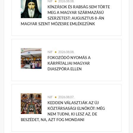
NIF
2026.08.08.
KÍNZÁSOK ÉS RABSÁG SEM TÖRTE
MEG A MAGYAR SZÁRMAZÁSÚ
SZERZETEST: AUGUSZTUS 8-ÁN
MAGYAR SZENT MÓZESRE EMLÉKEZÜNK
NIF
2026.08.08.
FOKOZÓDÓ NYOMÁS A
KÁRPÁTALJAI MAGYAR
DIASZPÓRA ELLEN
NIF
2026.08.07.
KEDDEN VÁLASZTJÁK AZ ÚJ
KÖZTÁRSASÁGI ELNÖKÖT: MÉG
NEM TUDNI, KI LESZ AZ, DE
BESZÉDET, NA, AZT FOG MONDANI