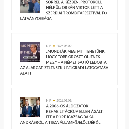
SÖRREL A KÉZBEN, PROTOKOLL
NÉLKÜL: ORBÁN VIKTOR LETT A
SZERBIAI TROMBITAFESZTIVÁL FŐ
LÁTVÁNYOSSÁGA
NIF
2026.08.09.
„MONDJÁK MEG, MIT TEHETÜNK,
HOGY TÖBB OROSZT ÖLJENEK
MEG?” – A NÉMET SAJTÓ LEDOBTA
AZ ÁLARCÁT, ZELENSZKIJ BELGRÁDI LÁTOGATÁSA
ALATT
NIF
2026.08.09.
A 2006-OS ÁLDOZATOK
REHABILITÁCIÓJA ELLEN ÁGÁLT:
ITT A PŐRE IGAZSÁG BAKA
ANDRÁSRÓL, A TISZA ÁLLAMFŐJELÖLTJÉRŐL