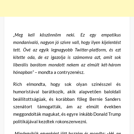
„Meg kell köszönnöm neki. Ez egy empatikus
mondanivaló, nagyon jó szívre vall, hogy ilyen kijelentést
tett. Övé az egyik legnagyobb Twitter-platform, és ezt
kitette oda, de ez igazolja is számomra azt, amit sok
liberális barátom mondott nekem az elmúlt két-három
hónapban”
– mondta a contryzenész.
Rich elmondta, hogy sok olyan színésszel és
humoristával barátkozik, akik alapvetően baloldali
beállítottságúak, és korábban főleg Bernie Sanders
szenátort támogatták, ám az elmúlt években
meggondolták magukat, és egyre inkább Donald Trump
politikájával kezdtek rokonszenvezni.
„Mindegyikük egyenként jött hozzám és mondta: »Hé, ne