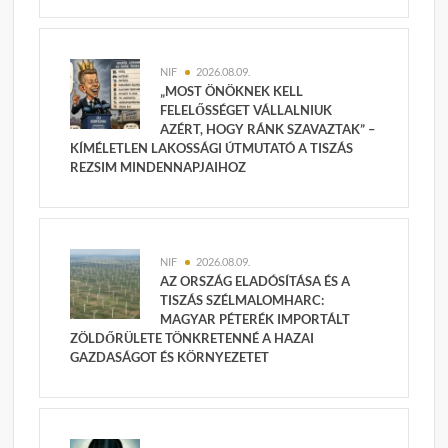
NIF
2026.08.09.
„MOST ÖNÖKNEK KELL
FELELŐSSÉGET VÁLLALNIUK
AZÉRT, HOGY RÁNK SZAVAZTAK” –
KÍMÉLETLEN LAKOSSÁGI ÚTMUTATÓ A TISZÁS
REZSIM MINDENNAPJAIHOZ
NIF
2026.08.09.
AZ ORSZÁG ELADÓSÍTÁSA ÉS A
TISZÁS SZÉLMALOMHARC:
MAGYAR PÉTERÉK IMPORTÁLT
ZÖLDŐRÜLETE TÖNKRETENNÉ A HAZAI
GAZDASÁGOT ÉS KÖRNYEZETET