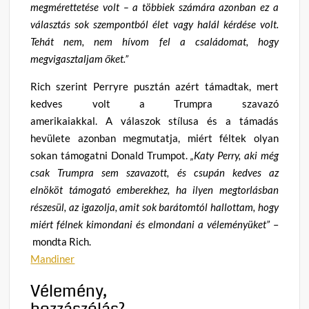
megmérettetése volt – a többiek számára azonban ez a
választás sok szempontból élet vagy halál kérdése volt.
Tehát nem, nem hívom fel a családomat, hogy
megvigasztaljam őket.”
Rich szerint Perryre pusztán azért támadtak, mert
kedves volt a Trumpra szavazó
amerikaiakkal. A válaszok stílusa és a támadás
hevülete azonban megmutatja, miért féltek olyan
sokan támogatni Donald Trumpot.
„Katy Perry, aki még
csak Trumpra sem szavazott, és csupán kedves az
elnököt támogató emberekhez, ha ilyen megtorlásban
részesül, az igazolja, amit sok barátomtól hallottam, hogy
miért félnek kimondani és elmondani a véleményüket”
–
mondta Rich.
Mandiner
Vélemény,
hozzászólás?