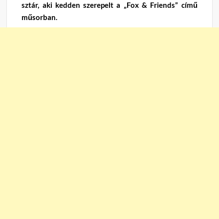
sztár, aki kedden szerepelt a „Fox & Friends” című
műsorban.