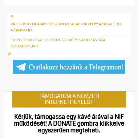
Bejegyzés
navigáció
VAJON KIK FOGNAK PRÜSZKÖLNI? ALAPTÖRVÉNY: AZ APA FÉRFI,
AZ ANYA NŐ
FIGYELJÜNK ODA! – FONTOS SZEMÉLYI VÁLTOZÁSOK A
PENTAGONBAN
TÁMOGATOM A NEMZETI
INTERNETFIGYELŐT
Kérjük, támogassa egy kávé árával a NIF
működését!
A DONATE gombra klikkelve
egyszerűen megteheti.