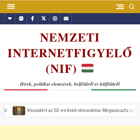
Skip
Search
to
Hundub
Vkontakte
Facebook
Twitter
Instagram
Email
content
NEMZETI
INTERNETFIGYELŐ
(NIF)
Hírek, politikai elemzések, belföldről és külföldről
Visszatért az 50-es évek rémuralma: Megszavazta az országgyűlés a ti