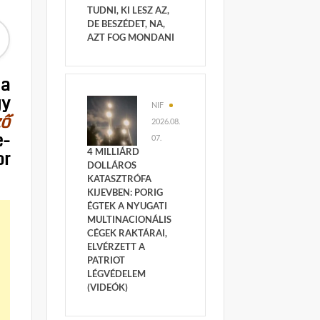
TUDNI, KI LESZ AZ,
DE BESZÉDET, NA,
AZT FOG MONDANI
 a
gy
NIF
ző
2026.08.
e-
07.
4 MILLIÁRD
or
DOLLÁROS
KATASZTRÓFA
KIJEVBEN: PORIG
ÉGTEK A NYUGATI
MULTINACIONÁLIS
CÉGEK RAKTÁRAI,
ELVÉRZETT A
PATRIOT
LÉGVÉDELEM
(VIDEÓK)