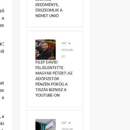
EREDMÉNYE,
öző
ÖSSZEOMLIK A
NÉMET UNIÓ
 a
yos
k”,
NIF
2026.08.
ról
07.
FILEP DÁVID
FELJELENTETTE
MAGYAR PÉTERT: AZ
ADÓFIZETŐK
kat
PÉNZÉN PÖRÖG A
os
TISZÁS BIZNISZ A
YOUTUBE-ON
 a
, a
ki
NIF
2026.08.