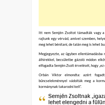
Itt nem Semjén Zsoltot támadták vagy a 
rajtunk egy vérvád, amivel szemben, helyes
meg lehet bénítani, de talán meg is lehet b
Megjegyezte, az ügyben ellentámadásba m
álhírekkel, becsületbe gázoló módon elkö
elfogadta Semjén Zsolt érvelését, hogy „ez e
Orbán Viktor elmondta: azért fogadt
bűncselekménnyel vádolták meg a kormány
kormánynak takarodni kell”.
Semjén Zsoltnak „igaza
lehet elengedni a fülün