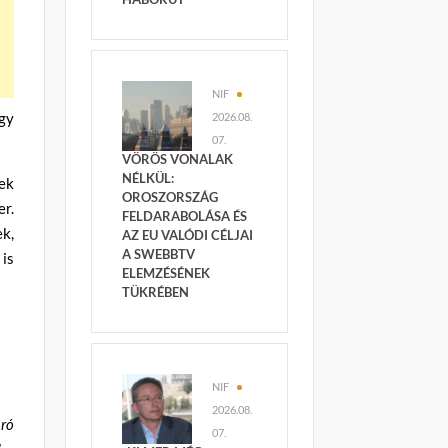
NIF
gy
2026.08.
07.
VÖRÖS VONALAK
NÉLKÜL:
ek
OROSZORSZÁG
r.
FELDARABOLÁSA ÉS
k,
AZ EU VALÓDI CÉLJAI
A SWEBBTV
 is
ELEMZÉSÉNEK
TÜKRÉBEN
NIF
2026.08.
aró
07.