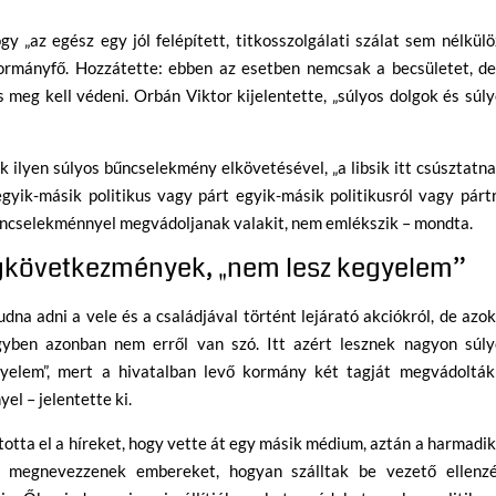
gy „az egész egy jól felépített, titkosszolgálati szálat sem nélkül
ormányfő. Hozzátette: ebben az esetben nemcsak a becsületet, de
eg kell védeni. Orbán Viktor kijelentette, „súlyos dolgok és súl
ilyen súlyos bűncselekmény elkövetésével, „a libsik itt csúsztatna
egyik-másik politikus vagy párt egyik-másik politikusról vagy párt
bűncselekménnyel megvádoljanak valakit, nem emlékszik – mondta.
gkövetkezmények, „nem lesz kegyelem”
dna adni a vele és a családjával történt lejárató akciókról, de azo
ügyben azonban nem erről van szó. Itt azért lesznek nagyon súly
yelem”, mert a hivatalban levő kormány két tagját megvádolták
l – jelentette ki.
ította el a híreket, hogy vette át egy másik médium, aztán a harmadik
gy megnevezzenek embereket, hogyan szálltak be vezető ellenzé