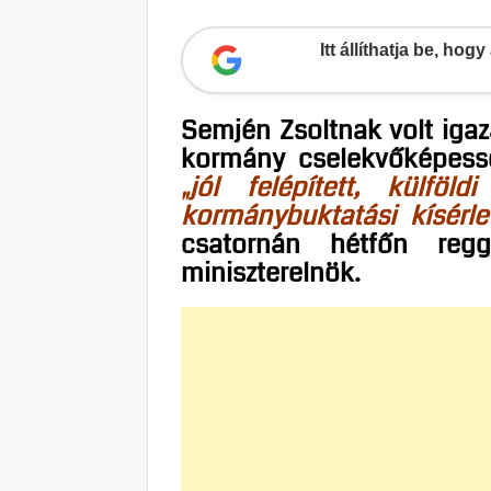
Itt állíthatja be, ho
Semjén Zsoltnak volt igaz
kormány cselekvőképessé
„jól felépített, külföl
kormánybuktatási kísérle
csatornán hétfőn regg
miniszterelnök.