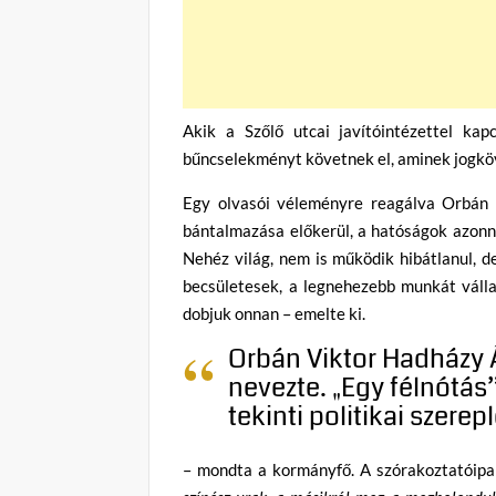
Akik a Szőlő utcai javítóintézettel kap
bűncselekményt követnek el, aminek jogköve
Egy olvasói véleményre reagálva Orbán 
bántalmazása előkerül, a hatóságok azonn
Nehéz világ, nem is működik hibátlanul, 
becsületesek, a legnehezebb munkát vállal
dobjuk onnan – emelte ki.
Orbán Viktor Hadházy 
nevezte. „Egy félnótás
tekinti politikai szere
– mondta a kormányfő. A szórakoztatóipar 