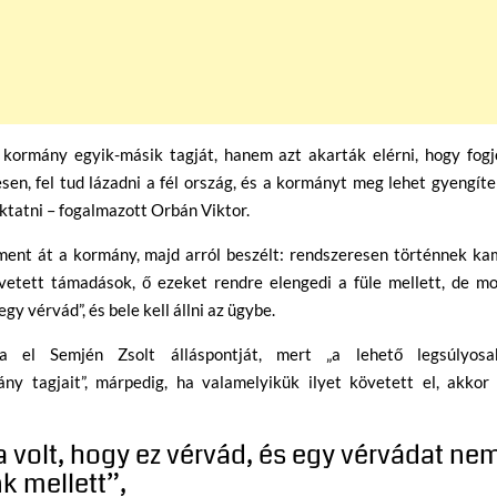
kormány egyik-másik tagját, hanem azt akarták elérni, hogy fogj
en, fel tud lázadni a fél ország, és a kormányt meg lehet gyengíte
uktatni – fogalmazott Orbán Viktor.
ent át a kormány, majd arról beszélt: rendszeresen történnek ka
vetett támadások, ő ezeket rendre elengedi a füle mellett, de mo
gy vérvád”, és bele kell állni az ügybe.
a el Semjén Zsolt álláspontját, mert „a lehető legsúlyosa
 tagjait”, márpedig, ha valamelyikük ilyet követett el, akkor 
 volt, hogy ez vérvád, és egy vérvádat ne
k mellett”,