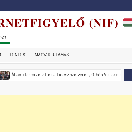
RNETFIGYELŐ (NIF)
dről
D
FONTOS!
MAGYAR B. TAMÁS
rror: elvitték a Fidesz szervereit, Orbán Viktor meghirdette a nemzeti 