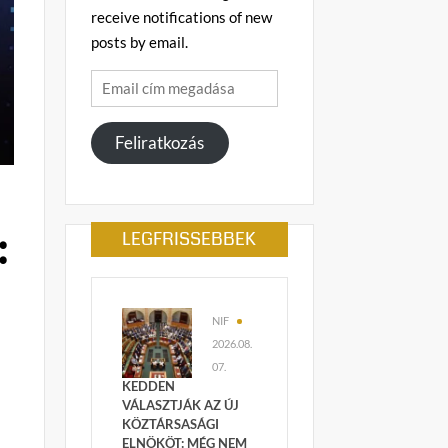
receive notifications of new
posts by email.
Email
cím
megadása
Feliratkozás
:
LEGFRISSEBBEK
NIF
2026.08.
07.
KEDDEN
VÁLASZTJÁK AZ ÚJ
KÖZTÁRSASÁGI
ELNÖKÖT: MÉG NEM