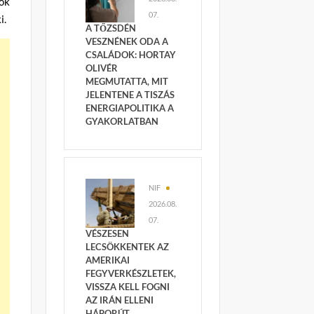
sok
07.
i.
A TŐZSDÉN
VESZNÉNEK ODA A
CSALÁDOK: HORTAY
OLIVÉR
MEGMUTATTA, MIT
JELENTENE A TISZÁS
ENERGIAPOLITIKA A
GYAKORLATBAN
NIF
2026.08.
07.
VÉSZESEN
LECSÖKKENTEK AZ
AMERIKAI
FEGYVERKÉSZLETEK,
VISSZA KELL FOGNI
AZ IRÁN ELLENI
HÁBORÚT