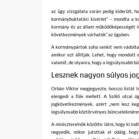
az ügy vizsgálata során pedig kiderült, ho
kormánybuktatási kísérlet” – mondta a k
kormány és az állam működőképességét is m
következmények várhatók” az ügyben.
A kormánypártok soha senkit nem vádoltak 
amikor ezt állítják. Lehet, hogy mondott 
valamit, de olyanra, hogy a legsúlyosabb 
Lesznek nagyon súlyos jo
Orbán Viktor megjegyezte, hosszú listát tu
elengedi a füle mellett. A Szőlő utcai 
jogkövetkezmények, azért „nem lesz keg
legsúlyosabb köztörvényes bűncselekménnye
A miniszterelnök közölte: látni, hogy ki ind
negyedik, mikor jutottak el odáig, ho