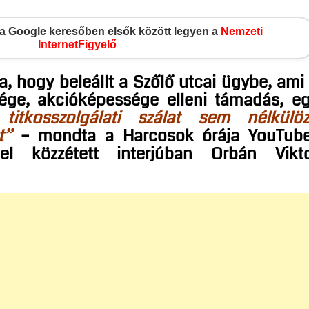
gy a Google keresőben elsők között legyen a
Nemzeti
InternetFigyelő
a, hogy beleállt a Szőlő utcai ügybe, ami
ge, akcióképessége elleni támadás, e
di titkosszolgálati szálat sem nélkülö
t”
– mondta a Harcosok órája YouTub
el közzétett interjúban Orbán Vikt