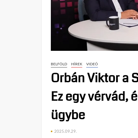
BELFÖLD
HÍREK
VIDEÓ
Orbán Viktor a S
Ez egy vérvád, és
ügybe
2025.09.29.