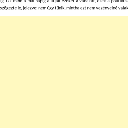
g. Ők mind a mai napig állítják ezeket a vádakat, ezek a politiku
ögezte le, jelezve: nem úgy tűnik, mintha ezt nem vezényelné valak