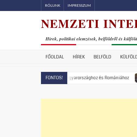
Skip
RÓLUNK
IMPRESSZUM
to
NEMZETI INTE
content
Hírek, politikai elemzések, belföldről és külföl
FŐOLDAL
HÍREK
BELFÖLD
KÜLFÖL
 Lengyelországhoz, Magyarországhoz és Romániához
Állami te
FONTOS!