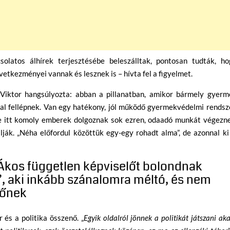
csolatos álhírek terjesztésébe beleszálltak, pontosan tudták, ho
tkezményei vannak és lesznek is – hívta fel a figyelmet.
Viktor hangsúlyozta: abban a pillanatban, amikor bármely gyerm
al fellépnek. Van egy hatékony, jól működő gyermekvédelmi rendsze
de itt komoly emberek dolgoznak sok ezren, odaadó munkát végezne
ják. „Néha előfordul közöttük egy-egy rohadt alma”, de azonnal ki
Ákos független képviselőt bolondnak
”, aki inkább szánalomra méltó, és nem
plőnek
és a politika összenő. „
Egyik oldalról jönnek a politikát játszani ak