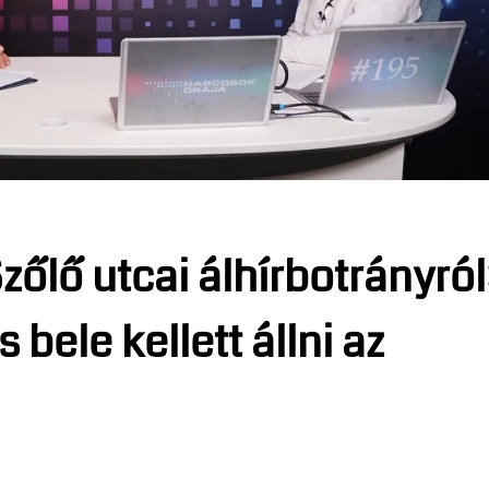
zőlő utcai álhírbotrányról
 bele kellett állni az