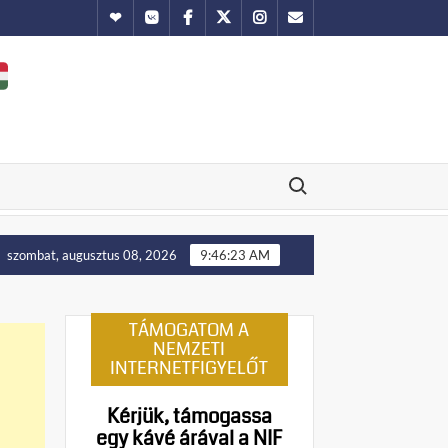
Hundub
Vkontakte
Facebook
Twitter
Instagram
Email
Search for:
ellenállást!
Manny Pacquiao és tíz abortusztúlélő üzenete 
szombat, augusztus 08, 2026
9:46:24 AM
TÁMOGATOM A
NEMZETI
INTERNETFIGYELŐT
Kérjük, támogassa
egy kávé árával a NIF