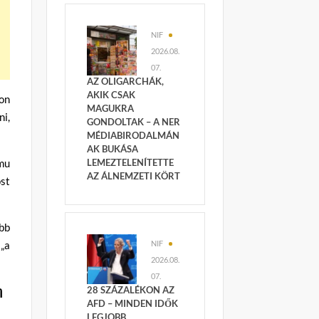
NIF
2026.08.
07.
AZ OLIGARCHÁK,
AKIK CSAK
on
MAGUKRA
ni,
GONDOLTAK – A NER
MÉDIABIRODALMÁN
AK BUKÁSA
mu
LEMEZTELENÍTETTE
AZ ÁLNEMZETI KÖRT
st
bb
„a
NIF
2026.08.
07.
m
28 SZÁZALÉKON AZ
AFD – MINDEN IDŐK
LEGJOBB