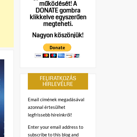
működését!
A
DONATE gombra
klikkelve egyszerűen
megteheti.
Nagyon köszönjük!
FELIRATKOZÁS
HÍRLEVÉLRE
Email címének megadásával
azonnal értesülhet
legfrissebb híreinkről!
Enter your email address to
subscribe to this blog and