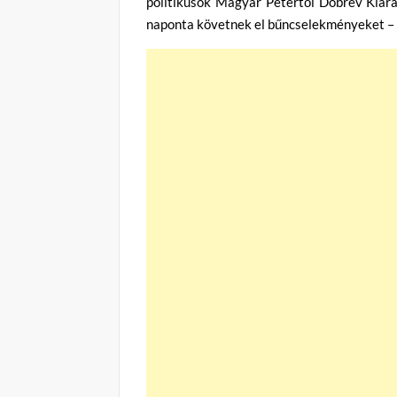
politikusok Magyar Pétertől Dobrev Klárái
naponta követnek el bűncselekményeket – sz