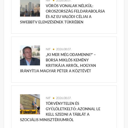
NIF
2026.08.07.
VÖRÖS VONALAK NÉLKÜL:
OROSZORSZÁG FELDARABOLÁSA
ÉS AZ EU VALÓDI CÉLJAI A
SWEBBTV ELEMZÉSÉNEK TÜKRÉBEN
NIF
2026.08.07.
„KI MER MÉG ODAMENNI?” –
BORSA MIKLÓS KEMÉNY
KRITIKÁJA ARRÓL, HOGYAN
IRÁNYÍTJA MAGYAR PÉTER A KÖZTÉVÉT
NIF
2026.08.07.
TÖRVÉNYTELEN ÉS
GYŰLÖLETKELTŐ: AZONNAL LE
KELL SZEDNI A TÁBLÁT A
SZOCIÁLIS MINISZTÉRIUMRÓL