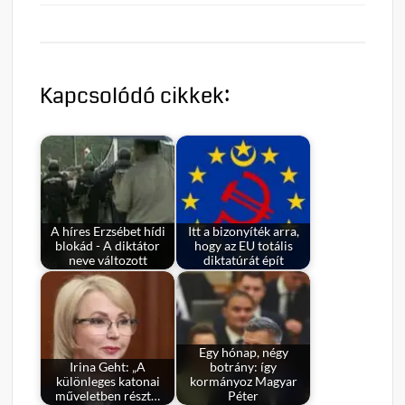
Kapcsolódó cikkek:
A híres Erzsébet hídi
Itt a bizonyíték arra,
blokád - A diktátor
hogy az EU totális
neve változott
diktatúrát épít
Egy hónap, négy
Irina Geht: „A
botrány: így
különleges katonai
kormányoz Magyar
műveletben részt…
Péter