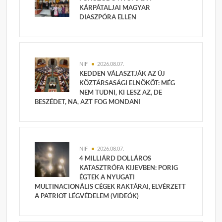
KÁRPÁTALJAI MAGYAR
DIASZPÓRA ELLEN
NIF
2026.08.07.
KEDDEN VÁLASZTJÁK AZ ÚJ
KÖZTÁRSASÁGI ELNÖKÖT: MÉG
NEM TUDNI, KI LESZ AZ, DE
BESZÉDET, NA, AZT FOG MONDANI
NIF
2026.08.07.
4 MILLIÁRD DOLLÁROS
KATASZTRÓFA KIJEVBEN: PORIG
ÉGTEK A NYUGATI
MULTINACIONÁLIS CÉGEK RAKTÁRAI, ELVÉRZETT
A PATRIOT LÉGVÉDELEM (VIDEÓK)