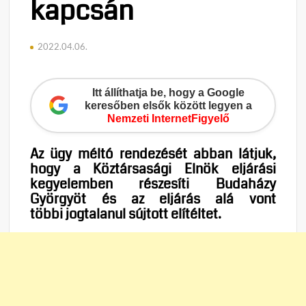
kapcsán
2022.04.06.
Itt állíthatja be, hogy a Google
keresőben elsők között legyen a
Nemzeti InternetFigyelő
Az ügy méltó rendezését abban látjuk,
hogy a Köztársasági Elnök eljárási
kegyelemben részesíti Budaházy
Györgyöt és az eljárás alá vont
többi jogtalanul sújtott elítéltet.