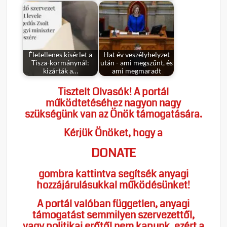
Életellenes kísérlet a
Hat év veszélyhelyzet
Tisza-kormánynál:
után - ami megszűnt, és
kizárták a…
ami megmaradt
Tisztelt Olvasók! A portál
működtetéséhez nagyon nagy
szükségünk van az Önök támogatására.
Kérjük Önöket, hogy a
DONATE
gombra kattintva segítsék anyagi
hozzájárulásukkal működésünket!
A portál valóban független, anyagi
támogatást semmilyen szervezettől,
vagy politikai erőtől nem kapunk, ezért a