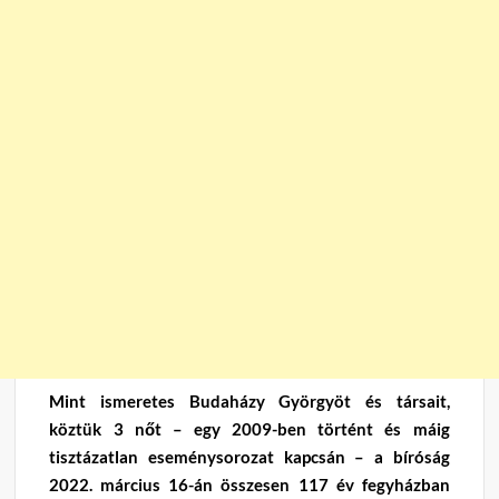
Mint ismeretes Budaházy Györgyöt és társait,
köztük 3 nőt – egy 2009-ben történt és máig
tisztázatlan eseménysorozat kapcsán – a bíróság
2022. március 16-án összesen 117 év fegyházban