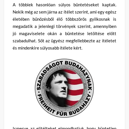
A többiek hasonlóan súlyos büntetéseket kaptak.
Nekik még az sem járna az ítélet szerint, ami egy egész
életében bűnözésből élő többszörös gyilkosnak is
megadatik a jelenlegi törvények szerint, amennyiben
jó magaviselete okán a büntetése letöltése előtt
szabadulhat. Sőt az ügyész megfellebbezte az ítéletet
és mindenkire súlyosabb ítélete kért.
Ismerve az elitélteket elmondhatjuk, hogy büntetlen