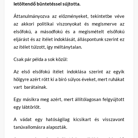
letöltendő büntetéssel sújtotta.
Áttanulmányozva az előzményeket, tekintetbe véve
az akkori politikai viszonyokat és megismerve az
elsőfokú, a másodfokú és a megismételt elsőfokú
eljárást és az ítélet indoklását, álláspontunk szerint ez
az ítélet túlzott, így méltánytalan.
Csak pár példa a sok közül:
Az első elsőfokú ítélet indoklása szerint az egyik
hölgyre azért rótt ki a bíró súlyos éveket, mert ruhákat
vart barátainak.
Egy másikra meg azért, mert állítólagosan felgyújtott
egy lábtörlőt.
A vádat egy hatóságilag kicsikart és visszavont
tanúvallomásra alapozták.