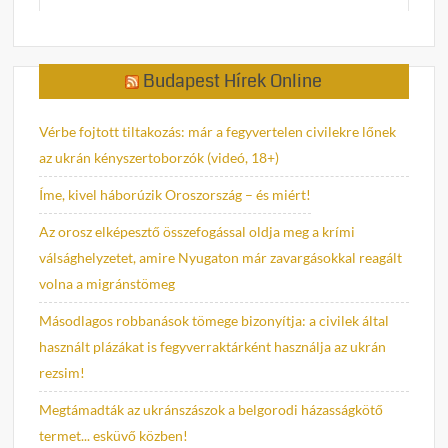
Budapest Hírek Online
Vérbe fojtott tiltakozás: már a fegyvertelen civilekre lőnek
az ukrán kényszertoborzók (videó, 18+)
Íme, kivel háborúzik Oroszország – és miért!
Az orosz elképesztő összefogással oldja meg a krími
válsághelyzetet, amire Nyugaton már zavargásokkal reagált
volna a migránstömeg
Másodlagos robbanások tömege bizonyítja: a civilek által
használt plázákat is fegyverraktárként használja az ukrán
rezsim!
Megtámadták az ukránszászok a belgorodi házasságkötő
termet... esküvő közben!