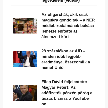
légvédelem (videók)
Az oligarchák, akik csak
magukra gondoltak – a NER
médiabirodalmának bukása
lemeztelenítette az
álnemzeti kört
28 százalékon az AfD –
minden idők legjobb
eredménye, összeomlik a
német Unió
Filep Dávid feljelentette
Magyar Pétert: Az
adófizetők pénzén pörög a
tiszás biznisz a YouTube-
on