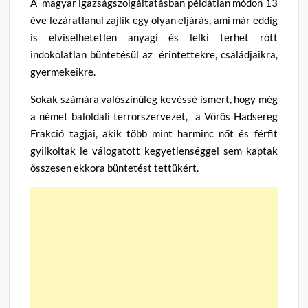
A magyar igazságszolgáltatásban példátlan módon 13
éve lezáratlanul zajlik egy olyan eljárás, ami már eddig
is elviselhetetlen anyagi és lelki terhet rótt
indokolatlan büntetésül az érintettekre, családjaikra,
gyermekeikre.
Sokak számára valószínűleg kevéssé ismert, hogy még
a német baloldali terrorszervezet, a Vörös Hadsereg
Frakció tagjai, akik több mint harminc nőt és férfit
gyilkoltak le válogatott kegyetlenséggel sem kaptak
összesen ekkora büntetést tettükért.