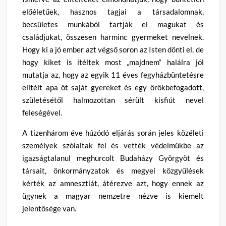
előéletűek, hasznos tagjai a társadalomnak,
becsületes munkából tartják el magukat és
családjukat, összesen harminc gyermeket nevelnek.
Hogy ki a jó ember azt végső soron az Isten dönti el, de
hogy kiket is ítéltek most „majdnem“ halálra jól
mutatja az, hogy az egyik 11 éves fegyházbüntetésre
elítélt apa öt saját gyereket és egy örökbefogadott,
születésétől halmozottan sérült kisfiút nevel
feleségével.
A tizenhárom éve húzódó eljárás során jeles közéleti
személyek szólaltak fel és vették védelmükbe az
igazságtalanul meghurcolt Budaházy Györgyöt és
társait, önkormányzatok és megyei közgyűlések
kérték az amnesztiát, átérezve azt, hogy ennek az
ügynek a magyar nemzetre nézve is kiemelt
jelentősége van.