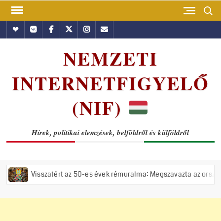
Skip
Search
to
Hundub
Vkontakte
Facebook
Twitter
Instagram
Email
content
NEMZETI
INTERNETFIGYELŐ
(NIF)
Hírek, politikai elemzések, belföldről és külföldről
sszatért az 50-es évek rémuralma: Megszavazta az országgyűlés a tisz