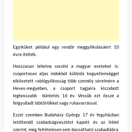
Egyiküket például egy rendőr meggyilkolásáért 10
évre ítélték.
Hosszasan lehetne sorolni a magyar eseteket is:
csoportosan aljas indokból különös kegyetlenséggel
elkövetett rablógyilkosság több személy sérelmére a
Heves-megyében, a csoport tagjaira kiszabott
leghosszabb büntetés 16 év. Vessük ezt össze a
felgyulladt lábtörlőkkel vagy ruhavarrással.
Ezzel szemben Budaházy György 17 év fegyházban
letöltendő szabadságvesztést kapott és az ítélet
szerint, még feltételesen sem bocsátható szabadlábra.