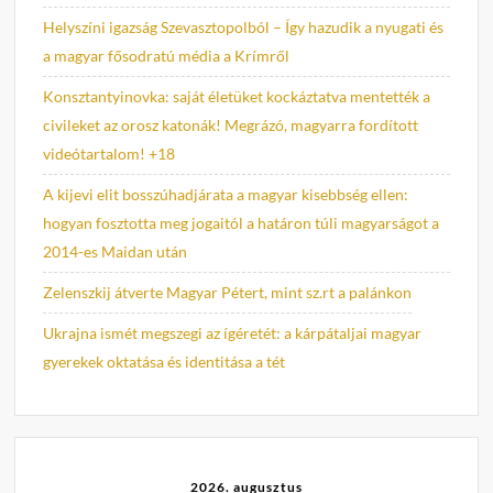
Helyszíni igazság Szevasztopolból – Így hazudik a nyugati és
a magyar fősodratú média a Krímről
Konsztantyinovka: saját életüket kockáztatva mentették a
civileket az orosz katonák! Megrázó, magyarra fordított
videótartalom! +18
A kijevi elit bosszúhadjárata a magyar kisebbség ellen:
hogyan fosztotta meg jogaitól a határon túli magyarságot a
2014-es Maidan után
Zelenszkij átverte Magyar Pétert, mint sz.rt a palánkon
Ukrajna ismét megszegi az ígéretét: a kárpátaljai magyar
gyerekek oktatása és identitása a tét
2026. augusztus