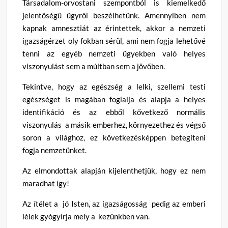
Társadalom-orvostani szempontból is kiemelkedő
jelentőségű ügyről beszélhetünk. Amennyiben nem
kapnak amnesztiát az érintettek, akkor a nemzeti
igazságérzet oly fokban sérül, ami nem fogja lehetővé
tenni az egyéb nemzeti ügyekben való helyes
viszonyulást sem a múltban sem a jövőben.
Tekintve, hogy az egészség a lelki, szellemi testi
egészséget is magában foglalja és alapja a helyes
identifikáció és az ebből kővetkező normális
viszonyulás a másik emberhez, környezethez és végső
soron a világhoz, ez következésképpen betegíteni
fogja nemzetünket.
Az elmondottak alapján kijelenthetjük, hogy ez nem
maradhat így!
Az ítélet a jó Isten, az igazságosság pedig az emberi
lélek gyógyírja mely a kezünkben van.