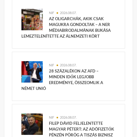
NIF
2026.08.07.
AZ OLIGARCHÁK, AKIK CSAK
MAGUKRA GONDOLTAK – A NER
MÉDIABIRODALMÁNAK BUKÁSA
LEMEZTELENÍTETTE AZ ÁLNEMZETI KÖRT
NIF
2026.08.07.
28 SZÁZALÉKON AZ AFD –
MINDEN IDŐK LEGJOBB
EREDMÉNYE, ÖSSZEOMLIK A
NÉMET UNIÓ
NIF
2026.08.07.
FILEP DÁVID FELJELENTETTE
MAGYAR PÉTERT: AZ ADÓFIZETŐK
PÉNZÉN PÖRÖG A TISZÁS BIZNISZ