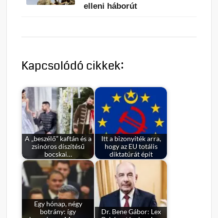
elleni háborút
Kapcsolódó cikkek:
A „beszélő” kaftán és a
Itt a bizonyíték arra,
zsinóros díszítésű
hogy az EU totális
bocskai…
diktatúrát épít
Egy hónap, négy
botrány: így
Dr. Bene Gábor: Lex