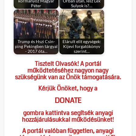
kormányoz Magyar
Orbán után, lesz Lex
Péter
Sulyok is?…
Trump és Hszi Csin-
Elárult elit egységek:
ping Pekingben tárgyal
Kijevi forgatókönyv
- 2017 óta…
szerint…
Tisztelt Olvasók! A portál
működtetéséhez nagyon nagy
szükségünk van az Önök támogatására.
Kérjük Önöket, hogy a
DONATE
gombra kattintva segítsék anyagi
hozzájárulásukkal működésünket!
A portál valóban független, anyagi