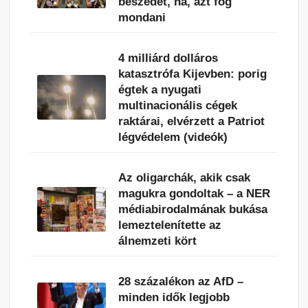
beszédet, na, azt fog
mondani
4 milliárd dolláros
katasztrófa Kijevben: porig
égtek a nyugati
multinacionális cégek
raktárai, elvérzett a Patriot
légvédelem (videók)
Az oligarchák, akik csak
magukra gondoltak – a NER
médiabirodalmának bukása
lemeztelenítette az
álnemzeti kört
28 százalékon az AfD –
minden idők legjobb