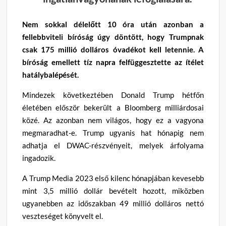
Nem sokkal délelőtt 10 óra után azonban a
fellebbviteli bíróság úgy döntött, hogy Trumpnak
csak 175 millió dolláros óvadékot kell letennie. A
bíróság emellett tíz napra felfüggesztette az ítélet
hatálybalépését.
Mindezek következtében Donald Trump hétfőn
életében először bekerült a Bloomberg milliárdosai
közé. Az azonban nem világos, hogy ez a vagyona
megmaradhat-e. Trump ugyanis hat hónapig nem
adhatja el DWAC-részvényeit, melyek árfolyama
ingadozik.
A Trump Media 2023 első kilenc hónapjában kevesebb
mint 3,5 millió dollár bevételt hozott, miközben
ugyanebben az időszakban 49 millió dolláros nettó
veszteséget könyvelt el.