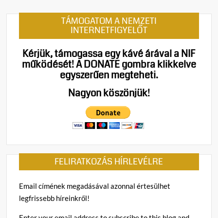
TÁMOGATOM A NEMZETI
INTERNETFIGYELŐT
Kérjük, támogassa egy kávé árával a NIF
működését!
A DONATE gombra klikkelve
egyszerűen megteheti.
Nagyon köszönjük!
FELIRATKOZÁS HÍRLEVÉLRE
Email címének megadásával azonnal értesülhet
legfrissebb híreinkről!
Enter your email address to subscribe to this blog and