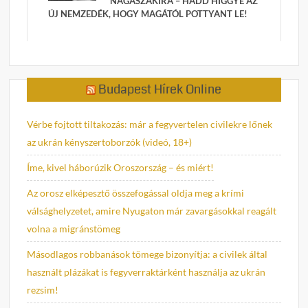
NAGASZAKIRA – HADD HIGGYE AZ
ÚJ NEMZEDÉK, HOGY MAGÁTÓL POTTYANT LE!
Budapest Hírek Online
Vérbe fojtott tiltakozás: már a fegyvertelen civilekre lőnek
az ukrán kényszertoborzók (videó, 18+)
Íme, kivel háborúzik Oroszország – és miért!
Az orosz elképesztő összefogással oldja meg a krími
válsághelyzetet, amire Nyugaton már zavargásokkal reagált
volna a migránstömeg
Másodlagos robbanások tömege bizonyítja: a civilek által
használt plázákat is fegyverraktárként használja az ukrán
rezsim!