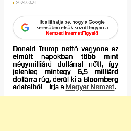
2024.03.26.
Itt állíthatja be, hogy a Google
keresőben elsők között legyen a
Nemzeti InternetFigyelő
Donald Trump nettó vagyona az
elmúlt napokban több mint
négymilliárd dollárral nőtt, így
jelenleg mintegy 6,5 milliárd
dollárra rúg, derül ki a Bloomberg
adataiból – írja a
Magyar Nemzet
.