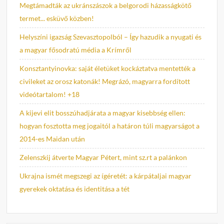
Megtámadták az ukránszászok a belgorodi házasságkötő
termet... esküvő közben!
Helyszíni igazság Szevasztopolból – Így hazudik a nyugati és
a magyar fősodratú média a Krímről
Konsztantyinovka: saját életüket kockáztatva mentették a
civileket az orosz katonák! Megrázó, magyarra fordított
videótartalom! +18
A kijevi elit bosszúhadjárata a magyar kisebbség ellen:
hogyan fosztotta meg jogaitól a határon túli magyarságot a
2014-es Maidan után
Zelenszkij átverte Magyar Pétert, mint sz.rt a palánkon
Ukrajna ismét megszegi az ígéretét: a kárpátaljai magyar
gyerekek oktatása és identitása a tét