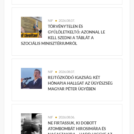
NIF
2026.08.07.
TÖRVÉNYTELEN ÉS
GYŰLÖLETKELTŐ: AZONNAL LE
KELL SZEDNI A TÁBLÁT A
SZOCIÁLIS MINISZTÉRIUMRÓL
NIF
2026.08.07.
REJTŐZKÖDŐ IGAZSÁG: KÉT
HÓNAPJA HALLGAT AZ ÜGYÉSZSÉG
MAGYAR PÉTER ÜGYÉBEN
NIF
2026.08.06.
NE FIRTASSUK, KI DOBOTT
ATOMBOMBÁT HIROSIMÁRA ÉS