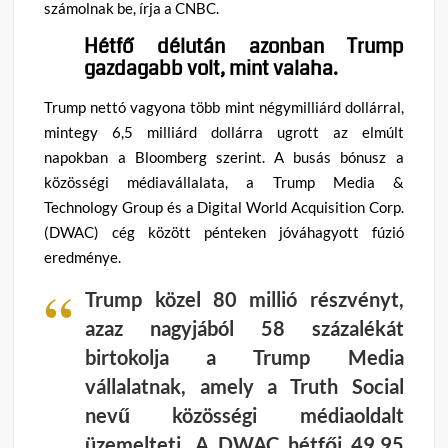
számolnak be, írja a CNBC.
Hétfő délután azonban Trump
gazdagabb volt, mint valaha.
Trump nettó vagyona több mint négymilliárd dollárral,
mintegy 6,5 milliárd dollárra ugrott az elmúlt
napokban a Bloomberg szerint. A busás bónusz a
közösségi médiavállalata, a Trump Media &
Technology Group és a Digital World Acquisition Corp.
(DWAC) cég között pénteken jóváhagyott fúzió
eredménye.
Trump közel 80 millió részvényt,
azaz nagyjából 58 százalékát
birtokolja a Trump Media
vállalatnak, amely a Truth Social
nevű közösségi médiaoldalt
üzemelteti. A DWAC hétfői 49,95