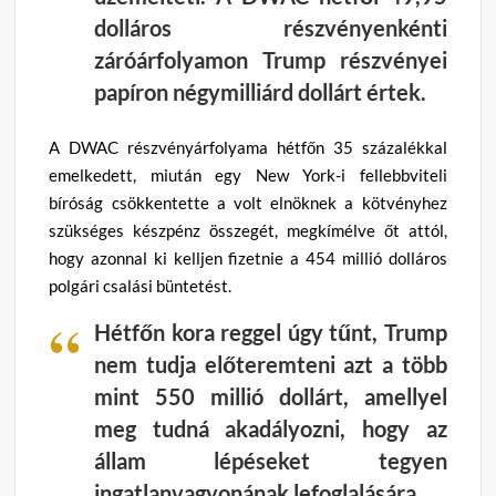
dolláros részvényenkénti
záróárfolyamon Trump részvényei
papíron négymilliárd dollárt értek.
A DWAC részvényárfolyama hétfőn 35 százalékkal
emelkedett, miután egy New York-i fellebbviteli
bíróság csökkentette a volt elnöknek a kötvényhez
szükséges készpénz összegét, megkímélve őt attól,
hogy azonnal ki kelljen fizetnie a 454 millió dolláros
polgári csalási büntetést.
Hétfőn kora reggel úgy tűnt, Trump
nem tudja előteremteni azt a több
mint 550 millió dollárt, amellyel
meg tudná akadályozni, hogy az
állam lépéseket tegyen
ingatlanvagyonának lefoglalására.