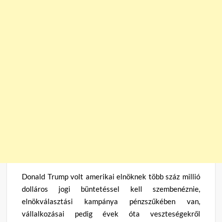
Donald Trump volt amerikai elnöknek több száz millió
dolláros jogi büntetéssel kell szembenéznie,
elnökválasztási kampánya pénzszűkében van,
vállalkozásai pedig évek óta veszteségekről