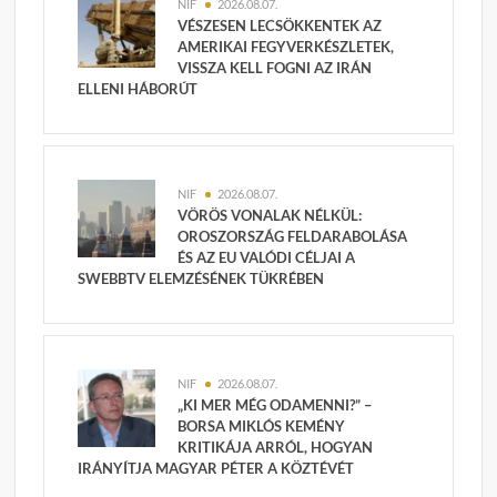
NIF
2026.08.07.
VÉSZESEN LECSÖKKENTEK AZ
AMERIKAI FEGYVERKÉSZLETEK,
VISSZA KELL FOGNI AZ IRÁN
ELLENI HÁBORÚT
NIF
2026.08.07.
VÖRÖS VONALAK NÉLKÜL:
OROSZORSZÁG FELDARABOLÁSA
ÉS AZ EU VALÓDI CÉLJAI A
SWEBBTV ELEMZÉSÉNEK TÜKRÉBEN
NIF
2026.08.07.
„KI MER MÉG ODAMENNI?” –
BORSA MIKLÓS KEMÉNY
KRITIKÁJA ARRÓL, HOGYAN
IRÁNYÍTJA MAGYAR PÉTER A KÖZTÉVÉT