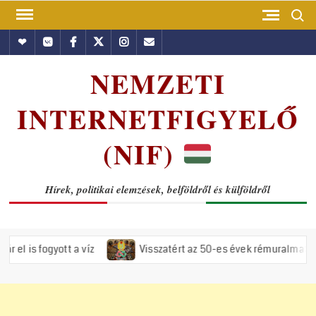
Skip
Search
to
Hundub
Vkontakte
Facebook
Twitter
Instagram
Email
content
NEMZETI
INTERNETFIGYELŐ
(NIF)
Hírek, politikai elemzések, belföldről és külföldről
 a víz
Visszatért az 50-es évek rémuralma: Megszavazta az o