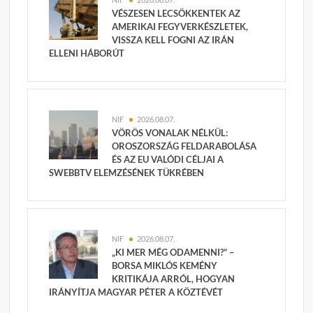
VÉSZESEN LECSÖKKENTEK AZ
AMERIKAI FEGYVERKÉSZLETEK,
VISSZA KELL FOGNI AZ IRÁN
ELLENI HÁBORÚT
NIF
2026.08.07.
VÖRÖS VONALAK NÉLKÜL:
OROSZORSZÁG FELDARABOLÁSA
ÉS AZ EU VALÓDI CÉLJAI A
SWEBBTV ELEMZÉSÉNEK TÜKRÉBEN
NIF
2026.08.07.
„KI MER MÉG ODAMENNI?” –
BORSA MIKLÓS KEMÉNY
KRITIKÁJA ARRÓL, HOGYAN
IRÁNYÍTJA MAGYAR PÉTER A KÖZTÉVÉT