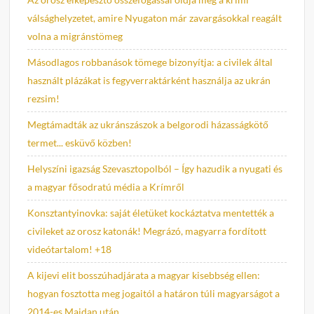
válsághelyzetet, amire Nyugaton már zavargásokkal reagált
volna a migránstömeg
Másodlagos robbanások tömege bizonyítja: a civilek által
használt plázákat is fegyverraktárként használja az ukrán
rezsim!
Megtámadták az ukránszászok a belgorodi házasságkötő
termet... esküvő közben!
Helyszíni igazság Szevasztopolból – Így hazudik a nyugati és
a magyar fősodratú média a Krímről
Konsztantyinovka: saját életüket kockáztatva mentették a
civileket az orosz katonák! Megrázó, magyarra fordított
videótartalom! +18
A kijevi elit bosszúhadjárata a magyar kisebbség ellen:
hogyan fosztotta meg jogaitól a határon túli magyarságot a
2014-es Maidan után