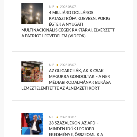
NIF
2026.08.07.
4 MILLIÁRD DOLLÁROS
KATASZTRÓFA KIJEVBEN: PORIG
ÉGTEK A NYUGATI
MULTINACIONÁLIS CÉGEK RAKTÁRAI, ELVÉRZETT
A PATRIOT LÉGVÉDELEM (VIDEÓK)
NIF
2026.08.07.
AZ OLIGARCHÁK, AKIK CSAK
MAGUKRA GONDOLTAK – A NER
MÉDIABIRODALMÁNAK BUKÁSA
LEMEZTELENÍTETTE AZ ÁLNEMZETI KÖRT
NIF
2026.08.07.
28 SZÁZALÉKON AZ AFD –
MINDEN IDŐK LEGJOBB
EREDMÉNYE, ÖSSZEOMLIK A