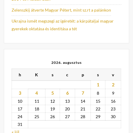
Zelenszkij átverte Magyar Pétert, mint sz.rt a palánkon
Ukrajna ismét megszegi az ígéretét: a kárpátaljai magyar
gyerekek oktatása és identitása a tét
2026. augusztus
h
K
s
c
p
s
v
1
2
3
4
5
6
7
8
9
10
11
12
13
14
15
16
17
18
19
20
21
22
23
24
25
26
27
28
29
30
31
« júl