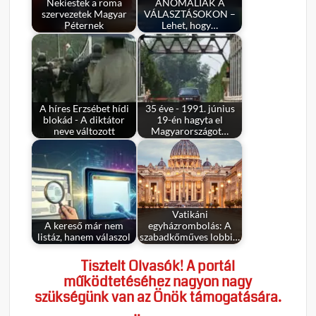
Nekiestek a roma
ANOMÁLIÁK A
szervezetek Magyar
VÁLASZTÁSOKON –
Péternek
Lehet, hogy…
A híres Erzsébet hídi
35 éve - 1991. június
blokád - A diktátor
19-én hagyta el
neve változott
Magyarországot…
Vatikáni
A kereső már nem
egyházrombolás: A
listáz, hanem válaszol
szabadkőműves lobbi…
Tisztelt Olvasók! A portál
működtetéséhez nagyon nagy
szükségünk van az Önök támogatására.