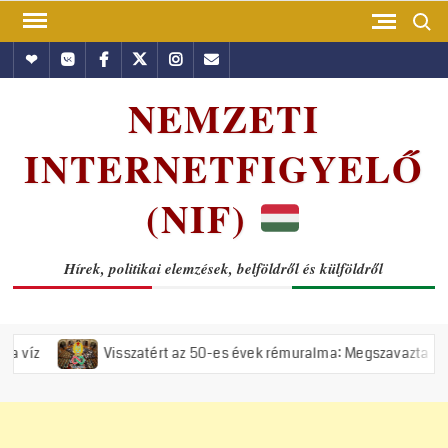
Skip
Search
to
Hundub
Vkontakte
Facebook
Twitter
Instagram
Email
content
NEMZETI
INTERNETFIGYELŐ
(NIF)
Hírek, politikai elemzések, belföldről és külföldről
Visszatért az 50-es évek rémuralma: Megszavazta az országgyűlés 