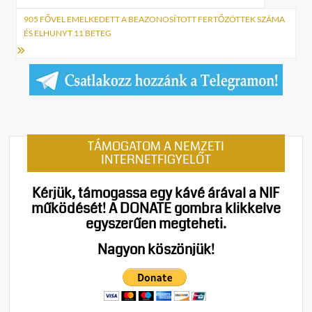
navigáció
905 FŐVEL EMELKEDETT A BEAZONOSÍTOTT FERTŐZÖTTEK SZÁMA
ÉS ELHUNYT 11 BETEG
TÁMOGATOM A NEMZETI
INTERNETFIGYELŐT
Kérjük, támogassa egy kávé árával a NIF
működését!
A DONATE gombra klikkelve
egyszerűen megteheti.
Nagyon köszönjük!