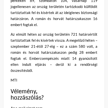
pénteken 89, szombaton 104, vasárnap 119
jogellenesen az ország területén tartózkodó külföldit
tartóztattak fel és kísértek át az ideiglenes biztonsági
határzáron. A román és horvát határszakaszon 16
embert fogtak el.
Az elmúlt héten az ország területén 721 határsértőt
tartóztattak fel és kísértek vissza. A megelőző héten –
szeptember 21-étől 27-éig – ez a szám 580 volt, a
román és horvát határszakaszon pedig 28 embert
fogtak el. Embercsempészés miatt 14 gyanúsított
ellen indult eljárás – derül ki a rendőrségi
összesítésből.
MTI
Vélemény,
hozzászólás?
Az e-mail címet nem