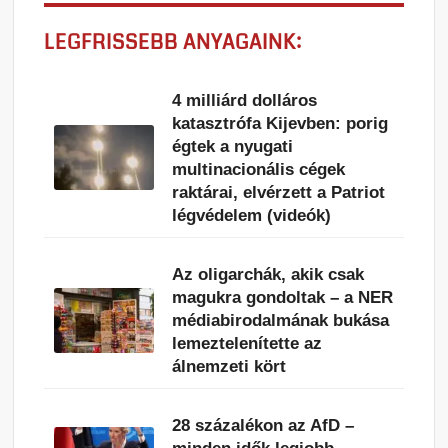
LEGFRISSEBB ANYAGAINK:
4 milliárd dolláros
katasztrófa Kijevben: porig
égtek a nyugati
multinacionális cégek
raktárai, elvérzett a Patriot
légvédelem (videók)
Az oligarchák, akik csak
magukra gondoltak – a NER
médiabirodalmának bukása
lemeztelenítette az
álnemzeti kört
28 százalékon az AfD –