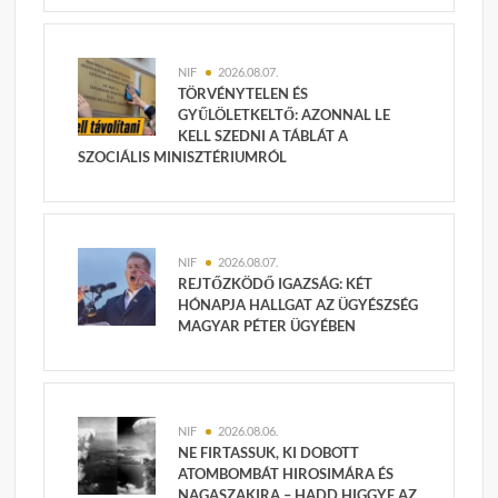
NIF
2026.08.07.
TÖRVÉNYTELEN ÉS
GYŰLÖLETKELTŐ: AZONNAL LE
KELL SZEDNI A TÁBLÁT A
SZOCIÁLIS MINISZTÉRIUMRÓL
NIF
2026.08.07.
REJTŐZKÖDŐ IGAZSÁG: KÉT
HÓNAPJA HALLGAT AZ ÜGYÉSZSÉG
MAGYAR PÉTER ÜGYÉBEN
NIF
2026.08.06.
NE FIRTASSUK, KI DOBOTT
ATOMBOMBÁT HIROSIMÁRA ÉS
NAGASZAKIRA – HADD HIGGYE AZ