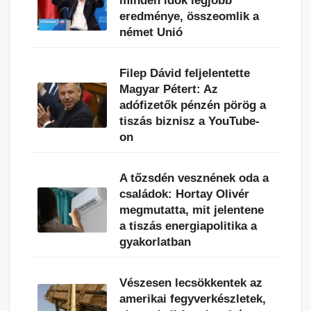
minden idők legjobb
eredménye, összeomlik a
német Unió
Filep Dávid feljelentette
Magyar Pétert: Az
adófizetők pénzén pörög a
tiszás biznisz a YouTube-
on
A tőzsdén vesznének oda a
családok: Hortay Olivér
megmutatta, mit jelentene
a tiszás energiapolitika a
gyakorlatban
Vészesen lecsökkentek az
amerikai fegyverkészletek,