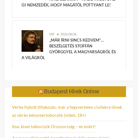
ÚJ NEMZEDÉK, HOGY MAGÁTÓL POTTYANT LE!
NIF
2026.08.06.
„MÁR ÍRNI SINCS KEDVEM”…
BESZÉLGETÉS STOFFÁN
GYÖRGGYEL A MAGYARSÁGRÓL ÉS
A VILÁGRÓL
Budapest Hírek Online
Vérbe fojtott tiltakozás: már a fegyvertelen civilekre lőnek
az ukrán kényszertoborzók (videó, 18+)
Íme, kivel háborúzik Oroszország – és miért!
Az orosz elképesztő összefogással oldja meg a krími