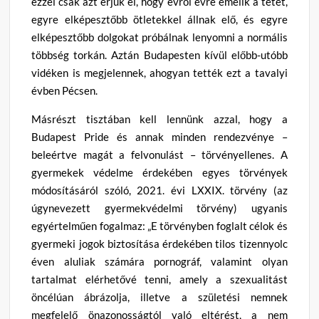
ezzel csak azt érjük el, hogy évről évre emelik a tétet,
egyre elképesztőbb ötletekkel állnak elő, és egyre
elképesztőbb dolgokat próbálnak lenyomni a normális
többség torkán. Aztán Budapesten kívül előbb-utóbb
vidéken is megjelennek, ahogyan tették ezt a tavalyi
évben Pécsen.
Másrészt tisztában kell lennünk azzal, hogy a
Budapest Pride és annak minden rendezvénye –
beleértve magát a felvonulást – törvényellenes. A
gyermekek védelme érdekében egyes törvények
módosításáról szóló, 2021. évi LXXIX. törvény (az
úgynevezett gyermekvédelmi törvény) ugyanis
egyértelműen fogalmaz: „E törvényben foglalt célok és
gyermeki jogok biztosítása érdekében tilos tizennyolc
éven aluliak számára pornográf, valamint olyan
tartalmat elérhetővé tenni, amely a szexualitást
öncélúan ábrázolja, illetve a születési nemnek
megfelelő önazonosságtól való eltérést, a nem