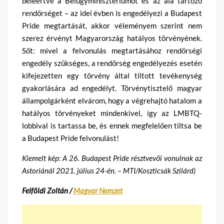
beleértve a Belügyminisztériumot és az alá tartozó
rendőrséget – az idei évben is engedélyezi a Budapest
Pride megtartását, akkor véleményem szerint nem
szerez érvényt Magyarország hatályos törvényének.
Sőt: mivel a felvonulás megtartásához rendőrségi
engedély szükséges, a rendőrség engedélyezés esetén
kifejezetten egy törvény által tiltott tevékenység
gyakorlására ad engedélyt. Törvénytisztelő magyar
állampolgárként elvárom, hogy a végrehajtó hatalom a
hatályos törvényeket mindenkivel, így az LMBTQ-
lobbival is tartassa be, és ennek megfelelően tiltsa be
a Budapest Pride felvonulást!
Kiemelt kép: A 26. Budapest Pride résztvevői vonulnak az
Astoriánál 2021. július 24-én. – MTI/Koszticsák Szilárd)
Felföldi Zoltán /
Magyar Nemzet