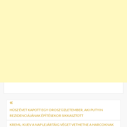
Bejegyzés
navigáció
HÚSZ ÉVET KAPOTT EGY OROSZ ÜZLETEMBER, AKI PUTYIN
REZIDENCIÁJÁNAK ÉPÍTÉSEKOR SIKKASZTOTT
KREML: KIJEV A NAP LEJÁRTÁIG VÉGET VETHETNE A HARCOKNAK