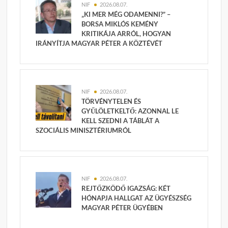
NIF
2026.08.07.
„KI MER MÉG ODAMENNI?” –
BORSA MIKLÓS KEMÉNY
KRITIKÁJA ARRÓL, HOGYAN
IRÁNYÍTJA MAGYAR PÉTER A KÖZTÉVÉT
NIF
2026.08.07.
TÖRVÉNYTELEN ÉS
GYŰLÖLETKELTŐ: AZONNAL LE
KELL SZEDNI A TÁBLÁT A
SZOCIÁLIS MINISZTÉRIUMRÓL
NIF
2026.08.07.
REJTŐZKÖDŐ IGAZSÁG: KÉT
HÓNAPJA HALLGAT AZ ÜGYÉSZSÉG
MAGYAR PÉTER ÜGYÉBEN