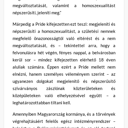
megváltoztatását, valamint a homoszexualitást
népszerűsíti, jeleníti meg.”
Márpedig a Pride kifejezetten ezt teszi: megjeleníti és
népszerűsíti a homoszexualitást, a születési nemnek
megfelelő önazonosságtól való eltérést és a nem
megváltoztatását, és – tekintettel arra, hogy a
felvonulásra hét végén, fényes nappal, a belvárosban
kerül sor – mindez kifejezetten elérhető 18 éven
aluliak számára. Éppen ezért a Pride mellett nem
elnézni, hanem személyes véleményem szerint – az
ugyanezen dolgokat megjelenítő és népszerűsítő
szivárványos zászlónak közterületeken és
középületeken való elhelyezésével együtt – a
leghatározottabban tiltani kell.
Amennyiben Magyarország kormánya, és a törvények
végrehajtásáért felelős egész intézményrendszer –