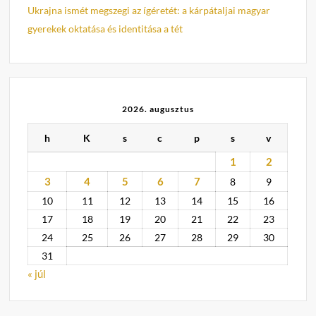
Ukrajna ismét megszegi az ígéretét: a kárpátaljai magyar
gyerekek oktatása és identitása a tét
2026. augusztus
h
K
s
c
p
s
v
1
2
3
4
5
6
7
8
9
10
11
12
13
14
15
16
17
18
19
20
21
22
23
24
25
26
27
28
29
30
31
« júl