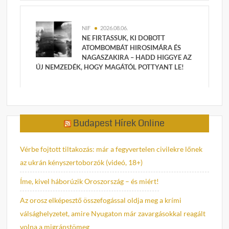
NIF
2026.08.06.
NE FIRTASSUK, KI DOBOTT
ATOMBOMBÁT HIROSIMÁRA ÉS
NAGASZAKIRA – HADD HIGGYE AZ
ÚJ NEMZEDÉK, HOGY MAGÁTÓL POTTYANT LE!
Budapest Hírek Online
Vérbe fojtott tiltakozás: már a fegyvertelen civilekre lőnek
az ukrán kényszertoborzók (videó, 18+)
Íme, kivel háborúzik Oroszország – és miért!
Az orosz elképesztő összefogással oldja meg a krími
válsághelyzetet, amire Nyugaton már zavargásokkal reagált
volna a migránstömeg