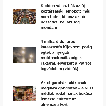
Kedden választják az új
köztársasági elnököt: még
nem tudni, ki lesz az, de
beszédet, na, azt fog
mondani
4 milliárd dolláros
katasztrófa Kijevben: porig
égtek a nyugati
multinacionális cégek
raktárai, elvérzett a Patriot
légvédelem (videók)
Az oligarchák, akik csak
magukra gondoltak – a NER
médiabirodalmának bukása
lemeztelenítette az
álnemzeti kört