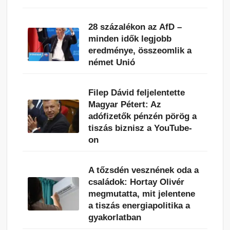
28 százalékon az AfD –
minden idők legjobb
eredménye, összeomlik a
német Unió
Filep Dávid feljelentette
Magyar Pétert: Az
adófizetők pénzén pörög a
tiszás biznisz a YouTube-
on
A tőzsdén vesznének oda a
családok: Hortay Olivér
megmutatta, mit jelentene
a tiszás energiapolitika a
gyakorlatban