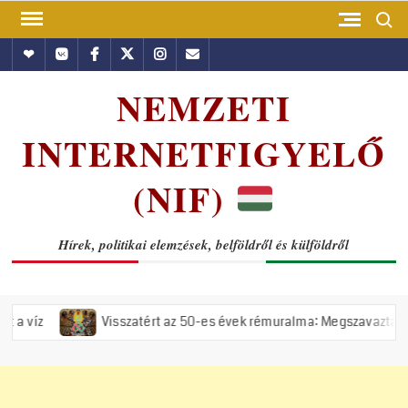
Skip
Search
to
Hundub
Vkontakte
Facebook
Twitter
Instagram
Email
content
NEMZETI
INTERNETFIGYELŐ
(NIF)
Hírek, politikai elemzések, belföldről és külföldről
Visszatért az 50-es évek rémuralma: Megszavazta az országgyűl