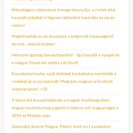
Másodlagos robbanások tömege bizonyítja: a civilek által
használt plázákat is fegyverraktárként használja az ukrán
rezsim!
Megtámadták az ukránszászok a belgorodi házasságkötő
termet... esküvő közben!
Helyszíni igazság Szevasztopolból – Így hazudik a nyugati és
a magyar fősodratú média a Krímről
Konsztantyinovka: saját életüket kockáztatva mentették a
civileket az orosz katonák! Megrázó, magyarra fordított
videótartalom! +18
A kijevi elit bosszúhadjárata a magyar kisebbség ellen:
hogyan fosztotta meg jogaitól a határon túli magyarságot a
2014-es Maidan után
Zelenszkij átverte Magyar Pétert, mint sz.rt a palánkon