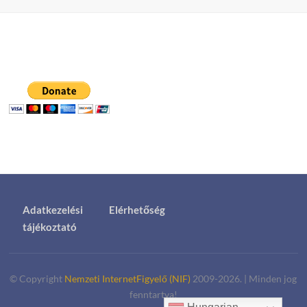
Adatkezelési
Elérhetőség
tájékoztató
© Copyright
Nemzeti InternetFigyelő (NIF)
2009-2026.
|
Minden jog
fenntartva!