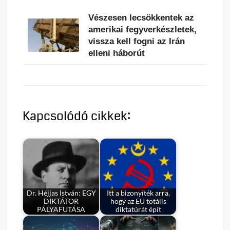
Vészesen lecsökkentek az
amerikai fegyverkészletek,
vissza kell fogni az Irán
elleni háborút
Kapcsolódó cikkek:
Dr. Héjjas István: EGY
Itt a bizonyíték arra,
DIKTÁTOR
hogy az EU totális
PÁLYAFUTÁSA
diktatúrát épít