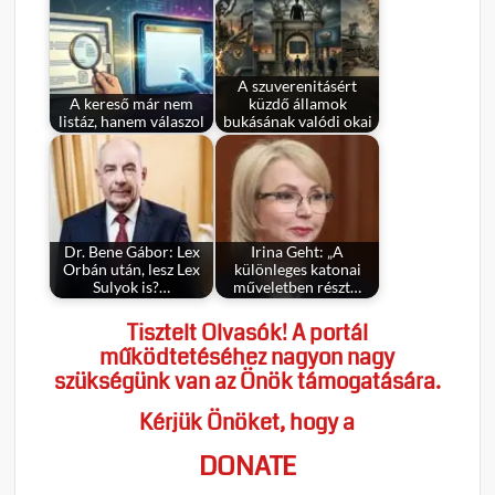
A szuverenitásért
A kereső már nem
küzdő államok
listáz, hanem válaszol
bukásának valódi okai
Dr. Bene Gábor: Lex
Irina Geht: „A
Orbán után, lesz Lex
különleges katonai
Sulyok is?…
műveletben részt…
Tisztelt Olvasók! A portál
működtetéséhez nagyon nagy
szükségünk van az Önök támogatására.
Kérjük Önöket, hogy a
DONATE