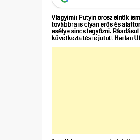
Vlagyimir Putyin orosz elnök is
továbbra is olyan erős és alatt
esélye sincs legyőzni. Ráadásul 
következtetésre jutott Harlan U