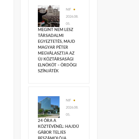
NIF
2026.08.
05.
MEGINT NEM LESZ
TÁRSADALMI
EGYEZTETÉS, MAJD
MAGYAR PÉTER
MEGVÁLASZTJA AZ
ÚJ KÖZTÁRSASÁGI
ELNÖKÖT – ÖRDÖGI
SZÍNJÁTÉK
NIF
2026.08.
05.
24 ÓRA A
KÖZTÉVÉNÉL: HAJDÚ
GÁBOR TELJES
BESZÁMOLÓJA