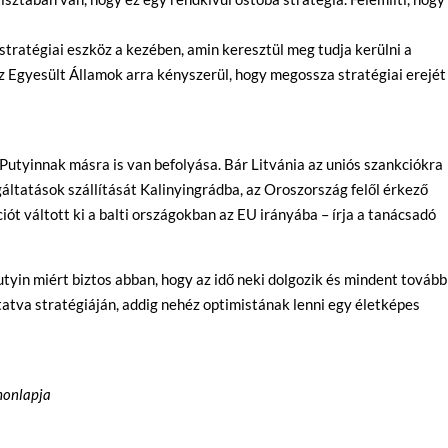
tratégiai eszköz a kezében, amin keresztül meg tudja kerülni a
 Egyesült Államok arra kényszerül, hogy megossza stratégiai erejét
y Putyinnak másra is van befolyása. Bár Litvánia az uniós szankciókra
gáltatások szállítását Kalinyingrádba, az Oroszország felől érkező
iót váltott ki a balti országokban az EU irányába – írja a tanácsadó
yin miért biztos abban, hogy az idő neki dolgozik és mindent tovább
tatva stratégiáján, addig nehéz optimistának lenni egy életképes
 honlapja