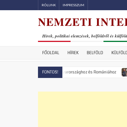
Skip
RÓLUNK
IMPRESSZUM
to
NEMZETI INTE
content
Hírek, politikai elemzések, belföldről és külföl
FŐOLDAL
HÍREK
BELFÖLD
KÜLFÖL
Lengyelországhoz, Magyarországhoz és Romániához
Állami ter
FONTOS!