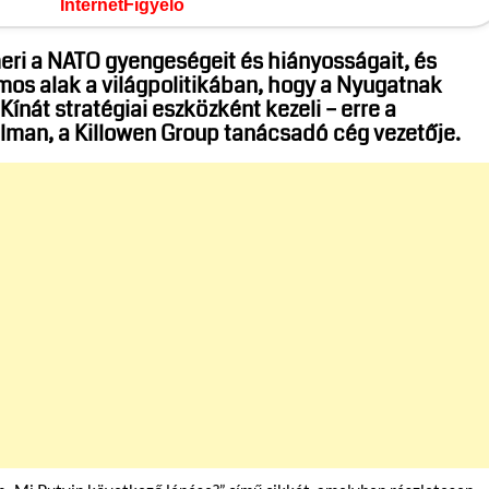
InternetFigyelő
meri a NATO gyengeségeit és hiányosságait, és
omos alak a világpolitikában, hogy a Nyugatnak
Kínát stratégiai eszközként kezeli – erre a
llman, a Killowen Group tanácsadó cég vezetője.