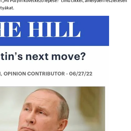
n „Mi Putyin következő lépése?” című cikkét, amelyben részletesen
rtyákat.