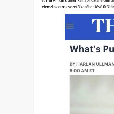
A
The Hill
című amerikai lap hozta le Ullma
elemzi az orosz vezető kezében lévő ütőká