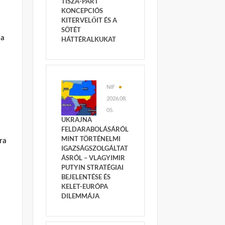
TISZA-PÁRT
KONCEPCIÓS
KITERVELŐIT ÉS A
SÖTÉT
 a
HÁTTÉRALKUKAT
NIF
2026.08.
05.
UKRAJNA
FELDARABOLÁSÁRÓL
MINT TÖRTÉNELMI
ra
IGAZSÁGSZOLGÁLTAT
ÁSRÓL – VLAGYIMIR
PUTYIN STRATÉGIAI
BEJELENTÉSE ÉS
KELET-EURÓPA
DILEMMÁJA