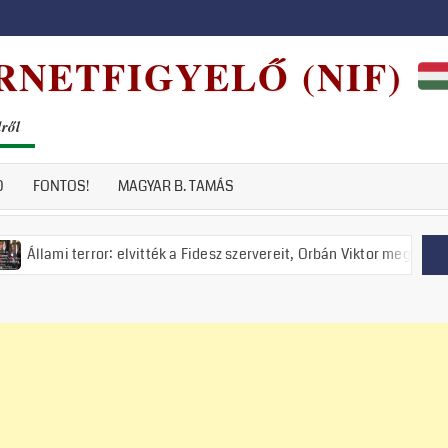
RNETFIGYELŐ (NIF)
dről
D
FONTOS!
MAGYAR B. TAMÁS
ror: elvitték a Fidesz szervereit, Orbán Viktor meghirdette a nemzeti e