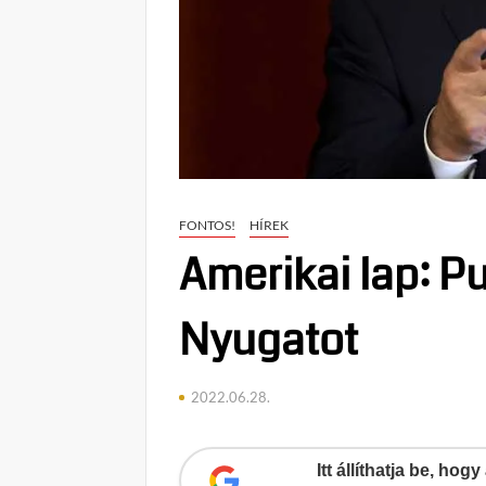
FONTOS!
HÍREK
Amerikai lap: P
Nyugatot
2022.06.28.
Itt állíthatja be, ho