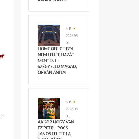
NIF
2026.08.
05.
HOME OFFICE-BÓL
NEM LEHET HAZÁT
et
MENTENI –
SZÉGYELLD MAGAD,
,
ORBÁN ANITA!
NIF
2026.08.
 a
05.
AKKOR HOGY VAN
EZ PETI? – PÓCS
JÁNOS FELFEDI A