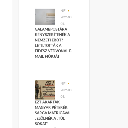
NIF
2026.08.
05.
GALAMBPOSTÁRA
KÉNYSZERÍTENÉK A
NEMZETI ERŐT?
LETILTOTTÁK A
FIDESZ VÉDVONAL E-
MAIL FIÓKJÁT
NIF
2026.08.
04.
EZT AKARTÁK
MAGYAR PÉTERÉK:
SÁRGA MATRICÁVAL
JELÖLNÉK A „TÚL
SOKAT”