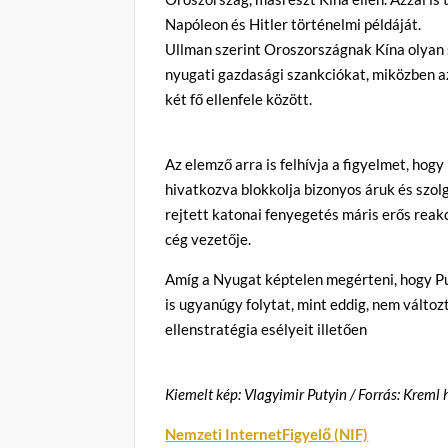
Napóleon és Hitler történelmi példáját.
Ullman szerint Oroszországnak Kína olyan s
nyugati gazdasági szankciókat, miközben az
két fő ellenfele között.
Az elemző arra is felhívja a figyelmet, hog
hivatkozva blokkolja bizonyos áruk és szol
rejtett katonai fenyegetés máris erős reakc
cég vezetője.
Amíg a Nyugat képtelen megérteni, hogy Put
is ugyanúgy folytat, mint eddig, nem változ
ellenstratégia esélyeit illetően
Kiemelt kép: Vlagyimir Putyin / Forrás: Kreml
Nemzeti InternetFigyelő (NIF)