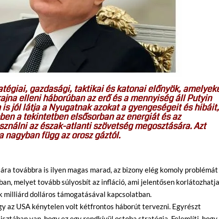
tégiai, gazdasági, taktikai és katonai előnyök, amelyek
rajna elleni háborúban az erő és a mennyiség áll Putyin
is jól látja a Nyugatnak azokat a gyengeségeit és hibáit
ben a tekintetben elsősorban az energiát és az
asználni az észak-atlanti szövetség megosztására. Azt
a nagyban függ az orosz gáztól.
 ára továbbra is ilyen magas marad, az bizony elég komoly problémát
n, melyet tovább súlyosbít az infláció, ami jelentősen korlátozhatja
k milliárd dolláros támogatásával kapcsolatban.
ogy az USA kénytelen volt kétfrontos háborút tervezni. Egyrészt
tisztában van, hogy ez egy rendkívül ostoba stratégia. Felemlíti, hogy