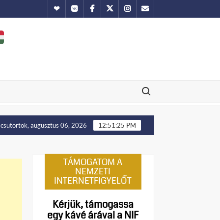
Hundub
Vkontakte
Facebook
Twitter
Instagram
Email
Search for:
llenállást!
Manny Pacquiao és tíz abortusztúlélő üzenete a 
csütörtök, augusztus 06, 2026
12:51:26 PM
TÁMOGATOM A
NEMZETI
INTERNETFIGYELŐT
Kérjük, támogassa
egy kávé árával a NIF