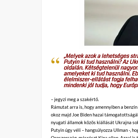
„Melyek azok a lehetséges stra
Putyin ki tud használni? Az Uk
oldalán. Kétségtelenül nagyon 
amelyeket ki tud használni. Eb
élelmiszer-ellátást fogja felh
mindenki jól tudja, hogy Európ
– jegyzi meg a szakértő.
Rámutat arra is, hogy amennyiben a benzin
okoz majd Joe Biden hazai támogatottságába
nyugati államok közös kiállását Ukrajna so
Putyin úgy véli – hangsúlyozza Ullman -, h
Oroszország, másrészt Kína ellen. Azzal is 