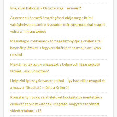
Íme, kivel háborúzik Oroszország – és miért!
Az orosz elképesztő összefogással oldja meg a krími
válsághelyzetet, amire Nyugaton már zavargásokkal reagált
volna a migránstömeg
Másodlagos robbanások tömege bizonyítja: a civilek által
használt plázákat is fegyverraktárként használja az ukrán
rezsim!
Megtámadták az ukránszászok a belgorodi házasságkötő
termet... esküvő közben!
Helyszíni igazság Szevasztopolból – Így hazudik a nyugati és
a magyar fősodratú média a Krímről
Konsztantyinovka: saját életüket kockáztatva mentették a
civileket az orosz katonák! Megrázó, magyarra fordított
videótartalom! +18