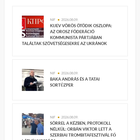
NIF
2026.08.09.
KIJEV VÖRÖS ÖTÖDIK OSZLOPA:
AZ OROSZ FÖDERÁCIÓ
KOMMUNISTA PÁRTJÁBAN
TALÁLTAK SZÖVETSÉGESEKRE AZ UKRÁNOK
NIF
2026.08.09.
BAKA ANDRÁS ÉS A TATAI
SORTŰZPER
NIF
2026.08.09.
SÖRREL A KÉZBEN, PROTOKOLL
NÉLKÜL: ORBÁN VIKTOR LETT A
SZERBIAI TROMBITAFESZTIVÁL FŐ