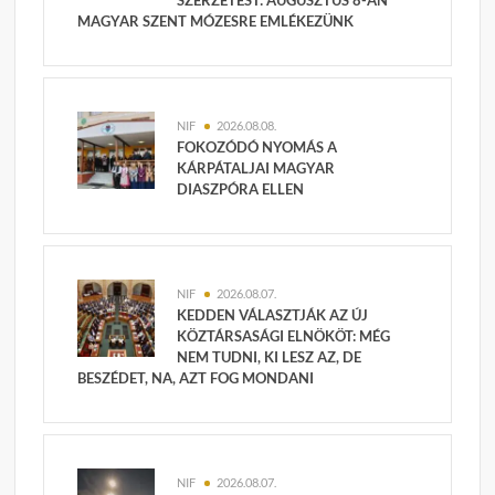
MAGYAR SZENT MÓZESRE EMLÉKEZÜNK
NIF
2026.08.08.
FOKOZÓDÓ NYOMÁS A
KÁRPÁTALJAI MAGYAR
DIASZPÓRA ELLEN
NIF
2026.08.07.
KEDDEN VÁLASZTJÁK AZ ÚJ
KÖZTÁRSASÁGI ELNÖKÖT: MÉG
NEM TUDNI, KI LESZ AZ, DE
BESZÉDET, NA, AZT FOG MONDANI
NIF
2026.08.07.