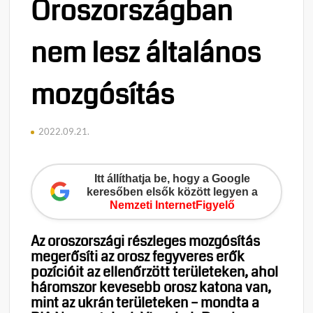
Oroszországban
nem lesz általános
mozgósítás
2022.09.21.
Itt állíthatja be, hogy a Google
keresőben elsők között legyen a
Nemzeti InternetFigyelő
Az oroszországi részleges mozgósítás
megerősíti az orosz fegyveres erők
pozícióit az ellenőrzött területeken, ahol
háromszor kevesebb orosz katona van,
mint az ukrán területeken – mondta a