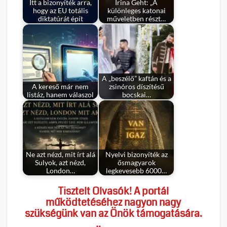
Itt a bizonyíték arra,
Irina Geht: „A
hogy az EU totális
különleges katonai
diktatúrát épít
műveletben részt…
A „beszélő” kaftán és a
A kereső már nem
zsinóros díszítésű
listáz, hanem válaszol
bocskai…
Ne azt nézd, mit írt alá
Nyelvi bizonyíték az
Sulyok, azt nézd,
ősmagyarok
London…
legkevesebb 6000…
Tisztelt Olvasók! A portál
működtetéséhez nagyon nagy
szükségünk van az Önök támogatására.