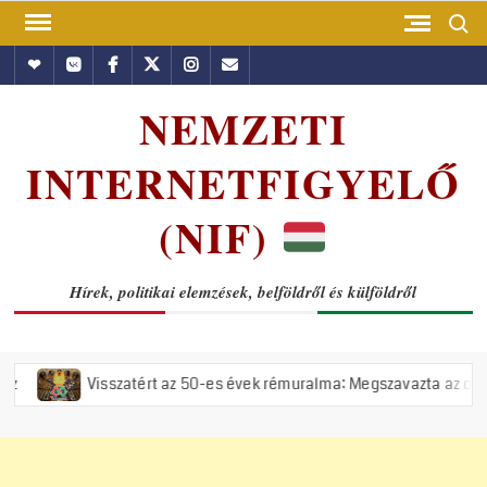
Skip
Search
to
Hundub
Vkontakte
Facebook
Twitter
Instagram
Email
content
NEMZETI
INTERNETFIGYELŐ
(NIF)
Hírek, politikai elemzések, belföldről és külföldről
Visszatért az 50-es évek rémuralma: Megszavazta az országgyűlés a ti