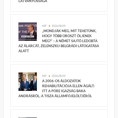
LÁTVÁNYOSSÁGA
NIF
2026.08.09.
„MONDJÁK MEG, MIT TEHETÜNK,
HOGY TÖBB OROSZT ÖLJENEK
MEG?” – A NÉMET SAJTÓ LEDOBTA
AZ ÁLARCÁT, ZELENSZKIJ BELGRÁDI LÁTOGATÁSA
ALATT
NIF
2026.08.09.
A 2006-OS ÁLDOZATOK
REHABILITÁCIÓJA ELLEN ÁGÁLT:
ITT A PŐRE IGAZSÁG BAKA
ANDRÁSRÓL, A TISZA ÁLLAMFŐJELÖLTJÉRŐL