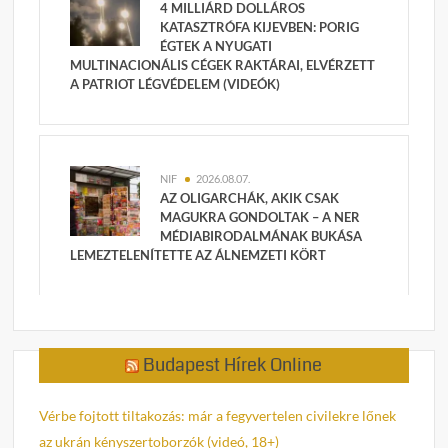
4 MILLIÁRD DOLLÁROS
KATASZTRÓFA KIJEVBEN: PORIG
ÉGTEK A NYUGATI
MULTINACIONÁLIS CÉGEK RAKTÁRAI, ELVÉRZETT
A PATRIOT LÉGVÉDELEM (VIDEÓK)
NIF
2026.08.07.
AZ OLIGARCHÁK, AKIK CSAK
MAGUKRA GONDOLTAK – A NER
MÉDIABIRODALMÁNAK BUKÁSA
LEMEZTELENÍTETTE AZ ÁLNEMZETI KÖRT
Budapest Hírek Online
Vérbe fojtott tiltakozás: már a fegyvertelen civilekre lőnek
az ukrán kényszertoborzók (videó, 18+)