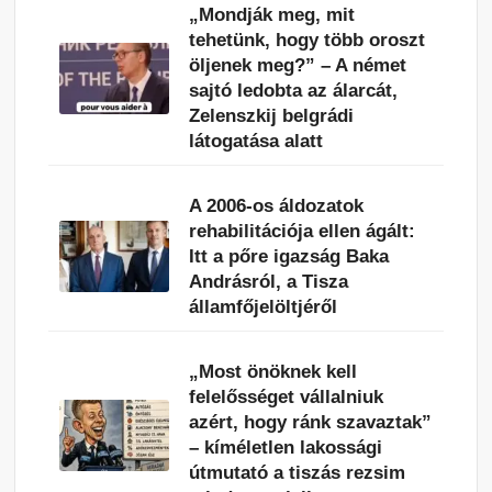
„Mondják meg, mit
tehetünk, hogy több oroszt
öljenek meg?” – A német
sajtó ledobta az álarcát,
Zelenszkij belgrádi
látogatása alatt
A 2006-os áldozatok
rehabilitációja ellen ágált:
Itt a pőre igazság Baka
Andrásról, a Tisza
államfőjelöltjéről
„Most önöknek kell
felelősséget vállalniuk
azért, hogy ránk szavaztak”
– kíméletlen lakossági
útmutató a tiszás rezsim