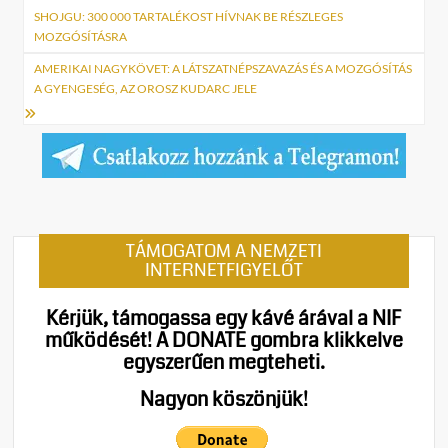
navigáció
SHOJGU: 300 000 TARTALÉKOST HÍVNAK BE RÉSZLEGES
MOZGÓSÍTÁSRA
AMERIKAI NAGYKÖVET: A LÁTSZATNÉPSZAVAZÁS ÉS A MOZGÓSÍTÁS
A GYENGESÉG, AZ OROSZ KUDARC JELE
TÁMOGATOM A NEMZETI
INTERNETFIGYELŐT
Kérjük, támogassa egy kávé árával a NIF
működését!
A DONATE gombra klikkelve
egyszerűen megteheti.
Nagyon köszönjük!