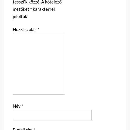
tesszük közzé.
A kötelező
mezőket
*
karakterrel
jelöltük
Hozzászólás
*
Név
*
E-mail cím
*