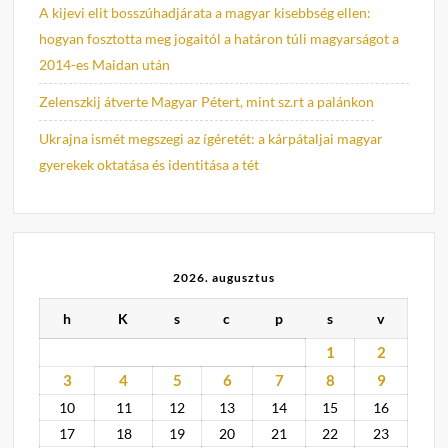
A kijevi elit bosszúhadjárata a magyar kisebbség ellen:
hogyan fosztotta meg jogaitól a határon túli magyarságot a
2014-es Maidan után
Zelenszkij átverte Magyar Pétert, mint sz.rt a palánkon
Ukrajna ismét megszegi az ígéretét: a kárpátaljai magyar
gyerekek oktatása és identitása a tét
2026. augusztus
h
K
s
c
p
s
v
1
2
3
4
5
6
7
8
9
10
11
12
13
14
15
16
17
18
19
20
21
22
23