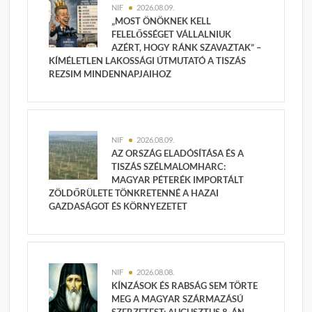
NIF
2026.08.09.
„MOST ÖNÖKNEK KELL
FELELŐSSÉGET VÁLLALNIUK
AZÉRT, HOGY RÁNK SZAVAZTAK” –
KÍMÉLETLEN LAKOSSÁGI ÚTMUTATÓ A TISZÁS
REZSIM MINDENNAPJAIHOZ
NIF
2026.08.09.
AZ ORSZÁG ELADÓSÍTÁSA ÉS A
TISZÁS SZÉLMALOMHARC:
MAGYAR PÉTERÉK IMPORTÁLT
ZÖLDŐRÜLETE TÖNKRETENNÉ A HAZAI
GAZDASÁGOT ÉS KÖRNYEZETET
NIF
2026.08.08.
KÍNZÁSOK ÉS RABSÁG SEM TÖRTE
MEG A MAGYAR SZÁRMAZÁSÚ
SZERZETEST: AUGUSZTUS 8-ÁN