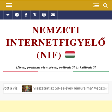
Skip
Search
to
Hundub
Vkontakte
Facebook
Twitter
Instagram
Email
content
NEMZETI
INTERNETFIGYELŐ
(NIF)
Hírek, politikai elemzések, belföldről és külföldről
Visszatért az 50-es évek rémuralma: Megszavazta az országgyűl