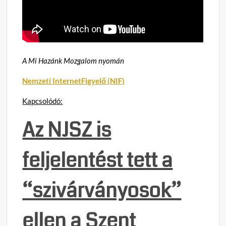
A Mi Hazánk Mozgalom nyomán
Nemzeti InternetFigyelő (NIF)
Kapcsolódó:
Az NJSZ is
feljelentést tett a
“szivárványosok”
ellen a Szent