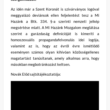
Az idén már a Szent Koronát is szivárványos logóval
meggyalázó deviánsok ellen feljelentést tesz a Mi
Hazánk a Btk. 334. §-a szerinti nemzeti jelkép
megsértése miatt. A Mi Hazánk Mozgalom meglátása
szerint a garázdaság definícióját is kimeríti a
homoszexuális propagandafelvonulás idei logója,
valamint az is, hogy az évről évre ismétlődő
eseményen számos olyan kihívóan közösségellenes
magatartást tanúsítanak, amely alkalmas arra, hogy
másokban megbotránkozást keltsen.
Novák Előd sajtótájékoztatója: