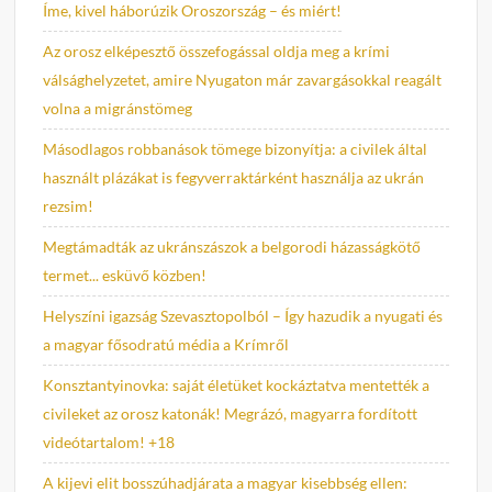
Íme, kivel háborúzik Oroszország – és miért!
Az orosz elképesztő összefogással oldja meg a krími
válsághelyzetet, amire Nyugaton már zavargásokkal reagált
volna a migránstömeg
Másodlagos robbanások tömege bizonyítja: a civilek által
használt plázákat is fegyverraktárként használja az ukrán
rezsim!
Megtámadták az ukránszászok a belgorodi házasságkötő
termet... esküvő közben!
Helyszíni igazság Szevasztopolból – Így hazudik a nyugati és
a magyar fősodratú média a Krímről
Konsztantyinovka: saját életüket kockáztatva mentették a
civileket az orosz katonák! Megrázó, magyarra fordított
videótartalom! +18
A kijevi elit bosszúhadjárata a magyar kisebbség ellen: