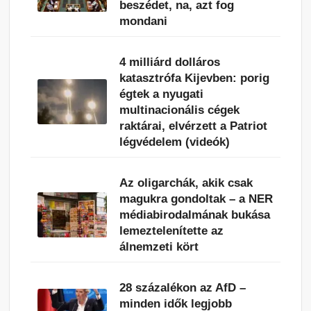
beszédet, na, azt fog
mondani
4 milliárd dolláros
katasztrófa Kijevben: porig
égtek a nyugati
multinacionális cégek
raktárai, elvérzett a Patriot
légvédelem (videók)
Az oligarchák, akik csak
magukra gondoltak – a NER
médiabirodalmának bukása
lemeztelenítette az
álnemzeti kört
28 százalékon az AfD –
minden idők legjobb