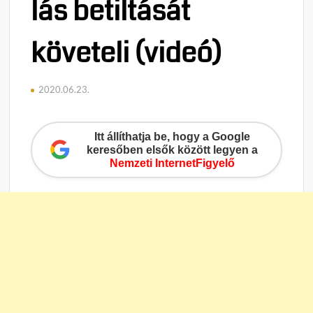
lás betiltását
követeli (videó)
2020.06.23.
Itt állíthatja be, hogy a Google
keresőben elsők között legyen a
Nemzeti InternetFigyelő