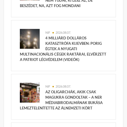
NEM TUDNI, KI LESZ AZ, DE
BESZÉDET, NA, AZT FOG MONDANI
NIF
2026.08.07.
4 MILLIÁRD DOLLÁROS
KATASZTRÓFA KIJEVBEN: PORIG
ÉGTEK A NYUGATI
MULTINACIONÁLIS CÉGEK RAKTÁRAI, ELVÉRZETT
A PATRIOT LÉGVÉDELEM (VIDEÓK)
NIF
2026.08.07.
AZ OLIGARCHÁK, AKIK CSAK
MAGUKRA GONDOLTAK – A NER
MÉDIABIRODALMÁNAK BUKÁSA
LEMEZTELENÍTETTE AZ ÁLNEMZETI KÖRT