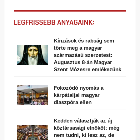
LEGFRISSEBB ANYAGAINK:
Kínzások és rabság sem
törte meg a magyar
származású szerzetest:
Augusztus 8-án Magyar
Szent Mózesre emlékezünk
Fokozódó nyomás a
kárpátaljai magyar
diaszpóra ellen
Kedden választják az új
köztársasági elnököt: még
nem tudni, ki lesz az, de