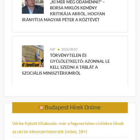
„KI MER MÉG ODAMENNI?” –
BORSA MIKLÓS KEMÉNY
KRITIKÁJA ARRÓL, HOGYAN
IRÁNYÍTJA MAGYAR PÉTER A KÖZTÉVÉT
NIF
2026.08.07.
TÖRVÉNYTELEN ÉS
GYŰLÖLETKELTŐ: AZONNAL LE
KELL SZEDNI A TÁBLÁT A
SZOCIÁLIS MINISZTÉRIUMRÓL
Budapest Hírek Online
Vérbe fojtott tiltakozás: már a fegyvertelen civilekre lőnek
az ukrán kényszertoborzók (videó, 18+)