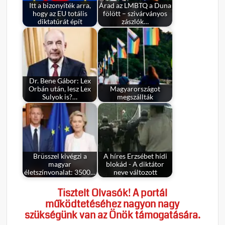
Itt a bizonyíték arra,
Árad az LMBTQ a Duna
hogy az EU totális
fölött – szivárványos
diktatúrát épít
zászlók…
Dr. Bene Gábor: Lex
Orbán után, lesz Lex
Magyarországot
Sulyok is?…
megszállták
Brüsszel kivégzi a
A híres Erzsébet hídi
magyar
blokád - A diktátor
életszínvonalat: 3500…
neve változott
Tisztelt Olvasók! A portál
működtetéséhez nagyon nagy
szükségünk van az Önök támogatására.