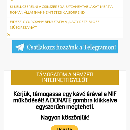
Bejegyzés
navigáció
KI KELL CSERÉLNI A CSÍKSZEREDAI UTCANÉVTÁBLÁKAT, MERT A
ROMÁN ÁLLAMNAK NEM TETSZIK A SORREND
FIDESZ: GYURCSÁNY BEMUTATJA A „NAGY REZSIBLÖFF
MŰSORSZÁMÁT”
TÁMOGATOM A NEMZETI
INTERNETFIGYELŐT
Kérjük, támogassa egy kávé árával a NIF
működését!
A DONATE gombra klikkelve
egyszerűen megteheti.
Nagyon köszönjük!