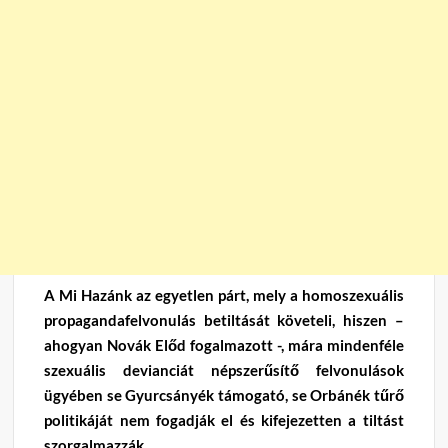
A Mi Hazánk az egyetlen párt, mely a homoszexuális
propagandafelvonulás betiltását követeli, hiszen –
ahogyan Novák Előd fogalmazott -, mára mindenféle
szexuális devianciát népszerűsítő felvonulások
ügyében se Gyurcsányék támogató, se Orbánék tűrő
politikáját nem fogadják el és kifejezetten a tiltást
szorgalmazzák.