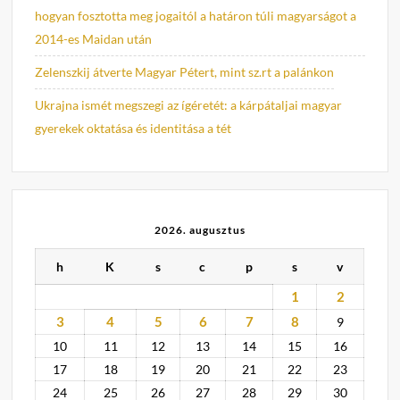
hogyan fosztotta meg jogaitól a határon túli magyarságot a
2014-es Maidan után
Zelenszkij átverte Magyar Pétert, mint sz.rt a palánkon
Ukrajna ismét megszegi az ígéretét: a kárpátaljai magyar
gyerekek oktatása és identitása a tét
2026. augusztus
h
K
s
c
p
s
v
1
2
3
4
5
6
7
8
9
10
11
12
13
14
15
16
17
18
19
20
21
22
23
24
25
26
27
28
29
30