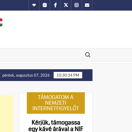
Hundub
Vkontakte
Facebook
Twitter
Instagram
Email
Search for:
a nyugati területei előbb-utóbb visszakerülnek Lengyelországhoz, 
péntek, augusztus 07, 2026
10:30:35 PM
TÁMOGATOM A
NEMZETI
INTERNETFIGYELŐT
Kérjük, támogassa
egy kávé árával a NIF