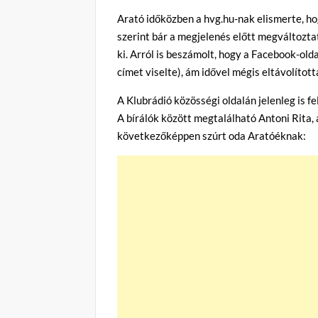
Arató időközben a hvg.hu-nak elismerte, ho
szerint bár a megjelenés előtt megváltoztat
ki. Arról is beszámolt, hogy a Facebook-ol
címet viselte), ám idővel mégis eltávolított
A Klubrádió közösségi oldalán jelenleg is f
A bírálók között megtalálható Antoni Rita, a
következőképpen szúrt oda Aratóéknak: