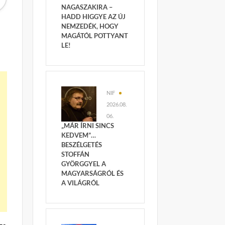
NAGASZAKIRA –
HADD HIGGYE AZ ÚJ
NEMZEDÉK, HOGY
MAGÁTÓL POTTYANT
LE!
NIF
2026.08.
06.
„MÁR ÍRNI SINCS
KEDVEM”…
BESZÉLGETÉS
STOFFÁN
GYÖRGGYEL A
MAGYARSÁGRÓL ÉS
A VILÁGRÓL