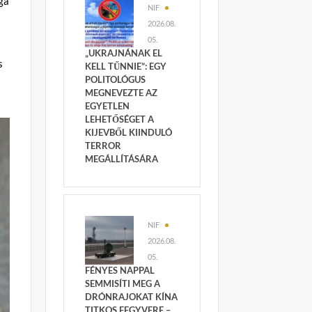
ga
NIF
2026.08.
05.
„UKRAJNÁNAK EL
s
KELL TŰNNIE”: EGY
POLITOLÓGUS
MEGNEVEZTE AZ
EGYETLEN
LEHETŐSÉGET A
KIJEVBŐL KIINDULÓ
TERROR
MEGÁLLÍTÁSÁRA
NIF
2026.08.
05.
FÉNYES NAPPAL
SEMMISÍTI MEG A
DRÓNRAJOKAT KÍNA
TITKOS FEGYVERE –