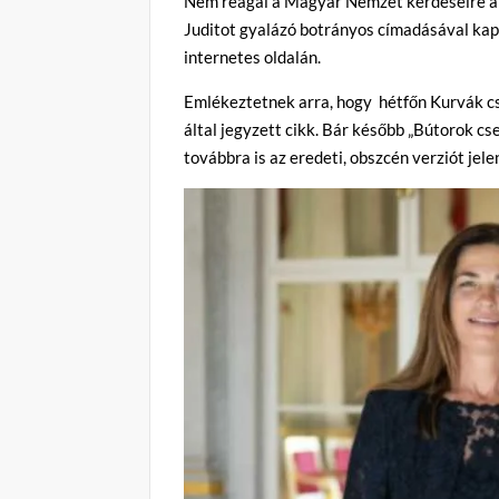
Nem reagál a Magyar Nemzet kérdéseire a 
Juditot gyalázó botrányos címadásával ka
internetes oldalán.
Emlékeztetnek arra, hogy hétfőn Kurvák cs
által jegyzett cikk. Bár később „Bútorok cs
továbbra is az eredeti, obszcén verziót jele