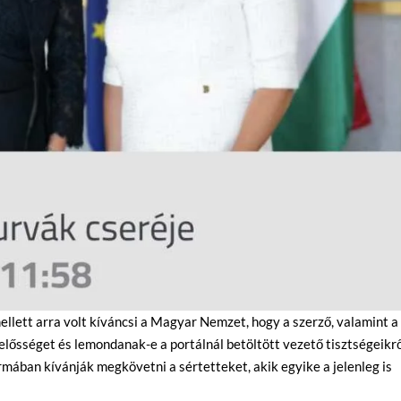
lett arra volt kíváncsi a Magyar Nemzet, hogy a szerző, valamint a
elősséget és lemondanak-e a portálnál betöltött vezető tisztségeikrő
ormában kívánják megkövetni a sértetteket, akik egyike a jelenleg is