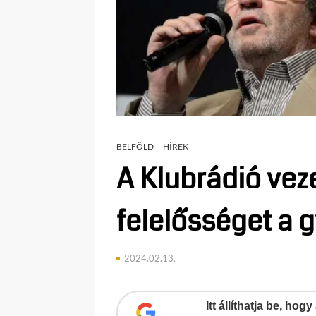
BELFÖLD
HÍREK
A Klubrádió vez
felelősséget a 
2024.02.13.
Itt állíthatja be, ho