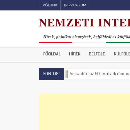
Skip
RÓLUNK
IMPRESSZUM
to
NEMZETI INTE
content
Hírek, politikai elemzések, belföldről és külföl
FŐOLDAL
HÍREK
BELFÖLD
KÜLFÖL
ogyott a víz
Visszatért az 50-es évek rémuralma: Megszavazt
FONTOS!