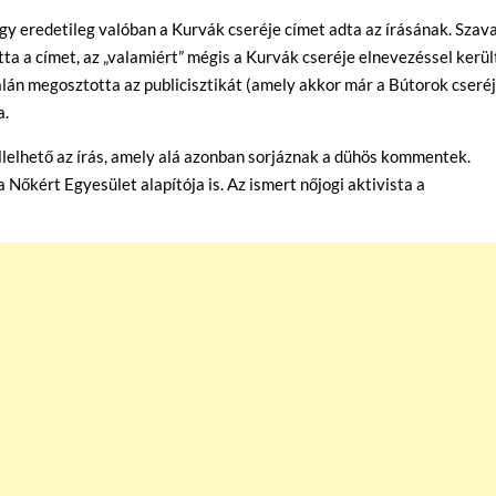
gy eredetileg valóban a Kurvák cseréje címet adta az írásának. Szava
ta a címet, az „valamiért” mégis a Kurvák cseréje elnevezéssel kerül
dalán megosztotta az publicisztikát (amely akkor már a Bútorok cseré
a.
ellelhető az írás, amely alá azonban sorjáznak a dühös kommentek.
 Nőkért Egyesület alapítója is. Az ismert nőjogi aktivista a