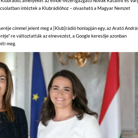
Klubrádió, amelyeket az elnök-vezérigazgató Novák Katalint és Var
pcsolatban intéztek a Klubrádióhoz – olvasható a Magyar Nemzet
eréje címmel jelent meg a [Klub]rádió honlapján egy, az Arató Andrá
eréje”-re változtatták az elnevezést, a Google keresője azonban
níti meg.