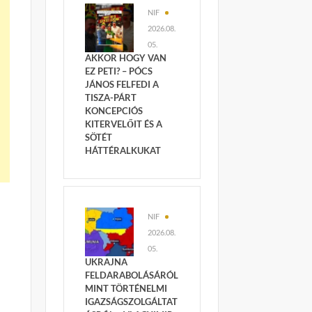
NIF
2026.08.
05.
AKKOR HOGY VAN
EZ PETI? – PÓCS
JÁNOS FELFEDI A
TISZA-PÁRT
KONCEPCIÓS
KITERVELŐIT ÉS A
SÖTÉT
HÁTTÉRALKUKAT
NIF
2026.08.
05.
UKRAJNA
FELDARABOLÁSÁRÓL
MINT TÖRTÉNELMI
IGAZSÁGSZOLGÁLTAT