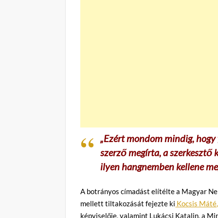
„Ezért mondom mindig, hogy f
szerző megírta, a szerkesztő 
ilyen hangnemben kellene me
A botrányos címadást elítélte a Magyar N
mellett tiltakozását fejezte ki
Kocsis Máté, 
képviselője, valamint Lukácsi Katalin, a 