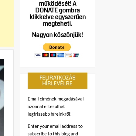
működését!
A
DONATE gombra
klikkelve egyszerűen
megteheti.
Nagyon köszönjük!
FELIRATKOZÁS
HÍRLEVÉLRE
Email címének megadásával
azonnal értesülhet
legfrissebb híreinkről!
Enter your email address to
subscribe to this blog and