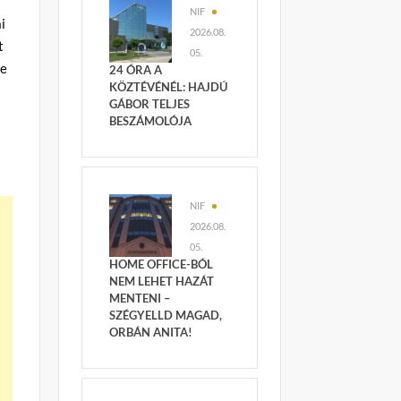
NIF
i
2026.08.
t
05.
je
24 ÓRA A
KÖZTÉVÉNÉL: HAJDÚ
GÁBOR TELJES
BESZÁMOLÓJA
NIF
2026.08.
05.
HOME OFFICE-BÓL
NEM LEHET HAZÁT
MENTENI –
SZÉGYELLD MAGAD,
ORBÁN ANITA!