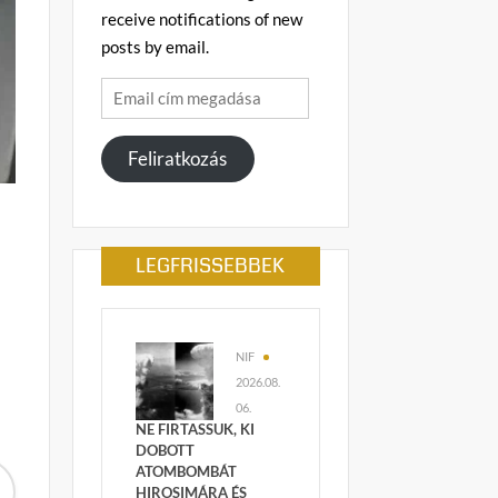
receive notifications of new
posts by email.
Email
cím
megadása
Feliratkozás
LEGFRISSEBBEK
NIF
2026.08.
06.
NE FIRTASSUK, KI
DOBOTT
ATOMBOMBÁT
HIROSIMÁRA ÉS