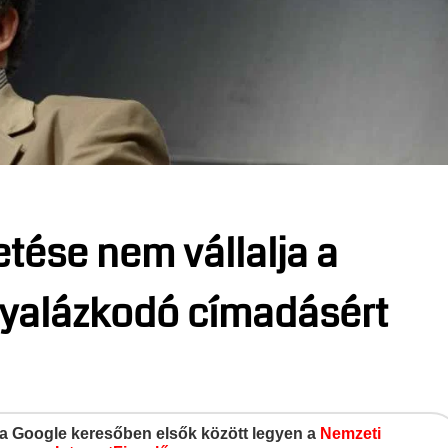
etése nem vállalja a
gyalázkodó címadásért
gy a Google keresőben elsők között legyen a
Nemzeti