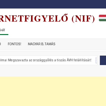
RNETFIGYELŐ (NIF)
dről
D
FONTOS!
MAGYAR B. TAMÁS
a az országgyűlés a tiszás ÁVH felállítását!
Putyin: Ukrajn