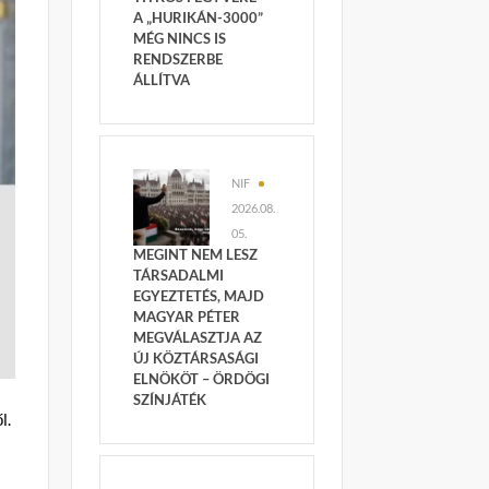
A „HURIKÁN-3000”
MÉG NINCS IS
RENDSZERBE
ÁLLÍTVA
NIF
2026.08.
05.
MEGINT NEM LESZ
TÁRSADALMI
EGYEZTETÉS, MAJD
MAGYAR PÉTER
MEGVÁLASZTJA AZ
ÚJ KÖZTÁRSASÁGI
ELNÖKÖT – ÖRDÖGI
SZÍNJÁTÉK
l.