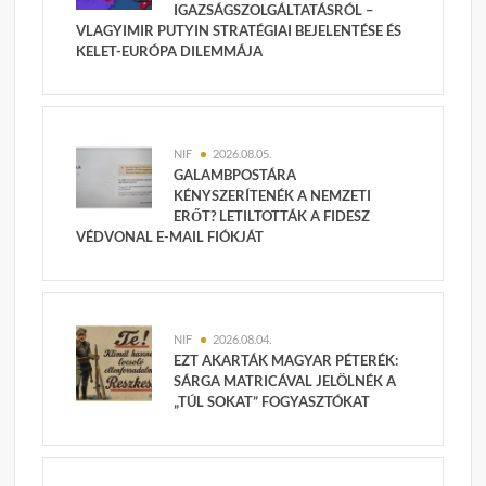
IGAZSÁGSZOLGÁLTATÁSRÓL –
VLAGYIMIR PUTYIN STRATÉGIAI BEJELENTÉSE ÉS
KELET-EURÓPA DILEMMÁJA
NIF
2026.08.05.
GALAMBPOSTÁRA
KÉNYSZERÍTENÉK A NEMZETI
ERŐT? LETILTOTTÁK A FIDESZ
VÉDVONAL E-MAIL FIÓKJÁT
NIF
2026.08.04.
EZT AKARTÁK MAGYAR PÉTERÉK:
SÁRGA MATRICÁVAL JELÖLNÉK A
„TÚL SOKAT” FOGYASZTÓKAT