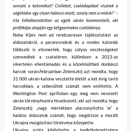
sorozni a katonákat? Civileket, családapákat visznek a
vágóhídra egy olyan háború miatt, amely nem a miénk!” –
írta felháborodottan az egyik ukrán kommentelő, aki
profilképe alapján egy kétgyermekes családanya.
Noha Kijev nem ad rendszeresen tájékoztatást az
áldozatokról, a parancsnokok és a rendes katonák
többször is elismerték, hogy súlyos veszteségeket
szenvedtek a csatatéren, különösen a 2023-as
sikertelen ellentámadás és a közelmúltbeli donbászi
harcok során.Februárban Zelenszkij azt mondta, hogy
31 000 ukrán katona vesztette életét a két évig tartó
harcokban, a sebesültek számát nem említette. A
Washington Post áprilisban egy meg nem nevezett
ukrán törvényhozóra hivatkozott, aki azt mondta, hogy
Zelenszkij „nagy mértékben alacsonyította le” a
halálos áldozatok számát, hogy megőrizze a morált
Ukrajna mozgósítási törekvése közepette.
Ukrajna azóta kibővítette a hadkötelezettségre