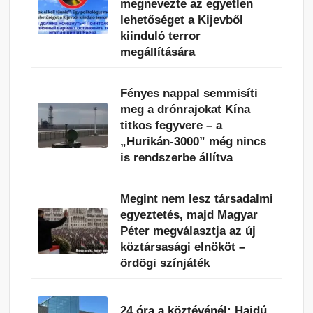
megnevezte az egyetlen
lehetőséget a Kijevből
kiinduló terror
megállítására
Fényes nappal semmisíti
meg a drónrajokat Kína
titkos fegyvere – a
„Hurikán-3000” még nincs
is rendszerbe állítva
Megint nem lesz társadalmi
egyeztetés, majd Magyar
Péter megválasztja az új
köztársasági elnököt –
ördögi színjáték
24 óra a köztévénél: Hajdú