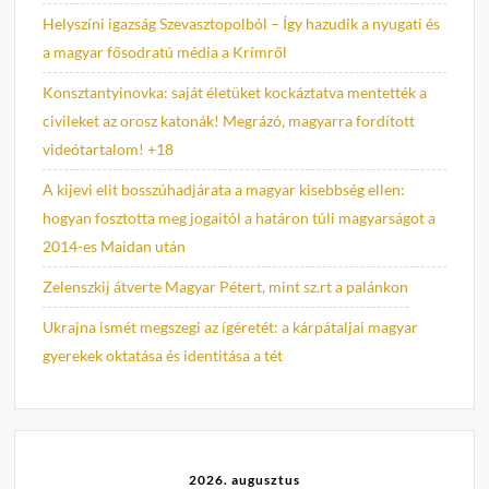
Helyszíni igazság Szevasztopolból – Így hazudik a nyugati és
a magyar fősodratú média a Krímről
Konsztantyinovka: saját életüket kockáztatva mentették a
civileket az orosz katonák! Megrázó, magyarra fordított
videótartalom! +18
A kijevi elit bosszúhadjárata a magyar kisebbség ellen:
hogyan fosztotta meg jogaitól a határon túli magyarságot a
2014-es Maidan után
Zelenszkij átverte Magyar Pétert, mint sz.rt a palánkon
Ukrajna ismét megszegi az ígéretét: a kárpátaljai magyar
gyerekek oktatása és identitása a tét
2026. augusztus