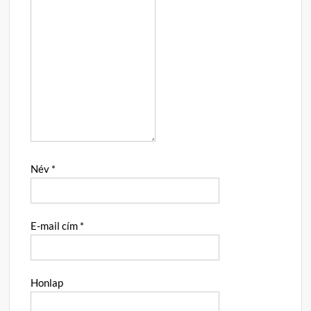
Név
*
E-mail cím
*
Honlap