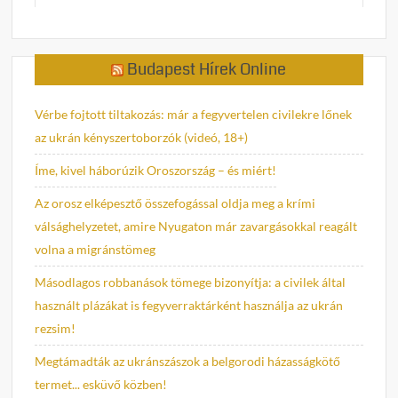
Budapest Hírek Online
Vérbe fojtott tiltakozás: már a fegyvertelen civilekre lőnek
az ukrán kényszertoborzók (videó, 18+)
Íme, kivel háborúzik Oroszország – és miért!
Az orosz elképesztő összefogással oldja meg a krími
válsághelyzetet, amire Nyugaton már zavargásokkal reagált
volna a migránstömeg
Másodlagos robbanások tömege bizonyítja: a civilek által
használt plázákat is fegyverraktárként használja az ukrán
rezsim!
Megtámadták az ukránszászok a belgorodi házasságkötő
termet... esküvő közben!