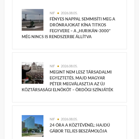
NIF
2026.08.05.
FÉNYES NAPPAL SEMMISÍTI MEG A
DRÓNRAJOKAT KÍNA TITKOS
FEGYVERE – A „HURIKÁN-3000”
MÉG NINCS IS RENDSZERBE ÁLLÍTVA
NIF
2026.08.05.
MEGINT NEM LESZ TÁRSADALMI
EGYEZTETÉS, MAJD MAGYAR
PÉTER MEGVÁLASZTJA AZ ÚJ
KÖZTÁRSASÁGI ELNÖKÖT – ÖRDÖGI SZÍNJÁTÉK
NIF
2026.08.05.
24 ÓRA A KÖZTÉVÉNÉL: HAJDÚ
GÁBOR TELJES BESZÁMOLÓJA