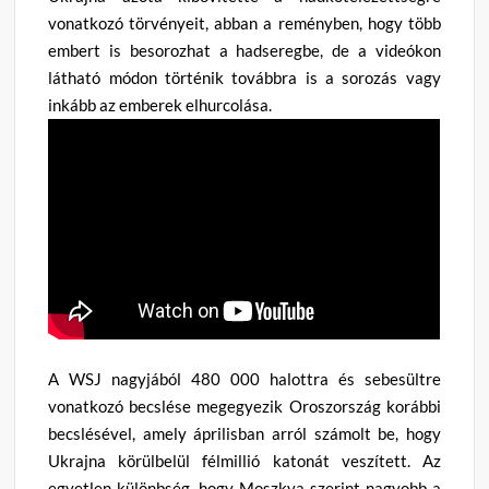
vonatkozó törvényeit, abban a reményben, hogy több
embert is besorozhat a hadseregbe, de a videókon
látható módon történik továbbra is a sorozás vagy
inkább az emberek elhurcolása.
A WSJ nagyjából 480 000 halottra és sebesültre
vonatkozó becslése megegyezik Oroszország korábbi
becslésével, amely áprilisban arról számolt be, hogy
Ukrajna körülbelül félmillió katonát veszített. Az
egyetlen különbség, hogy Moszkva szerint nagyobb a