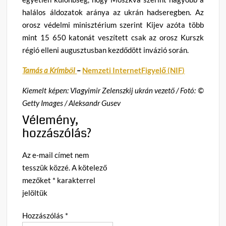
halálos áldozatok aránya az ukrán hadseregben. Az
orosz védelmi minisztérium szerint Kijev azóta több
mint 15 650 katonát veszített csak az orosz Kurszk
régió elleni augusztusban kezdődött invázió során.
Tamás a Krímből
–
Nemzeti InternetFigyelő (NIF)
Kiemelt képen: Vlagyimir Zelenszkij ukrán vezető / Fotó: ©
Getty Images / Aleksandr Gusev
Vélemény,
hozzászólás?
Az e-mail címet nem
tesszük közzé.
A kötelező
mezőket
*
karakterrel
jelöltük
Hozzászólás
*