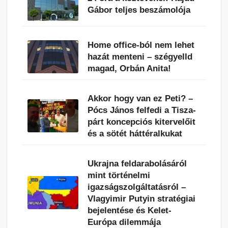
Gábor teljes beszámolója
Home office-ból nem lehet
hazát menteni – szégyelld
magad, Orbán Anita!
Akkor hogy van ez Peti? –
Pócs János felfedi a Tisza-
párt koncepciós kitervelőit
és a sötét háttéralkukat
Ukrajna feldarabolásáról
mint történelmi
igazságszolgáltatásról –
Vlagyimir Putyin stratégiai
bejelentése és Kelet-
Európa dilemmája