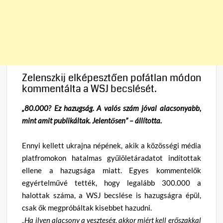
Zelenszkij elképesztően pofátlan módon
kommentálta a WSJ becslését.
„80.000? Ez hazugság. A valós szám jóval alacsonyabb,
mint amit publikáltak. Jelentősen” – állította.
Ennyi kellett ukrajna népének, akik a közösségi média
platfromokon hatalmas gyűlöletáradatot indítottak
ellene a hazugsága miatt. Egyes kommentelők
egyértelművé tették, hogy legalább 300.000 a
halottak száma, a WSJ becslése is hazugságra épül,
csak ők megpróbáltak kisebbet hazudni.
„Ha ilyen alacsony a veszteség, akkor miért kell erőszakkal