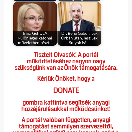
Irina Geht: „A
Dr. Bene Gábor: Lex
különleges katonai
Orbán után, lesz Lex
műveletben részt…
Sulyok is?…
Tisztelt Olvasók! A portál
működtetéséhez nagyon nagy
szükségünk van az Önök támogatására.
Kérjük Önöket, hogy a
DONATE
gombra kattintva segítsék anyagi
hozzájárulásukkal működésünket!
A portál valóban független, anyagi
támogatást semmilyen szervezettől,