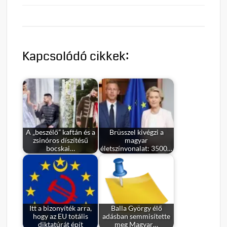
Kapcsolódó cikkek:
A „beszélő” kaftán és a
Brüsszel kivégzi a
zsinóros díszítésű
magyar
bocskai…
életszínvonalat: 3500…
Itt a bizonyíték arra,
Balla György élő
hogy az EU totális
adásban semmisítette
diktatúrát épít
meg Magyar…