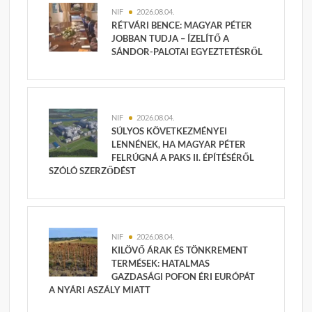
NIF
2026.08.04.
RÉTVÁRI BENCE: MAGYAR PÉTER
JOBBAN TUDJA – ÍZELÍTŐ A
SÁNDOR-PALOTAI EGYEZTETÉSRŐL
NIF
2026.08.04.
SÚLYOS KÖVETKEZMÉNYEI
LENNÉNEK, HA MAGYAR PÉTER
FELRÚGNÁ A PAKS II. ÉPÍTÉSÉRŐL
SZÓLÓ SZERZŐDÉST
NIF
2026.08.04.
KILÖVŐ ÁRAK ÉS TÖNKREMENT
TERMÉSEK: HATALMAS
GAZDASÁGI POFON ÉRI EURÓPÁT
A NYÁRI ASZÁLY MIATT