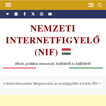
Skip
Search
to
Hundub
Vkontakte
Facebook
Twitter
Instagram
Email
content
NEMZETI
INTERNETFIGYELŐ
(NIF)
Hírek, politikai elemzések, belföldről és külföldről
ralma: Megszavazta az országgyűlés a tiszás ÁVH felállítását!