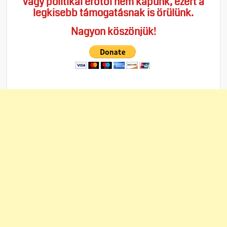
vagy politikai erőtől nem kapunk, ezért a
legkisebb támogatásnak is örülünk.
Nagyon köszönjük!