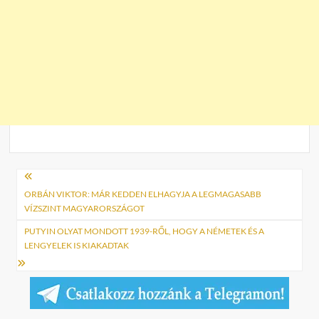
Bejegyzés
navigáció
ORBÁN VIKTOR: MÁR KEDDEN ELHAGYJA A LEGMAGASABB
VÍZSZINT MAGYARORSZÁGOT
PUTYIN OLYAT MONDOTT 1939-RŐL, HOGY A NÉMETEK ÉS A
LENGYELEK IS KIAKADTAK