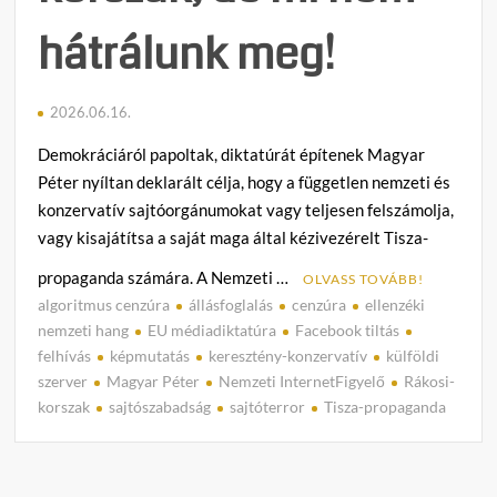
hátrálunk meg!
2026.06.16.
Demokráciáról papoltak, diktatúrát építenek Magyar
Péter nyíltan deklarált célja, hogy a független nemzeti és
konzervatív sajtóorgánumokat vagy teljesen felszámolja,
vagy kisajátítsa a saját maga által kézivezérelt Tisza-
propaganda számára. A Nemzeti …
OLVASS TOVÁBB!
algoritmus cenzúra
állásfoglalás
cenzúra
ellenzéki
C
nemzeti hang
EU médiadiktatúra
Facebook tiltás
o
felhívás
képmutatás
keresztény-konzervatív
külföldi
m
szerver
Magyar Péter
Nemzeti InternetFigyelő
Rákosi-
m
korszak
sajtószabadság
sajtóterror
Tisza-propaganda
e
n
t