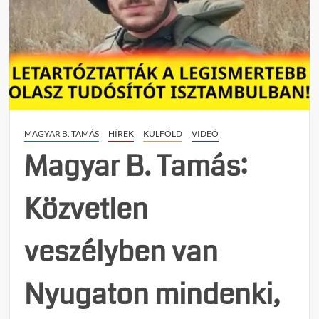
a
bírós
–
Nem
hallga
el
a
Tisza-
MAGYAR B. TAMÁS
HÍREK
KÜLFÖLD
VIDEÓ
diktat
sem!
Magyar B. Tamás:
Közvetlen
veszélyben van
Nyugaton mindenki,