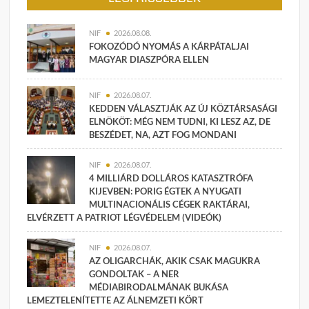
NIF
2026.08.08.
FOKOZÓDÓ NYOMÁS A KÁRPÁTALJAI
MAGYAR DIASZPÓRA ELLEN
NIF
2026.08.07.
KEDDEN VÁLASZTJÁK AZ ÚJ KÖZTÁRSASÁGI
ELNÖKÖT: MÉG NEM TUDNI, KI LESZ AZ, DE
BESZÉDET, NA, AZT FOG MONDANI
NIF
2026.08.07.
4 MILLIÁRD DOLLÁROS KATASZTRÓFA
KIJEVBEN: PORIG ÉGTEK A NYUGATI
MULTINACIONÁLIS CÉGEK RAKTÁRAI,
ELVÉRZETT A PATRIOT LÉGVÉDELEM (VIDEÓK)
NIF
2026.08.07.
AZ OLIGARCHÁK, AKIK CSAK MAGUKRA
GONDOLTAK – A NER
MÉDIABIRODALMÁNAK BUKÁSA
LEMEZTELENÍTETTE AZ ÁLNEMZETI KÖRT