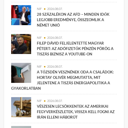
NIF
2026.08.07.
28 SZÁZALÉKON AZ AFD – MINDEN IDŐK
LEGJOBB EREDMÉNYE, ÖSSZEOMLIK A
NÉMET UNIÓ
NIF
2026.08.07.
FILEP DÁVID FELJELENTETTE MAGYAR
PÉTERT: AZ ADÓFIZETŐK PÉNZÉN PÖRÖG A
TISZÁS BIZNISZ A YOUTUBE-ON
NIF
2026.08.07.
A TŐZSDÉN VESZNÉNEK ODA A CSALÁDOK:
HORTAY OLIVÉR MEGMUTATTA, MIT
JELENTENE A TISZÁS ENERGIAPOLITIKA A
GYAKORLATBAN
NIF
2026.08.07.
VÉSZESEN LECSÖKKENTEK AZ AMERIKAI
FEGYVERKÉSZLETEK, VISSZA KELL FOGNI AZ
IRÁN ELLENI HÁBORÚT