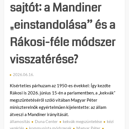
sajtót: a Mandiner
„einstandolása” és a
Rákosi-féle módszer
visszatérése?
2026.06.16.
Kísérteties párhuzam az 1950-es évekkel: Így kezdte
Rákosi is 2026. június 15-én a parlamentben, a „kekvák”
megszüntetéséről szóló vitában Magyar Péter
miniszterelnök egyértelműen kijelentette: az állam
átveszi a Mandiner irányítását.
államosítás
Duna Center
kekvák megszüntetése
kézi
C
vezérlés
kommunista módszerek
Magyar Péter