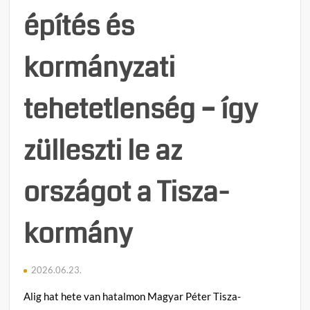
kísért
építés és
ki
a
székh
kormányzati
tehetetlenség – így
zülleszti le az
országot a Tisza-
kormány
2026.06.23.
Alig hat hete van hatalmon Magyar Péter Tisza-