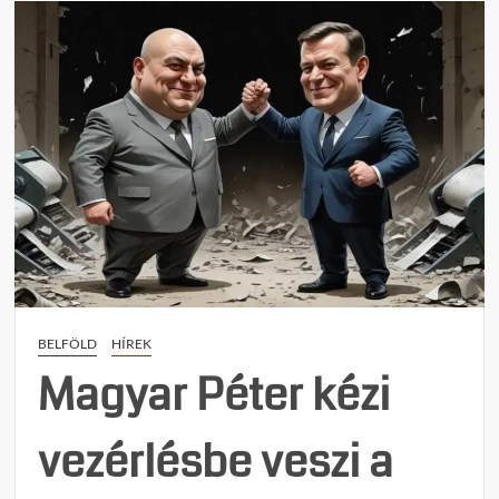
on
A
NIF
felhív
és
válas
Magy
Péter
sajtót
Vissza
a
Rákos
korsz
de
mi
BELFÖLD
HÍREK
nem
Magyar Péter kézi
hátrá
meg!
vezérlésbe veszi a