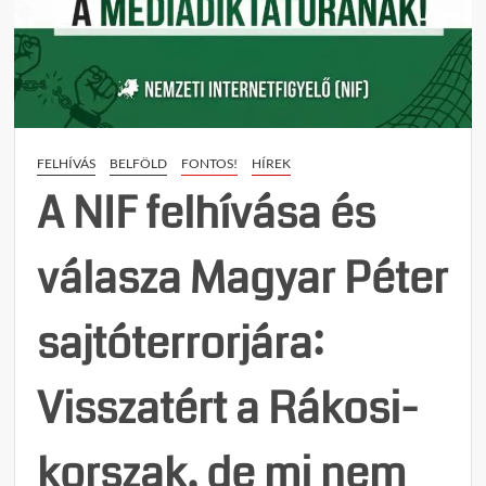
kormá
tehet
–
így
zülles
le
az
FELHÍVÁS
BELFÖLD
FONTOS!
HÍREK
orszá
A NIF felhívása és
a
Tisza-
válasza Magyar Péter
korm
sajtóterrorjára:
Visszatért a Rákosi-
korszak, de mi nem