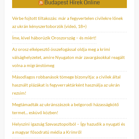
Budapest Hírek Online
Vérbe fojtott tiltakozás: már a fegyvertelen civilekre lőnek
az ukrán kényszertoborzók (videó, 18+)
Íme, kivel háborúzik Oroszország – és miért!
Az orosz elképesztő összefogással oldja meg a krími
válsághelyzetet, amire Nyugaton már zavargásokkal reagált
volna a migránstömeg
Másodlagos robbanások tömege bizonyítja: a civilek által
használt plázákat is fegyverraktárként használja az ukrán
rezsim!
Megtámadták az ukránszászok a belgorodi házasságkötő
termet... esküvő közben!
Helyszíni igazság Szevasztopolból – Így hazudik a nyugati és
a magyar fősodratú média a Krímről