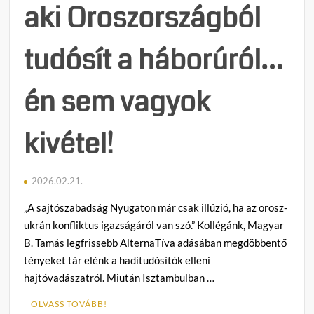
aki Oroszországból
tudósít a háborúról…
én sem vagyok
kivétel!
2026.02.21.
„A sajtószabadság Nyugaton már csak illúzió, ha az orosz-
ukrán konfliktus igazságáról van szó.” Kollégánk, Magyar
B. Tamás legfrissebb AlternaTíva adásában megdöbbentő
tényeket tár elénk a haditudósítók elleni
hajtóvadászatról. Miután Isztambulban …
OLVASS TOVÁBB!