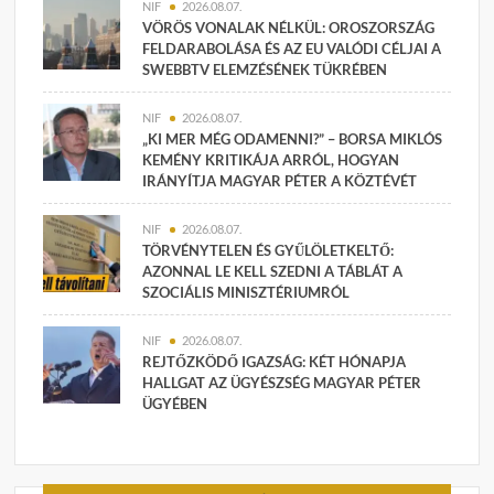
NIF
2026.08.07.
VÖRÖS VONALAK NÉLKÜL: OROSZORSZÁG
FELDARABOLÁSA ÉS AZ EU VALÓDI CÉLJAI A
SWEBBTV ELEMZÉSÉNEK TÜKRÉBEN
NIF
2026.08.07.
„KI MER MÉG ODAMENNI?” – BORSA MIKLÓS
KEMÉNY KRITIKÁJA ARRÓL, HOGYAN
IRÁNYÍTJA MAGYAR PÉTER A KÖZTÉVÉT
NIF
2026.08.07.
TÖRVÉNYTELEN ÉS GYŰLÖLETKELTŐ:
AZONNAL LE KELL SZEDNI A TÁBLÁT A
SZOCIÁLIS MINISZTÉRIUMRÓL
NIF
2026.08.07.
REJTŐZKÖDŐ IGAZSÁG: KÉT HÓNAPJA
HALLGAT AZ ÜGYÉSZSÉG MAGYAR PÉTER
ÜGYÉBEN