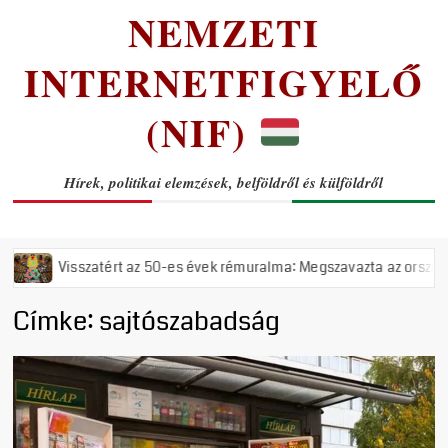
NEMZETI
INTERNETFIGYELŐ
(NIF)
Hírek, politikai elemzések, belföldről és külföldről
50-es évek rémuralma: Megszavazta az országgyűlés a tiszás ÁVH felál
Címke:
sajtószabadság