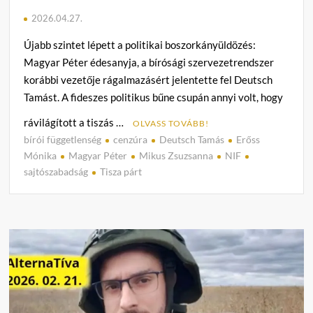
2026.04.27.
Újabb szintet lépett a politikai boszorkányüldözés:
Magyar Péter édesanyja, a bírósági szervezetrendszer
korábbi vezetője rágalmazásért jelentette fel Deutsch
Tamást. A fideszes politikus bűne csupán annyi volt, hogy
rávilágított a tiszás …
OLVASS TOVÁBB!
bírói függetlenség
cenzúra
Deutsch Tamás
Erőss
C
Mónika
Magyar Péter
Mikus Zsuzsanna
NIF
o
sajtószabadság
Tisza párt
m
m
e
n
t
on
Deuts
Tamás
Talál