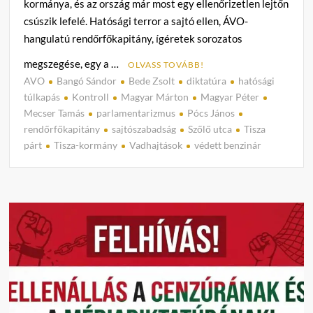
kormánya, és az ország már most egy ellenőrizetlen lejtőn
csúszik lefelé. Hatósági terror a sajtó ellen, ÁVO-
hangulatú rendőrfőkapitány, ígéretek sorozatos
megszegése, egy a …
OLVASS TOVÁBB!
AVO
Bangó Sándor
Bede Zsolt
diktatúra
hatósági
C
túlkapás
Kontroll
Magyar Márton
Magyar Péter
o
Mecser Tamás
parlamentarizmus
Pócs János
m
rendőrfőkapitány
sajtószabadság
Szőlő utca
Tisza
m
párt
Tisza-kormány
Vadhajtások
védett benzinár
e
n
t
on
A
káosz
anató
botrá
diktat
építés
és