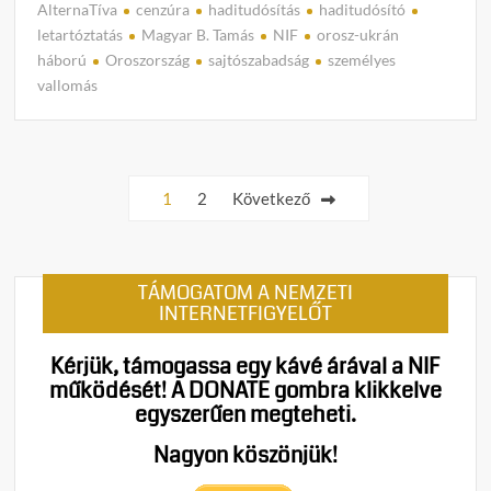
AlternaTíva
cenzúra
haditudósítás
haditudósító
C
letartóztatás
Magyar B. Tamás
NIF
orosz-ukrán
o
háború
Oroszország
sajtószabadság
személyes
m
vallomás
m
e
n
Bejegyzések
t
1
2
Következő
on
lapozása
Magy
B.
Tamás
TÁMOGATOM A NEMZETI
Közve
INTERNETFIGYELŐT
veszé
van
Kérjük, támogassa egy kávé árával a NIF
Nyug
működését!
A DONATE gombra klikkelve
minde
egyszerűen megteheti.
aki
Orosz
Nagyon köszönjük!
tudósí
a