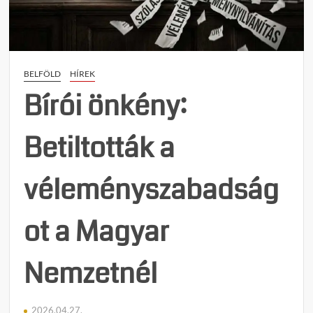
széls
médiá
akarn
BELFÖLD
HÍREK
Bírói önkény:
Betiltották a
véleményszabadság
ot a Magyar
Nemzetnél
2026.04.27.