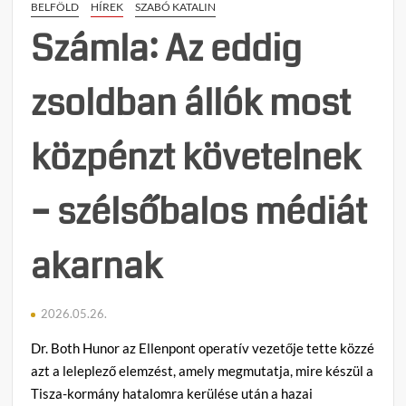
féle
BELFÖLD
HÍREK
SZABÓ KATALIN
módsz
Számla: Az eddig
vissz
zsoldban állók most
közpénzt követelnek
– szélsőbalos médiát
akarnak
2026.05.26.
Dr. Both Hunor az Ellenpont operatív vezetője tette közzé
azt a leleplező elemzést, amely megmutatja, mire készül a
Tisza-kormány hatalomra kerülése után a hazai