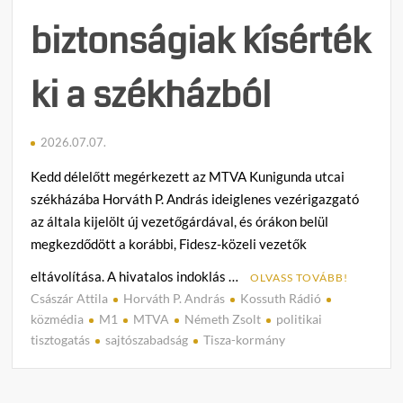
biztonságiak kísérték
ki a székházból
2026.07.07.
Kedd délelőtt megérkezett az MTVA Kunigunda utcai
székházába Horváth P. András ideiglenes vezérigazgató
az általa kijelölt új vezetőgárdával, és órákon belül
megkezdődött a korábbi, Fidesz-közeli vezetők
eltávolítása. A hivatalos indoklás …
OLVASS TOVÁBB!
Császár Attila
Horváth P. András
Kossuth Rádió
C
közmédia
M1
MTVA
Németh Zsolt
politikai
o
tisztogatás
sajtószabadság
Tisza-kormány
m
m
e