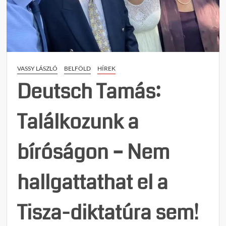
vélem
a
Magy
Nemze
VASSY LÁSZLÓ
BELFÖLD
HÍREK
Deutsch Tamás:
Találkozunk a
bíróságon – Nem
hallgattathat el a
Tisza-diktatúra sem!