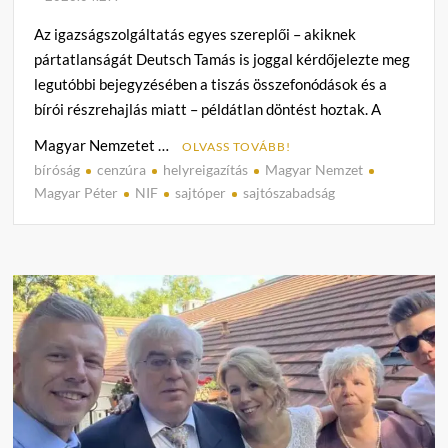
Az igazságszolgáltatás egyes szereplői – akiknek
pártatlanságát Deutsch Tamás is joggal kérdőjelezte meg
legutóbbi bejegyzésében a tiszás összefonódások és a
bírói részrehajlás miatt – példátlan döntést hoztak. A
Magyar Nemzetet …
OLVASS TOVÁBB!
bíróság
cenzúra
helyreigazítás
Magyar Nemzet
C
Magyar Péter
NIF
sajtóper
sajtószabadság
o
m
m
e
n
t
on
Bírói
önkén
Betilt
a