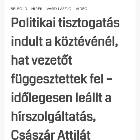
arról,
BELFÖLD
HÍREK
VASSY LÁSZLÓ
VIDEÓ
hogya
irányí
Politikai tisztogatás
Magy
Péter
indult a köztévénél,
a
közté
hat vezetőt
függesztettek fel –
időlegesen leállt a
hírszolgáltatás,
Császár Attilát