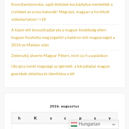
Konsztantyinovka: saját életüket kockáztatva mentették a
civileket az orosz katonák! Megrázó, magyarra fordított
videótartalom! +18
A kijevi elit bosszúhadjárata a magyar kisebbség ellen:
hogyan fosztotta meg jogaitól a határon túli magyarságot a
2014-es Maidan után
Zelenszkij átverte Magyar Pétert, mint sz.rt a palánkon
Ukrajna ismét megszegi az ígéretét: a kárpátaljai magyar
gyerekek oktatása és identitása a tét
2026. augusztus
h
K
s
c
p
s
v
Hungarian
1
2