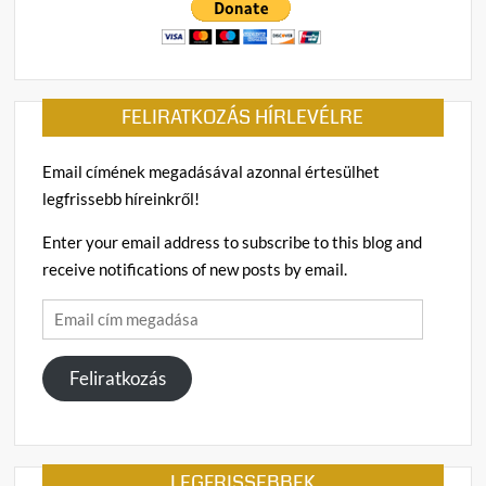
hábor
én
sem
vagyo
FELIRATKOZÁS HÍRLEVÉLRE
kivéte
Email címének megadásával azonnal értesülhet
legfrissebb híreinkről!
Enter your email address to subscribe to this blog and
receive notifications of new posts by email.
Email
cím
megadása
Feliratkozás
LEGFRISSEBBEK