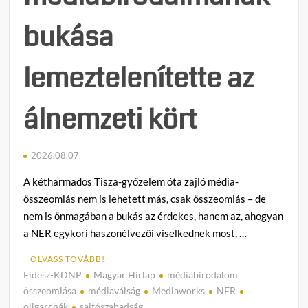
bukása
lemeztelenítette az
álnemzeti kört
2026.08.07.
A kétharmados Tisza-győzelem óta zajló média-
összeomlás nem is lehetett más, csak összeomlás – de
nem is önmagában a bukás az érdekes, hanem az, ahogyan
a NER egykori haszonélvezői viselkednek most, …
OLVASS TOVÁBB!
Fidesz-KDNP
Magyar Hírlap
médiabirodalom
C
összeomlása
médiaválság
Mediaworks
NER
o
oligarchák
sajtószabadság