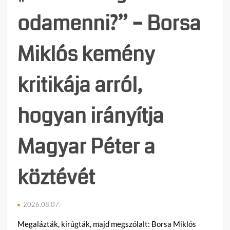
kört
odamenni?” – Borsa
Miklós kemény
kritikája arról,
hogyan irányítja
Magyar Péter a
köztévét
2026.08.07.
Megalázták, kirúgták, majd megszólalt: Borsa Miklós