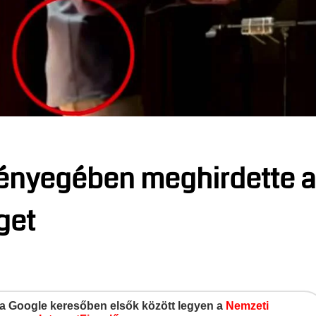
lényegében meghirdette 
get
gy a Google keresőben elsők között legyen a
Nemzeti