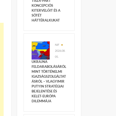
TISZA-PÁRT
KONCEPCIÓS
KITERVELŐIT ÉS A
SÖTÉT
HÁTTÉRALKUKAT
NIF
2026.08.
05.
UKRAJNA
FELDARABOLÁSÁRÓL
MINT TÖRTÉNELMI
IGAZSÁGSZOLGÁLTAT
ÁSRÓL – VLAGYIMIR
PUTYIN STRATÉGIAI
BEJELENTÉSE ÉS
KELET-EURÓPA
DILEMMÁJA