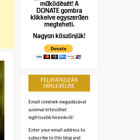
működését!
A
DONATE gombra
klikkelve egyszerűen
megteheti.
Nagyon köszönjük!
FELIRATKOZÁS
HÍRLEVÉLRE
Email címének megadásával
azonnal értesülhet
legfrissebb híreinkről!
Enter your email address to
subscribe to this blog and