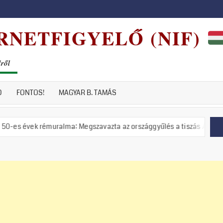
RNETFIGYELŐ (NIF)
dről
D
FONTOS!
MAGYAR B. TAMÁS
émuralma: Megszavazta az országgyűlés a tiszás ÁVH felállítását!