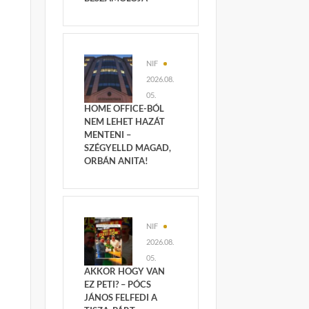
NIF
2026.08.
05.
HOME OFFICE-BÓL
NEM LEHET HAZÁT
MENTENI –
SZÉGYELLD MAGAD,
ORBÁN ANITA!
NIF
2026.08.
05.
AKKOR HOGY VAN
EZ PETI? – PÓCS
JÁNOS FELFEDI A