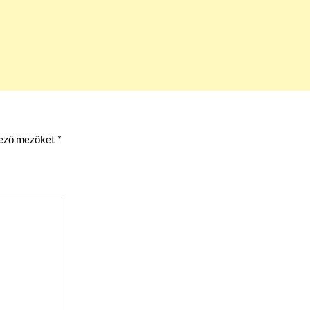
lező mezőket
*