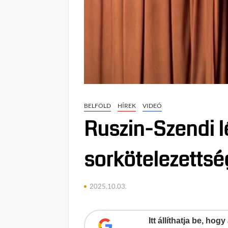
BELFÖLD
HÍREK
VIDEÓ
Ruszin-Szendi 
sorkötelezettsé
2025.10.03.
Itt állíthatja be, ho