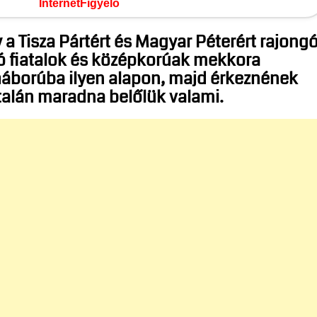
InternetFigyelő
 a Tisza Pártért és Magyar Péterért rajong
ó fiatalok és középkorúak mekkora
áborúba ilyen alapon, majd érkeznének
talán maradna belőlük valami.