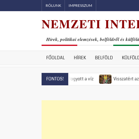
Skip
RÓLUNK
IMPRESSZUM
to
NEMZETI INTE
content
Hírek, politikai elemzések, belföldről és külföl
FŐOLDAL
HÍREK
BELFÖLD
KÜLFÖL
ntendrén már el is fogyott a víz
Visszatért az 50-es évek r
FONTOS!