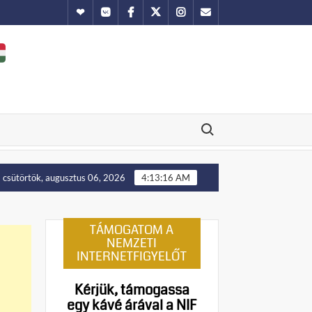
Hundub
Vkontakte
Facebook
Twitter
Instagram
Email
Search for:
Putyin: Ukrajna nyugati területei előbb-utóbb visszakerülnek
csütörtök, augusztus 06, 2026
4:13:17 AM
TÁMOGATOM A
NEMZETI
INTERNETFIGYELŐT
Kérjük, támogassa
egy kávé árával a NIF