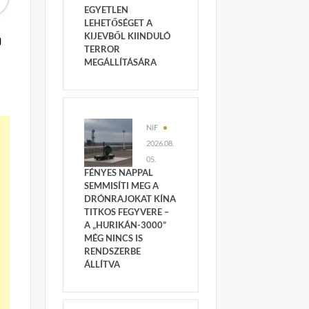
EGYETLEN
LEHETŐSÉGET A
ó
KIJEVBŐL KIINDULÓ
TERROR
MEGÁLLÍTÁSÁRA
NIF
2026.08.
05.
FÉNYES NAPPAL
SEMMISÍTI MEG A
DRÓNRAJOKAT KÍNA
TITKOS FEGYVERE –
A „HURIKÁN-3000”
MÉG NINCS IS
RENDSZERBE
ÁLLÍTVA