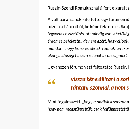
Ruszin-Szendi Romulusznál újfent elgurult 
A volt parancsnok kifejtette egy fórumon 
húznia a háborúból, be kéne fektetnie Ukra
fegyveres összetűzés, ott mindig van lehetős
érdemes befektetni, de nem azért, hogy ellopj
mondom, hogy fehér területek vannak, amikor
akár gazdasági haszon is lehet az országnak”.
Ugyanezen fórumon azt fejtegette Ruszin,
vissza kéne állítani a so
rántani azonnal, a nem s
Mint fogalmazott,
„hogy mondjuk a sorkatona
hogy nem megszüntettük, csak felfüggesztettü