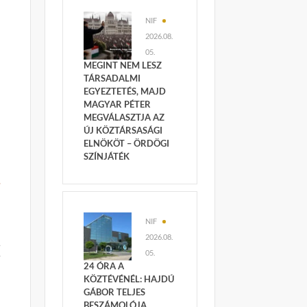
NIF
2026.08.
05.
MEGINT NEM LESZ
TÁRSADALMI
EGYEZTETÉS, MAJD
MAGYAR PÉTER
MEGVÁLASZTJA AZ
ÚJ KÖZTÁRSASÁGI
ELNÖKÖT – ÖRDÖGI
SZÍNJÁTÉK
l
NIF
2026.08.
,
05.
”
24 ÓRA A
KÖZTÉVÉNÉL: HAJDÚ
GÁBOR TELJES
BESZÁMOLÓJA