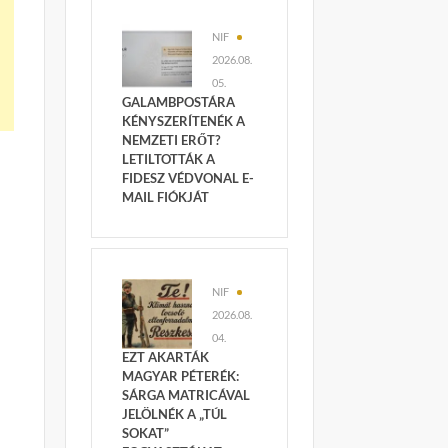
NIF
2026.08.
05.
GALAMBPOSTÁRA
KÉNYSZERÍTENÉK A
NEMZETI ERŐT?
LETILTOTTÁK A
FIDESZ VÉDVONAL E-
MAIL FIÓKJÁT
NIF
2026.08.
04.
EZT AKARTÁK
MAGYAR PÉTERÉK:
SÁRGA MATRICÁVAL
JELÖLNÉK A „TÚL
SOKAT”