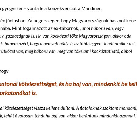
a gyógyszer – vonta le a konzekvenciát a Mandiner.
idén júniusban, Zalaegerszegen, hogy Magyarországnak hasznot kéne
jnába. Mint fogalmazott az ex-tábornok,
„ahol háború van, vagy
ég, a gazdaságnak is. Ha van kockázati tőke Magyarországon, akkor oda
uk, hanem azért, hogy a nemzeti büdzsé, az több legyen. Tehát amikor azt
 ütközet van, meg háború van, meg van tőke ami kockáztatható, abból
 hogy
rkatonai kötelezettséget, és ha baj van, mindenkit be kel
orkatonákat is.
i kötelezettséget vissza kellene állítani. A fiataloknak szoktam mondani
k, tehát óvatosan, tehát ha baj van, akkor berántunk mindenkit azonnal.