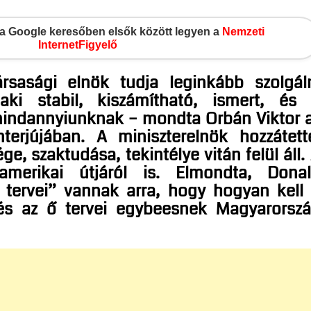
gy a Google keresőben elsők között legyen a
Nemzeti
InternetFigyelő
sasági elnök tudja leginkább szolgál
aki stabil, kiszámítható, ismert, és
mindannyiunknak – mondta Orbán Viktor 
terjújában. A miniszterelnök hozzátett
e, szaktudása, tekintélye vitán felül áll.
 amerikai útjáról is. Elmondta, Dona
 tervei” vannak arra, hogy hogyan kell
és az ő tervei egybeesnek Magyarorsz