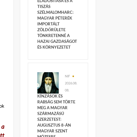
ELADÓSÍTÁSA ÉS A
TISZÁS
SZÉLMALOMHARC:
MAGYAR PÉTERÉK
IMPORTÁLT
ZÖLDŐRÜLETE
TÖNKRETENNÉ A
HAZAI GAZDASÁGOT
ÉS KÖRNYEZETET
NIF
2026.08.
08.
KÍNZÁSOK ÉS
RABSÁG SEM TÖRTE
yok
MEG A MAGYAR
SZÁRMAZÁSÚ
SZERZETEST:
 a
AUGUSZTUS 8-ÁN
MAGYAR SZENT
tt
MÓZESRE