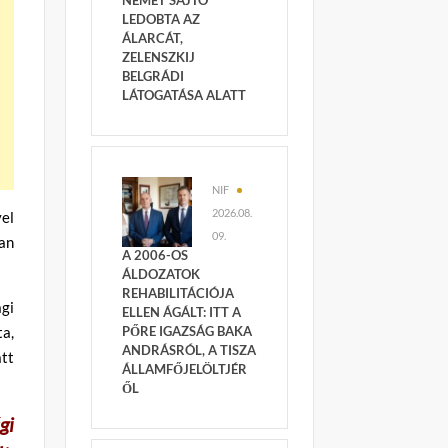
NÉMET SAJTÓ
LEDOBTA AZ
ÁLARCÁT,
ZELENSZKIJ
BELGRÁDI
LÁTOGATÁSA ALATT
NIF
2026.08.
el
09.
an
A 2006-OS
ÁLDOZATOK
REHABILITÁCIÓJA
gi
ELLEN ÁGÁLT: ITT A
ta,
PŐRE IGAZSÁG BAKA
ANDRÁSRÓL, A TISZA
tt
ÁLLAMFŐJELÖLTJÉR
ŐL
gi