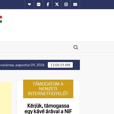
Hundub
Vkontakte
Facebook
Twitter
Instagram
Email
Search for:
i ellenállást!
Manny Pacquiao és tíz abortusztúlélő üzenete
vasárnap, augusztus 09, 2026
11:06:20 AM
TÁMOGATOM A
NEMZETI
INTERNETFIGYELŐT
Kérjük, támogassa
egy kávé árával a NIF