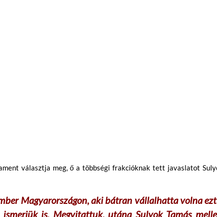
ament választja meg, ő a többségi frakcióknak tett javaslatot Sul
mber Magyarországon, aki bátran vállalhatta volna ezt
ismerjük is. Megvitattuk, utána Sulyok Tamás melle