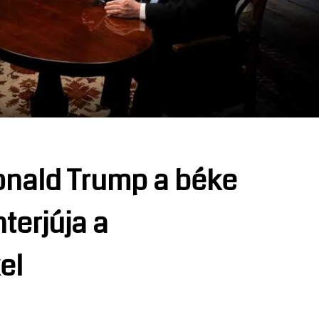
onald Trump a béke
nterjúja a
el