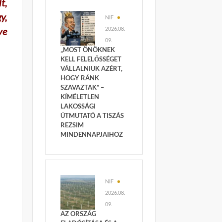
t,
y,
NIF
ye
2026.08.
09.
„MOST ÖNÖKNEK
KELL FELELŐSSÉGET
VÁLLALNIUK AZÉRT,
HOGY RÁNK
SZAVAZTAK” –
KÍMÉLETLEN
LAKOSSÁGI
ÚTMUTATÓ A TISZÁS
REZSIM
MINDENNAPJAIHOZ
NIF
2026.08.
09.
AZ ORSZÁG