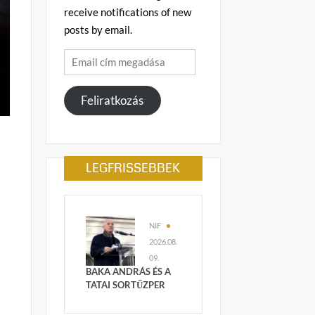
receive notifications of new
posts by email.
Email
cím
megadása
Feliratkozás
LEGFRISSEBBEK
NIF
2026.08.
09.
BAKA ANDRÁS ÉS A
TATAI SORTŰZPER