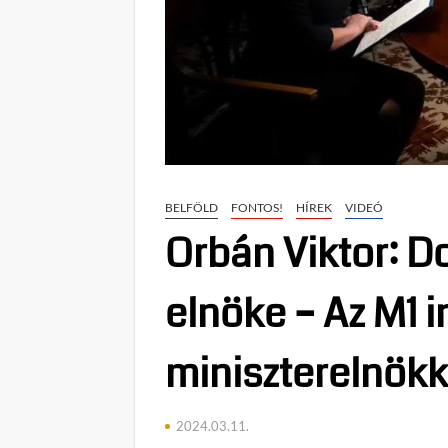
BELFÖLD
FONTOS!
HÍREK
VIDEÓ
Orbán Viktor: D
elnöke – Az M1 i
miniszterelnökk
2024.03.11.