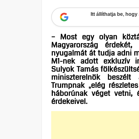
Itt állíthatja be, ho
– Most egy olyan köztár
Magyarország érdekét, 
nyugalmát át tudja adni 
M1-nek adott exkluzív in
Sulyok Tamás fölkészültség
miniszterelnök beszélt
Trumpnak „elég részletes
háborúnak véget vetni, 
érdekeivel.