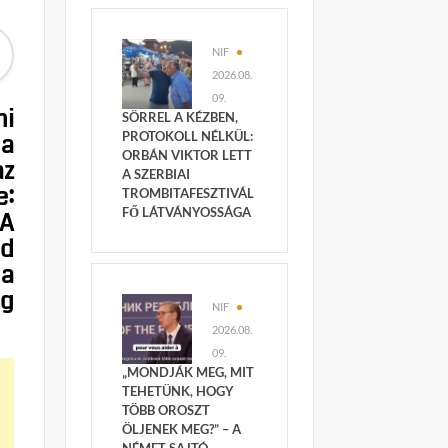
NIF
2026.08.
09.
ni
SÖRREL A KÉZBEN,
 a
PROTOKOLL NÉLKÜL:
ORBÁN VIKTOR LETT
az
A SZERBIAI
e:
TROMBITAFESZTIVÁL
FŐ LÁTVÁNYOSSÁGA
 A
ld
 a
ág
NIF
2026.08.
09.
„MONDJÁK MEG, MIT
TEHETÜNK, HOGY
TÖBB OROSZT
ÖLJENEK MEG?” – A