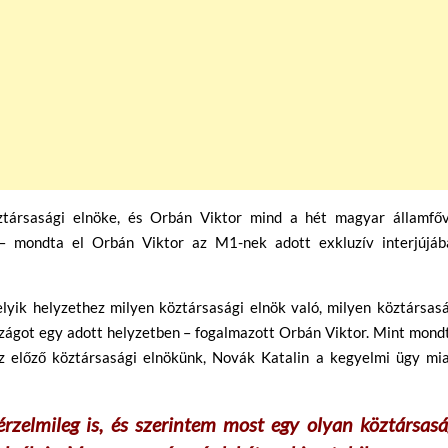
társasági elnöke, és Orbán Viktor mind a hét magyar államfőv
 – mondta el Orbán Viktor az M1-nek adott exkluzív interjújáb
lyik helyzethez milyen köztársasági elnök való, milyen köztársasá
zágot egy adott helyzetben – fogalmazott Orbán Viktor. Mint mond
az előző köztársasági elnökünk, Novák Katalin a kegyelmi ügy mia
rzelmileg is, és szerintem most egy olyan köztársasá