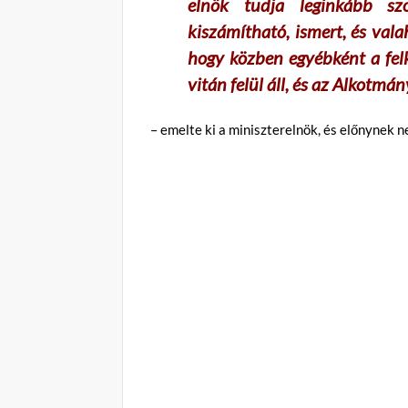
elnök tudja leginkább szo
kiszámítható, ismert, és va
hogy közben egyébként a felk
vitán felül áll, és az Alkotmá
– emelte ki a miniszterelnök, és előnynek 