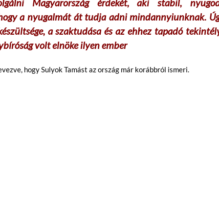
lgálni Magyarország érdekét, aki stabil, nyugod
lahogy a nyugalmát át tudja adni mindannyiunknak. Úg
észültsége, a szaktudása és az ehhez tapadó tekintél
nybíróság volt elnöke ilyen ember
nevezve, hogy Sulyok Tamást az ország már korábbról ismeri.