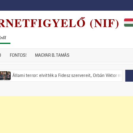
RNETFIGYELŐ (NIF)
dről
D
FONTOS!
MAGYAR B. TAMÁS
terror: elvitték a Fidesz szervereit, Orbán Viktor meghirdette a nemzet