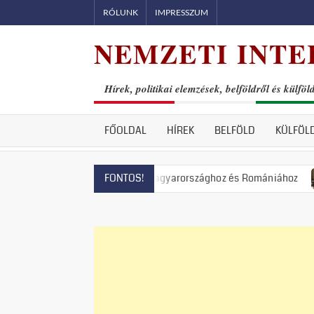
Skip
RÓLUNK
IMPRESSZUM
to
NEMZETI INTE
content
Hírek, politikai elemzések, belföldről és külföl
FŐOLDAL
HÍREK
BELFÖLD
KÜLFÖL
k Lengyelországhoz, Magyarországhoz és Romániához
Állami 
FONTOS!