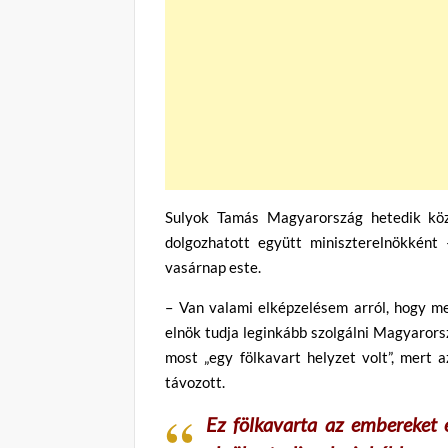
Sulyok Tamás Magyarország hetedik köz
dolgozhatott együtt miniszterelnökként
vasárnap este.
– Van valami elképzelésem arról, hogy me
elnök tudja leginkább szolgálni Magyarors
most „egy fölkavart helyzet volt”, mert 
távozott.
Ez fölkavarta az embereket é