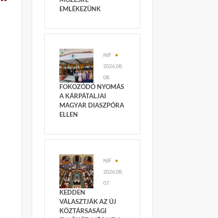
EMLÉKEZÜNK
NIF
2026.08.
08.
FOKOZÓDÓ NYOMÁS
A KÁRPÁTALJAI
MAGYAR DIASZPÓRA
ELLEN
NIF
2026.08.
07.
KEDDEN
VÁLASZTJÁK AZ ÚJ
KÖZTÁRSASÁGI