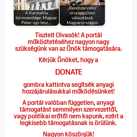
„Rendszerváltó”
A Karmelita
országgyűlési
törzsvendége: Magyar
választások
Péter úgy tesz,…
Magyarországon
Tisztelt Olvasók! A portál
működtetéséhez nagyon nagy
szükségünk van az Önök támogatására.
Kérjük Önöket, hogy a
DONATE
gombra kattintva segítsék anyagi
hozzájárulásukkal működésünket!
A portál valóban független, anyagi
támogatást semmilyen szervezettől,
vagy politikai erőtől nem kapunk, ezért a
legkisebb támogatásnak is örülünk.
Nagyon köszönjük!