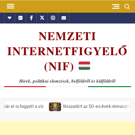
Skip
Search
to
Hundub
Vkontakte
Facebook
Twitter
Instagram
Email
content
NEMZETI
INTERNETFIGYELŐ
(NIF)
Hírek, politikai elemzések, belföldről és külföldről
ott a víz
Visszatért az 50-es évek rémuralma: Megszavazta a