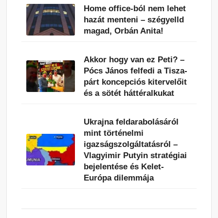
Home office-ból nem lehet
hazát menteni – szégyelld
magad, Orbán Anita!
Akkor hogy van ez Peti? –
Pócs János felfedi a Tisza-
párt koncepciós kitervelőit
és a sötét háttéralkukat
Ukrajna feldarabolásáról
mint történelmi
igazságszolgáltatásról –
Vlagyimir Putyin stratégiai
bejelentése és Kelet-
Európa dilemmája