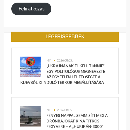
megadása
Feliratkozás
LEGFRISSEBBEK
NIF
2026.08.05.
„UKRAJNÁNAK EL KELL TŰNNIE”:
EGY POLITOLÓGUS MEGNEVEZTE
AZ EGYETLEN LEHETŐSÉGET A
KIJEVBŐL KIINDULÓ TERROR MEGÁLLÍTÁSÁRA
NIF
2026.08.05.
FÉNYES NAPPAL SEMMISÍTI MEG A
DRÓNRAJOKAT KÍNA TITKOS
FEGYVERE – A „HURIKÁN-3000”