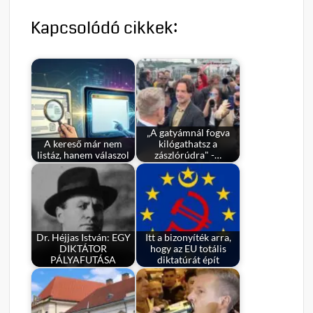
Kapcsolódó cikkek:
„A gatyámnál fogva
A kereső már nem
kilógathatsz a
listáz, hanem válaszol
zászlórúdra" -…
Dr. Héjjas István: EGY
Itt a bizonyíték arra,
DIKTÁTOR
hogy az EU totális
PÁLYAFUTÁSA
diktatúrát épít