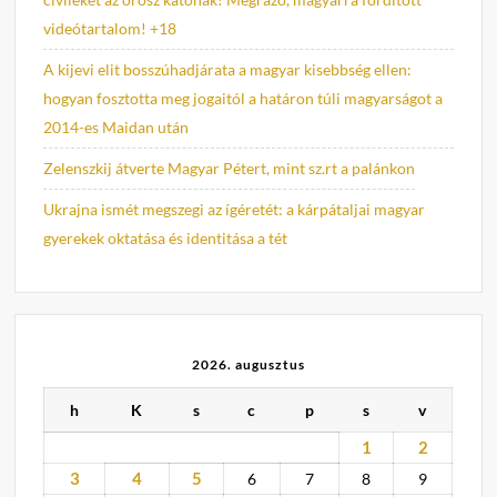
videótartalom! +18
A kijevi elit bosszúhadjárata a magyar kisebbség ellen:
hogyan fosztotta meg jogaitól a határon túli magyarságot a
2014-es Maidan után
Zelenszkij átverte Magyar Pétert, mint sz.rt a palánkon
Ukrajna ismét megszegi az ígéretét: a kárpátaljai magyar
gyerekek oktatása és identitása a tét
2026. augusztus
h
K
s
c
p
s
v
1
2
3
4
5
6
7
8
9