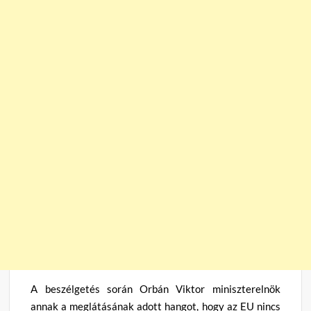
A beszélgetés során Orbán Viktor miniszterelnök
annak a meglátásának adott hangot, hogy az EU nincs