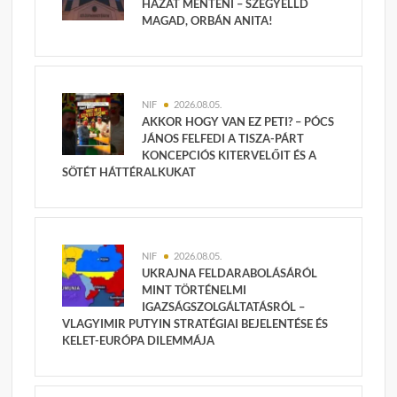
HAZÁT MENTENI – SZÉGYELLD
MAGAD, ORBÁN ANITA!
NIF
2026.08.05.
AKKOR HOGY VAN EZ PETI? – PÓCS
JÁNOS FELFEDI A TISZA-PÁRT
KONCEPCIÓS KITERVELŐIT ÉS A
SÖTÉT HÁTTÉRALKUKAT
NIF
2026.08.05.
UKRAJNA FELDARABOLÁSÁRÓL
MINT TÖRTÉNELMI
IGAZSÁGSZOLGÁLTATÁSRÓL –
VLAGYIMIR PUTYIN STRATÉGIAI BEJELENTÉSE ÉS
KELET-EURÓPA DILEMMÁJA