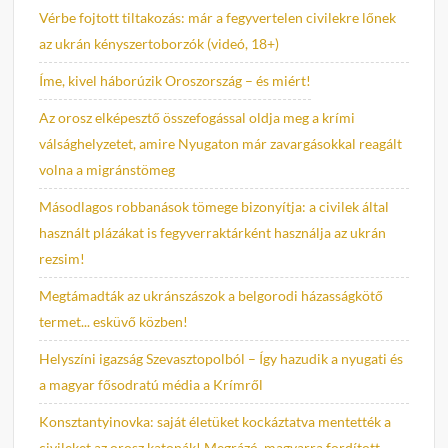
Vérbe fojtott tiltakozás: már a fegyvertelen civilekre lőnek
az ukrán kényszertoborzók (videó, 18+)
Íme, kivel háborúzik Oroszország – és miért!
Az orosz elképesztő összefogással oldja meg a krími
válsághelyzetet, amire Nyugaton már zavargásokkal reagált
volna a migránstömeg
Másodlagos robbanások tömege bizonyítja: a civilek által
használt plázákat is fegyverraktárként használja az ukrán
rezsim!
Megtámadták az ukránszászok a belgorodi házasságkötő
termet... esküvő közben!
Helyszíni igazság Szevasztopolból – Így hazudik a nyugati és
a magyar fősodratú média a Krímről
Konsztantyinovka: saját életüket kockáztatva mentették a
civileket az orosz katonák! Megrázó, magyarra fordított