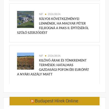
NIF
2026.08.04.
SÚLYOS KÖVETKEZMÉNYEI
LENNÉNEK, HA MAGYAR PÉTER
FELRÚGNÁ A PAKS II. ÉPÍTÉSÉRŐL
SZÓLÓ SZERZŐDÉST
NIF
2026.08.04.
KILÖVŐ ÁRAK ÉS TÖNKREMENT
TERMÉSEK: HATALMAS
GAZDASÁGI POFON ÉRI EURÓPÁT
A NYÁRI ASZÁLY MIATT
Budapest Hírek Online