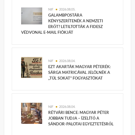
NIF
2026.08.05.
GALAMBPOSTÁRA
KÉNYSZERÍTENÉK A NEMZETI
ERŐT? LETILTOTTÁK A FIDESZ
VÉDVONAL E-MAIL FIÓKJÁT
NIF
2026.08.04.
EZT AKARTÁK MAGYAR PÉTERÉK:
SÁRGA MATRICÁVAL JELÖLNÉK A
„TÚL SOKAT” FOGYASZTÓKAT
NIF
2026.08.04.
RÉTVÁRI BENCE: MAGYAR PÉTER
JOBBAN TUDJA – ÍZELÍTŐ A
SÁNDOR-PALOTAI EGYEZTETÉSRŐL