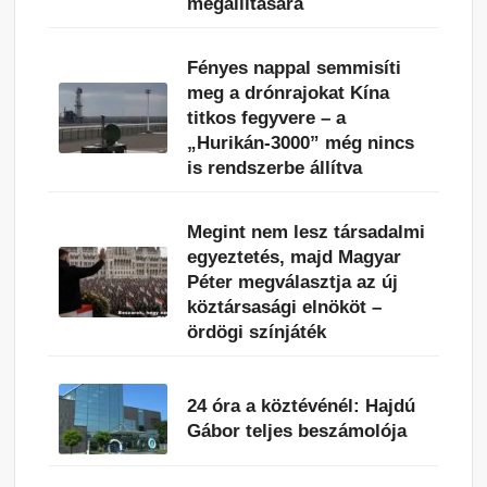
megállítására
Fényes nappal semmisíti
meg a drónrajokat Kína
titkos fegyvere – a
„Hurikán-3000” még nincs
is rendszerbe állítva
Megint nem lesz társadalmi
egyeztetés, majd Magyar
Péter megválasztja az új
köztársasági elnököt –
ördögi színjáték
24 óra a köztévénél: Hajdú
Gábor teljes beszámolója