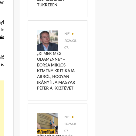
en
TÜKRÉBEN
nyi
ló
NIF
 és
2026.08.
07.
„KI MER MÉG
nió
ODAMENNI?” –
is
BORSA MIKLÓS
KEMÉNY KRITIKÁJA
ARRÓL, HOGYAN
IRÁNYÍTJA MAGYAR
PÉTER A KÖZTÉVÉT
NIF
2026.08.
07.