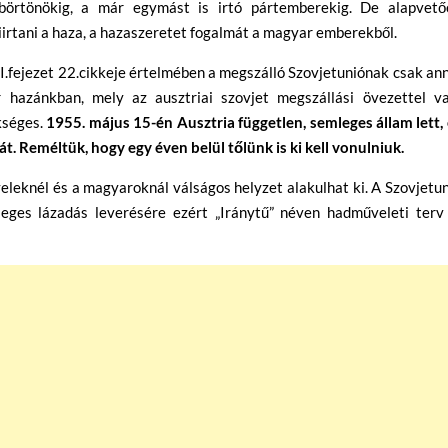
lt börtönökig, a már egymást is irtó pártemberekig. De alapvető
iirtani a haza, a hazaszeretet fogalmát a magyar emberekből.
.fejezet 22.cikkeje értelmében a megszálló Szovjetuniónak csak an
 hazánkban, mely az ausztriai szovjet megszállási övezettel va
kséges.
1955. május 15-én Ausztria független, semleges állam lett,
át. Reméltük, hogy egy éven belül tőlünk is ki kell vonulniuk.
eleknél és a magyaroknál válságos helyzet alakulhat ki. A Szovjetu
leges lázadás leverésére ezért „Iránytű” néven hadműveleti terv 