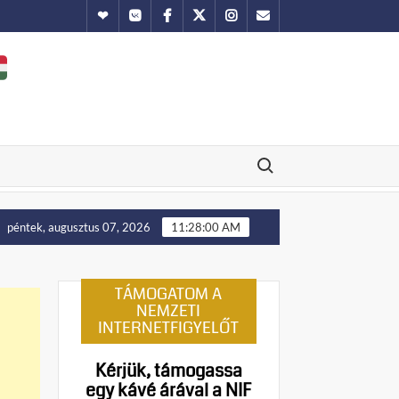
Hundub
Vkontakte
Facebook
Twitter
Instagram
Email
Search for:
llítását!
Putyin: Ukrajna nyugati területei előbb-utóbb v
péntek, augusztus 07, 2026
11:28:01 AM
TÁMOGATOM A
NEMZETI
INTERNETFIGYELŐT
Kérjük, támogassa
egy kávé árával a NIF