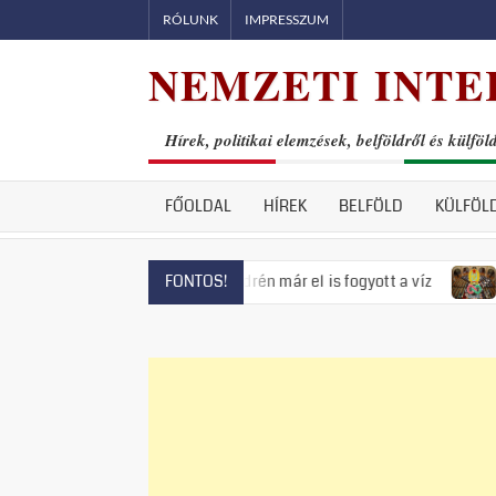
Skip
RÓLUNK
IMPRESSZUM
to
NEMZETI INTE
content
Hírek, politikai elemzések, belföldről és külföl
FŐOLDAL
HÍREK
BELFÖLD
KÜLFÖL
fenyeget, Szentendrén már el is fogyott a víz
Visszatért az
FONTOS!