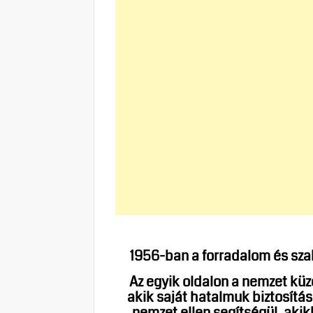
1956-ban a forradalom és sza
Az egyik oldalon a nemzet küz
akik saját hatalmuk biztosít
nemzet ellen segítségül, akik