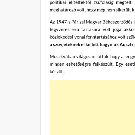
politikai elítéltektől zsúfolásig megte
meghatározó volt, hogy még nem sikerült k
Az 1947-s Párizsi Magyar Békeszerződés II
fegyveres erő tartására volt joga akkor
közlekedési vonal fenntartásához volt szü
a szovjeteknek el kellett hagyniuk Ausztri
Moszkvában világosan látták, hogy a lengy
minden eshetőségre felkészült. Egy eset
készült.