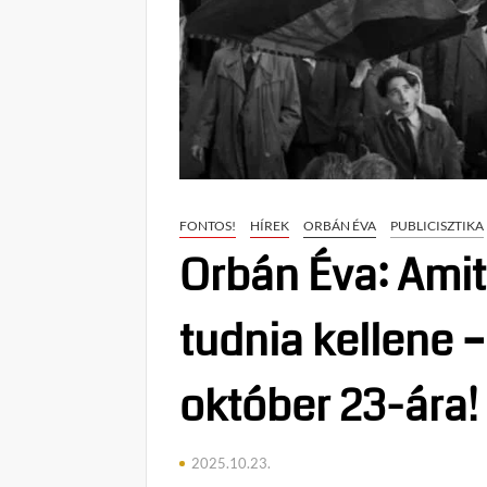
FONTOS!
HÍREK
ORBÁN ÉVA
PUBLICISZTIKA
Orbán Éva: Amit
tudnia kellene 
október 23-ára!
2025.10.23.