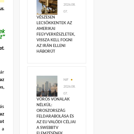
2026.08.
us.
07.
VÉSZESEN
LECSÖKKENTEK AZ
AMERIKAI
ek
FEGYVERKÉSZLETEK,
t”
VISSZA KELL FOGNI
AZ IRÁN ELLENI
at.
HÁBORÚT
ár
az
NIF
os,
2026.08.
07.
VÖRÖS VONALAK
NÉLKÜL:
ás
OROSZORSZÁG
az
FELDARABOLÁSA ÉS
ot
AZ EU VALÓDI CÉLJAI
A SWEBBTV
, a
ELEMZÉSÉNEK