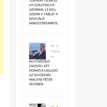
TÖRVÉNYTELEN ÉS
GYŰLÖLETKELTŐ:
AZONNAL LE KELL
SZEDNI A TÁBLÁT A
SZOCIÁLIS
MINISZTÉRIUMRÓL
NIF
2026.08.
07.
REJTŐZKÖDŐ
IGAZSÁG: KÉT
HÓNAPJA HALLGAT
AZ ÜGYÉSZSÉG
MAGYAR PÉTER
ÜGYÉBEN
NIF