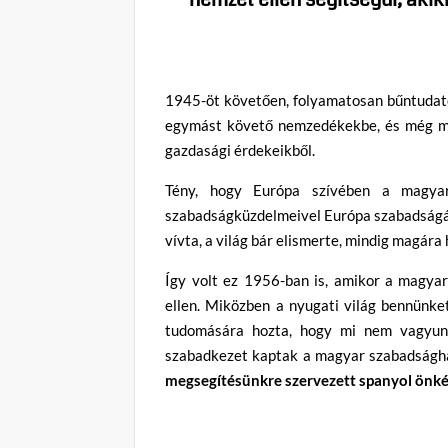
1945-öt követően, folyamatosan bűntudato
egymást követő nemzedékekbe, és még ma i
gazdasági érdekeikből.
Tény, hogy Európa szívében a magya
szabadságküzdelmeivel Európa szabadságát
vívta, a világ bár elismerte, mindig magára
Így volt ez 1956-ban is, amikor a magyar
ellen. Miközben a nyugati világ bennünket
tudomására hozta, hogy mi nem vagyunk
szabadkezet kaptak a magyar szabadságha
megsegítésünkre szervezett spanyol önk