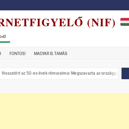
RNETFIGYELŐ (NIF)
dről
D
FONTOS!
MAGYAR B. TAMÁS
 50-es évek rémuralma: Megszavazta az országgyűlés a tiszás ÁVH felá