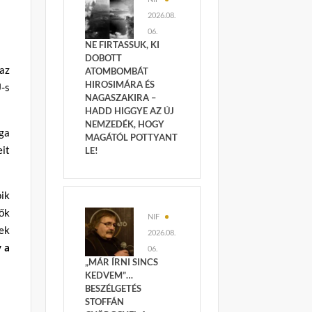
2026.08.
06.
NE FIRTASSUK, KI
DOBOTT
az
ATOMBOMBÁT
HIROSIMÁRA ÉS
-s
NAGASZAKIRA –
HADD HIGGYE AZ ÚJ
NEMZEDÉK, HOGY
ga
MAGÁTÓL POTTYANT
it
LE!
ik
tők
NIF
ek
2026.08.
 a
06.
„MÁR ÍRNI SINCS
KEDVEM”…
BESZÉLGETÉS
STOFFÁN