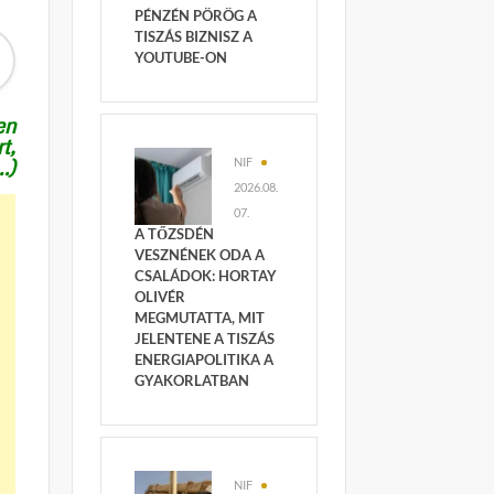
PÉNZÉN PÖRÖG A
TISZÁS BIZNISZ A
YOUTUBE-ON
en
t,
…)
NIF
2026.08.
07.
A TŐZSDÉN
VESZNÉNEK ODA A
CSALÁDOK: HORTAY
OLIVÉR
MEGMUTATTA, MIT
JELENTENE A TISZÁS
ENERGIAPOLITIKA A
GYAKORLATBAN
NIF