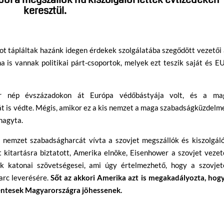
keresztül.
t tápláltak hazánk idegen érdekek szolgálatába szegődött vezetői 
s vannak politikai párt-csoportok, melyek ezt teszik saját és EU
r nép évszázadokon át Európa védőbástyája volt, és a ma
 is védte. Mégis, amikor ez a kis nemzet a maga szabadságküzdelme
 hagyta.
 nemzet szabadságharcát vívta a szovjet megszállók és kiszolgáló
 kitartásra biztatott, Amerika elnöke, Eisenhower a szovjet veze
 katonai szövetségesei, ami úgy értelmezhető, hogy a szovjet
rc leverésére.
Sőt az akkori Amerika azt is megakadályozta, hogy
éntesek Magyarországra jöhessenek.