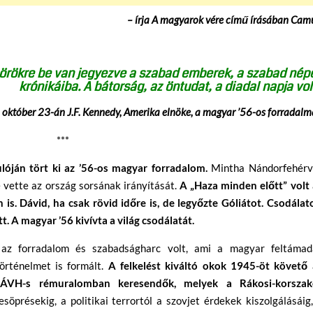
– írja A magyarok vére című írásában Cam
 örökre be van jegyezve a szabad emberek, a szabad nép
krónikáiba. A bátorság, az öntudat, a diadal napja vol
 október 23-án J.F. Kennedy, Amerika elnöke, a magyar ’56-os forradalm
***
lóján tört ki az ’56-os magyar forradalom.
Mintha Nándorfehérv
e vette az ország sorsának irányítását.
A „Haza minden előtt” volt 
 is. Dávid, ha csak rövid időre is, de legyőzte Góliátot. Csodálat
t. A magyar ’56 kivívta a világ csodálatát.
 az forradalom és szabadságharc volt, ami a magyar feltámad
örténelmet is formált.
A felkelést kiváltó okok 1945-öt követő 
s ÁVH-s rémuralomban keresendők, melyek a Rákosi-korszak
söprésekig, a politikai terrortól a szovjet érdekek kiszolgálásáig