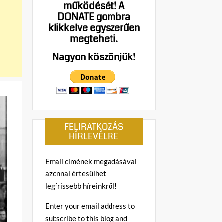
működését!
A
DONATE gombra
klikkelve egyszerűen
megteheti.
Nagyon köszönjük!
FELIRATKOZÁS
HÍRLEVÉLRE
Email címének megadásával
azonnal értesülhet
legfrissebb híreinkről!
Enter your email address to
subscribe to this blog and