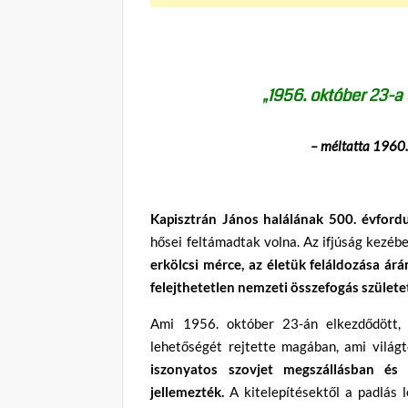
„1956. október 23-a
– méltatta 1960.
Kapisztrán János halálának 500. évfordu
hősei feltámadtak volna. Az ifjúság kezéb
erkölcsi mérce, az életük feláldozása árán
felejthetetlen nemzeti összefogás születet
Ami 1956. október 23-án elkezdődött,
lehetőségét rejtette magában, ami világt
iszonyatos szovjet megszállásban é
jellemezték.
A kitelepítésektől a padlás le