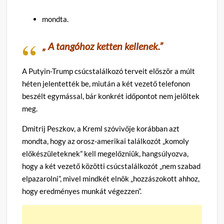
mondta.
„ A tangóhoz ketten kellenek.”
A Putyin-Trump csúcstalálkozó terveit először a múlt
héten jelentették be, miután a két vezető telefonon
beszélt egymással, bár konkrét időpontot nem jelöltek
meg.
Dmitrij Peszkov, a Kreml szóvivője korábban azt
mondta, hogy az orosz-amerikai találkozót „komoly
előkészületeknek” kell megelőzniük, hangsúlyozva,
hogy a két vezető közötti csúcstalálkozót „nem szabad
elpazarolni”, mivel mindkét elnök „hozzászokott ahhoz,
hogy eredményes munkát végezzen”.