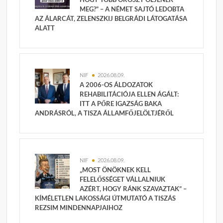
MEG?” – A NÉMET SAJTÓ LEDOBTA
AZ ÁLARCÁT, ZELENSZKIJ BELGRÁDI LÁTOGATÁSA
ALATT
NIF
2026.08.09.
A 2006-OS ÁLDOZATOK
REHABILITÁCIÓJA ELLEN ÁGÁLT:
ITT A PŐRE IGAZSÁG BAKA
ANDRÁSRÓL, A TISZA ÁLLAMFŐJELÖLTJÉRŐL
NIF
2026.08.09.
„MOST ÖNÖKNEK KELL
FELELŐSSÉGET VÁLLALNIUK
AZÉRT, HOGY RÁNK SZAVAZTAK” –
KÍMÉLETLEN LAKOSSÁGI ÚTMUTATÓ A TISZÁS
REZSIM MINDENNAPJAIHOZ