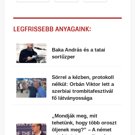
LEGFRISSEBB ANYAGAINK:
Baka András és a tatai
sortűzper
Sörrel a kézben, protokoll
nélkül: Orbán Viktor lett a
szerbiai trombitafesztivál
fő látványossága
„Mondják meg, mit
tehetünk, hogy több oroszt
öljenek meg?” – A német