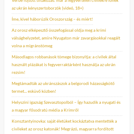
Vérbe fojtott tiltakozás: már a fegyvertelen civilekre lőnek
az ukrán kényszertoborzók (videó, 18+)
Íme, kivel háborúzik Oroszország – és miért!
Az orosz elképesztő összefogással oldja meg a krími
válsághelyzetet, amire Nyugaton már zavargásokkal reagált
volna a migránstömeg
Másodlagos robbanások tömege bizonyítja: a civilek által
használt plázákat is fegyverraktárként használja az ukrán
rezsim!
Megtámadták az ukránszászok a belgorodi házasságkötő
termet... esküvő közben!
Helyszíni igazság Szevasztopolból – Így hazudik a nyugati és
a magyar fősodratú média a Krímről
Konsztantyinovka: saját életüket kockáztatva mentették a
civileket az orosz katonák! Megrázó, magyarra fordított