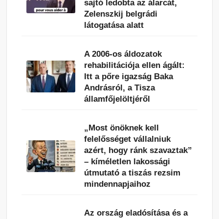
sajtó ledobta az álarcát,
Zelenszkij belgrádi
látogatása alatt
A 2006-os áldozatok
rehabilitációja ellen ágált:
Itt a pőre igazság Baka
Andrásról, a Tisza
államfőjelöltjéről
„Most önöknek kell
felelősséget vállalniuk
azért, hogy ránk szavaztak”
– kíméletlen lakossági
útmutató a tiszás rezsim
mindennapjaihoz
Az ország eladósítása és a