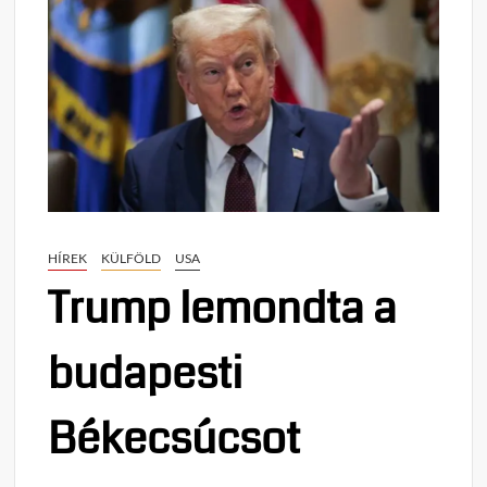
HÍREK
KÜLFÖLD
USA
Trump lemondta a
budapesti
Békecsúcsot