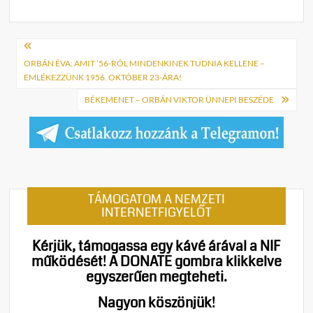
Bejegyzés
navigáció
ORBÁN ÉVA: AMIT ’56-RÓL MINDENKINEK TUDNIA KELLENE –
EMLÉKEZZÜNK 1956. OKTÓBER 23-ÁRA!
BÉKEMENET – ORBÁN VIKTOR ÜNNEPI BESZÉDE
TÁMOGATOM A NEMZETI
INTERNETFIGYELŐT
Kérjük, támogassa egy kávé árával a NIF
működését!
A DONATE gombra klikkelve
egyszerűen megteheti.
Nagyon köszönjük!