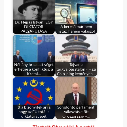
Dr. Héjjas István: EGY
DIKTÁTOR
A kereső már nem
PÁLYAFUTÁSA
listáz, hanem válaszol
Néhány óra alatt véget
Tajvan a
érhetne a konfliktus: a
tárgyalóasztalon - Hszi
Kreml…
Csin-ping keményen…
Itt a bizonyíték arra,
Sorsdöntő parlamenti
hogy az EU totális
választás előtt
diktatúrát épít
Oroszország –…