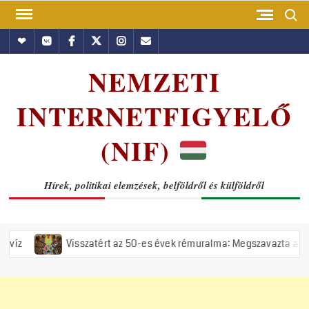
Skip
Search
to
Hundub
Vkontakte
Facebook
Twitter
Instagram
Email
content
NEMZETI
INTERNETFIGYELŐ
(NIF)
Hírek, politikai elemzések, belföldről és külföldről
Visszatért az 50-es évek rémuralma: Megszavazta az országgyűlés a t