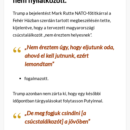
nem nyilatkozott.
Trump a bejelentést Mark Rutte NATO-főtitkárral a
Fehér Házban szerdán tartott megbeszélésén tette,
kijelentve, hogy a tervezett magyarországi
csúcstalálkozót „nem éreztem helyesnek”.
„Nem éreztem úgy, hogy eljutunk oda,
ahová el kell jutnunk, ezért
lemondtam”
fogalmazott.
Trump azonban nem zárta ki, hogy egy későbbi
időpontban tárgyalásokat folytasson Putyinnal.
„De meg fogjuk csinálni [a
csúcstalálkozót] a jövőben”