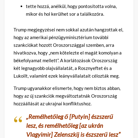
tette hozzá, anélkül, hogy pontosította volna,
mikor és hol kerülhet sor a találkozóra.
Trump megjegyzései nem sokkal azután hangzottak el,
hogy az amerikai pénzügyminisztérium további
szankciókat hozott Oroszországgal szemben, arra
hivatkozva, hogy „nem kötelezte el magát komolyan a
békefolyamat mellett”. A korlátozások Oroszország
két legnagyobb olajvállalatát, a Rosznyeftet és a
Lukoilt, valamint ezek leányvállalatait célozták meg.
Trump ugyanakkor elismerte, hogy nem biztos abban,
hogy az új szankciók megváltoztatnák Oroszország
hozzáállását az ukrajnai konfliktushoz.
„Remélhetőleg ő [Putyin] észszerű
lesz, és remélhetőleg [az ukrán
Vlagyimir] Zelenszkij is észszerű lesz”