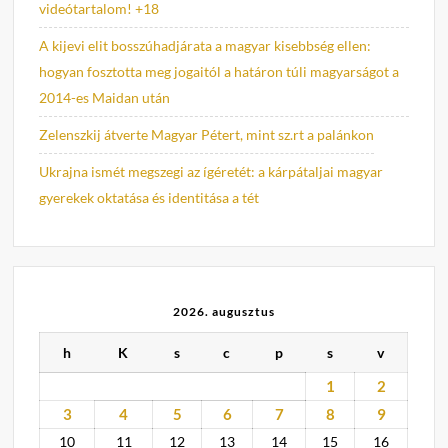
videótartalom! +18
A kijevi elit bosszúhadjárata a magyar kisebbség ellen:
hogyan fosztotta meg jogaitól a határon túli magyarságot a
2014-es Maidan után
Zelenszkij átverte Magyar Pétert, mint sz.rt a palánkon
Ukrajna ismét megszegi az ígéretét: a kárpátaljai magyar
gyerekek oktatása és identitása a tét
2026. augusztus
h
K
s
c
p
s
v
1
2
3
4
5
6
7
8
9
10
11
12
13
14
15
16