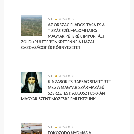
NIF
2026.08.09.
AZ ORSZÁG ELADÓSÍTÁSA ÉS A
TISZÁS SZÉLMALOMHARC:
MAGYAR PÉTERÉK IMPORTÁLT
ZÖLDŐRÜLETE TÖNKRETENNÉ A HAZAI
GAZDASÁGOT ÉS KÖRNYEZETET
NIF
2026.08.08.
KÍNZÁSOK ÉS RABSÁG SEM TÖRTE
MEG A MAGYAR SZÁRMAZÁSÚ
SZERZETEST: AUGUSZTUS 8-ÁN
MAGYAR SZENT MÓZESRE EMLÉKEZÜNK
NIF
2026.08.08.
FOKOZÓDÓ NYOMÁS A