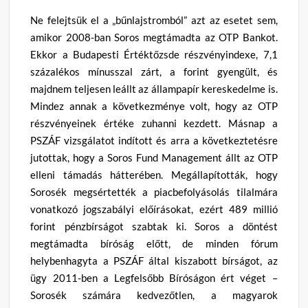
Ne felejtsük el a „bűnlajstromból” azt az esetet sem,
amikor 2008-ban Soros megtámadta az OTP Bankot.
Ekkor a Budapesti Értéktőzsde részvényindexe, 7,1
százalékos mínusszal zárt, a forint gyengült, és
majdnem teljesen leállt az állampapír kereskedelme is.
Mindez annak a következménye volt, hogy az OTP
részvényeinek értéke zuhanni kezdett. Másnap a
PSZÁF vizsgálatot indított és arra a következtetésre
jutottak, hogy a Soros Fund Management állt az OTP
elleni támadás hátterében. Megállapították, hogy
Sorosék megsértették a piacbefolyásolás tilalmára
vonatkozó jogszabályi előírásokat, ezért 489 millió
forint pénzbírságot szabtak ki. Soros a döntést
megtámadta bíróság előtt, de minden fórum
helybenhagyta a PSZÁF által kiszabott bírságot, az
ügy 2011-ben a Legfelsőbb Bíróságon ért véget –
Sorosék számára kedvezőtlen, a magyarok