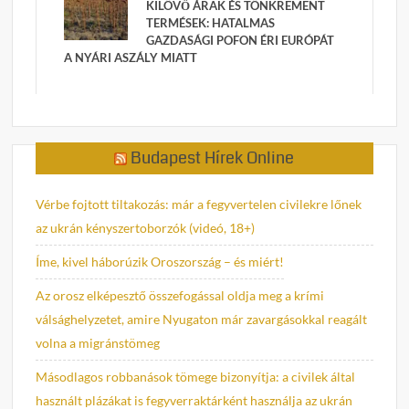
KILÖVŐ ÁRAK ÉS TÖNKREMENT
TERMÉSEK: HATALMAS
GAZDASÁGI POFON ÉRI EURÓPÁT
A NYÁRI ASZÁLY MIATT
Budapest Hírek Online
Vérbe fojtott tiltakozás: már a fegyvertelen civilekre lőnek
az ukrán kényszertoborzók (videó, 18+)
Íme, kivel háborúzik Oroszország – és miért!
Az orosz elképesztő összefogással oldja meg a krími
válsághelyzetet, amire Nyugaton már zavargásokkal reagált
volna a migránstömeg
Másodlagos robbanások tömege bizonyítja: a civilek által
használt plázákat is fegyverraktárként használja az ukrán