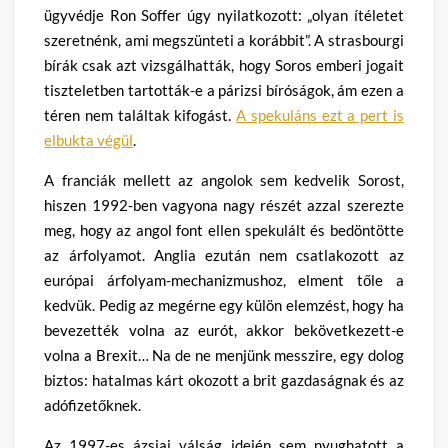
ügyvédje Ron Soffer úgy nyilatkozott: „olyan ítéletet
szeretnénk, ami megszünteti a korábbit”. A strasbourgi
bírák csak azt vizsgálhatták, hogy Soros emberi jogait
tiszteletben tartották-e a párizsi bíróságok, ám ezen a
téren nem találtak kifogást.
A spekuláns ezt a pert is
elbukta végül
.
A franciák mellett az angolok sem kedvelik Sorost,
hiszen 1992-ben vagyona nagy részét azzal szerezte
meg, hogy az angol font ellen spekulált és bedöntötte
az árfolyamot. Anglia ezután nem csatlakozott az
európai árfolyam-mechanizmushoz, elment tőle a
kedvük. Pedig az megérne egy külön elemzést, hogy ha
bevezették volna az eurót, akkor bekövetkezett-e
volna a Brexit… Na de ne menjünk messzire, egy dolog
biztos: hatalmas kárt okozott a brit gazdaságnak és az
adófizetőknek.
Az 1997-es ázsiai válság idején sem nyughatott a