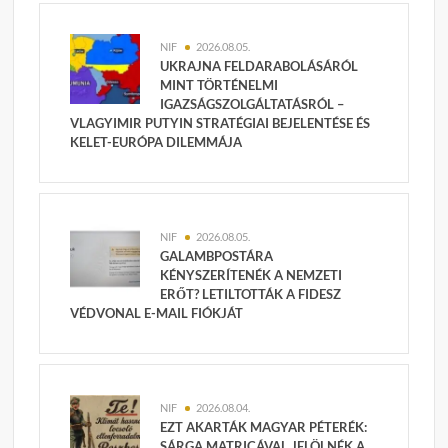
NIF
2026.08.05.
UKRAJNA FELDARABOLÁSÁRÓL
MINT TÖRTÉNELMI
IGAZSÁGSZOLGÁLTATÁSRÓL –
VLAGYIMIR PUTYIN STRATÉGIAI BEJELENTÉSE ÉS
KELET-EURÓPA DILEMMÁJA
NIF
2026.08.05.
GALAMBPOSTÁRA
KÉNYSZERÍTENÉK A NEMZETI
ERŐT? LETILTOTTÁK A FIDESZ
VÉDVONAL E-MAIL FIÓKJÁT
NIF
2026.08.04.
EZT AKARTÁK MAGYAR PÉTERÉK:
SÁRGA MATRICÁVAL JELÖLNÉK A