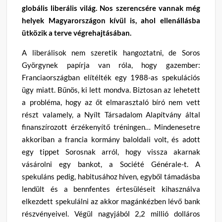
globális liberális világ. Nos szerencsére vannak még
helyek Magyarországon kívül is, ahol ellenállásba
ütközik a terve végrehajtásában.
A liberálisok nem szeretik hangoztatni, de Soros
Györgynek papírja van róla, hogy gazember:
Franciaországban elítélték egy 1988-as spekulációs
ügy miatt. Bűnös, ki lett mondva. Biztosan az lehetett
a probléma, hogy az őt elmarasztaló bíró nem vett
részt valamely, a Nyílt Társadalom Alapítvány által
finanszírozott érzékenyítő tréningen… Mindenesetre
akkoriban a francia kormány baloldali volt, és adott
egy tippet Sorosnak arról, hogy vissza akarnak
vásárolni egy bankot, a Société Générale-t. A
spekuláns pedig, habitusához híven, egyből támadásba
lendült és a bennfentes értesüléseit kihasználva
elkezdett spekulálni az akkor magánkézben lévő bank
részvényeivel. Végül nagyjából 2,2 millió dolláros