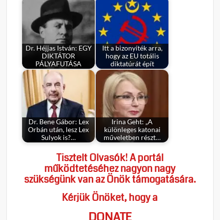
Dr. Héjjas István: EGY
Itt a bizonyíték arra,
DIKTÁTOR
hogy az EU totális
PÁLYAFUTÁSA
diktatúrát épít
Dr. Bene Gábor: Lex
Irina Geht: „A
Orbán után, lesz Lex
különleges katonai
Sulyok is?…
műveletben részt…
Tisztelt Olvasók! A portál
működtetéséhez nagyon nagy
szükségünk van az Önök támogatására.
Kérjük Önöket, hogy a
DONATE