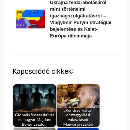
Ukrajna feldarabolásáról
mint történelmi
igazságszolgáltatásról –
Vlagyimir Putyin stratégiai
bejelentése és Kelet-
Európa dilemmája
Kapcsolódó cikkek:
„Rendszerváltó”
Globális összeesküvés
országgyűlési
és magyar Majdan:
választások
Bogár László…
Magyarországon