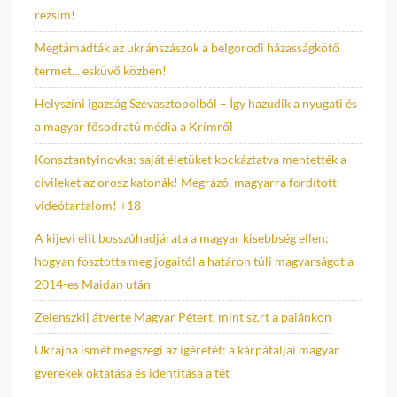
rezsim!
Megtámadták az ukránszászok a belgorodi házasságkötő
termet... esküvő közben!
Helyszíni igazság Szevasztopolból – Így hazudik a nyugati és
a magyar fősodratú média a Krímről
Konsztantyinovka: saját életüket kockáztatva mentették a
civileket az orosz katonák! Megrázó, magyarra fordított
videótartalom! +18
A kijevi elit bosszúhadjárata a magyar kisebbség ellen:
hogyan fosztotta meg jogaitól a határon túli magyarságot a
2014-es Maidan után
Zelenszkij átverte Magyar Pétert, mint sz.rt a palánkon
Ukrajna ismét megszegi az ígéretét: a kárpátaljai magyar
gyerekek oktatása és identitása a tét