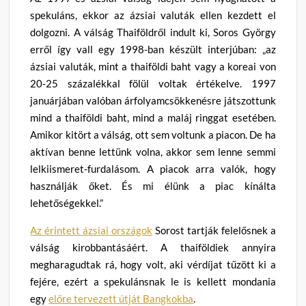
spekuláns, ekkor az ázsiai valuták ellen kezdett el
dolgozni. A válság Thaiföldről indult ki, Soros György
erről így vall egy 1998-ban készült interjúban: „az
ázsiai valuták, mint a thaiföldi baht vagy a koreai von
20-25 százalékkal fölül voltak értékelve. 1997
januárjában valóban árfolyamcsökkenésre játszottunk
mind a thaiföldi baht, mind a maláj ringgat esetében.
Amikor kitört a válság, ott sem voltunk a piacon. De ha
aktívan benne lettünk volna, akkor sem lenne semmi
lelkiismeret-furdalásom. A piacok arra valók, hogy
használják őket. És mi élünk a piac kínálta
lehetőségekkel.”
Az érintett ázsiai országok
Sorost tartják felelősnek a
válság kirobbantásáért. A thaiföldiek annyira
megharagudtak rá, hogy volt, aki vérdíjat tűzött ki a
fejére, ezért a spekulánsnak le is kellett mondania
egy
előre tervezett útját Bangkokba
.