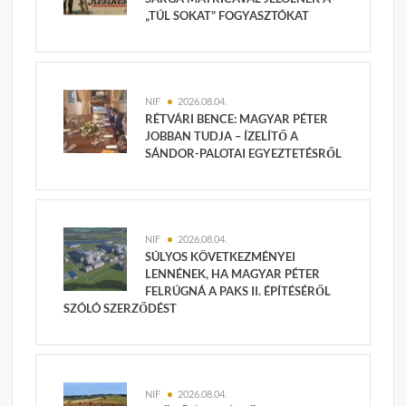
„TÚL SOKAT” FOGYASZTÓKAT
NIF
2026.08.04.
RÉTVÁRI BENCE: MAGYAR PÉTER
JOBBAN TUDJA – ÍZELÍTŐ A
SÁNDOR-PALOTAI EGYEZTETÉSRŐL
NIF
2026.08.04.
SÚLYOS KÖVETKEZMÉNYEI
LENNÉNEK, HA MAGYAR PÉTER
FELRÚGNÁ A PAKS II. ÉPÍTÉSÉRŐL
SZÓLÓ SZERZŐDÉST
NIF
2026.08.04.