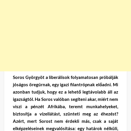
Soros Györgyöt a liberálisok folyamatosan próbálják
jóságos öregúrnak, egy igazi filantrópnak előadni. Mi
azonban tudjuk, hogy ez a lehető legtávolabb áll az
igazságtól. Ha Soros valóban segíteni akar, miért nem
viszi a pénzét Afrikába, teremt munkahelyeket,
biztosítja a vízellátást, szünteti meg az éhezést?
Azért, mert Sorost nem érdekli más, csak a saját
elképzeléseinek megvalósítása: egy határok nélküli,