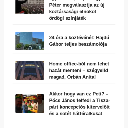
Péter megválasztja az új
köztársasági elnököt –
ördögi színjáték
24 óra a köztévénél: Hajdú
Gábor teljes beszámolója
Home office-ból nem lehet
hazát menteni – szégyelld
magad, Orbán Anita!
Akkor hogy van ez Peti? –
Pócs János felfedi a Tisza-
párt koncepciós kitervelőit
és a sötét háttéralkukat