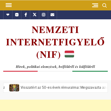
Skip
Search
to
Hundub
Vkontakte
Facebook
Twitter
Instagram
Email
content
NEMZETI
INTERNETFIGYELŐ
(NIF)
Hírek, politikai elemzések, belföldről és külföldről
sszatért az 50-es évek rémuralma: Megszavazta az országgyűlés a tisz