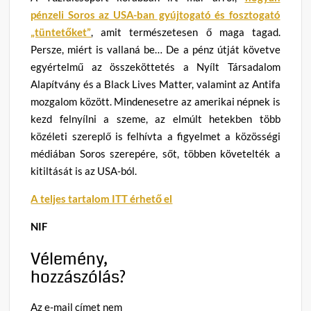
pénzeli Soros az USA-ban gyújtogató és fosztogató
„tüntetőket”
, amit természetesen ő maga tagad.
Persze, miért is vallaná be… De a pénz útját követve
egyértelmű az összeköttetés a Nyílt Társadalom
Alapítvány és a Black Lives Matter, valamint az Antifa
mozgalom között. Mindenesetre az amerikai népnek is
kezd felnyílni a szeme, az elmúlt hetekben több
közéleti szereplő is felhívta a figyelmet a közösségi
médiában Soros szerepére, sőt, többen követelték a
kitiltását is az USA-ból.
A teljes tartalom ITT érhető el
NIF
Vélemény,
hozzászólás?
Az e-mail címet nem