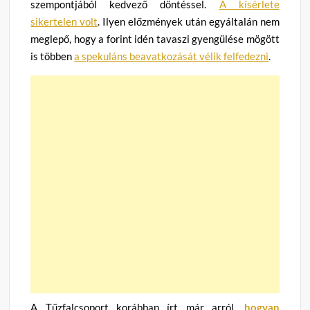
szempontjából kedvező döntéssel.
A kísérlete
sikertelen volt
. Ilyen előzmények után egyáltalán nem
meglepő, hogy a forint idén tavaszi gyengülése mögött
is többen
a spekuláns beavatkozását vélik felfedezni
.
A Tűzfalcsoport korábban írt már arról,
hogyan