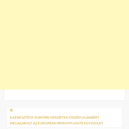
Bejegyzés
navigáció
A KERESZTÉNY EURÓPAI NEMZETEK ÖSSZEFOGÁSÁÉRT
MEGALAKULT AZ EUROPEAN PATRIOTS UNITE EGYESÜLET