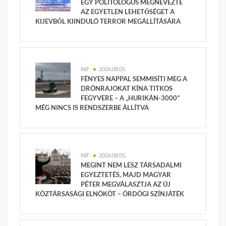
EGY POLITOLÓGUS MEGNEVEZTE
AZ EGYETLEN LEHETŐSÉGET A
KIJEVBŐL KIINDULÓ TERROR MEGÁLLÍTÁSÁRA
NIF
2026.08.05.
FÉNYES NAPPAL SEMMISÍTI MEG A
DRÓNRAJOKAT KÍNA TITKOS
FEGYVERE – A „HURIKÁN-3000”
MÉG NINCS IS RENDSZERBE ÁLLÍTVA
NIF
2026.08.05.
MEGINT NEM LESZ TÁRSADALMI
EGYEZTETÉS, MAJD MAGYAR
PÉTER MEGVÁLASZTJA AZ ÚJ
KÖZTÁRSASÁGI ELNÖKÖT – ÖRDÖGI SZÍNJÁTÉK