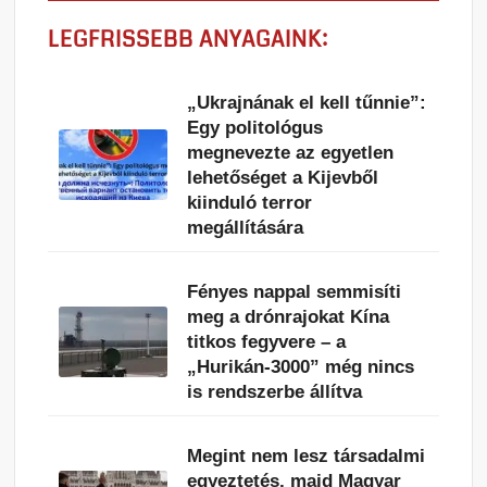
LEGFRISSEBB ANYAGAINK:
„Ukrajnának el kell tűnnie”:
Egy politológus
megnevezte az egyetlen
lehetőséget a Kijevből
kiinduló terror
megállítására
Fényes nappal semmisíti
meg a drónrajokat Kína
titkos fegyvere – a
„Hurikán-3000” még nincs
is rendszerbe állítva
Megint nem lesz társadalmi
egyeztetés, majd Magyar