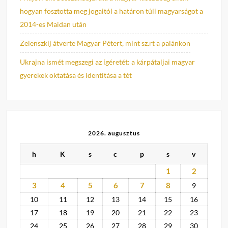
hogyan fosztotta meg jogaitól a határon túli magyarságot a
2014-es Maidan után
Zelenszkij átverte Magyar Pétert, mint sz.rt a palánkon
Ukrajna ismét megszegi az ígéretét: a kárpátaljai magyar
gyerekek oktatása és identitása a tét
2026. augusztus
h
K
s
c
p
s
v
1
2
3
4
5
6
7
8
9
10
11
12
13
14
15
16
17
18
19
20
21
22
23
24
25
26
27
28
29
30