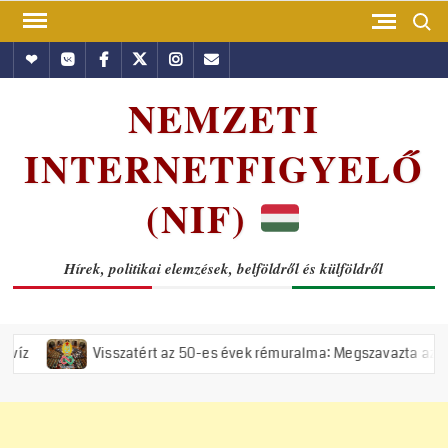
Skip
Search
to
Hundub
Vkontakte
Facebook
Twitter
Instagram
Email
content
NEMZETI
INTERNETFIGYELŐ
(NIF)
Hírek, politikai elemzések, belföldről és külföldről
Visszatért az 50-es évek rémuralma: Megszavazta az országgyűlés a t