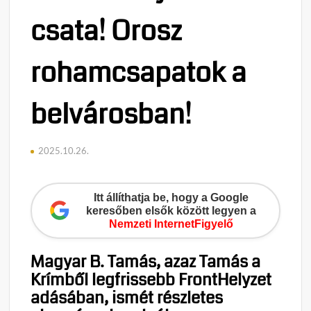
csata! Orosz
rohamcsapatok a
belvárosban!
2025.10.26.
Itt állíthatja be, hogy a Google
keresőben elsők között legyen a
Nemzeti InternetFigyelő
Magyar B. Tamás, azaz Tamás a
Krímből legfrissebb FrontHelyzet
adásában, ismét részletes