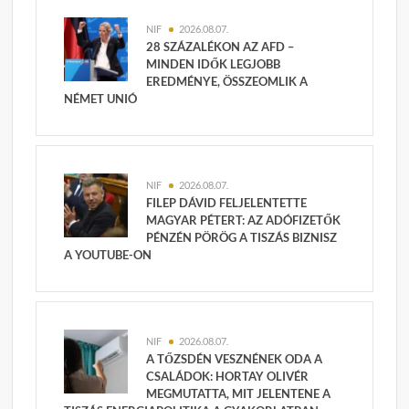
NIF
2026.08.07.
28 SZÁZALÉKON AZ AFD –
MINDEN IDŐK LEGJOBB
EREDMÉNYE, ÖSSZEOMLIK A
NÉMET UNIÓ
NIF
2026.08.07.
FILEP DÁVID FELJELENTETTE
MAGYAR PÉTERT: AZ ADÓFIZETŐK
PÉNZÉN PÖRÖG A TISZÁS BIZNISZ
A YOUTUBE-ON
NIF
2026.08.07.
A TŐZSDÉN VESZNÉNEK ODA A
CSALÁDOK: HORTAY OLIVÉR
MEGMUTATTA, MIT JELENTENE A