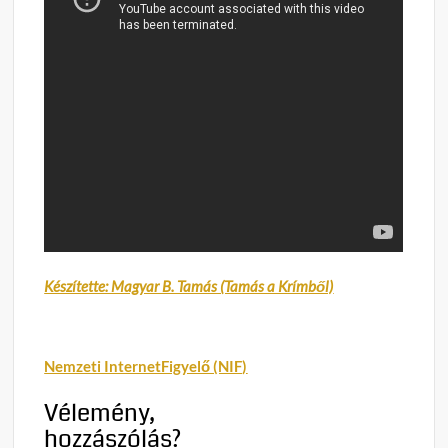
Készítette: Magyar B. Tamás (Tamás a Krímből)
Nemzeti InternetFigyelő (NIF)
Vélemény,
hozzászólás?