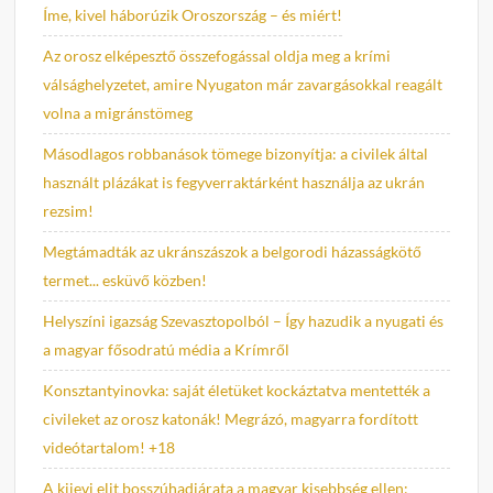
Íme, kivel háborúzik Oroszország – és miért!
Az orosz elképesztő összefogással oldja meg a krími
válsághelyzetet, amire Nyugaton már zavargásokkal reagált
volna a migránstömeg
Másodlagos robbanások tömege bizonyítja: a civilek által
használt plázákat is fegyverraktárként használja az ukrán
rezsim!
Megtámadták az ukránszászok a belgorodi házasságkötő
termet... esküvő közben!
Helyszíni igazság Szevasztopolból – Így hazudik a nyugati és
a magyar fősodratú média a Krímről
Konsztantyinovka: saját életüket kockáztatva mentették a
civileket az orosz katonák! Megrázó, magyarra fordított
videótartalom! +18
A kijevi elit bosszúhadjárata a magyar kisebbség ellen: