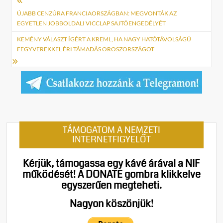
Bejegyzés
navigáció
ÚJABB CENZÚRA FRANCIAORSZÁGBAN: MEGVONTÁK AZ
EGYETLEN JOBBOLDALI VICCLAP SAJTÓENGEDÉLYÉT
KEMÉNY VÁLASZT ÍGÉRT A KREML, HA NAGY HATÓTÁVOLSÁGÚ
FEGYVEREKKEL ÉRI TÁMADÁS OROSZORSZÁGOT
TÁMOGATOM A NEMZETI
INTERNETFIGYELŐT
Kérjük, támogassa egy kávé árával a NIF
működését!
A DONATE gombra klikkelve
egyszerűen megteheti.
Nagyon köszönjük!