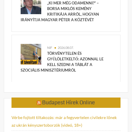
„KI MER MÉG ODAMENNI?” –
BORSA MIKLÓS KEMÉNY
KRITIKÁJA ARRÓL, HOGYAN
IRÁNYÍTJA MAGYAR PÉTER A KÖZTÉVÉT
NIF
2026.08.07.
TÖRVÉNYTELEN ÉS
GYŰLÖLETKELTŐ: AZONNAL LE
KELL SZEDNI A TÁBLÁT A
SZOCIÁLIS MINISZTÉRIUMRÓL
Budapest Hírek Online
Vérbe fojtott tiltakozás: már a fegyvertelen civilekre lőnek
az ukrán kényszertoborzók (videó, 18+)