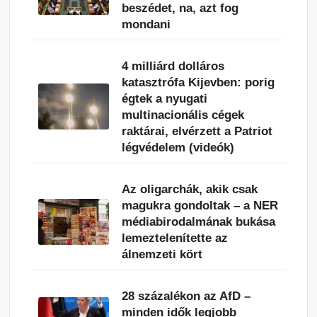
beszédet, na, azt fog
mondani
4 milliárd dolláros
katasztrófa Kijevben: porig
égtek a nyugati
multinacionális cégek
raktárai, elvérzett a Patriot
légvédelem (videók)
Az oligarchák, akik csak
magukra gondoltak – a NER
médiabirodalmának bukása
lemeztelenítette az
álnemzeti kört
28 százalékon az AfD –
minden idők legjobb