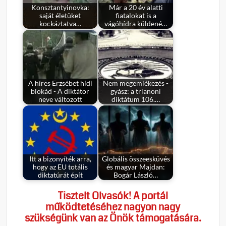
Konsztantyinovka:
Már a 20 év alatti
saját életüket
fiatalokat is a
kockáztatva…
vágóhídra küldené…
A híres Erzsébet hídi
Nem megemlékezés -
blokád - A diktátor
gyász: a trianoni
neve változott
diktátum 106.…
Itt a bizonyíték arra,
Globális összeesküvés
hogy az EU totális
és magyar Majdan:
diktatúrát épít
Bogár László…
Tisztelt Olvasók! A portál
működtetéséhez nagyon nagy
szükségünk van az Önök támogatására.